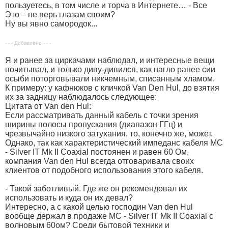
пользуетесь, в том числе и торча в Интернете… - Все
Это – не верь глазам своим?
Ну вы явно самородок...
- - - Добавлено - - -
Я и ранее за циркачами наблюдал, и интересные вещи
почитывал, и только диву-дивился, как нагло ранее сии
осыби поторговывали никчемным, списанным хламом.
К примеру: у кафнюков с кличкой Van Den Hul, до взятия
их за задницу наблюдалось следующее:
Цитата от Van den Hul:
Если рассматривать данный кабель с точки зрения
ширины полосы пропускания (диапазон ГГц) и
чрезвычайно низкого затухания, то, конечно же, может.
Однако, так как характеристический импеданс кабеля MC
- Silver IT Mk II Coaxial постоянен и равен 60 Ом,
компания Van den Hul всегда отговаривала своих
клиентов от подобного использования этого кабеля.
- Такой заботливый. Где же он рекомендовал их
использовать и куда он их девал?
Интересно, а с какой целью господин Van den Hul
вообще держал в продаже MC - Silver IT Mk II Coaxial с
волновым 60ом? Среди бытовой техники и