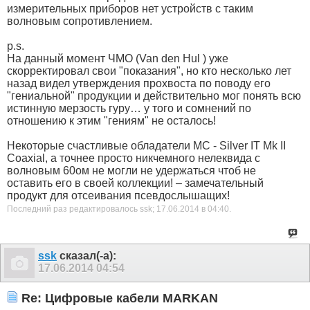
измерительных приборов нет устройств с таким
волновым сопротивлением.
p.s.
На данный момент ЧМО (Van den Hul ) уже
скорректировал свои "показания", но кто несколько лет
назад видел утверждения прохвоста по поводу его
"гениальной" продукции и действительно мог понять всю
истинную мерзость гуру… у того и сомнений по
отношению к этим "гениям" не осталось!
Некоторые счастливые обладатели MC - Silver IT Mk II
Coaxial, а точнее просто никчемного нелеквида с
волновым 60ом не могли не удержаться чтоб не
оставить его в своей коллекции! – замечательный
продукт для отсеивания псевдослышащих!
Последний раз редактировалось ssk; 17.06.2014 в
04:40
.
ssk
сказал(-а):
17.06.2014
04:54
Re: Цифровые кабели MARKAN