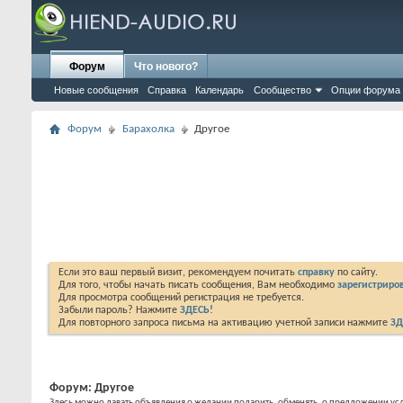
Форум
Что нового?
Новые сообщения
Справка
Календарь
Сообщество
Опции форума
Форум
Барахолка
Другое
Если это ваш первый визит, рекомендуем почитать
справку
по сайту.
Для того, чтобы начать писать сообщения, Вам необходимо
зарегистриров
Для просмотра сообщений регистрация не требуется.
Забыли пароль? Нажмите
ЗДЕСЬ!
Для повторного запроса письма на активацию учетной записи нажмите
ЗД
Форум:
Другое
Здесь можно давать объявления о желании подарить, обменять, о предложении усл