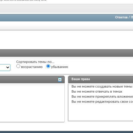
Ответов
/
П
Сортировать темы по...
возрастанию
убыванию
Ваши права
Вы
не можете
создавать новые темы
Вы
не можете
отвечать в темах
Вы
не можете
прикреплять вложени
Вы
не можете
редактировать свои с