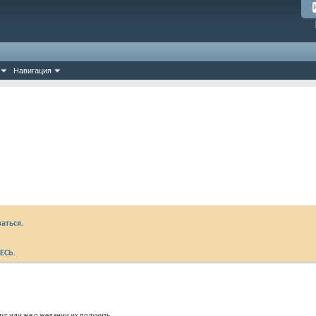
Навигация
аться.
ЕСЬ
.
уг или же о желании их получить