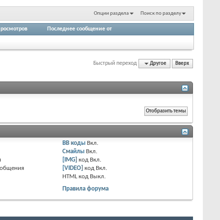
Опции раздела
Поиск по разделу
росмотров
Последнее сообщение от
Быстрый переход
Другое
Вверх
BB коды
Вкл.
Смайлы
Вкл.
я
[IMG]
код
Вкл.
ообщения
[VIDEO]
код
Вкл.
HTML код
Выкл.
Правила форума