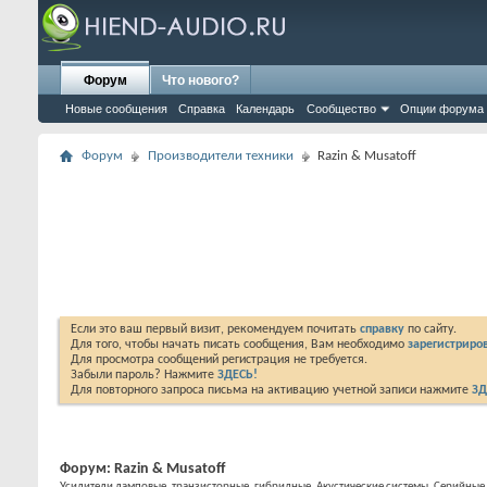
Форум
Что нового?
Новые сообщения
Справка
Календарь
Сообщество
Опции форума
Форум
Производители техники
Razin & Musatoff
Если это ваш первый визит, рекомендуем почитать
справку
по сайту.
Для того, чтобы начать писать сообщения, Вам необходимо
зарегистриров
Для просмотра сообщений регистрация не требуется.
Забыли пароль? Нажмите
ЗДЕСЬ!
Для повторного запроса письма на активацию учетной записи нажмите
ЗД
Форум:
Razin & Musatoff
Усилители ламповые, транзисторные, гибридные. Акустические системы. Серийные 