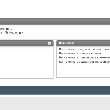
емы по...
ию
убыванию
Ваши права
Вы
не можете
создавать новые темы
Вы
не можете
отвечать в темах
Вы
не можете
прикреплять вложени
Вы
не можете
редактировать свои с