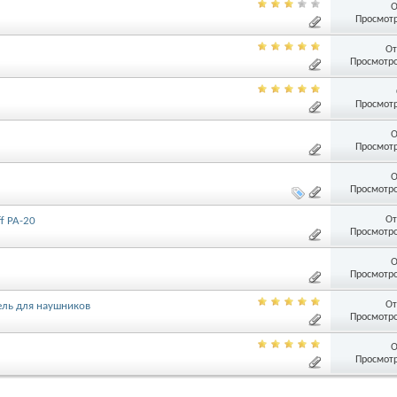
О
Просмотр
От
Просмотро
Просмотр
О
Просмотр
О
Просмотро
От
f PA-20
Просмотро
О
Просмотро
От
ель для наушников
Просмотро
О
Просмотр