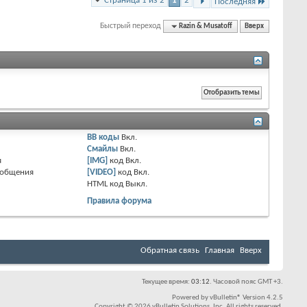
Страница 1 из 2
1
2
Последняя
Быстрый переход
Razin & Musatoff
Вверх
BB коды
Вкл.
Смайлы
Вкл.
я
[IMG]
код
Вкл.
ообщения
[VIDEO]
код
Вкл.
HTML код
Выкл.
Правила форума
Обратная связь
Главная
Вверх
Текущее время:
03:12
. Часовой пояс GMT +3.
Powered by
vBulletin®
Version 4.2.5
Copyright © 2026 vBulletin Solutions, Inc. All rights reserved.