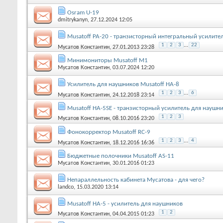
Osram U-19
dmitrykanyn
, 27.12.2024 12:05
Musatoff PA-20 - транзисторный интегральный усилите
1
2
3
...
22
Мусатов Константин
, 27.01.2013 23:28
Минимониторы Musatoff M1
Мусатов Константин
, 03.07.2024 12:20
Усилитель для наушников Musatoff HA-8
1
2
3
...
6
Мусатов Константин
, 24.12.2018 23:14
Musatoff HA-5SE - транзисторный усилитель для наушн
1
2
3
Мусатов Константин
, 08.10.2016 23:20
Фонокорректор Musatoff RC-9
1
2
3
...
4
Мусатов Константин
, 18.12.2016 16:36
Бюджетные полочники Musatoff AS-11
Мусатов Константин
, 30.01.2016 01:23
Непараллельность кабинета Мусатова - для чего?
landco
, 15.03.2020 13:14
Musatoff HA-5 - усилитель для наушников
1
2
Мусатов Константин
, 04.04.2015 01:23