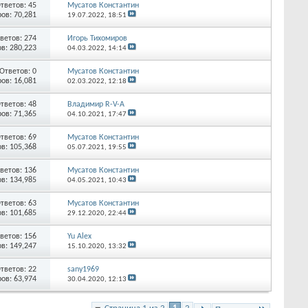
тветов:
45
Мусатов Константин
ов: 70,281
19.07.2022,
18:51
ветов:
274
Игорь Тихомиров
в: 280,223
04.03.2022,
14:14
Ответов:
0
Мусатов Константин
ов: 16,081
02.03.2022,
12:18
тветов:
48
Владимир R-V-A
ов: 71,365
04.10.2021,
17:47
тветов:
69
Мусатов Константин
в: 105,368
05.07.2021,
19:55
ветов:
136
Мусатов Константин
в: 134,985
04.05.2021,
10:43
тветов:
63
Мусатов Константин
в: 101,685
29.12.2020,
22:44
ветов:
156
Yu Alex
в: 149,247
15.10.2020,
13:32
тветов:
22
sany1969
ов: 63,974
30.04.2020,
12:13