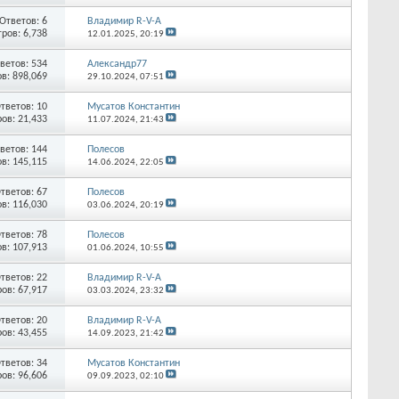
Ответов:
6
Владимир R-V-A
ров: 6,738
12.01.2025,
20:19
ветов:
534
Александр77
в: 898,069
29.10.2024,
07:51
тветов:
10
Мусатов Константин
ов: 21,433
11.07.2024,
21:43
ветов:
144
Полесов
в: 145,115
14.06.2024,
22:05
тветов:
67
Полесов
в: 116,030
03.06.2024,
20:19
тветов:
78
Полесов
в: 107,913
01.06.2024,
10:55
тветов:
22
Владимир R-V-A
ов: 67,917
03.03.2024,
23:32
тветов:
20
Владимир R-V-A
ов: 43,455
14.09.2023,
21:42
тветов:
34
Мусатов Константин
ов: 96,606
09.09.2023,
02:10