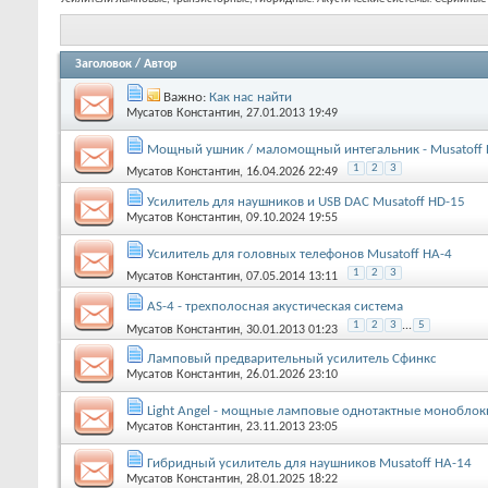
Заголовок
/
Автор
Важно:
Как нас найти
Мусатов Константин
, 27.01.2013 19:49
Мощный ушник / маломощный интегальник - Musatoff 
1
2
3
Мусатов Константин
, 16.04.2026 22:49
Усилитель для наушников и USB DAC Musatoff HD-15
Мусатов Константин
, 09.10.2024 19:55
Усилитель для головных телефонов Musatoff HA-4
1
2
3
Мусатов Константин
, 07.05.2014 13:11
AS-4 - трехполосная акустическая система
1
2
3
...
5
Мусатов Константин
, 30.01.2013 01:23
Ламповый предварительный усилитель Сфинкс
Мусатов Константин
, 26.01.2026 23:10
Light Angel - мощные ламповые однотактные моноблок
Мусатов Константин
, 23.11.2013 23:05
Гибридный усилитель для наушников Musatoff HA-14
Мусатов Константин
, 28.01.2025 18:22