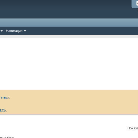
Навигация
аться.
ЕСЬ
.
Показа
и на заказ