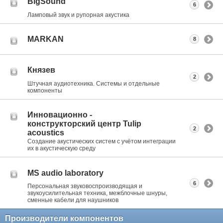
BigSound
6
Ламповый звук и рупорная акустика
MARKAN
8
Князев
2
Штучная аудиотехника. Системы и отдельные
компоненты
Инновационно -
конструкторский центр Tulip
2
acoustics
Создание акустических систем с учётом интеграции
их в акустическую среду
MS audio laboratory
6
Персональная звуковоспроизводящая и
звукоусилительная техника, межблочные шнуры,
сменные кабели для наушников
Производители компонентов