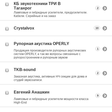
КБ звукотехники ТРИ В
Таганрог
2
Ламповые и гибридные усилители, предусилители.
Кабели. Серийные и на заказ
Crystalvox
10
Рупорная акустика OPERLY
1
Продукция производителя рупорных акустических
систем OPERLY, а так же вопросы связанные с
рупоростроением и рупорным звуком
TKB-sound
2
Заказная акустика, активные НЧ секции для дома и
студий звукозаписи.
Евгений Анашкин
9
Ламповые и гибридные усилители мощности класса
High-End