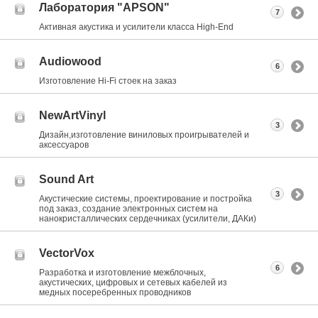
Лаборатория "APSON"
7
Активная акустика и усилители класса Нigh-End
Audiowood
6
Изготовление Hi-Fi стоек на заказ
NewArtVinyl
3
Дизайн,изготовление виниловых проигрывателей и
аксессуаров
Sound Art
3
Акустические системы, проектирование и постройка
под заказ, создание электронных систем на
нанокристаллических сердечниках (усилители, ДАКи)
VectorVox
6
Разработка и изготовление межблочных,
акустических, цифровых и сетевых кабелей из
медных посеребренных проводников