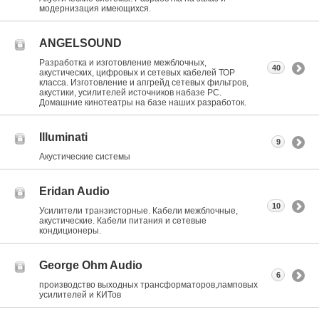
модернизация имеющихся.
ANGELSOUND
Разработка и изготовление межблочных,
40
акустических, цифровых и сетевых кабелей ТОР
класса. Изготовление и апгрейд сетевых фильтров,
акустики, усилителей источников набазе РС.
Домашние кинотеатры на базе наших разработок.
Illuminati
9
Акустические системы
Eridan Audio
10
Усилители транзисторные. Кабели межблочные,
акустические. Кабели питания и сетевые
кондиционеры.
George Ohm Audio
6
производство выходных трансформаторов,ламповых
усилителей и КИТов