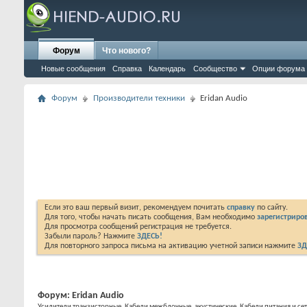
Форум
Что нового?
Новые сообщения
Справка
Календарь
Сообщество
Опции форума
Форум
Производители техники
Eridan Audio
Если это ваш первый визит, рекомендуем почитать
справку
по сайту.
Для того, чтобы начать писать сообщения, Вам необходимо
зарегистриров
Для просмотра сообщений регистрация не требуется.
Забыли пароль? Нажмите
ЗДЕСЬ!
Для повторного запроса письма на активацию учетной записи нажмите
ЗД
Форум:
Eridan Audio
Усилители транзисторные. Кабели межблочные, акустические. Кабели питания и с