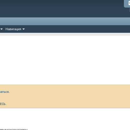
Навигация
аться.
ЕСЬ
.
етевые кондиционеры.