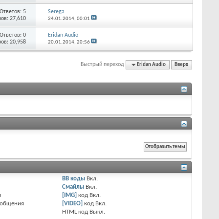
Ответов:
5
Serega
ов: 27,610
24.01.2014,
00:01
Ответов:
0
Eridan Audio
ов: 20,958
20.01.2014,
20:56
Быстрый переход
Eridan Audio
Вверх
BB коды
Вкл.
Смайлы
Вкл.
я
[IMG]
код
Вкл.
ообщения
[VIDEO]
код
Вкл.
HTML код
Выкл.