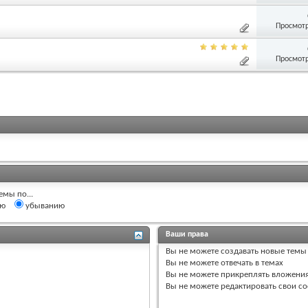
Просмотр
Просмотр
емы по...
ию
убыванию
Ваши права
Вы
не можете
создавать новые темы
Вы
не можете
отвечать в темах
Вы
не можете
прикреплять вложени
Вы
не можете
редактировать свои с