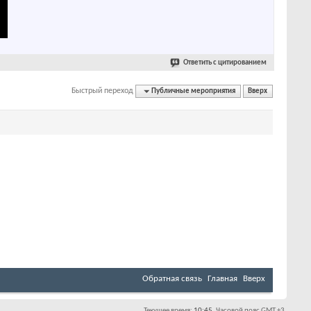
Ответить с цитированием
Быстрый переход
Публичные мероприятия
Вверх
Обратная связь
Главная
Вверх
Текущее время:
10:45
. Часовой пояс GMT +3.