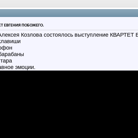
ТЕТ ЕВГЕНИЯ ПОБОЖЕГО.
 Алексея Козлова состоялось выступление КВАРТЕ
 клавиши
софон
 барабаны
итара
авное эмоции.