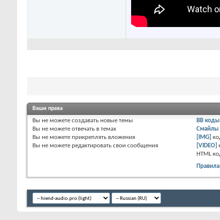
Ваши права
Вы
не можете
создавать новые темы
BB коды
Вы
не можете
отвечать в темах
Смайлы
Вы
не можете
прикреплять вложения
[IMG]
ко
Вы
не можете
редактировать свои сообщения
[VIDEO]
HTML к
Правила