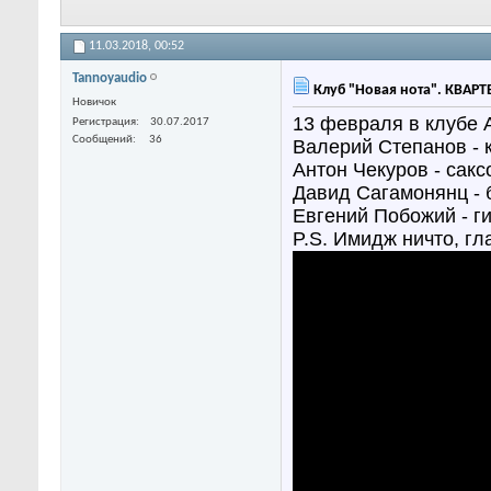
11.03.2018,
00:52
Tannoyaudio
Клуб "Новая нота". КВАР
Новичок
13 февраля в клубе
Регистрация
30.07.2017
Сообщений
36
Валерий Степанов -
Антон Чекуров - сак
Давид Сагамонянц -
Евгений Побожий - г
P.S. Имидж ничто, гл