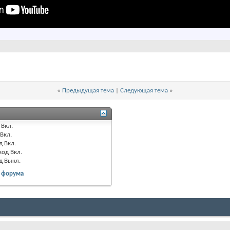
«
Предыдущая тема
|
Следующая тема
»
Вкл.
Вкл.
д
Вкл.
код
Вкл.
од
Выкл.
 форума