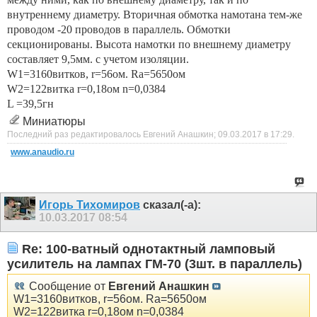
внутреннему диаметру. Вторичная обмотка намотана тем-же
проводом -20 проводов в параллель. Обмотки
секционированы. Высота намотки по внешнему диаметру
составляет 9,5мм. с учетом изоляции.
W1=3160витков, r=56ом. Ra=5650ом
W2=122витка r=0,18ом n=0,0384
L =39,5гн
Миниатюры
Последний раз редактировалось Евгений Анашкин; 09.03.2017 в
17:29
.
www.anaudio.ru
Игорь Тихомиров
сказал(-а):
10.03.2017
08:54
Re: 100-ватный однотактный ламповый
усилитель на лампах ГМ-70 (3шт. в параллель)
Сообщение от
Евгений Анашкин
W1=3160витков, r=56ом. Ra=5650ом
W2=122витка r=0,18ом n=0,0384