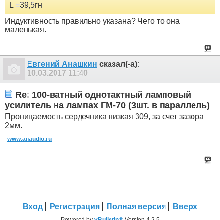
L =39,5гн
Индуктивность правильно указана? Чего то она
маленькая.
Евгений Анашкин
сказал(-а):
10.03.2017
11:40
Re: 100-ватный однотактный ламповый
усилитель на лампах ГМ-70 (3шт. в параллель)
Проницаемость сердечника низкая 309, за счет зазора
2мм.
www.anaudio.ru
Вход
Регистрация
Полная версия
Вверх
Powered by
vBulletin®
Version 4.2.5