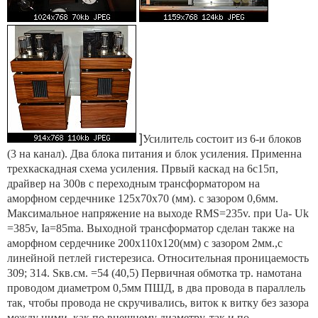
]
Усилитель состоит из 6-и блоков
(3 на канал). Два блока питания и блок усиления. Применна
трехкаскадная схема усиления. Првый каскад на 6с15п,
драйвер на 300в с переходным трансформатором на
аморфном сердечнике 125х70х70 (мм). с зазором 0,6мм.
Максимальное напряжение на выходе RMS=235v. при Ua- Uk
=385v, Ia=85ma. Выходной трансформатор сделан также на
аморфном сердечнике 200х110х120(мм) с зазором 2мм.,с
линейной петлей гистерезиса. Относительная проницаемость
309; 314. Sкв.см. =54 (40,5) Первичная обмотка тр. намотана
проводом диаметром 0,5мм ПШД, в два провода в параллель
так, чтобы провода не скручивались, виток к витку без зазора
между ними, как по внешнему диаметру, так и по