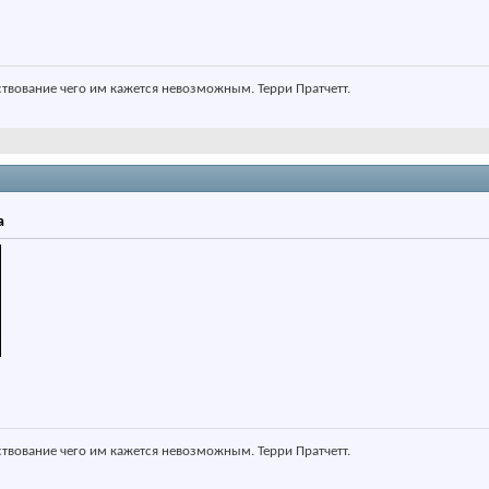
ствование чего им кажется невозможным. Терри Пратчетт.
а
ствование чего им кажется невозможным. Терри Пратчетт.