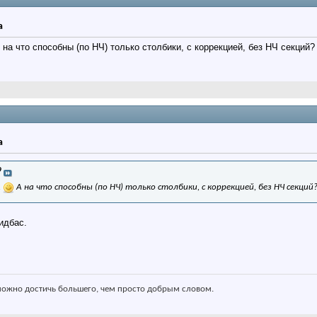
а
на что способны (по НЧ) только столбики, с коррекцией, без НЧ секций?
а
9
.
А на что способны (по НЧ) только столбики, с коррекцией, без НЧ секций
мидбас.
ожно достичь большего, чем просто добрым словом.