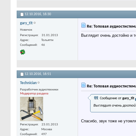
12.10.2016,
16:30
gary_tlt
Re: Топовая аудиостистем
Новичок
Выглядит очень достойно и 
Регистрация
31.01.2013
Адрес
Тольятти
Сообщений
46
12.10.2016,
16:51
Technician
Re: Топовая аудиостистем
Разработчик аудиотехники
Модератор раздела
Сообщение от
gary_tlt
Выглядит очень достой
Спасибо, звук тоже не утомля
Регистрация
23.01.2013
Адрес
Москва
Сообщений
497