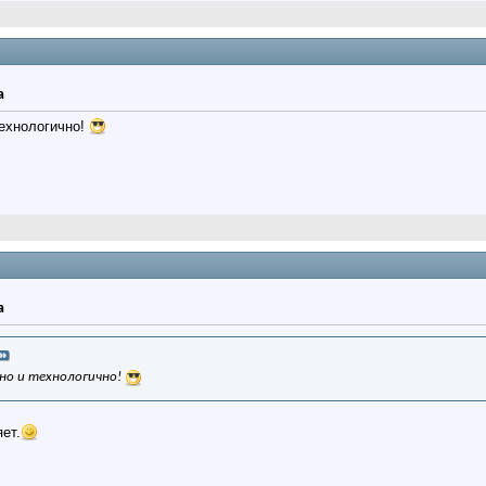
а
технологично!
а
но и технологично!
ет.