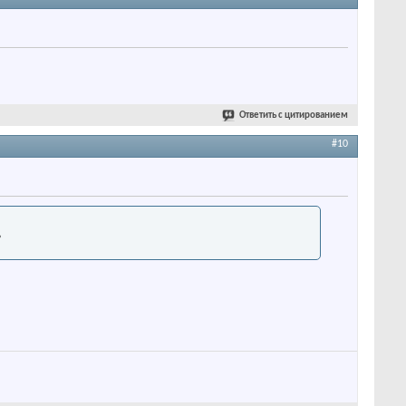
Ответить с цитированием
#10
?