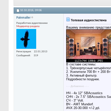
10.10.2016,
09:06
Painmailer
Топовая аудиостистема
Разработчик аудиотехники
Модератор раздела
Вашему вниманию представл
Регистрация
22.01.2013
Сообщений
319
В составе системы:
1. Трёхкорпусные четырёхпо
2. Усилители 700 Вт + 200 Вт 
3. Активный фильтр.
Подробности позднее.
- - - Добавлено - - -
НЧ - 4x 12" SBAcoustics
СНЧ - 2x 7.5" SBAcoustics Sat
СЧ - 3" Volt.
ВЧ - AMT Mundorf.
АЧХ 20-30.000 +/-2 дб.