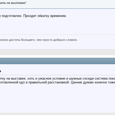
шать на выставке!
 подготовлен. Прходит обкатку временем.
ожно достичь большего, чем просто добрым словом.
а
тку на выставке, хоть и ужасное условие и шумные соседи система пок
готовленной кдп и правильной расстановкой. Ценник думаю конечно тоже