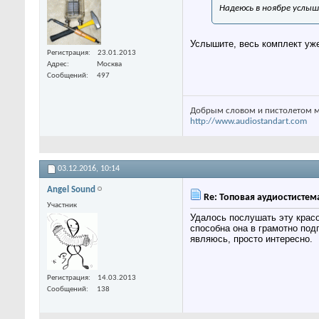
Надеюсь в ноябре услы
Услышите, весь комплект уже
Регистрация
23.01.2013
Адрес
Москва
Сообщений
497
Добрым словом и пистолетом м
http://www.audiostandart.com
03.12.2016,
10:14
Angel Sound
Re: Топовая аудиостистем
Участник
Удалось послушать эту красо
способна она в грамотно под
являюсь, просто интересно.
Регистрация
14.03.2013
Сообщений
138