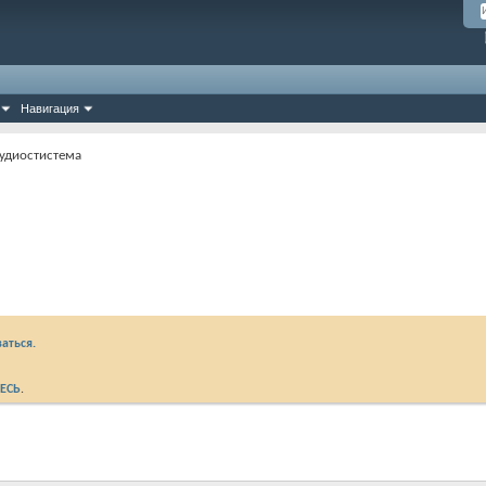
Навигация
аудиостистема
аться.
ЕСЬ
.