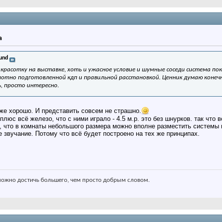
а
und
 красотку на выставке, хоть и ужасное условие и шумные соседи система п
мотно подготовленной кдп и правильной расстановкой. Ценник думаю конеч
, просто интересно.
же хорошо. И представить совсем не страшно.
плюс всё железо, что с ними играло - 4.5 м.р. это без шнурков. так что 
, что в комнаты небольшого размера можно вполне разместить системы 
 звучание. Потому что всё будет построено на тех же принципах.
ожно достичь большего, чем просто добрым словом.