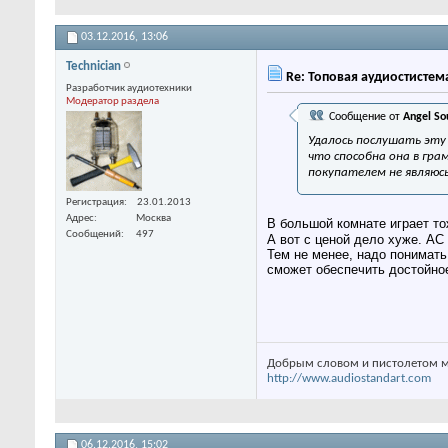
03.12.2016,
13:06
Technician
Re: Топовая аудиостистем
Разработчик аудиотехники
Модератор раздела
Сообщение от
Angel So
Удалось послушать эту
что способна она в гра
покупателем не являюсь
Регистрация
23.01.2013
Адрес
Москва
В большой комнате играет то
Сообщений
497
А вот с ценой дело хуже. АС 
Тем не менее, надо понимать
сможет обеспечить достойное
Добрым словом и пистолетом м
http://www.audiostandart.com
06.12.2016,
15:02