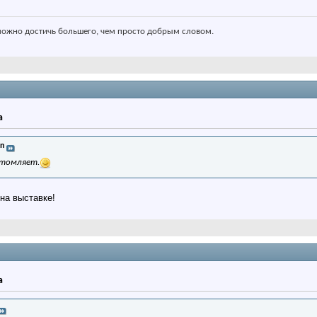
ожно достичь большего, чем просто добрым словом.
а
an
утомляет.
на выставке!
а