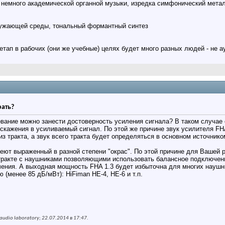
), немного академической органной музыки, изредка симфонический метал 
кружающей среды, тональный формантный синтез
етап в рабочих (они же учебные) целях будет много разных людей - не 
рать?
вание можно занести достоверность усиления сигнала? В таком случае 
кажения в усиливаемый сигнал. По этой же причине звук усилителя FHA 1
из тракта, а звук всего тракта будет определяться в основном источник
еют выраженный в разной степени "окрас". По этой причине для Вашей 
тракте с наушниками позволяющими использовать балансное подключен
ния. А выходная мощность FHA 1.3 будет избыточна для многих наушник
(менее 85 дБ/мВт): HiFiman HE-4, HE-6 и т.п.
udio laboratory; 22.07.2014 в
17:47
.