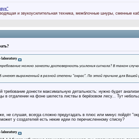
звук"
водящая и звукоусилительная техника, межблочные шнуры, сменные каб
рать?
 laboratory
требование можно занести достоверность усиления сигнала? В таком случае 
.6 имеют выраженный в разной степени "окрас". По этой причине для Вашей
ей требование донести максимальную детальность: нужно будет анализи
цы в отдалении на фоне шелеста листвы в берёзовом лесу... Тут неболь
е, не слушая, всегда сложно предугадать в плюс или минус пойдёт "окр
может у создателей есть некие идеи по перечисленному списку?
 laboratory