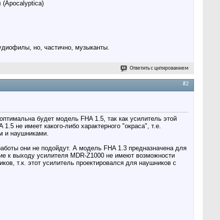
(Apocalyptica)
аудиофилы, но, частично, музыканты.
Ответить с цитированием
#2
оптимальна будет модель FHA 1.5, так как усилитель этой
.5 не имеет какого-либо характерного "окраса", т.е.
ом и наушниками.
работы они не подойдут. А модель FHA 1.3 предназначена для
ие к выходу усилителя MDR-Z1000 не имеют возможности
ов, т.к. этот усилитель проектировался для наушников с