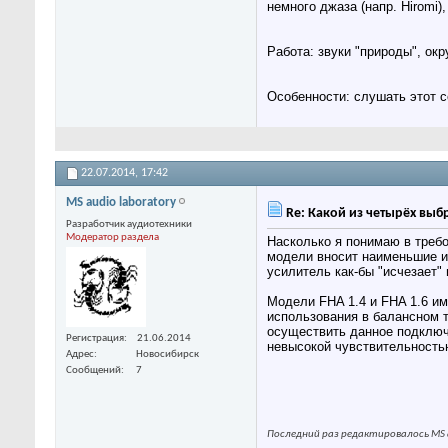
немного джаза (напр. Hiromi
Работа: звуки "природы", о
Особенности: слушать этот с
22.07.2014,
17:42
MS audio laboratory
Re: Какой из четырёх выб
Разработчик аудиотехники
Модератор раздела
Насколько я понимаю в требо
модели вносит наименьшие ис
усилитель как-бы "исчезает" 
Модели FHA 1.4 и FHA 1.6 им
использования в балансном 
осуществить данное подключе
Регистрация
21.06.2014
невысокой чувствительностью 
Адрес
Новосибирск
Сообщений
7
Последний раз редактировалось MS a