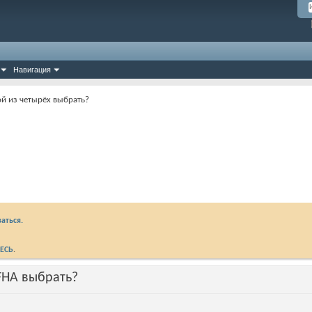
Навигация
ой из четырёх выбрать?
аться.
ЕСЬ
.
FHA выбрать?