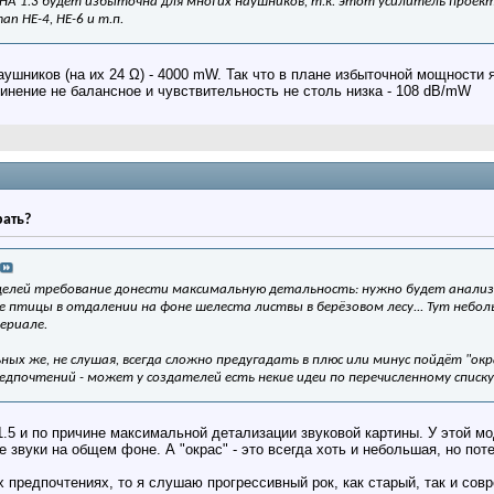
HA 1.3 будет избыточна для многих наушников, т.к. этот усилитель проек
an HE-4, HE-6 и т.п.
ушников (на их 24 Ω) - 4000 mW. Так что в плане избыточной мощности я
единение не балансное и чувствительность не столь низка - 108 dB/mW
рать?
х целей требование донести максимальную детальность: нужно будет анализ
е птицы в отдалении на фоне шелеста листвы в берёзовом лесу... Тут небол
ериале.
ных же, не слушая, всегда сложно предугадать в плюс или минус пойдёт "ок
дпочтений - может у создателей есть некие идеи по перечисленному списку
5 и по причине максимальной детализации звуковой картины. У этой мо
 звуки на общем фоне. А "окрас" - это всегда хоть и небольшая, но по
 предпочтениях, то я слушаю прогрессивный рок, как старый, так и сов