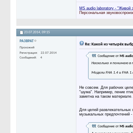
MS audio laboratory - "Живой 
Персональная звуковоспроиз
23.07.2014,
09:15
PA3BPAT
Re: Какой из четырёх выб
Прохожий
Регистрация
22.07.2014
Сообщение от
MS audio
Сообщений
4
Насколько я понимаю в 
Модели FHA 1.4 и FHA 1
Не совсем. Для рабочих цел
"шума". Например, пение пти
заметна на таком материале.
Для целей развлекательных ж
музыкальных предпочтений - 
Сообщение от
MS audio