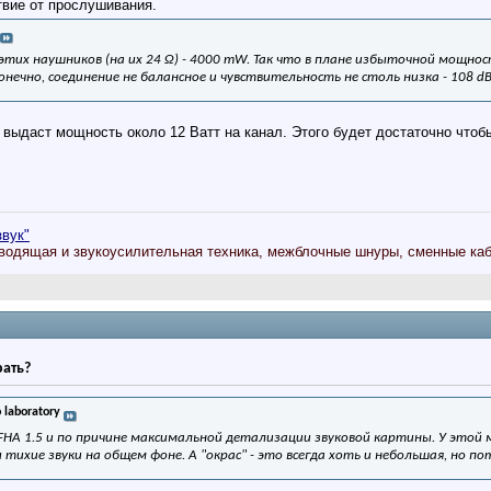
твие от прослушивания.
их наушников (на их 24 Ω) - 4000 mW. Так что в плане избыточной мощност
 конечно, соединение не балансное и чувствительность не столь низка - 108 
 выдаст мощность около 12 Ватт на канал. Этого будет достаточно чтоб
звук"
водящая и звукоусилительная техника, межблочные шнуры, сменные каб
рать?
 laboratory
HA 1.5 и по причине максимальной детализации звуковой картины. У этой м
тихие звуки на общем фоне. А "окрас" - это всегда хоть и небольшая, но п