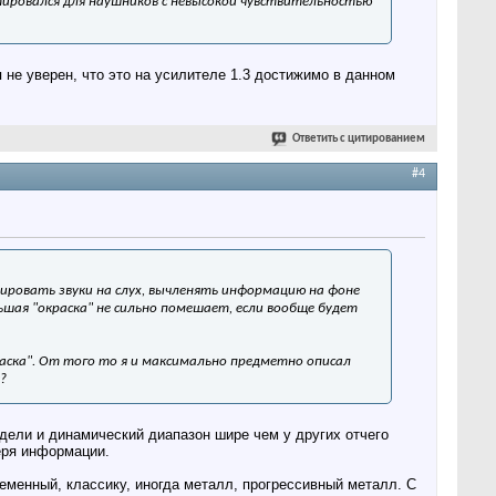
тировался для наушников с невысокой чувствительностью
 не уверен, что это на усилителе 1.3 достижимо в данном
Ответить с цитированием
#4
ировать звуки на слух, вычленять информацию на фоне
ьшая "окраска" не сильно помешает, если вообще будет
раска". От того то я и максимально предметно описал
?
дели и динамический диапазон шире чем у других отчего
теря информации.
ременный, классику, иногда металл, прогрессивный металл. C