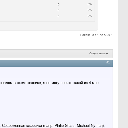
0%
0
0%
0
0%
0
Показано с 1 по 5 из 5
Опции темы
#1
оналом в схемотехнике, я не могу понять какой из 4 мне
, Современная классика (напр. Philip Glass, Michael Nyman),