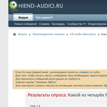
Форум
Что нового?
Новые сообщения
Справка
Календарь
Сообщество
Опции форума
Форум
Производители техники
MS audio laboratory
Как
Если это ваш первый визит, рекомендуем почитать
справку
по сайту.
Для того, чтобы начать писать сообщения, Вам необходимо
зарегистриров
Для просмотра сообщений регистрация не требуется.
Забыли пароль? Нажмите
ЗДЕСЬ!
Для повторного запроса письма на активацию учетной записи нажмите
ЗД
Результаты опроса:
Какой из четырёх 
FHA 1.6