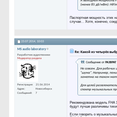
А выходная мощность F
(менее 85 дБ/мВт): HiFim
Паспортная мощность этих на
случае... Хотя, конечно, со
23.07.2014,
10:03
MS audio laboratory
Re: Какой из четырёх выб
Разработчик аудиотехники
Модератор раздела
Сообщение от
PA3BPAT
Не совсем. Для рабочи
"шума". Например, пени
заметна на таком мат
Регистрация
21.06.2014
Для целей развлекатель
Адрес
Новосибирск
спектр музыкальных пре
Сообщений
7
Рекомендована модель FHA 1.
будут лучше различимы тихие
Если говорить о музыкальных