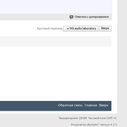
Ответить с цитированием
Быстрый переход
MS audio laboratory
Вверх
Обратная связь
Главная
Вверх
Текущее время:
23:09
. Часовой пояс GMT +3.
Powered by
vBulletin®
Version 4.2.5