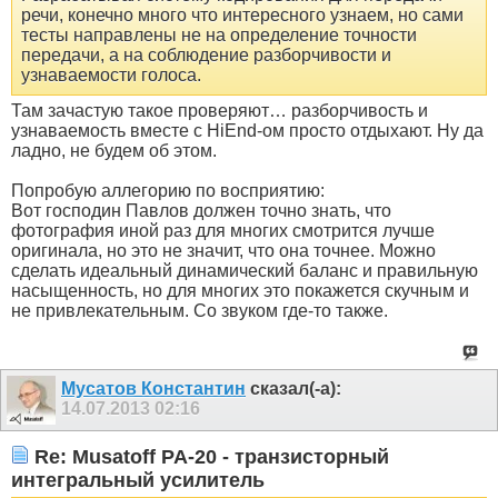
речи, конечно много что интересного узнаем, но сами
тесты направлены не на определение точности
передачи, а на соблюдение разборчивости и
узнаваемости голоса.
Там зачастую такое проверяют… разборчивость и
узнаваемость вместе с HiEnd-ом просто отдыхают. Ну да
ладно, не будем об этом.
Попробую аллегорию по восприятию:
Вот господин Павлов должен точно знать, что
фотография иной раз для многих смотрится лучше
оригинала, но это не значит, что она точнее. Можно
сделать идеальный динамический баланс и правильную
насыщенность, но для многих это покажется скучным и
не привлекательным. Со звуком где-то также.
Мусатов Константин
сказал(-а):
14.07.2013
02:16
Re: Musatoff PA-20 - транзисторный
интегральный усилитель