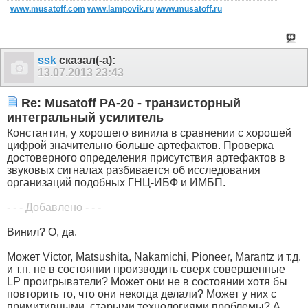
www.musatoff.com
www.lampovik.ru
www.musatoff.ru
ssk
сказал(-а):
13.07.2013
23:43
Re: Musatoff PA-20 - транзисторный
интегральный усилитель
Константин, у хорошего винила в сравнении с хорошей
цифрой значительно больше артефактов. Проверка
достоверного определения присутствия артефактов в
звуковых сигналах разбивается об исследования
организаций подобных ГНЦ-ИБФ и ИМБП.
- - - Добавлено - - -
Винил? О, да.
Может Victor, Matsushita, Nakamichi, Pioneer, Marantz и т.д.
и т.п. не в состоянии производить сверх совершенные
LP проигрыватели? Может они не в состоянии хотя бы
повторить то, что они некогда делали? Может у них с
примитивными, старыми технологиями проблемы? А