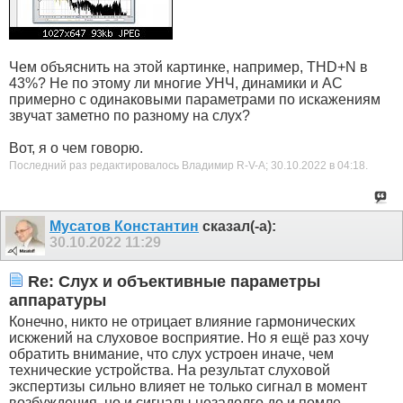
Чем объяснить на этой картинке, например, THD+N в
43%? Не по этому ли многие УНЧ, динамики и АС
примерно с одинаковыми параметрами по искажениям
звучат заметно по разному на слух?
Вот, я о чем говорю.
Последний раз редактировалось Владимир R-V-A; 30.10.2022 в
04:18
.
Мусатов Константин
сказал(-а):
30.10.2022
11:29
Re: Слух и объективные параметры
аппаратуры
Конечно, никто не отрицает влияние гармонических
искжений на слуховое восприятие. Но я ещё раз хочу
обратить внимание, что слух устроен иначе, чем
технические устройства. На результат слуховой
экспертизы сильно влияет не только сигнал в момент
возбуждения, но и сигналы незадолго до и помле