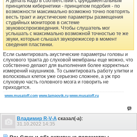
А делать надо в соответствии с фундаментальным
принципом кибернетики - принципом подобия - по
возможности максимально возможно точно повторять
весть тракт и акустические параметры размещения
студийных мониторов в системе
звуковоспроизведения. Чтобы слушатель мог
услышать с максимально возможной точностью те же
звуки, которые слышал звукорежиссер в момент
сведения пластинки.
Если сымитировать акустические параметры головы и
слухового тракта до слуховой мембраны еще можно, что
собственно делают для выполнения более корректных
измерений наушников. То сымитировать работу улитки и
волосковых клеток уже серьезно сложнее, а уж про
слуховую часть головного мозга и говорить не
приходится.
www.musatoff.com
www.lampovik.ru
www.musatoff.ru
Владимир R-V-A
сказал(-а):
31.10.2022
14:35