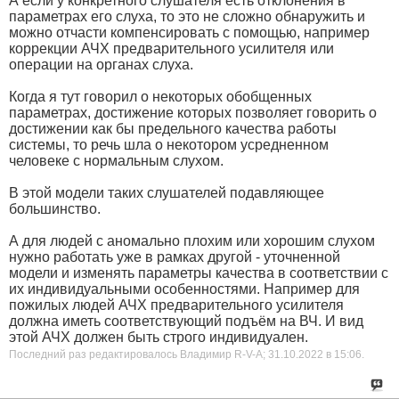
А если у конкретного слушателя есть отклонения в
параметрах его слуха, то это не сложно обнаружить и
можно отчасти компенсировать с помощью, например
коррекции АЧХ предварительного усилителя или
операции на органах слуха.
Когда я тут говорил о некоторых обобщенных
параметрах, достижение которых позволяет говорить о
достижении как бы предельного качества работы
системы, то речь шла о некотором усредненном
человеке с нормальным слухом.
В этой модели таких слушателей подавляющее
большинство.
А для людей с аномально плохим или хорошим слухом
нужно работать уже в рамках другой - уточненной
модели и изменять параметры качества в соответствии с
их индивидуальными особенностями. Например для
пожилых людей АЧХ предварительного усилителя
должна иметь соответствующий подъём на ВЧ. И вид
этой АЧХ должен быть строго индивидуален.
Последний раз редактировалось Владимир R-V-A; 31.10.2022 в
15:06
.