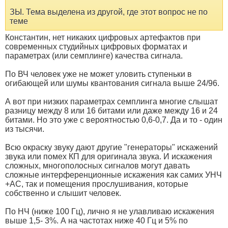
ЗЫ. Тема выделена из другой, где этот вопрос не по
теме
Константин, нет никаких цифровых артефактов при
современных студийных цифровых форматах и
параметрах (или семплинге) качества сигнала.
По ВЧ человек уже не может уловить ступеньки в
огибающей или шумы квантования сигнала выше 24/96.
А вот при низких параметрах семплинга многие слышат
разницу между 8 или 16 битами или даже между 16 и 24
битами. Но это уже с вероятностью 0,6-0,7. Да и то - один
из тысячи.
Всю окраску звуку дают другие "генераторы" искажений
звука или помех КП для оригинала звука. И искажения
сложных, многополосных сигналов могут давать
сложные интерференционные искажения как самих УНЧ
+АС, так и помещения прослушивания, которые
собственно и слышит человек.
По НЧ (ниже 100 Гц), лично я не улавливаю искажения
выше 1,5- 3%. А на частотах ниже 40 Гц и 5% по