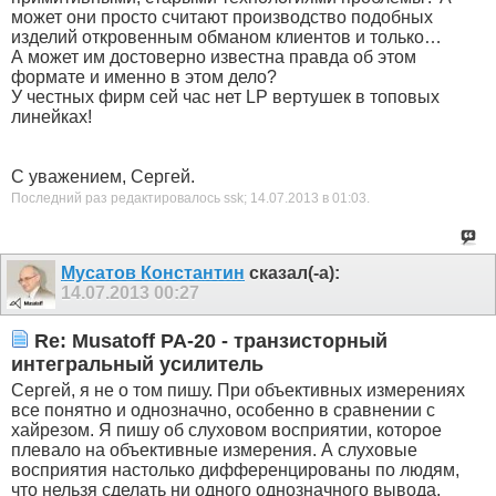
может они просто считают производство подобных
изделий откровенным обманом клиентов и только…
А может им достоверно известна правда об этом
формате и именно в этом дело?
У честных фирм сей час нет LP вертушек в топовых
линейках!
С уважением, Сергей.
Последний раз редактировалось ssk; 14.07.2013 в
01:03
.
Мусатов Константин
сказал(-а):
14.07.2013
00:27
Re: Musatoff PA-20 - транзисторный
интегральный усилитель
Сергей, я не о том пишу. При объективных измерениях
все понятно и однозначно, особенно в сравнении с
хайрезом. Я пишу об слуховом восприятии, которое
плевало на объективные измерения. А слуховые
восприятия настолько дифференцированы по людям,
что нельзя сделать ни одного однозначного вывода.