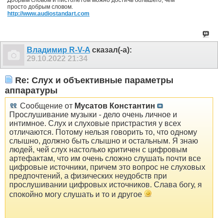
просто добрым словом.
http://www.audiostandart.com
Владимир R-V-A
сказал(-а):
29.10.2022
21:34
Re: Слух и объективные параметры
аппаратуры
Сообщение от
Мусатов Константин
Прослушивание музыки - дело очень личное и
интимное. Слух и слуховые пристрастия у всех
отличаются. Потому нельзя говорить то, что одному
слышно, должно быть слышно и остальным. Я знаю
людей, чей слух настолько критичен с цифровым
артефактам, что им очень сложно слушать почти все
цифровые источники, причем это вопрос не слуховых
предпочтений, а физических неудобств при
прослушивании цифровых источников. Слава богу, я
спокойно могу слушать и то и другое