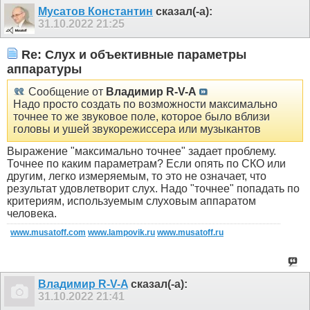
Мусатов Константин
сказал(-а):
31.10.2022
21:25
Re: Слух и объективные параметры
аппаратуры
Сообщение от
Владимир R-V-A
Надо просто создать по возможности максимально
точнее то же звуковое поле, которое было вблизи
головы и ушей звукорежиссера или музыкантов
Выражение "максимально точнее" задает проблему.
Точнее по каким параметрам? Если опять по СКО или
другим, легко измеряемым, то это не означает, что
результат удовлетворит слух. Надо "точнее" попадать по
критериям, используемым слуховым аппаратом
человека.
www.musatoff.com
www.lampovik.ru
www.musatoff.ru
Владимир R-V-A
сказал(-а):
31.10.2022
21:41