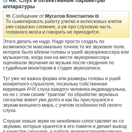
Re: Слух и объективные параметры
аппаратуры
Сообщение от
Мусатов Константин
То сымитировать работу улитки и волосковых клеток
уже серьезно сложнее, а уж про слуховую часть
головного мозга и говорить не приходится.
Этого делать не надо. Надо просто создать по
возможности максимально точнее то же звуковое поле,
которое было вблизи головы и ушей звукорежиссера или
музыкантов, когда они на месте звукорежиссера
оценивали звучание их музыки после сведения по
студийным мониторам в студии звукозаписи.
Тут уже не важна форма или размеры головы и ушей
конкретного слушателя, поскольку собственная
коррекция АЧХ слуха каждого человека индивидуальна,
но он с этим своим "трактом" по обработке звуковых
сигналов живет уже долго и как бы прислушался к
звукам внешнего мира, с учетом особенностей своего
слуха.
Слушая новые звуки он неизбежно сопоставляет их со
звуками, которые хранятся в его памяти и делает вывод
о качестве сигналов, и работе звуковоспроизводящих