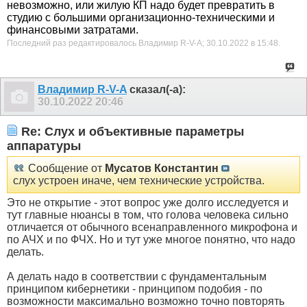
невозможно, или жилую КП надо будет превратить в
студию с большими организационно-техническими и
финансовыми затратами.
Последний раз редактировалось Владимир R-V-A; 30.10.2022 в
15:48
.
Владимир R-V-A
сказал(-а):
30.10.2022
20:46
Re: Слух и объективные параметры
аппаратуры
Сообщение от
Мусатов Константин
слух устроен иначе, чем технические устройства.
Это не открытие - этот вопрос уже долго исследуется и
тут главные нюансы в том, что голова человека сильно
отличается от обычного всенаправленного микрофона и
по АЧХ и по ФЧХ. Но и тут уже многое понятно, что надо
делать.
А делать надо в соответствии с фундаментальным
принципом кибернетики - принципом подобия - по
возможности максимально возможно точно повторять