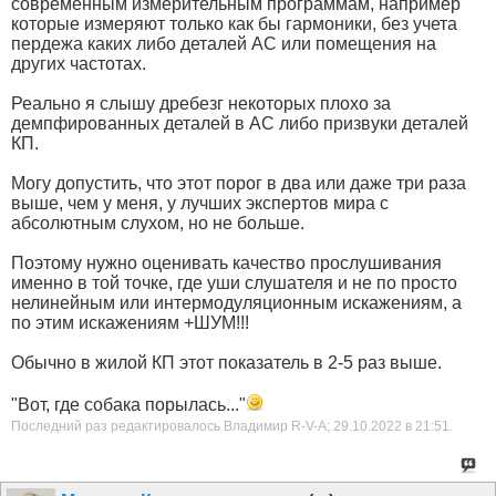
современным измерительным программам, например
которые измеряют только как бы гармоники, без учета
пердежа каких либо деталей АС или помещения на
других частотах.
Реально я слышу дребезг некоторых плохо за
демпфированных деталей в АС либо призвуки деталей
КП.
Могу допустить, что этот порог в два или даже три раза
выше, чем у меня, у лучших экспертов мира с
абсолютным слухом, но не больше.
Поэтому нужно оценивать качество прослушивания
именно в той точке, где уши слушателя и не по просто
нелинейным или интермодуляционным искажениям, а
по этим искажениям +ШУМ!!!
Обычно в жилой КП этот показатель в 2-5 раз выше.
"Вот, где собака порылась..."
Последний раз редактировалось Владимир R-V-A; 29.10.2022 в
21:51
.