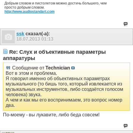
Добрым словом и пистолетом можно достичь большего, чем
просто добрым словом.
http://www.audiostandart.com
ssk
сказал(-а):
18.07.2013
01:13
Re: Слух и объективные параметры
аппаратуры
Сообщение от
Technician
Вот в этом и проблема.
Я говорил именно об объективных параметрах
музыкального (то бишь того, который извлекается из
музыкальных инструментов, либо создаётся голосом
человека) звука.
А чем и как мы его воспринимаем, это вопрос номер
два.
По-моему - вы лукавите, либо беда совсем!