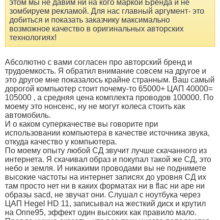
этом мы не давим ни на кого маркой Бренда и не
зомбируем рекламой. Для нас главный аргумент- это
добиться и показать заказчику максимально
возможное качество в оригинальных авторских
технологиях!
Абсолютно с вами согласен про авторский бренд и
трудоемкость. Я обратил внимание совсем на другое и
это другое мне показалось крайне странным. Ваш самый
дорогой компьютер стоит почему-то 65000+ ЦАП 40000=
105000 , а средняя цена комплекта проводов 100000. По
моему это нонсенс, ну не могут колеса стоить как
автомобиль.
И о каком суперкачестве вы говорите при
использовании компьютера в качестве источника звука,
откуда качество у компьютера.
По моему опыту любой СД звучит лучше скачанного из
интернета. Я скачивал образ и покупал такой же СД, это
небо и земля. И никакими проводами вы не поднимете
высокие частоты на интернет записях до уровня СД их
там просто нет ни в каких форматах ни в flac ни ape ни
образы sacd, не звучат они. Слушал с ноутбука через
ЦАП Hegel HD 11, записывал на жесткий диск и крутил
на Оппе95, эффект один высоких как правило мало.