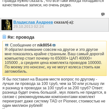
Правда нужно сказать , что все-таки иногда попадаются
качественные записи, но очень редко.
Владислав Андреев
сказал(-а):
29.10.2013
02:24
Re: провода
Сообщение от
nik8054
Я обратил внимание совсем на другое и это другое
мне показалось крайне странным. Ваш самый дорогой
компьютер стоит почему-то 65000+ ЦАП 40000=
105000 , а средняя цена комплекта проводов 100000.
По моему это нонсенс, ну не могут колеса стоить как
автомобиль.
Я бы поставил на Вашем месте вопрос по другому -
лучше ли провода за 100 т.руб, чем за 50 или услышу ли
я разницу в проводах за 100 т.руб и за 200 т.руб? Ответ:
разница будет очень большой , мух ловить не придется, в
связке с рекомендуемыми компонентами комплект
переиграет даже систему TAD от Pioneer, стоимостью не
один миллион рублей!