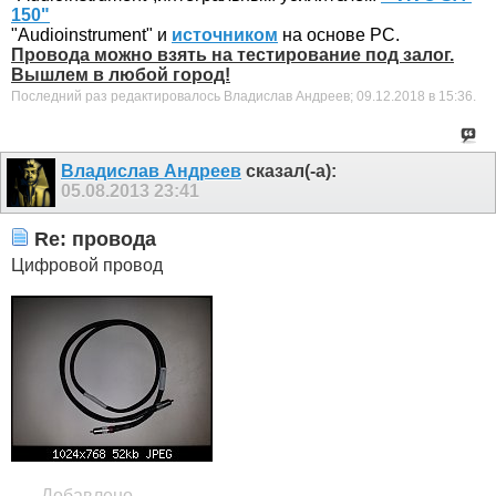
150"
"Audioinstrument"
и
источником
на основе PC.
Провода можно взять на тестирование под залог.
Вышлем в любой город!
Последний раз редактировалось Владислав Андреев; 09.12.2018 в
15:36
.
Владислав Андреев
сказал(-а):
05.08.2013
23:41
Re: провода
Цифровой провод
- - - Добавлено - - -