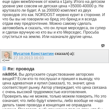
еще один межблочник от компа к Цапу. Итого на детском
уровне уже совсем не детская цена =35000-40000 р. Не
крутовато ли будет. А за 200000 комплект из двух
проводов это как. NORDOST нервно курит в сторонке. И
что бы вы не говорили но бред это бренд и я всегда
отдам ему предпочтение. Можно самому сделать
автомобиль и сказать, что он лучше мерседеса, он супер
и сделан вручную но кто вы и кто Мерседес. Просьба
спуститься на землю. Или назначьте другие цены.
Мусатов Константин
сказал(-а):
27.10.2013
16:03
Re: провода
nik8054
, Вы допускаете существование авторских
вещей? Если кто-то послушал и пришел к выводу, что
цена адекватная и купил (заказал), то, значит, цена
соответствует рынку. Автор утверждает, что цена связана
с очень высокой трудоемкостью изготовления.
Проверить мы не можем, только можем поверить. Но это
означает, что либо будут клиенты, либо вообще не надо
делать такие провода и концепция не оправдала