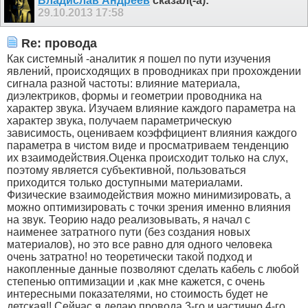
Владислав Андреев
сказал(-а):
29.10.2013
17:58
Re: провода
Как системный -аналитик я пошел по пути изучения
явлений, происходящих в проводниках при прохождении
сигнала разной частоты: влияние материала,
диэлектриков, формы и геометрии проводника на
характер звука. Изучаем влияние каждого параметра на
характер звука, получаем параметрическую
зависимость, оцениваем коэффициент влияния каждого
параметра в чистом виде и просматриваем тенденцию
их взаимодействия.Оценка происходит только на слух,
поэтому является субъективной, пользоваться
приходится только доступными материалами.
Физические взаимодействия можно минимизировать, а
можно оптимизировать с точки зрения именно влияния
на звук. Теорию надо реализовывать, я начал с
наименее затратного пути (без создания новых
материалов), но это все равно для одного человека
очень затратно! но теоретически такой подход и
накопленные данные позволяют сделать кабель с любой
степенью оптимизации и ,как мне кажется, с очень
интересными показателями, но стоимость будет не
детская!! Сейчас я делаю провода 3-го и частично 4-го