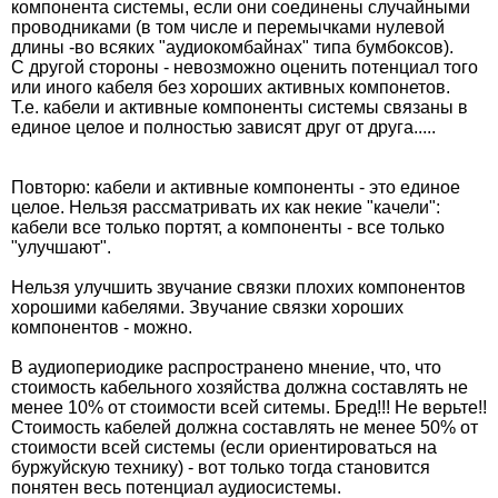
компонента системы, если они соединены случайными
проводниками (в том числе и перемычками нулевой
длины -во всяких "аудиокомбайнах" типа бумбоксов).
С другой стороны - невозможно оценить потенциал того
или иного кабеля без хороших активных компонетов.
Т.е. кабели и активные компоненты системы связаны в
единое целое и полностью зависят друг от друга.....
Повторю: кабели и активные компоненты - это единое
целое. Нельзя рассматривать их как некие "качели":
кабели все только портят, а компоненты - все только
"улучшают".
Нельзя улучшить звучание связки плохих компонентов
хорошими кабелями. Звучание связки хороших
компонентов - можно.
В аудиопериодике распространено мнение, что, что
стоимость кабельного хозяйства должна составлять не
менее 10% от стоимости всей ситемы. Бред!!! Не верьте!!
Стоимость кабелей должна составлять не менее 50% от
стоимости всей системы (если ориентироваться на
буржуйскую технику) - вот только тогда становится
понятен весь потенциал аудиосистемы.