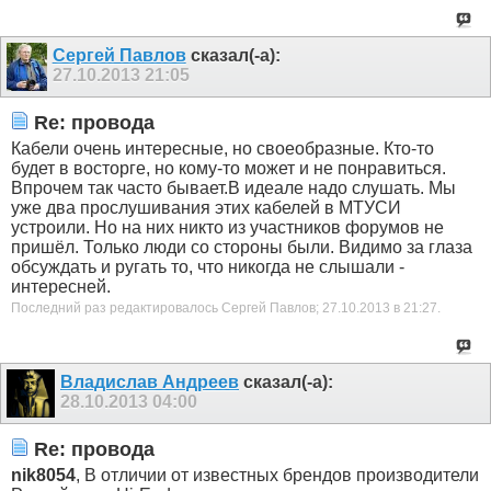
Сергей Павлов
сказал(-а):
27.10.2013
21:05
Re: провода
Кабели очень интересные, но своеобразные. Кто-то
будет в восторге, но кому-то может и не понравиться.
Впрочем так часто бывает.В идеале надо слушать. Мы
уже два прослушивания этих кабелей в МТУСИ
устроили. Но на них никто из участников форумов не
пришёл. Только люди со стороны были. Видимо за глаза
обсуждать и ругать то, что никогда не слышали -
интересней.
Последний раз редактировалось Сергей Павлов; 27.10.2013 в
21:27
.
Владислав Андреев
сказал(-а):
28.10.2013
04:00
Re: провода
nik8054
, В отличии от известных брендов производители