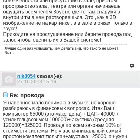
вовлеченности или присутствия в зале, при этом
пространство зала , театра или органа начинаешь
ощущять всем телом Звук не где-то там снаружи а
внутри и ты в нем растворяешься. Это , как в 3D
изображение не на картинке , а в зале в очках, только в
звуке!
Приходите на прослушивание или берите провода под
залог, чтобы оценить их в Вашей системе!
Лучше один раз услышать, чем делать вид, что такого не может
быть!
nik8054
сказал(-а):
27.10.2013
15:16
Re: провода
Я наверное мало понимаю в музыке, но хорошо
разбираюсь в финансовых вопросах. Итак Ваш
компьютер 65000 (это макс. цена) + ЦАП- 40000 +
усилитель(возьмем 100000)+ акустика (средняя
120000)=325000. Провода по всем законам 10% от
стоимости системы. Но у вас минимальный самый
простой комплект тюльпан+акустика= 25000, а нужен