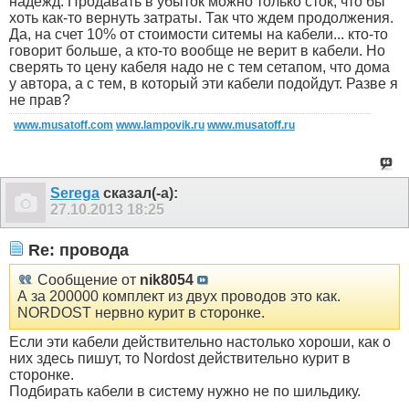
надежд. Продавать в убыток можно только сток, что бы
хоть как-то вернуть затраты. Так что ждем продолжения.
Да, на счет 10% от стоимости ситемы на кабели... кто-то
говорит больше, а кто-то вообще не верит в кабели. Но
сверять то цену кабеля надо не с тем сетапом, что дома
у автора, а с тем, в который эти кабели подойдут. Разве я
не прав?
www.musatoff.com
www.lampovik.ru
www.musatoff.ru
Serega
сказал(-а):
27.10.2013
18:25
Re: провода
Сообщение от
nik8054
А за 200000 комплект из двух проводов это как.
NORDOST нервно курит в сторонке.
Если эти кабели действительно настолько хороши, как о
них здесь пишут, то Nordost действительно курит в
сторонке.
Подбирать кабели в систему нужно не по шильдику.