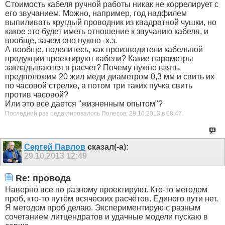
Стоимость кабеля ручной работы никак не коррелирует с
его звучанием. Можно, например, год надфилем
выпиливать кругдый проводник из квадратной чушки, но
какое это будет иметь отношение к звучанию кабеля, и
вообще, зачем оно нужно -х.з.
А вообще, поделитесь, как производители кабельной
продукции проектируют кабели? Какие параметры
закладываются в расчет? Почему нужно взять,
предположим 20 жил меди диаметром 0,3 мм и свить их
по часовой стрелке, а потом три таких пучка свить
против часовой?
Или это всё дается "жизненным опытом"?
Последний раз редактировалось Полесов; 29.10.2013 в
08:47
.
Сергей Павлов
сказал(-а):
29.10.2013
12:49
Re: провода
Наверно все по разному проектируют. Кто-то методом
проб, кто-то путём всяческих расчётов. Единого пути нет.
Я методом проб делаю. Экспериментирую с разным
сочетанием литцендратов и удачные модели пускаю в