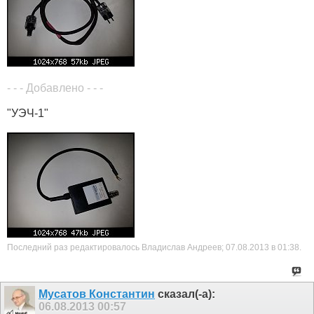
- - - Добавлено - - -
"УЭЧ-1"
Последний раз редактировалось Владислав Андреев; 07.08.2013 в
01:38
.
Мусатов Константин
сказал(-а):
06.08.2013
00:57