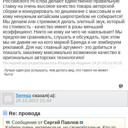
Российского Hi-Endа делают единственно правильную
ставку на очень высокое качество товара авторской
сборки и конкурировать по дешевизне с массовым и не
кому ненужным китайским ширпотребом не собирается!
Мы делаем или стремимся делать элитный звук, который
по стоимость - качество имеет в разы меньший
коэффициент. Никто ни кому ни чего не навязывает! Мы
предлогам сравнивать, слушать и обсуждать, при этом
мы не давим ни на кого маркой Бренда и не зомбируем
рекламой. Для нас главный аргумент- это добиться и
показать заказчику максимально возможное качество в
оригинальных авторских технологиях!
Последний раз редактировалось Владислав Андреев; 29.10.2013 в
00:18
.
Лучше один раз услышать, чем делать вид, что такого не может
быть!
Serega
сказал(-а):
28.10.2013
15:44
Re: провода
Сообщение от
Сергей Павлов
Кабели очень интересные, но своеобразные. Кто-то