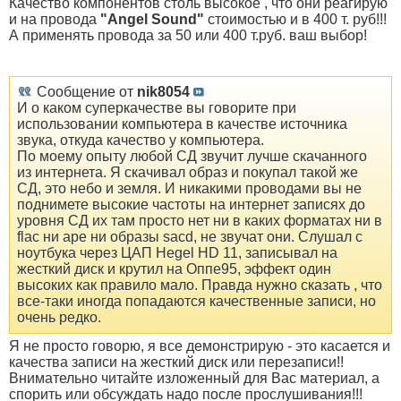
Качество компонентов столь высокое , что они реагирую
и на провода
"Angel Sound"
стоимостью и в 400 т. руб!!!
А применять провода за 50 или 400 т.руб. ваш выбор!
Сообщение от
nik8054
И о каком суперкачестве вы говорите при
использовании компьютера в качестве источника
звука, откуда качество у компьютера.
По моему опыту любой СД звучит лучше скачанного
из интернета. Я скачивал образ и покупал такой же
СД, это небо и земля. И никакими проводами вы не
поднимете высокие частоты на интернет записях до
уровня СД их там просто нет ни в каких форматах ни в
flac ни ape ни образы sacd, не звучат они. Слушал с
ноутбука через ЦАП Hegel HD 11, записывал на
жесткий диск и крутил на Оппе95, эффект один
высоких как правило мало. Правда нужно сказать , что
все-таки иногда попадаются качественные записи, но
очень редко.
Я не просто говорю, я все демонстрирую - это касается и
качества записи на жесткий диск или перезаписи!!
Внимательно читайте изложенный для Вас материал, а
спорить или обсуждать надо после прослушивания!!!