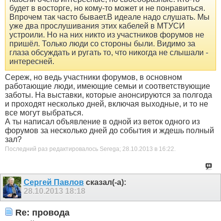
будет в восторге, но кому-то может и не понравиться.
Впрочем так часто бывает.В идеале надо слушать. Мы
уже два прослушивания этих кабелей в МТУСИ
устроили. Но на них никто из участников форумов не
пришёл. Только люди со стороны были. Видимо за
глаза обсуждать и ругать то, что никогда не слышали -
интересней.
Сереж, но ведь участники форумов, в основном
работающие люди, имеющие семьи и соответствующие
заботы. На выставки, которые анонсируются за полгода
и проходят несколько дней, включая выходные, и то не
все могут выбраться.
А ты написал объявление в одной из веток одного из
форумов за несколько дней до события и ждешь полный
зал?
Последний раз редактировалось Serega; 28.10.2013 в
16:22
.
Сергей Павлов
сказал(-а):
28.10.2013
18:18
Re: провода