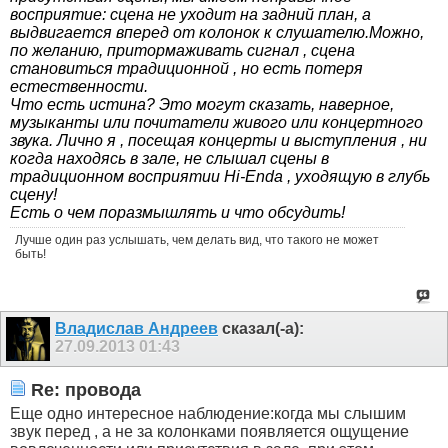
восприятие: сцена не уходит на задний план, а
выдвигается вперед от колонок к слушателю.Можно,
по желанию, притормаживать сигнал , сцена
становиться традиционной , но есть потеря
естественности.
Что есть истина? Это могут сказать, наверное,
музыканты или почитатели живого или концертного
звука. Лично я , посещая концерты и выступления , ни
когда находясь в зале, не слышал сцены в
традиционном восприятии Hi-Endа , уходящую в глубь
сцену!
Есть о чем поразмышлять и что обсудить!
Лучше один раз услышать, чем делать вид, что такого не может
быть!
Владислав Андреев
сказал(-а):
27.09.2013
01:43
Re: провода
Еще одно интересное наблюдение:когда мы слышим
звук перед , а не за колонками появляется ощущение