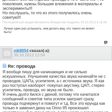
поколения, нужны большие вложения в материалы и
эксперименты!!!
Но послушать, то что из этого получилось очень
советую!!!
Последний раз редактировалось Владислав Андреев; 29.10.2013 в
18:16
.
Лучше один раз услышать, чем делать вид, что такого не может
быть!
nik8054
сказал(-а):
30.10.2013
13:54
Re: провода
Я вообще пишу для начинающих и не сильно
искушенных. Улучшение качества звука начинайте не с
проводов, ЦАПа, усилителя, а с источника звука. Я как
раз поступал наоборот -покупал акустику, ЦАП, стерео
усилитель, провода, но звука не было.
Я очень долго бился с дюной, потому что начитался
сообщений и советов типа усилок заиграет сразу,
провода подчеркнут и помогут и т.д. Все это ерунда как
только я заменил дюну на Оппо 95 произошел