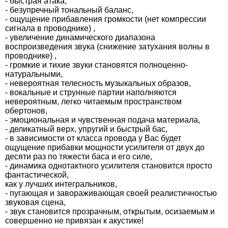
- быстрая атака,
- безупречный тональный баланс,
- ощущение прибавления громкости (нет компрессии
сигнала в проводнике) ,
- увеличение динамического диапазона
воспроизведения звука (снижение затухания волны в
проводнике) ,
- громкие и тихие звуки становятся полноценно-
натуральными,
- невероятная телесность музыкальных образов,
- вокальные и струнные партии наполняются
невероятным, легко читаемым пространством
обертонов,
- эмоциональная и чувственная подача материала,
- деликатный верх, упругий и быстрый бас,
- в зависимости от класса провода у Вас будет
ощущение прибавки мощности усилителя от двух до
десяти раз по тяжести баса и его силе,
- динамика однотактного усилителя становится просто
фантастической,
как у лучших интегральников,
- пугающая и завораживающая своей реалистичностью
звуковая сцена,
- звук становится прозрачным, открытым, осизаемым и
совершенно не привязан к акустике!