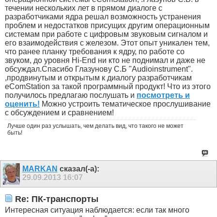
течении нескольких лет в прямом диалоге с
разработчиками ядра решал возможность устранения
проблем и недостатков присущих другим операционным
системам при работе с цифровым звуковым сигналом и
его взаимодействия с железом. Этот опыт уникален тем,
что ранее планку требования к ядру, по работе со
звуком, до уровня Hi-End ни кто не поднимал и даже не
обсуждал.Спасибо Глазунову С.Б
"Audioinstrument"
.
,продвинутым и открытым к диалогу разработчикам
eComStation за такой программный продукт!
Что из этого
получилось предлагаю послушать и
посмотреть и
оценить!
Можно устроить тематическое прослушивание
с обсуждением и сравнением!
Лучше один раз услышать, чем делать вид, что такого не может
быть!
MARKAN
сказал(-а):
29.09.2013
16:07
Re: ПК-транспорты
Интересная ситуация наблюдается: если так много