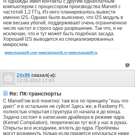
Я однажды имел контакты с другим однаплатным
компьютером с процессором производства Marvell с
частотой 1,2 ГГц. Из него планировалось вывести
именно I2S. Однако было выяснино, что I2S модуль в
нем весьма убогий, поддерживает очень ограниченное
число частот и строго одно разрешение. Так что, я не
исключаю, что и тут может быть подобная засада.
Хороший I2S выводится из специализированных
микросхем.
www.musatoff.com
www.lampovik.ru
www.musatoff.ru
24x96
сказал(-а):
22.05.2013
17:03
Re: ПК-транспорты
С Marvell'ом всё понятно: там все по принципу "ешь что
дают" и в остальное не суйся! Здесь же, в Rasberry Pi,
полностью открытая структура от начала и до конца.
Задача состоит в написание драйвера в режиме ядра
(Kernel Compilation), теоретически тут всё у нас в руках.
Открыты все исходники, вплоть до ядра. Проблемы
могут возникнуть только если придется опускаться ниже