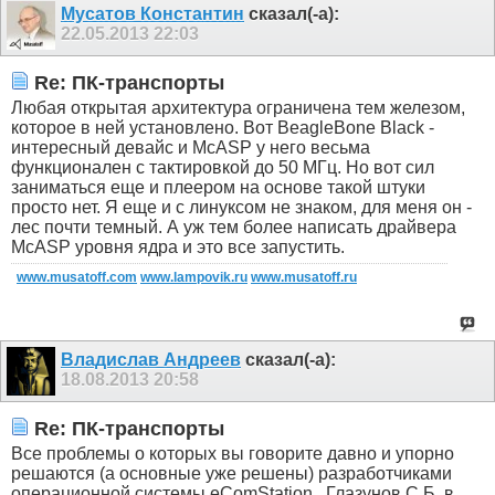
Мусатов Константин
сказал(-а):
22.05.2013
22:03
Re: ПК-транспорты
Любая открытая архитектура ограничена тем железом,
которое в ней установлено. Вот BeagleBone Black -
интересный девайс и McASP у него весьма
функционален с тактировкой до 50 МГц. Но вот сил
заниматься еще и плеером на основе такой штуки
просто нет. Я еще и с линуксом не знаком, для меня он -
лес почти темный. А уж тем более написать драйвера
McASP уровня ядра и это все запустить.
www.musatoff.com
www.lampovik.ru
www.musatoff.ru
Владислав Андреев
сказал(-а):
18.08.2013
20:58
Re: ПК-транспорты
Все проблемы о которых вы говорите давно и упорно
решаются (а основные уже решены) разработчиками
операционной системы
eComStation, .Глазунов С.Б. в