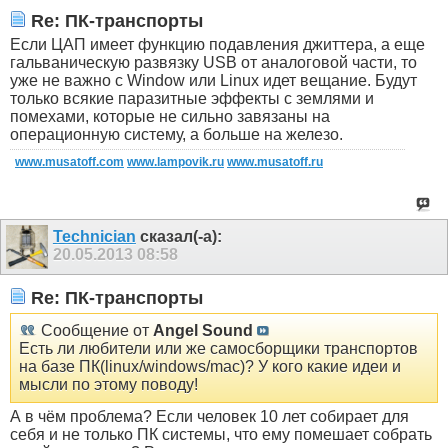
Re: ПК-транспорты
Если ЦАП имеет функцию подавления джиттера, а еще
гальваническую развязку USB от аналоговой части, то
уже не важно с Window или Linux идет вещание. Будут
только всякие паразитные эффекты с землями и
помехами, которые не сильно завязаны на
операционную систему, а больше на железо.
www.musatoff.com
www.lampovik.ru
www.musatoff.ru
Technician
сказал(-а):
20.05.2013
08:58
Re: ПК-транспорты
Сообщение от
Angel Sound
Есть ли любители или же самосборщики транспортов
на базе ПК(linux/windows/mac)? У кого какие идеи и
мысли по этому поводу!
А в чём проблема? Если человек 10 лет собирает для
себя и не только ПК системы, что ему помешает собрать