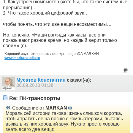
Как устроен компьютер (хотя бы, что такое системные
1.
прерывания)…
Что такое хороший цифровой звук…
2.
чтобы понять, что эти две вещи несовместимы…
Но, конечно, «Наши взгляды как часы: все они
показывают разное время, но каждый верит только
своим» (с).
Хороший звук - это просто легенда... LegenDA MARKAN.
www.markanaudio.ru
Мусатов Константин
сказал(-а):
30.09.2013
01:38
Re: ПК-транспорты
Сообщение от
MARKAN
Мораль сей истории такова: жизнь слишком коротка,
чтобы тратить ее на возню с компьютерами, пытаясь
выжать из них хороший звук. Нужно просто хорошо
знать всего две вещи: