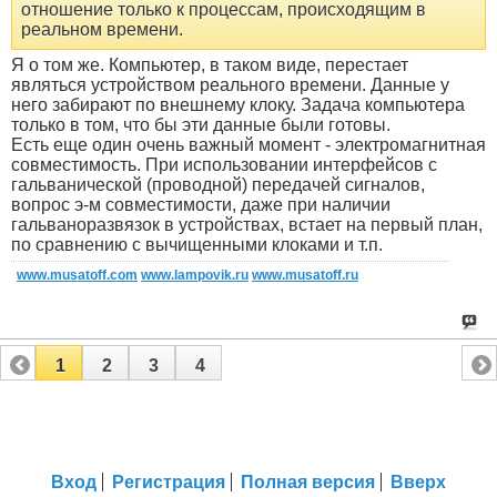
отношение только к процессам, происходящим в
реальном времени.
Я о том же. Компьютер, в таком виде, перестает
являться устройством реального времени. Данные у
него забирают по внешнему клоку. Задача компьютера
только в том, что бы эти данные были готовы.
Есть еще один очень важный момент - электромагнитная
совместимость. При использовании интерфейсов с
гальванической (проводной) передачей сигналов,
вопрос э-м совместимости, даже при наличии
гальваноразвязок в устройствах, встает на первый план,
по сравнению с вычищенными клоками и т.п.
www.musatoff.com
www.lampovik.ru
www.musatoff.ru
1
2
3
4
Вход
Регистрация
Полная версия
Вверх