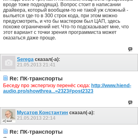
вроде тоже подходяща). Вопрос стоит в написании
драйвера, который вообщем-то не такой уж сложный -
выльется где-то в 300 строк кода, при этом можно
предусмотреть, и что бы мастером был ЦАП, здесь
похоже ограничений нет. Что-то подсказывает мне, что
этот вариант с точки зрения программиста может
оказаться даже проще.
Serega
сказал(-а):
21.05.2013
21:41
Re: ПК-транспорты
Беседу про экспертизу перенёс сюда:
http://www.hiend-
audio.pro/showthrea...=2323#post2323
Мусатов Константин
сказал(-а):
21.05.2013
22:14
Re: ПК-транспорты