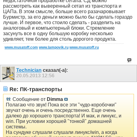
недостаточной проработке сетапа. СД можно
рассмотреть как выверенный сетап из транспорта и
ЦАПа. В этом смысле, больше всего разачаровывает
Бурмистр, за его деньги можно было бы сделать гораздо
лучше. И первое, что стоило сделать - разделить на
аналоговый и компьютерный блоки. Стремление
засунуть все в одну большую коробку несколько
удивляет, тем более для столь дорогого продукта.
www.musatoff.com
www.lampovik.ru
www.musatoff.ru
Technician
сказал(-а):
20.05.2013
12:56
Re: ПК-транспорты
Сообщение от
Dimma
Полагаю что звук! Пока все эти "чудо-коробочки"
звучат очень и очень посредственно. Еще очень
далеко до хорошего транспорта! И мак, и линукс, и
win. При условии хорошей "тонкой" домашней
системы.
На сундуке слушали слушали линукс/win, а когда