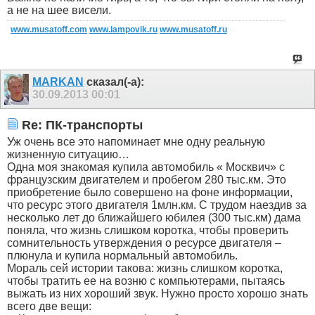
а не на шее висели.
www.musatoff.com
www.lampovik.ru
www.musatoff.ru
MARKAN
сказал(-а):
30.09.2013
00:01
Re: ПК-транспорты
Уж очень все это напоминает мне одну реальную
жизненную ситуацию…
Одна моя знакомая купила автомобиль « Москвич» с
французским двигателем и пробегом 280 тыс.км. Это
приобретение было совершено на фоне информации,
что ресурс этого двигателя 1млн.км. С трудом наездив за
несколько лет до ближайшего юбилея (300 тыс.км) дама
поняла, что жизнь слишком коротка, чтобы проверить
сомнительность утверждения о ресурсе двигателя –
плюнула и купила нормальный автомобиль.
Мораль сей истории такова: жизнь слишком коротка,
чтобы тратить ее на возню с компьютерами, пытаясь
выжать из них хороший звук. Нужно просто хорошо знать
всего две вещи: