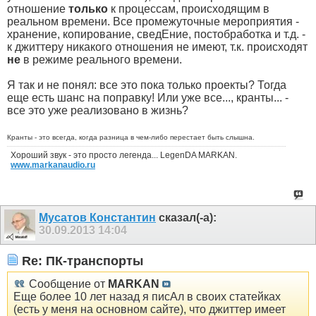
отношение
только
к процессам, происходящим в
реальном времени. Все промежуточные мероприятия -
хранение, копирование, сведЕние, постобработка и т.д. -
к джиттеру никакого отношения не имеют, т.к. происходят
не
в режиме реального времени.
Я так и не понял: все это пока только проекты? Тогда
еще есть шанс на поправку! Или уже все..., кранты... -
все это уже реализовано в жизнь?
Кранты - это всегда, когда разница в чем-либо перестает быть слышна.
Хороший звук - это просто легенда... LegenDA MARKAN.
www.markanaudio.ru
Мусатов Константин
сказал(-а):
30.09.2013
14:04
Re: ПК-транспорты
Сообщение от
MARKAN
Еще более 10 лет назад я писАл в своих статейках
(есть у меня на основном сайте), что джиттер имеет