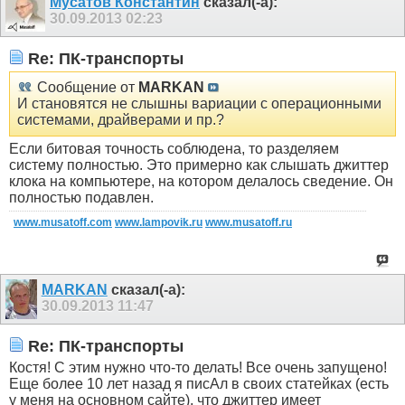
Мусатов Константин
сказал(-а):
30.09.2013
02:23
Re: ПК-транспорты
Сообщение от
MARKAN
И становятся не слышны вариации с операционными
системами, драйверами и пр.?
Если битовая точность соблюдена, то разделяем
систему полностью. Это примерно как слышать джиттер
клока на компьютере, на котором делалось сведение. Он
полностью подавлен.
www.musatoff.com
www.lampovik.ru
www.musatoff.ru
MARKAN
сказал(-а):
30.09.2013
11:47
Re: ПК-транспорты
Костя! С этим нужно что-то делать! Все очень запущено!
Еще более 10 лет назад я писАл в своих статейках (есть
у меня на основном сайте), что джиттер имеет