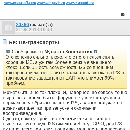
www.musatoff.com
www.lampovik.ru
www.musatoff.ru
24x96
сказал(-а):
21.05.2013
19:49
Re: ПК-транспорты
Сообщение от
Мусатов Константин
Это конечно сильно плохо, что с него нельзя снять
хороший I2S, а уж тем более в режиме внешнего
клока. Если бы есть возможность I2S со внешним
тактированием, то ставится гальваноразвязка на I2S и
тактирование заводится от ЦАП, что снимает 90%
проблем.
Может быть и не так плохо. Я, наверное, не совсем точно
выразился: вроде бы на форуме не у всех получается
нормальным образом вывести I2S, а у кого получается
возникают шелчки при запуске и окончании
воспроизведения.
Однако, само устройство теоретически позволяет
вывести звук в виде I2S (имеются 8 штук GPIO, для I2S
их надо всего три, как я понимаю, мощность процессора