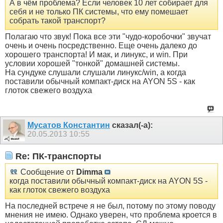
А в чём проблема? Если человек 10 лет собирает для
себя и не только ПК системы, что ему помешает
собрать такой транспорт?
Полагаю что звук! Пока все эти "чудо-коробочки" звучат
очень и очень посредственно. Еще очень далеко до
хорошего транспорта! И мак, и линукс, и win. При
условии хорошей "тонкой" домашней системы.
На сундуке слушали слушали линукс/win, а когда
поставили обычный компакт-диск на AYON 5S - как
глоток свежего воздуха
Мусатов Константин
сказал(-а):
20.05.2013
10:55
Re: ПК-транспорты
Сообщение от
Dimma
когда поставили обычный компакт-диск на AYON 5S -
как глоток свежего воздуха
На последней встрече я не был, потому по этому поводу
мнения не имею. Однако уверен, что проблема кроется в