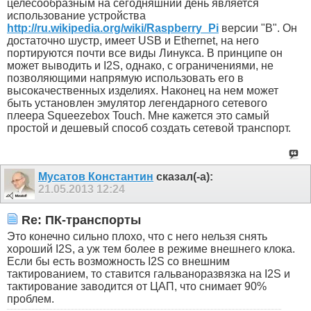
целесообразным на сегодняшний день является
использование устройства
http://ru.wikipedia.org/wiki/Raspberry_Pi
версии "B". Он
достаточно шустр, имеет USB и Ethernet, на него
портируются почти все виды Линукса. В принципе он
может выводить и I2S, однако, с ограничениями, не
позволяющими напрямую использовать его в
высокачественных изделиях. Наконец на нем может
быть установлен эмулятор легендарного сетевого
плеера Squeezebox Touch. Мне кажется это самый
простой и дешевый способ создать сетевой транспорт.
Мусатов Константин
сказал(-а):
21.05.2013
12:24
Re: ПК-транспорты
Это конечно сильно плохо, что с него нельзя снять
хороший I2S, а уж тем более в режиме внешнего клока.
Если бы есть возможность I2S со внешним
тактированием, то ставится гальваноразвязка на I2S и
тактирование заводится от ЦАП, что снимает 90%
проблем.