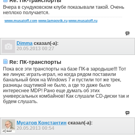
Re: ПК-транспорты
Вчера в сундуковском клубе показывали такой. Очень
неплохо получается.
www.musatoff.com
www.lampovik.ru
www.musatoff.ru
Dimma
сказал(-а):
20.05.2013
00:27
Re: ПК-транспорты
Пока все эти транспорты на базе ПК-в зародыше!!! Тот
же линукс играть-играл, но когда рядом поставили
банальный блок на Windows 7 и пустили тот же трек,
разницы ощутимой не было, а где то даже было
интереснее MDP! Рано еще думать об этих
универсальных комбайнов! Как слушали CD-диски так и
будем слушать.
Мусатов Константин
сказал(-а):
20.05.2013
00:54