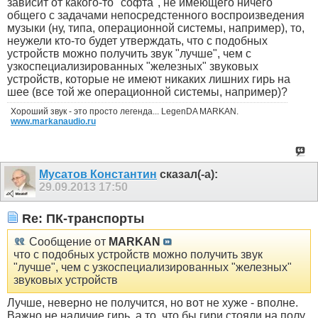
зависит от какого-то "софта", не имеющего ничего
общего с задачами непосредстенного воспроизведения
музыки (ну, типа, операционной системы, например), то,
неужели кто-то будет утверждать, что с подобных
устройств можно получить звук "лучше", чем с
узкоспециализированных "железных" звуковых
устройств, которые не имеют никаких лишних гирь на
шее (все той же операционной системы, например)?
Хороший звук - это просто легенда... LegenDA MARKAN.
www.markanaudio.ru
Мусатов Константин
сказал(-а):
29.09.2013
17:50
Re: ПК-транспорты
Сообщение от
MARKAN
что с подобных устройств можно получить звук
"лучше", чем с узкоспециализированных "железных"
звуковых устройств
Лучше, неверно не получится, но вот не хуже - вполне.
Важно не наличие гирь, а то, что бы гири стояли на полу,