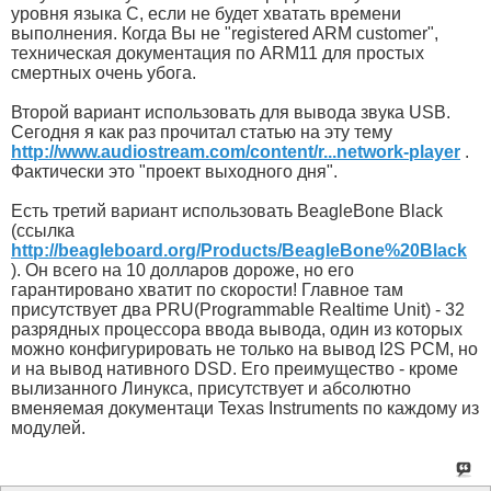
уровня языка С, если не будет хватать времени
выполнения. Когда Вы не "registered ARM customer",
техническая документация по ARM11 для простых
смертных очень убога.
Второй вариант использовать для вывода звука USB.
Сегодня я как раз прочитал статью на эту тему
http://www.audiostream.com/content/r...network-player
.
Фактически это "проект выходного дня".
Есть третий вариант использовать BeagleBone Black
(ссылка
http://beagleboard.org/Products/BeagleBone%20Black
). Он всего на 10 долларов дороже, но его
гарантировано хватит по скорости! Главное там
присутствует два PRU(Programmable Realtime Unit) - 32
разрядных процессора ввода вывода, один из которых
можно конфигурировать не только на вывод I2S PCM, но
и на вывод нативного DSD. Его преимущество - кроме
вылизанного Линукса, присутствует и абсолютно
вменяемая документаци Texas Instruments по каждому из
модулей.