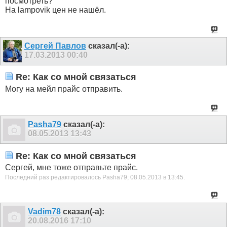
посмотреть?
На lampovik цен не нашёл.
Сергей Павлов
сказал(-а):
17.03.2013
00:40
Re: Как со мной связаться
Могу на мейл прайс отправить.
Pasha79
сказал(-а):
08.05.2013
13:43
Re: Как со мной связаться
Сергей, мне тоже отправьте прайс.
Последний раз редактировалось Pasha79; 08.05.2013 в
13:45
.
Vadim78
сказал(-а):
20.08.2016
17:10