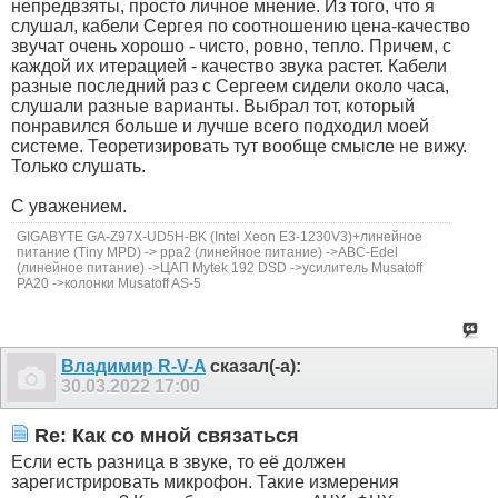
непредвзяты, просто личное мнение. Из того, что я
слушал, кабели Сергея по соотношению цена-качество
звучат очень хорошо - чисто, ровно, тепло. Причем, с
каждой их итерацией - качество звука растет. Кабели
разные последний раз с Сергеем сидели около часа,
слушали разные варианты. Выбрал тот, который
понравился больше и лучше всего подходил моей
системе. Теоретизировать тут вообще смысле не вижу.
Только слушать.
С уважением.
GIGABYTE GA-Z97X-UD5H-BK (Intel Xeon E3-1230V3)+линейное
питание (Tiny MPD) -> ppa2 (линейное питание) ->ABC-Edel
(линейное питание) ->ЦАП Mytek 192 DSD ->усилитель Musatoff
РА20 ->колонки Musatoff AS-5
Владимир R-V-A
сказал(-а):
30.03.2022
17:00
Re: Как со мной связаться
Если есть разница в звуке, то её должен
зарегистрировать микрофон. Такие измерения