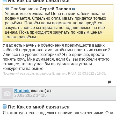
Re: Как со мной связаться
Сообщение от
Сергей Павлов
Уважаемые меломаны! Цена на мои кабели пока не
поднимается. Отдельно оплачивать придётся только
разъёмы. Подъём цены возможен, когда придётся
закупать новые материалы по поднявшимся на всё
ценам. Пока приходится закупать по новым ценам
только разъёмы.
У вас есть научные объяснения преимуществ ваших
кабелей перед аналогами, чтобы мы понять их смогли?
Или все на уровне эзотерики? Я не ерничаю, просто
понять хочу. Мне думается, если бы вы изобрели что-то
стоящее, то это у вас бы выкупили или украли
конкуренты на рынке.
Последний раз редактировалось Владимир R-V-A; 26.03.2022 в
19:05
.
Budimir
сказал(-а):
30.03.2022
14:25
Re: Как со мной связаться
Я как покупатель - поделюсь своими впечатлениями. Они