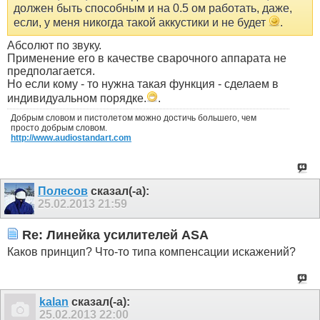
должен быть способным и на 0.5 ом работать, даже,
если, у меня никогда такой аккустики и не будет
.
Абсолют по звуку.
Применение его в качестве сварочного аппарата не
предполагается.
Но если кому - то нужна такая функция - сделаем в
индивидуальном порядке.
.
Добрым словом и пистолетом можно достичь большего, чем
просто добрым словом.
http://www.audiostandart.com
Полесов
сказал(-а):
25.02.2013
21:59
Re: Линейка усилителей ASA
Каков принцип? Что-то типа компенсации искажений?
kalan
сказал(-а):
25.02.2013
22:00