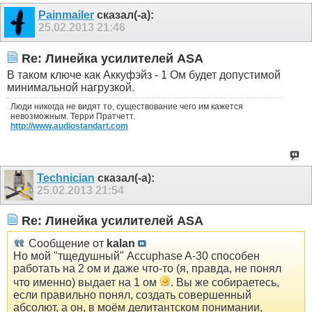
Painmailer
сказал(-а):
25.02.2013
21:46
Re: Линейка усилителей ASA
В таком ключе как Аккуфэйз - 1 Ом будет допустимой
минимальной нагрузкой.
Люди никогда не видят то, существование чего им кажется
невозможным. Терри Пратчетт.
http://www.audiostandart.com
Technician
сказал(-а):
25.02.2013
21:54
Re: Линейка усилителей ASA
Сообщение от
kalan
Но мой "тщедушный" Accuphase A-30 способен
работать на 2 ом и даже что-то (я, правда, не понял
что именно) выдает на 1 ом
. Вы же собираетесь,
если правильно понял, создать совершенный
абсолют, а он, в моём делитантском понимании,