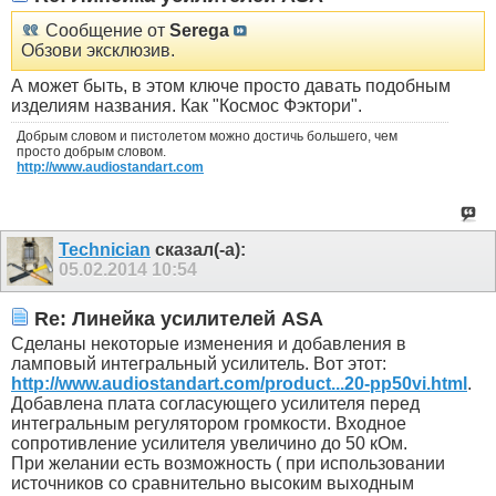
Сообщение от
Serega
Обзови эксклюзив.
А может быть, в этом ключе просто давать подобным
изделиям названия. Как "Космос Фэктори".
Добрым словом и пистолетом можно достичь большего, чем
просто добрым словом.
http://www.audiostandart.com
Technician
сказал(-а):
05.02.2014
10:54
Re: Линейка усилителей ASA
Сделаны некоторые изменения и добавления в
ламповый интегральный усилитель. Вот этот:
http://www.audiostandart.com/product...20-pp50vi.html
.
Добавлена плата согласующего усилителя перед
интегральным регулятором громкости. Входное
сопротивление усилителя увеличино до 50 кОм.
При желании есть возможность ( при использовании
источников со сравнительно высоким выходным