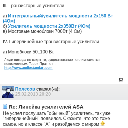
III. Транзисторные усилители
а)
Интегральный/усилитель мощности 2х150 Вт
(4Ом)
б)
Усилитель мощности 2х350Вт (4Ом)
в) Мостовые моноблоки 700Вт (4 Ом)
IV. Гиперлинейные транзисторные усилители
а) Моноблоки 50..100 Вт.
Люди никогда не видят то, существование чего им кажется
невозможным. Терри Пратчетт.
http://www.audiostandart.com
Полесов
сказал(-а):
25.02.2013
20:20
Re: Линейка усилителей ASA
Не успел послушать "обычный" усилитель, так уже
"гиперлинейный" появился. Скажите, что это тоже
самое, но в классе "А" и разойдемся с миром