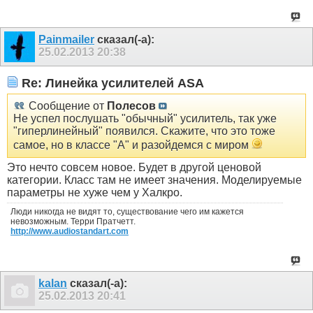
Painmailer
сказал(-а):
25.02.2013
20:38
Re: Линейка усилителей ASA
Сообщение от
Полесов
Не успел послушать "обычный" усилитель, так уже
"гиперлинейный" появился. Скажите, что это тоже
самое, но в классе "А" и разойдемся с миром
Это нечто совсем новое. Будет в другой ценовой
категории. Класс там не имеет значения. Моделируемые
параметры не хуже чем у Халкро.
Люди никогда не видят то, существование чего им кажется
невозможным. Терри Пратчетт.
http://www.audiostandart.com
kalan
сказал(-а):
25.02.2013
20:41