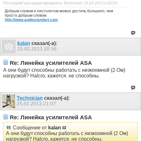
Последний раз редактировалось Technician; 25.02.2013 в
20:53
.
Добрым словом и пистолетом можно достичь большего, чем
просто добрым словом.
http://www.audiostandart.com
kalan
сказал(-а):
25.02.2013
20:56
Re: Линейка усилителей ASA
А они будут способны работать с низкоомной (2 Ом)
нагрузкой? Halcro, кажется. не способны.
Technician
сказал(-а):
25.02.2013
21:07
Re: Линейка усилителей ASA
Сообщение от
kalan
А они будут способны работать с низкоомной (2 Ом)
нагрузкой? Halcro, кажется. не способны.