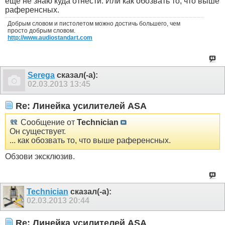
ещё не знаю куда отнести. Или как обозвать то, что выше
раференсных.
Добрым словом и пистолетом можно достичь большего, чем
просто добрым словом.
http://www.audiostandart.com
Serega
сказал(-а):
02.03.2013
13:45
Re: Линейка усилителей ASA
Сообщение от
Technician
Он существует.
... как обозвать то, что выше раференсных.
Обзови эксклюзив.
Technician
сказал(-а):
02.03.2013
20:44
Re: Линейка усилителей ASA