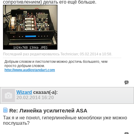
сопротивлением) делать его ещё больше.
Последний раз редактировалось Technician; 05.02.2014 в
10:58
.
Добрым словом и пистолетом можно достичь большего, чем
просто добрым словом.
http://www.audiostandart.com
Wizard
сказал(-а):
20.02.2014
16:20
Re: Линейка усилителей ASA
Так я и не понял, гиперлинейные моноблоки уже можно
послушать?