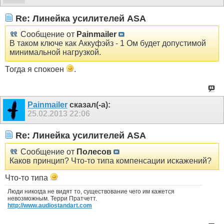
Re: Линейка усилителей ASA
Сообщение от
Painmailer
В таком ключе как Аккуфэйз - 1 Ом будет допустимой
минимальной нагрузкой.
Тогда я спокоен
.
Painmailer
сказал(-а):
25.02.2013
22:06
Re: Линейка усилителей ASA
Сообщение от
Полесов
Каков принцип? Что-то типа компенсации искажений?
Что-то типа
Люди никогда не видят то, существование чего им кажется
невозможным. Терри Пратчетт.
http://www.audiostandart.com