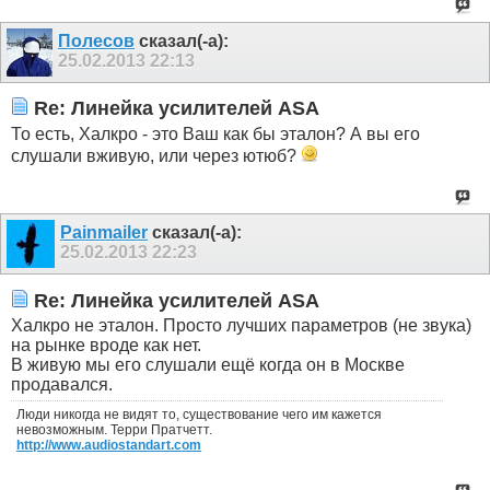
Полесов
сказал(-а):
25.02.2013
22:13
Re: Линейка усилителей ASA
То есть, Халкро - это Ваш как бы эталон? А вы его
слушали вживую, или через ютюб?
Painmailer
сказал(-а):
25.02.2013
22:23
Re: Линейка усилителей ASA
Халкро не эталон. Просто лучших параметров (не звука)
на рынке вроде как нет.
В живую мы его слушали ещё когда он в Москве
продавался.
Люди никогда не видят то, существование чего им кажется
невозможным. Терри Пратчетт.
http://www.audiostandart.com