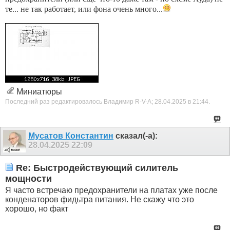
те... не так работает, или фона очень много...
Миниатюры
Последний раз редактировалось Владимир R-V-A; 28.04.2025 в
21:44
.
Мусатов Константин
сказал(-а):
28.04.2025
22:09
Re: Быстродействующий силитель
мощности
Я часто встречаю предохранители на платах уже после
конденаторов фидьтра питания. Не скажу что это
хорошо, но факт