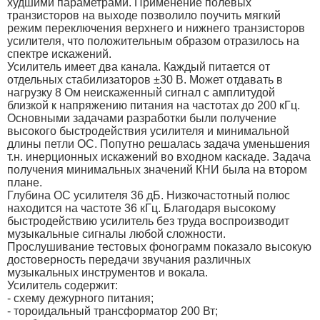
худшими параметрами. Применение полевых
транзисторов на выходе позволило поучить мягкий
режим переключения верхнего и нижнего транзисторов
усилителя, что положительным образом отразилось на
спектре искажений.
Усилитель имеет два канала. Каждый питается от
отдельных стабилизаторов ±30 В. Может отдавать в
нагрузку 8 Ом неискаженный сигнал с амплитудой
близкой к напряжению питания на частотах до 200 кГц.
Основными задачами разработки были получение
высокого быстродействия усилителя и минимальной
длины петли ОС. Попутно решалась задача уменьшения
т.н. инерционных искажений во входном каскаде. Задача
получения минимальных значений КНИ была на втором
плане.
Глубина ОС усилителя 36 дБ. Низкочастотный полюс
находится на частоте 36 кГц. Благодаря высокому
быстродействию усилитель без труда воспроизводит
музыкальные сигналы любой сложности.
Прослушивание тестовых фонограмм показало высокую
достоверность передачи звучания различных
музыкальных инструментов и вокала.
Усилитель содержит:
- схему дежурного питания;
- тороидальный трансформатор 200 Вт;