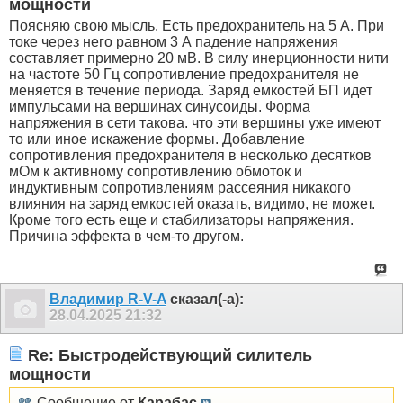
мощности
Поясняю свою мысль. Есть предохранитель на 5 А. При
токе через него равном 3 А падение напряжения
составляет примерно 20 мВ. В силу инерционности нити
на частоте 50 Гц сопротивление предохранителя не
меняется в течение периода. Заряд емкостей БП идет
импульсами на вершинах синусоиды. Форма
напряжения в сети такова. что эти вершины уже имеют
то или иное искажение формы. Добавление
сопротивления предохранителя в несколько десятков
мОм к активному сопротивлению обмоток и
индуктивным сопротивлениям рассеяния никакого
влияния на заряд емкостей оказать, видимо, не может.
Кроме того есть еще и стабилизаторы напряжения.
Причина эффекта в чем-то другом.
Владимир R-V-A
сказал(-а):
28.04.2025
21:32
Re: Быстродействующий силитель
мощности
Сообщение от
Карабас