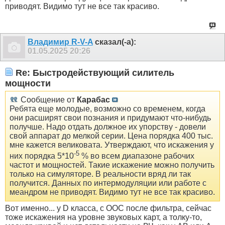
приводят. Видимо тут не все так красиво.
Владимир R-V-A
сказал(-а):
01.05.2025
20:26
Re: Быстродействующий силитель
мощности
Сообщение от
Карабас
Ребята еще молодые, возможно со временем, когда
они расширят свои познания и придумают что-нибудь
получше. Надо отдать должное их упорству - довели
свой аппарат до мелкой серии. Цена порядка 400 тыс.
мне кажется великовата. Утверждают, что искажения у
-5
них порядка 5*10
% во всем диапазоне рабочих
частот и мощностей. Такие искажение можно получить
только на симуляторе. В реальности вряд ли так
получится. Данных по интермодуляции или работе с
меандром не приводят. Видимо тут не все так красиво.
Вот именно... у D класса, с ООС после фильтра, сейчас
тоже искажения на уровне звуковых карт, а толку-то,