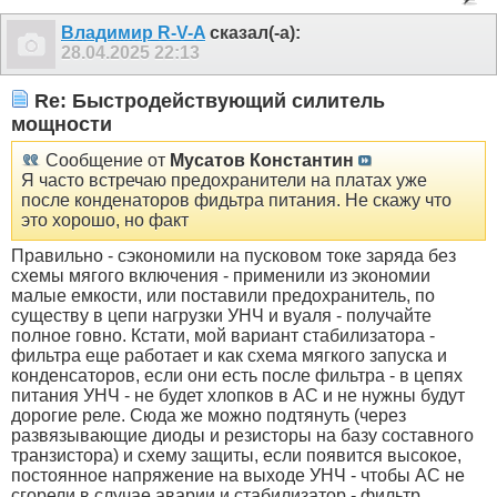
Владимир R-V-A
сказал(-а):
28.04.2025
22:13
Re: Быстродействующий силитель
мощности
Сообщение от
Мусатов Константин
Я часто встречаю предохранители на платах уже
после конденаторов фидьтра питания. Не скажу что
это хорошо, но факт
Правильно - сэкономили на пусковом токе заряда без
схемы мягого включения - применили из экономии
малые емкости, или поставили предохранитель, по
существу в цепи нагрузки УНЧ и вуаля - получайте
полное говно. Кстати, мой вариант стабилизатора -
фильтра еще работает и как схема мягкого запуска и
конденсаторов, если они есть после фильтра - в цепях
питания УНЧ - не будет хлопков в АС и не нужны будут
дорогие реле. Сюда же можно подтянуть (через
развязывающие диоды и резисторы на базу составного
транзистора) и схему защиты, если появится высокое,
постоянное напряжение на выходе УНЧ - чтобы АС не
сгорели в случае аварии и стабилизатор - фильтр