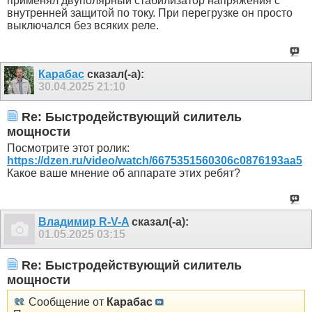
применял двуполярный стабилизатор напряжения с
внутренней защитой по току. При перегрузке он просто
выключался без всяких реле.
Карабас
сказал(-а):
30.04.2025
21:10
Re: Быстродействующий силитель
мощности
Посмотрите этот ролик:
https://dzen.ru/video/watch/6675351560306c0876193aa5
Какое ваше мнение об аппарате этих ребят?
Владимир R-V-A
сказал(-а):
01.05.2025
03:15
Re: Быстродействующий силитель
мощности
Сообщение от
Карабас