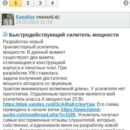
1
2
3
4
Карабас
сказал(-а):
24.03.2025
21:34
Быстродействующий силитель мощности
Разработан новый
транзисторный усилитель
мощности. В данный момент
существуют два макета,
отличающиеся конструкцией
корпуса и печатных плат. При
разработке УМ ставилась
задача получения достаточно
мощного аппарата со звуковым
трактом минимально возможной длины. У усилителя нет
прототипов. Отдаленным прототипом является мой
усилитель класса А мощностью 25 Вт.
https://disk.yandex.ru/d/3cAjRaKcrkwYaw
. Его схема
приведена в начале ветки
https://www.hiend-
audio.ru/showthread.php?t=1185
. Усилитель получил
самые восторженные отзывы слушателей, которые,
собственно, и вдохновили меня на разработку новой