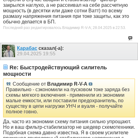
закрылся наглухо, а не рассеивал на себе рассчетную
мощность (в десятки или даже сотни Ватт) по всему
размаху напряжения питания при токе защиты, как это
обычно делается в БП.
Последний раз редактировалось Владимир R-V-A; 28.04.2025 в
22:53
.
Карабас
сказал(-а):
29.04.2025
19:55
Re: Быстродействующий силитель
мощности
Сообщение от
Владимир R-V-A
Правильно - сэкономили на пусковом токе заряда без
схемы мягкого включения - применили из экономии
малые емкости, или поставили предохранитель, по
существу в цепи нагрузки УНЧ и вуаля - получайте
полное говно.
Да, часто из экономии схему питания сильно упрощают.
Но и ваш фильтр-стабилизатор не шедевр схемотехники.
Подобная схема давно известна. Я в своем усилителе