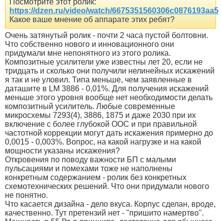
Посмотрите этот ролик:
https://dzen.ru/video/watch/6675351560306c0876193aa5
Какое ваше мнение об аппарате этих ребят?
Очень затянутый ролик - почти 2 часа пустой болтовни.
Что собственно нового и инновационного они
придумали мне непонятного из этого ролика.
Композитные усилители уже известны лет 20, если не
тридцать и сколько они получили нелинейных искажений
я так и не уловил. Типа меньше, чем заявленные в
даташите в LM 3886 - 0,01%. Для получения искажений
меньше этого уровня вообще нет необходимости делать
композитный усилитель. Любые современные
микросхемы 7293(4), 3886, 1875 и даже 2030 при их
включение с более глубокой ООС и при правильной
частотной коррекции могут дать искажения примерно до
0,0015 - 0,003%. Вопрос, на какой нагрузке и на какой
мощности указаны искажения?
Откровения по поводу важности БП с малыми
пульсациями и помехами тоже не наполнены
конкретным содержанием - ролик без конкретных
схемотехнических решений. Что они придумали нового
не понятно.
Что касается дизайна - дело вкуса. Корпус сделан, вроде,
качественно. Тут претензий нет - "пришито намертво".