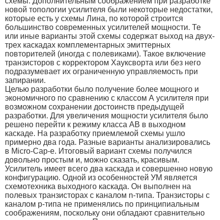
схемы. Дополнительным соображением при разработке
новой топологии усилителя были некоторые недостатки,
которые есть у схемы Лина, по которой строится
большинство современных усилителей мощности. Те
или иные варианты этой схемы содержат выход на двух-
трех каскадах комплементарных эмиттерных
повторителей (иногда с полевиками). Такое включение
транзисторов с корректором Хауксворта или без него
подразумевает их ограниченную управляемость при
запирании.
Целью разработки было получение более мощного и
экономичного по сравнению с классом А усилителя при
возможном сохранении достоинств предыдущей
разработки. Для увеличения мощности усилителя было
решено перейти к режиму класса АВ в выходном
каскаде. На разработку приемлемой схемы ушло
примерно два года. Разные варианты анализировались
в Micro-Cap-е. Итоговый вариант схемы получился
довольно простым и, можно сказать, красивым.
Усилитель имеет всего два каскада и совершенно новую
конфигурацию. Одной из особенностей УМ является
схемотехника выходного каскада. Он выполнен на
полевых транзисторах с каналом n-типа. Транзисторы с
каналом p-типа не применялись по принципиальным
соображениям, поскольку они обладают сравнительно