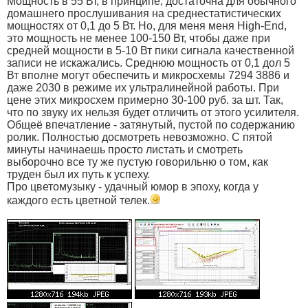
Мощность в 55 Вт, в принципе, достаточна для обычного
домашнего прослушивания на среднестатистических
мощностях от 0,1 до 5 Вт. Но, для меня меня High-End,
это мощность не менее 100-150 Вт, чтобы даже при
средней мощности в 5-10 Вт пики сигнала качественной
записи не искажались. Среднюю мощность от 0,1 дол 5
Вт вполне могут обеспечить и микросхемы 7294 3886 и
даже 2030 в режиме их ультралинейной работы. При
цене этих микросхем примерно 30-100 руб. за шт. Так,
что по звуку их нельзя будет отличить от этого усилителя.
Общеё впечатление - затянутый, пустой по содержанию
ролик. Полностью досмотреть невозможно. С пятой
минуты начинаешь просто листать и смотреть
выборочно все ту же пустую говорильню о том, как
труден был их путь к успеху.
Про цветомузыку - удачный юмор в эпоху, когда у
каждого есть цветной телек.