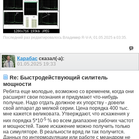
Последний раз редактировалось Владимир R-V-A; 01.05.2025 в
03:35
.
Карабас
сказал(-а):
01.05.2025
19:33
Re: Быстродействующий силитель
мощности
Ребята еще молодые, возможно со временем, когда они
расширят свои познания и придумают что-нибудь
получше. Надо отдать должное их упорству - довели
свой аппарат до мелкой серии. Цена порядка 400 тыс.
мне кажется великовата. Утверждают, что искажения у
-5
них порядка 5*10
% во всем диапазоне рабочих частот
и мощностей. Такие искажение можно получить только
на симуляторе. В реальности вряд ли так получится.
Данных по интермодуляции или работе с меандром не