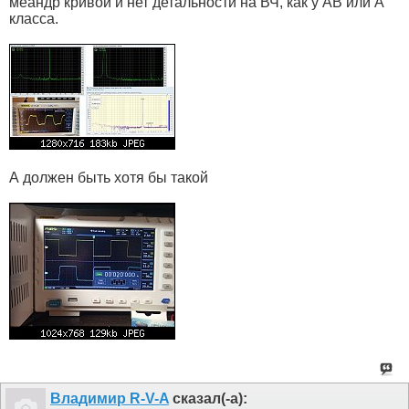
меандр кривой и нет детальности на ВЧ, как у АВ или А
класса.
А должен быть хотя бы такой
Владимир R-V-A
сказал(-а):