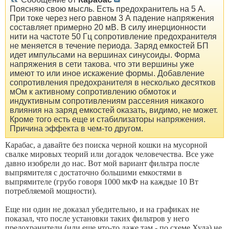
Поясняю свою мысль. Есть предохранитель на 5 А.
При токе через него равном 3 А падение напряжения
составляет примерно 20 мВ. В силу инерционности
нити на частоте 50 Гц сопротивление предохранителя
не меняется в течение периода. Заряд емкостей БП
идет импульсами на вершинах синусоиды. Форма
напряжения в сети такова. что эти вершины уже
имеют то или иное искажение формы. Добавление
сопротивления предохранителя в несколько десятков
мОм к активному сопротивлению обмоток и
индуктивным сопротивлениям рассеяния никакого
влияния на заряд емкостей оказать, видимо, не может.
Кроме того есть еще и стабилизаторы напряжения.
Причина эффекта в чем-то другом.
Карабас, а давайте без поиска черной кошки на мусорной
свалке мировых теорий или догадок человечества. Все уже
давно изобрели до нас. Вот мой вариант фильтра после
выпрямителя с достаточно большими емкостями в
выпрямителе (грубо говоря 1000 мкФ на каждые 10 Вт
потребляемой мощности).
Еще ни один не доказал убедительно, и на графиках не
показал, что после установки таких фильтров у него
предохранители (или еще что-то даже там - по схеме Худа) не