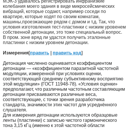
МЭК-3 удавалось регистрировать инфранизкие
колебания моего здания в виде микросейсмических
вибраций, которые содают, например соседи по
квартире, которые ходят по своим комнатам,
машины,проезжающие рядом с домом и т.д. Так, что
условия изготовления тест-пластинки с низким уровенем
собственной детонации, это тоже специальный вопрос.
В пром. зоне вряд ли удастся получить эталонные
пластинки с низким уровнем детонации.
Измерения
[
править
|
править код
]
Детонация численно оценивается коэффициентом
детонации — «коэффициентом паразитной частотной
модуляции, измеренной при условиях оценки,
соответствующей среднему субъективному восприятию
этой модуляции» (ГОСТ 11948-78). «Условия оценки»
предполагают, что различным частотным составляющим
детонации присваиваются различные веса,
соответствующие, с точки зрения разработчика
стандарта, значимости этих частот для усреднённого
слушателя.
Для измерения детонации используются образцовые
ленты (пластинки) с записью чистого гармонического
тона 3,15 кГц (именно к этой частотной области