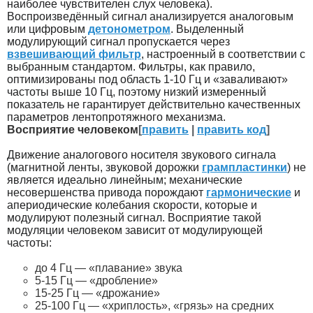
наиболее чувствителен слух человека).
Воспроизведённый сигнал анализируется аналоговым
или цифровым
детонометром
. Выделенный
модулирующий сигнал пропускается через
взвешивающий фильтр
, настроенный в соответствии с
выбранным стандартом. Фильтры, как правило,
оптимизированы под область 1-10 Гц и «заваливают»
частоты выше 10 Гц, поэтому низкий измеренный
показатель не гарантирует действительно качественных
параметров лентопротяжного механизма.
Восприятие человеком
[
править
|
править код
]
Движение аналогового носителя звукового сигнала
(магнитной ленты, звуковой дорожки
грампластинки
) не
является идеально линейным; механические
несовершенства привода порождают
гармонические
и
апериодические колебания скорости, которые и
модулируют полезный сигнал. Восприятие такой
модуляции человеком зависит от модулирующей
частоты:
до 4 Гц — «плавание» звука
5-15 Гц — «дробление»
15-25 Гц — «дрожание»
25-100 Гц — «хриплость», «грязь» на средних