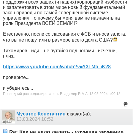
поддержки всех ваших (и наших) корпораций изобрести
и запатентовать в этом мире новый фундаментальный
закон природы по самой совершенной системе
управления, то почему бы меня вам не назначить на
роль Президента ВСЕЙ ЗЕМЛИ!?
Етественно, после согласования с ФСБ и вноса залога,
что вы не пошутили в размере всего долга США?
Тихомиров - иди ...не путайся под ногами - исчезни,
плиз...
https://www.youtube.com/watch?v=Y3TMti_iK28
проверьте...
и убедитесь...
Последний раз редактировалось Владимир R-V-A; 13.03.2024 в
00:18
.
Мусатов Константин
сказал(-а):
13.03.2024
10:52
Re: Как не надо делать - улучшая звучание