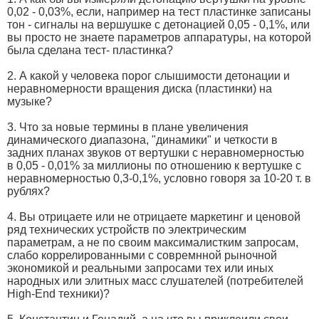
0,02 - 0,03%, если, например на тест пластинке записаны
тон - сигналы на вершушке с детонацией 0,05 - 0,1%, или
вы просто не знаете параметров аппаратуры, на которой
была сделана тест- пластинка?
2. А какой у человека порог слышимости детонации и
неравномерности вращения диска (пластинки) на
музыке?
3. Что за новые термины в плане увеличения
динамического диапазона, "динамики" и четкости в
задних планах звуков от вертушки с неравномерностью
в 0,05 - 0,01% за миллионы по отношению к вертушке с
неравномерностью 0,3-0,1%, условно говоря за 10-20 т. в
рублях?
4. Вы отрицаете или не отрицаете маркетинг и ценовой
ряд технических устройств по электрическим
параметрам, а не по своим максималистким запросам,
слабо коррелированными с совремнной рыночной
экономикой и реальными запросами тех или иных
народных или элитных масс слушателей (потребителей
High-End техники)?