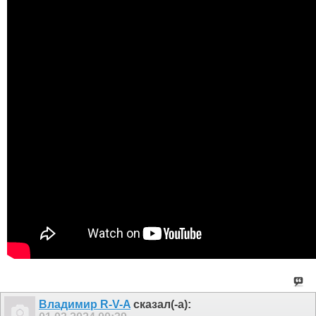
Владимир R-V-A
сказал(-а):