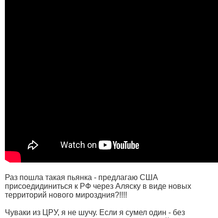
Раз пошла такая пьянка - предлагаю США
присоедидиниться к РФ через Аляску в виде новых
территорий нового мироздния?!!!!
Чуваки из ЦРУ, я не шучу. Если я сумел один - без