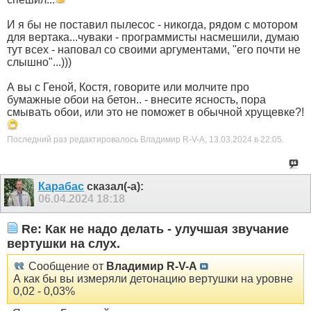
И я бы не поставил пылесос - никогда, рядом с мотором
для вертака...чуваки - программисты насмешили, думаю
тут всех - наповал со своими аргументами, "его почти не
слышно"...)))
А вы с Геной, Костя, говорите или молчите про
бумажные обои на бетон.. - внесите ясность, пора
смывать обои, или это не поможет в обычной хрущевке?!
Последний раз редактировалось Владимир R-V-A; 13.03.2024 в
22:05
.
Карабас
сказал(-а):
06.04.2024
18:18
Re: Как не надо делать - улучшая звучание
вертушки на слух.
Сообщение от
Владимир R-V-A
А как бы вы измеряли детонацию вертушки на уровне
0,02 - 0,03%