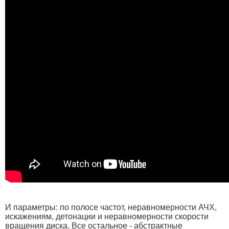
И параметры: по полосе частот, неравномерности АЧХ,
искажениям, детонации и неравномерности скорости
вращения диска. Все остальное - абстрактные