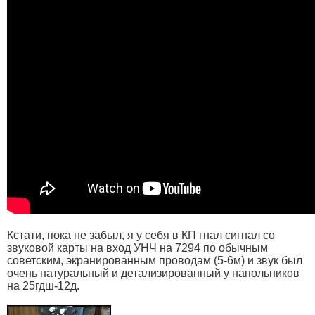
Кстати, пока не забыл, я у себя в КП гнал сигнал со
звуковой карты на вход УНЧ на 7294 по обычным
советским, экранированным проводам (5-6м) и звук был
очень натуральный и детализированный у напольников
на 25гдш-12д.