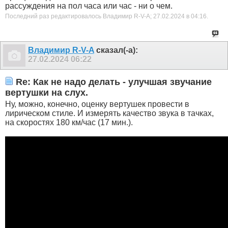
рассуждения на пол часа или час - ни о чем.
Последний раз редактировалось Владимир R-V-A; 27.02.2024 в
04:16
.
Владимир R-V-A
сказал(-а):
27.02.2024
06:22
Re: Как не надо делать - улучшая звучание
вертушки на слух.
Ну, можно, конечно, оценку вертушек провести в
лирическом стиле. И измерять качество звука в тачках,
на скоростях 180 км/час (17 мин.).