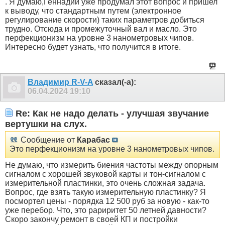
. Я думаю,Геннадий уже продумал этот вопрос и пришел
к выводу, что стандартным путем (электронное
регулирование скорости) таких параметров добиться
трудно. Отсюда и промежуточный вал и масло. Это
перфекционизм на уровне 3 нанометровых чипов.
Интересно будет узнать, что получится в итоге.
Владимир R-V-A
сказал(-а):
06.04.2024
19:10
Re: Как не надо делать - улучшая звучание
вертушки на слух.
Сообщение от
Карабас
Это перфекционизм на уровне 3 нанометровых чипов.
Не думаю, что измерить биения частоты между опорным
сигналом с хорошей звуковой карты и тон-сигналом с
измерительной пластинки, это очень сложная задача.
Вопрос, где взять такую измерительную пластинку? Я
посмортел цены - порядка 12 500 руб за новую - как-то
уже перебор. Что, это рариритет 50 летней давности?
Скоро закончу ремонт в своей КП и постройки