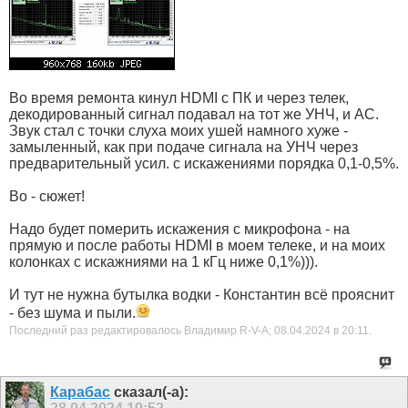
Во время ремонта кинул HDMI с ПК и через телек,
декодированный сигнал подавал на тот же УНЧ, и АС.
Звук стал с точки слуха моих ушей намного хуже -
замыленный, как при подаче сигнала на УНЧ через
предварительный усил. с искажениями порядка 0,1-0,5%.
Во - сюжет!
Надо будет померить искажения с микрофона - на
прямую и после работы HDMI в моем телеке, и на моих
колонках с искажниями на 1 кГц ниже 0,1%))).
И тут не нужна бутылка водки - Константин всё прояснит
- без шума и пыли.
Последний раз редактировалось Владимир R-V-A; 08.04.2024 в
20:11
.
Карабас
сказал(-а):