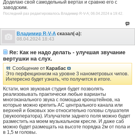
Доделаю свой самодельный вертах и сравню его с
заводским.
Последний раз редактировалось Владимир R-V-A; 06.04.2024 в
19:42
.
Владимир R-V-A
сказал(-а):
08.04.2024
18:43
Re: Как не надо делать - улучшая звучание
вертушки на слух.
Сообщение от
Карабас
Это перфекционизм на уровне 3 нанометровых чипов.
Интересно будет узнать, что получится в итоге.
Кстати, моя звуковая студия будет позволять
реализовывать практически любые варианты
многоканального звука с помощью кронштейнов, на
которые можно крепить АС центрального канала или
верхней и боковых зон относительно головы слушателя
(звукооператора). Излучатели заднего поля можно будет
разместить на моем музыкальном кресле. И даже саб
можно будет размещать на высоте порядка 2м от пола и
в 1,5 м головы.