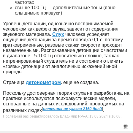
частотах
свыше 100 Гц — дополнительные тоны (явно
слышимые призвуки)
Уровень детонации, однозначно воспринимаемой
человеком как дефект звука, зависит от содержания
звукового материала.
Слух
человека усредняет
ощущение детонации за время порядка 0,1 с, поэтому
кратковременные, разовые скачки скорости проходят
незамеченными. Распознавание детонации с частотами
в диапазоне 15-100 Гц относительно сложно, так как
нетренированный слушатель не в состоянии отличить
«грязь» детонации от аналогичных искажений иной
природы.
Страница
детонометром
.
еще не создана.
Поскольку достоверная теория слуха не разработана, на
практике используются психоакустические модели,
основанные на данных исследований, проводимых на
[
источник не указан 2160 дней
]
различных людях
.
Последний раз редактировалось Владимир R-V-A; 13.03.2024 в
16:08
.