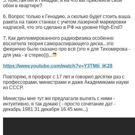
5. Константин и Генадий, а на что вы приклеили свои
обои в квартире?
6. Вопрос только к Генадию, а сколько будет стоить ваша
ракета на таких станках с учетом лазерной маркировки
надписей, что это сделано в РФ на уровне High-End?
7. Как дипломированного радиофизика особенно
восхитила теория самораспирающего диска...это
феерично было сказано про всё (это я для Тихомирова -
для ума - в стерео)))...
https://www.youtube.com/watch?v=Y3TMti_iK28
Повторяю, я профорг с 17 лет и говорил десятки раз с
профессорами, министрами и даже Академиками науки
из СССР.
Министры мне тут же предлагали выпить с ними -
интуитивно, я так думаю ( - просто сочетание дат -
декабрь 1981 31 декабря 16.45 мин...)