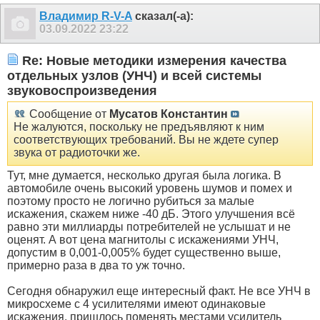
Владимир R-V-A
сказал(-а):
03.09.2022
23:22
Re: Новые методики измерения качества
отдельных узлов (УНЧ) и всей системы
звуковоспроизведения
Сообщение от
Мусатов Константин
Не жалуются, поскольку не предъявляют к ним
соответствующих требований. Вы не ждете супер
звука от радиоточки же.
Тут, мне думается, несколько другая была логика. В
автомобиле очень высокий уровень шумов и помех и
поэтому просто не логично рубиться за малые
искажения, скажем ниже -40 дБ. Этого улучшения всё
равно эти миллиарды потребителей не услышат и не
оценят. А вот цена магнитолы с искажениями УНЧ,
допустим в 0,001-0,005% будет существенно выше,
примерно раза в два то уж точно.
Сегодня обнаружил еще интересный факт. Не все УНЧ в
микросхеме с 4 усилителями имеют одинаковые
искажения. пришлось поменять местами усилитель