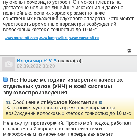
ну очень неочевидно устроен. Он может плевать на
достаточно большие линейные искажения и даже на
нелинейные, если их характер заметно ниже
собственных искажений слухового аппарата. Зато может
чувствовать временные параметры возбуждений
волосковых клеток с точностью до 10 мкс
www.musatoff.com
www.lampovik.ru
www.musatoff.ru
Владимир R-V-A
сказал(-а):
02.09.2022
03:20
Re: Новые методики измерения качества
отдельных узлов (УНЧ) и всей системы
звуковоспроизведения
Сообщение от
Мусатов Константин
Зато может чувствовать временные параметры
возбуждений волосковых клеток с точностью до 10 мкс
Не вижу тут противоречий. Просто мой подход работает
с запасом на 2 порядка по электрическим и
микрофонным измерениям, перекрывая все эти