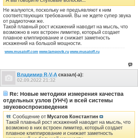
А вы говорите слуховые волоски...
Не жалуются, поскольку не предъявляют к ним
соответствующих требований. Вы не ждете супер звука
от радиоточки же.
Такой плавный рост искажений наводит на мысль, что
возможно в них встроен лимитер, который создает
плавное клиппирование и снижает заметность
искажений на большой мощности.
www.musatoff.com
www.lampovik.ru
www.musatoff.ru
Владимир R-V-A
сказал(-а):
02.09.2022
21:32
Re: Новые методики измерения качества
отдельных узлов (УНЧ) и всей системы
звуковоспроизведения
Сообщение от
Мусатов Константин
Такой плавный рост искажений наводит на мысль, что
возможно в них встроен лимитер, который создает
плавное клиппирование и снижает заметность