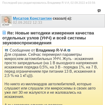
Последний раз редактировалось Владимир R-V-A; 02.09.2022 в
03:59
.
Мусатов Константин
сказал(-а):
02.09.2022
12:33
Re: Новые методики измерения качества
отдельных узлов (УНЧ) и всей системы
звуковоспроизведения
Сообщение от
Владимир R-V-A
Для справки. Сейчас перемерил параметры
микросхем автомобильных УНЧ. Жуть - искажения
просто запредельные (на 1 В выходного напряжения
искажения порядка 0,5%, на 3 В - порядка 1%, на 7 В,
перед ограничением при питании 13 В, искажения в
2,5 % на 1 кГц))).
Но никто из миллиардов автолюбителей, которые
слушают или слушали эти микросхемы в своих авто
уже лет 30 не жалуются и не жаловались на
искажения.