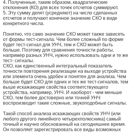
4. Полученные, таким образом, квадратические
отклонения (КО) для всех точек отсчетов суммируют.
5. Эту сумму делят (усредняют) на число сделанных
отсчетов и получают конечное значение СКО в виде
конкретного числа.
Понятно, что само значение СКО может также зависеть
от формы тест-сигнала. Чем более сложный по форме
будет тест-сигнал для УНЧ, тем и СКО может быть
больше. Поэтому для сравнения точности работы,
например разных УНЧ, нужно использовать одни и те же
тест- сигналы.
СКО, как единственный интегральный показатель
точности повторения реализации на выходе устройства
или элемента очень удобен и понятен для анализа. Чем
больше будет СКО для одних и тех же тест-сигналов, тем
выше искажающие свойства соответствующего
устройства, например, УНЧ. И наоборот - чем меньше
СКО, тем более достоверно или точней УНЧ
воспроизводит такие сложные, звукоподобные сигналы.
Такой способ анализа искажающих свойств УНЧ (или
любого другого линейного четырехполюсника) самый
точный и научно обоснованный на сегодняшнее время.
Он позволяет зарегистрировать все виды возможных