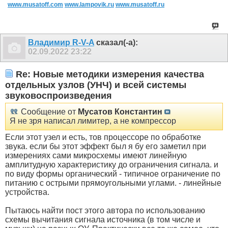
www.musatoff.com
www.lampovik.ru
www.musatoff.ru
Владимир R-V-A
сказал(-а):
02.09.2022
23:22
Re: Новые методики измерения качества
отдельных узлов (УНЧ) и всей системы
звуковоспроизведения
Сообщение от
Мусатов Константин
Я не зря написал лимитер, а не компрессор
Если этот узел и есть, тов процессоре по обработке
звука. если бы этот эффект был я бу его заметил при
измерениях сами микросхемы имеют линейную
амплитудную характеристику до ограничения сигнала. и
по виду формы органический - типичное ограничение по
питанию с острыми прямоугольными углами. - линейные
устройства.
Пытаюсь найти пост этого автора по использованию
схемы вычитания сигнала источника (в том числе и