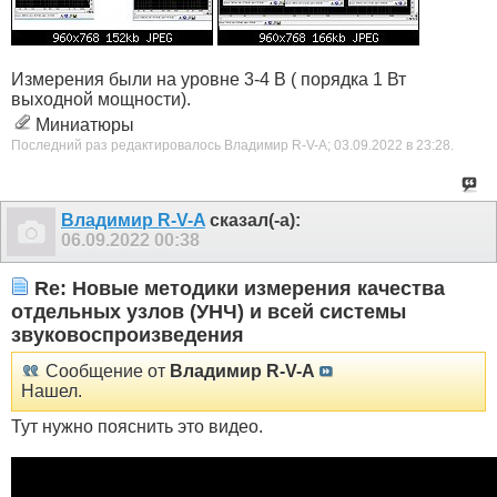
Измерения были на уровне 3-4 В ( порядка 1 Вт
выходной мощности).
Миниатюры
Последний раз редактировалось Владимир R-V-A; 03.09.2022 в
23:28
.
Владимир R-V-A
сказал(-а):
06.09.2022
00:38
Re: Новые методики измерения качества
отдельных узлов (УНЧ) и всей системы
звуковоспроизведения
Сообщение от
Владимир R-V-A
Нашел.
Тут нужно пояснить это видео.