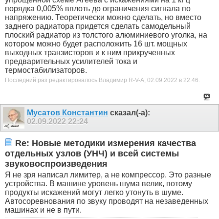
порядка 0,005% вплоть до ограничения сигнала по
напряжению. Теоретически можно сделать, но вместо
заднего радиатора придется сделать самодельный
плоский радиатор из толстого алюминиевого уголка, на
котором можно будет расположить 16 шт. мощных
выходных транзисторов и к ним прикрученных
предварительных усилителей тока и
термостабилизаторов.
Последний раз редактировалось Владимир R-V-A; 02.09.2022 в
22:46
.
Мусатов Константин
сказал(-а):
02.09.2022
22:24
Re: Новые методики измерения качества
отдельных узлов (УНЧ) и всей системы
звуковоспроизведения
Я не зря написал лимитер, а не компрессор. Это разные
устройства. В машине уровень шума велик, потому
продукты искажений могут легко утонуть в шуме.
Автосоревнования по звуку проводят на незаведенных
машинах и не в пути.