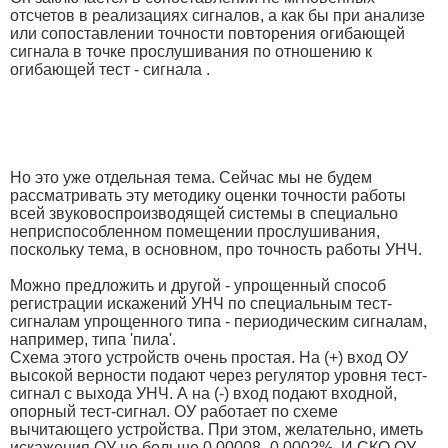
отсчетов в реализациях сигналов, а как бы при анализе
или сопоставлении точности повторения огибающей
сигнала в точке прослушивания по отношению к
огибающей тест - сигнала .
Но это уже отдельная тема. Сейчас мы не будем
рассматривать эту методику оценки точности работы
всей звуковоспроизводящей системы в специально
неприспособленном помещении прослушивания,
поскольку тема, в основном, про точность работы УНЧ.
Можно предложить и другой - упрощенный способ
регистрации искажений УНЧ по специальным тест-
сигналам упрощенного типа - периодическим сигналам,
например, типа 'пила'.
Схема этого устройств очень простая. На (+) вход ОУ
высокой верности подают через регулятор уровня тест-
сигнал с выхода УНЧ. А на (-) вход подают входной,
опорный тест-сигнал. ОУ работает по схеме
вычитающего устройства. При этом, желательно, иметь
искажения ОУ не больше 0,00008- 0,0002%. И СКО ОУ