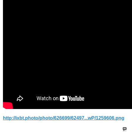
http://ixbt.photo/photo/626699/62497...wP/1259606.png