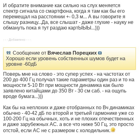
И обратите внимание как сильно на слух меняется
спектр сигнала со смартфона, когда я там как бы его
перемещал на расстоянии +- 0,3 м... А вы говорите я
слышу разницу...Да, все слышат - даже глухие - науку не
обмануть пока я тут раздаю картЫЫЫ...)))
- - - Добавлено - - -
Сообщение от
Вячеслав Порецких
Хорошо если уровень собственных шумов будет на
уровне -60дБ
Поверь мне на слово - это супер успех - на частотах от
200 до 400 Гц получал такие параметры один раз и то на
мощности 5-10 Вт при мощности динамика как было
заявлено китайцами до 350 Вт - 30 см саб. - на ощупь
вроде бумага...)))
Как бы на неплохих и даже отобранных по Вч динамиках
обычно - 40-42 дБ по второй и третьей гармонике уже со
100-200 Гц на обычных, хоть и не плохих отечественных
и даже зарубежных АС. а все что ниже 50 Гц, это просто
отстой, если АС не с размером с холодильник.