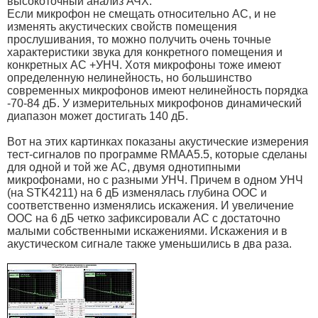
высокоточный анализ АЧХ.
Если микрофон не смещать относительно АС, и не
изменять акустических свойств помещения
прослушивания, то можно получить очень точные
характеристики звука для конкретного помещения и
конкретных АС +УНЧ. Хотя микрофоны тоже имеют
определенную нелинейность, но большинство
современных микрофонов имеют нелинейность порядка
-70-84 дБ. У измерительных микрофонов динамический
диапазон может достигать 140 дБ.
Вот на этих картинках показаны акустические измерения
тест-сигналов по программе RMAA5.5, которые сделаны
для одной и той же АС, двумя однотипными
микрофонами, но с разными УНЧ. Причем в одном УНЧ
(на STK4211) на 6 дБ изменялась глубина ООС и
соответственно изменялись искажения. И увеличение
ООС на 6 дБ четко зафиксировали АС с достаточно
малыми собственными искажениями. Искажения и в
акустическом сигнале также уменьшились в два раза.