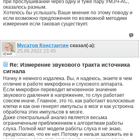
при прослушивании через одну и туже пару УМЗЧ-АС,
оказалось разным.
Хотелось бы услышать Ваше мнение по этому поводу и
если возможно предложения по возможной методике
измерения если таковая существует.
Мусатов Константин
сказал(-а):
25.06.2022
23:45
Re: Измерение звукового тракта источника
сигнала
Начну я немного издалека. Вы, я надеюсь, знаете в чем
отличие в работе микрофона и слухового аппарата.
Если микрофон переводит мгновенное значение
звукового давления в напряжение, то слух работает
совсем иначе. Главное, это то, как работают волосковые
клетки и как они генерят импульсы в мозг и как устроена
обработка этих импульсов в мозге.
Даже спектральный анализ является весьма
ограниченным приближением к алгоритмам работы
слуха. Полной мат модели работы слуха я не знаю,
предполагаю, что ее нет. Потому и нельзя заложить ее в