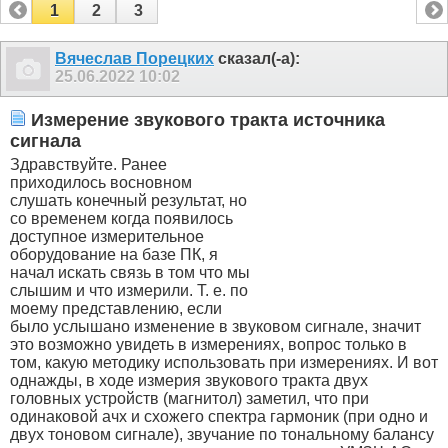
1
2
3
Вячеслав Порецких
сказал(-а):
25.06.2022
10:02
Измерение звукового тракта источника
сигнала
Здравствуйте. Ранее
приходилось восновном
слушать конечный результат, но
со временем когда появилось
доступное измерительное
оборудование на базе ПК, я
начал искать связь в том что мы
слышим и что измерили. Т. е. по
моему представлению, если
было услышано изменение в звуковом сигнале, значит
это возможно увидеть в измерениях, вопрос только в
том, какую методику использовать при измерениях. И вот
однажды, в ходе измерия звукового тракта двух
головных устройств (магнитол) заметил, что при
одинаковой ачх и схожего спектра гармоник (при одно и
двух тоновом сигнале), звучание по тональному балансу