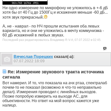
Ни одно измерение по микрофону не уложилось в +-6 дБ
хотя бы от 40 Гц до 1500Гц и искажения меньше -60 дБ...
хотя звук прекрасный.
А, не - наврал - по НЧ прошли испытания оба левых
варианта, но и они не уложились в мечту коммунизма -
60 дБ искажений в любых звуках.
Последний раз редактировалось Владимир R-V-A; 07.07.2022 в
02:45
.
Вячеслав Порецких
сказал(-а):
07.07.2022
18:09
Re: Измерение звукового тракта источника
сигнала
Вот намерил. И то, что показала на ачх ртаа, спектралаб
почем-то не показал (возможно я что-то неправильно
делал). Измерения проводил с линейных выходов.
Позже попробую измерить на выходе АС, для
объективности. Но ответ на мой вопрос кажется уже
налицо.