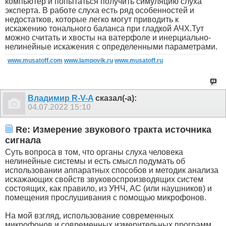
компьютер и попытаться получить симуляцию слуха
эксперта. В работе слуха есть ряд особенностей и
недостатков, которые легко могут приводить к
искажению тонального баланса при гладкой АЧХ.Тут
можно считать и хвосты на ватерфоле и инерциально-
нелинейные искажения с определенными параметрами.
www.musatoff.com
www.lampovik.ru
www.musatoff.ru
Владимир R-V-A
сказал(-а):
04.07.2022
15:10
Re: Измерение звукового тракта источника
сигнала
Суть вопроса в том, что органы слуха человека
нелинейные системы и есть смысл подумать об
использовании аппаратных способов и методик анализа
искажающих свойств звуковоспроизводящих систем
состоящих, как правило, из УНЧ, АС (или наушников) и
помещения прослушивания с помощью микрофонов.
На мой взгляд, использование современных
микрофонов и современных измерительных программ