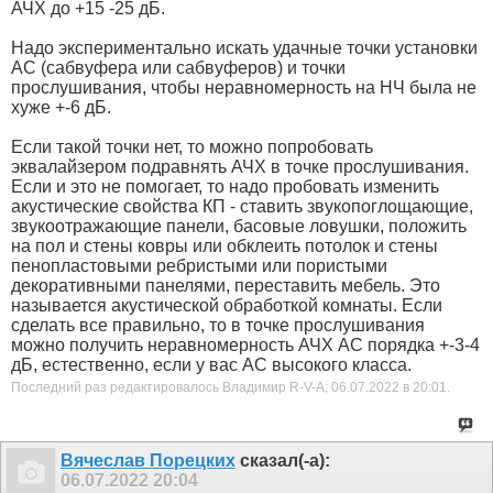
АЧХ до +15 -25 дБ.
Надо экспериментально искать удачные точки установки
АС (сабвуфера или сабвуферов) и точки
прослушивания, чтобы неравномерность на НЧ была не
хуже +-6 дБ.
Если такой точки нет, то можно попробовать
эквалайзером подравнять АЧХ в точке прослушивания.
Если и это не помогает, то надо пробовать изменить
акустические свойства КП - ставить звукопоглощающие,
звукоотражающие панели, басовые ловушки, положить
на пол и стены ковры или обклеить потолок и стены
пенопластовыми ребристыми или пористыми
декоративными панелями, переставить мебель. Это
называется акустической обработкой комнаты. Если
сделать все правильно, то в точке прослушивания
можно получить неравномерность АЧХ АС порядка +-3-4
дБ, естественно, если у вас АС высокого класса.
Последний раз редактировалось Владимир R-V-A; 06.07.2022 в
20:01
.
Вячеслав Порецких
сказал(-а):
06.07.2022
20:04