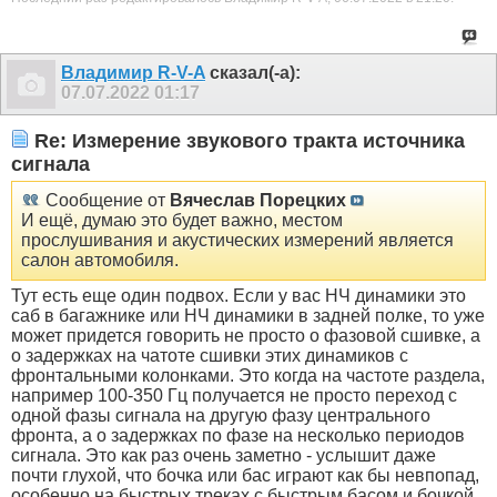
Владимир R-V-A
сказал(-а):
07.07.2022
01:17
Re: Измерение звукового тракта источника
сигнала
Сообщение от
Вячеслав Порецких
И ещё, думаю это будет важно, местом
прослушивания и акустических измерений является
салон автомобиля.
Тут есть еще один подвох. Если у вас НЧ динамики это
саб в багажнике или НЧ динамики в задней полке, то уже
может придется говорить не просто о фазовой сшивке, а
о задержках на чатоте сшивки этих динамиков с
фронтальными колонками. Это когда на частоте раздела,
например 100-350 Гц получается не просто переход с
одной фазы сигнала на другую фазу центрального
фронта, а о задержках по фазе на несколько периодов
сигнала. Это как раз очень заметно - услышит даже
почти глухой, что бочка или бас играют как бы невпопад,
особенно на быстрых треках с быстрым басом и бочкой