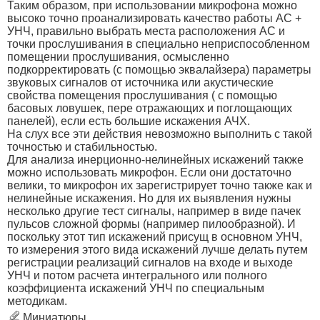
Таким образом, при использовании микрофона можно
высоко точно проанализировать качество работы АС +
УНЧ, правильно выбрать места расположения АС и
точки прослушивания в специально неприспособленном
помещении прослушивания, осмысленно
подкорректировать (с помощью эквалайзера) параметры
звуковых сигналов от источника или акустические
свойства помещения прослушивания ( с помощью
басовых ловушек, пере отражающих и поглощающих
панелей), если есть большие искажения АЧХ.
На слух все эти действия невозможно выполнить с такой
точностью и стабильностью.
Для анализа инерционно-нелинейных искажений также
можно использовать микрофон. Если они достаточно
велики, то микрофон их зарегистрирует точно также как и
нелинейные искажения. Но для их выявления нужны
несколько другие тест сигналы, например в виде пачек
пульсов сложной формы (например пилообразной). И
поскольку этот тип искажений присущ в основном УНЧ,
то измерения этого вида искажений лучше делать путем
регистрации реализаций сигналов на входе и выходе
УНЧ и потом расчета интегрального или полного
коэффициента искажений УНЧ по специальным
методикам.
Миниатюры