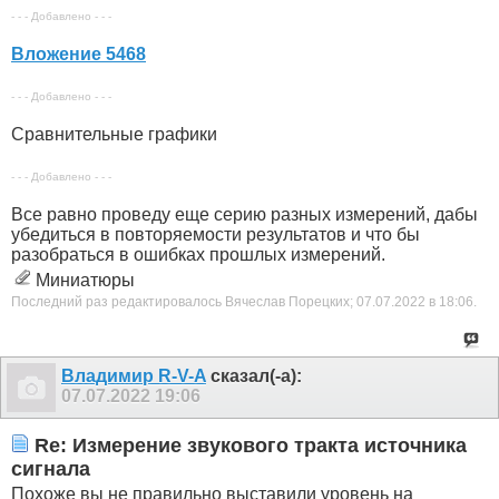
- - - Добавлено - - -
Вложение 5468
- - - Добавлено - - -
Сравнительные графики
- - - Добавлено - - -
Все равно проведу еще серию разных измерений, дабы
убедиться в повторяемости результатов и что бы
разобраться в ошибках прошлых измерений.
Миниатюры
Последний раз редактировалось Вячеслав Порецких; 07.07.2022 в
18:06
.
Владимир R-V-A
сказал(-а):
07.07.2022
19:06
Re: Измерение звукового тракта источника
сигнала
Похоже вы не правильно выставили уровень на