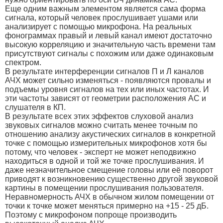
Еще одним важным элементом является сама форма
сигнала, который человек прослушивает ушами или
анализирует с помощью микрофона. На реальных
фонограммах правый и левый канал имеют достаточно
высокую корреляцию и значительную часть времени там
присутствуют сигналы с похожим или даже одинаковым
спектром.
В результате интерференции сигналов П и Л каналов
АЧХ может сильно изменяться - появляются провалы и
подъемы уровня сигналов на тех или иных частотах. И
эти частоты зависят от геометрии расположения АС и
слушателя в КП.
В результате всех этих эффектов слуховой анализ
звуковых сигналов можно считать менее точным по
отношению анализу акустических сигналов в конкретной
точке с помощью измерительных микрофонов хотя бы
потому, что человек - эксперт не может неподвижно
находиться в одной и той же точке прослушивания. И
даже незначительное смещение головы или её поворот
приводят к возникновению существенно другой звуковой
картины в помещении прослушивания пользователя.
Неравномерность АЧХ в обычном жилом помещении от
точки к точке может меняться примерно на +15 - 25 дБ.
Поэтому с микрофоном попроще производить