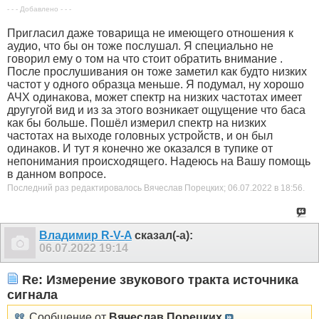
- - - Добавлено - - -
Пригласил даже товарища не имеющего отношения к
аудио, что бы он тоже послушал. Я специально не
говорил ему о том на что стоит обратить внимание .
После прослушивания он тоже заметил как будто низких
частот у одного образца меньше. Я подумал, ну хорошо
АЧХ одинакова, может спектр на низких частотах имеет
другугой вид и из за этого возникает ощущение что баса
как бы больше. Пошёл измерил спектр на низких
частотах на выходе головных устройств, и он был
одинаков. И тут я конечно же оказался в тупике от
непонимания происходящего. Надеюсь на Вашу помощь
в данном вопросе.
Последний раз редактировалось Вячеслав Порецких; 06.07.2022 в
18:56
.
Владимир R-V-A
сказал(-а):
06.07.2022
19:14
Re: Измерение звукового тракта источника
сигнала
Сообщение от
Вячеслав Порецких