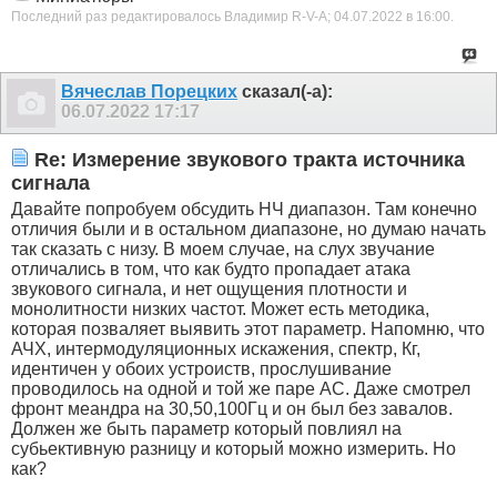
Последний раз редактировалось Владимир R-V-A; 04.07.2022 в
16:00
.
Вячеслав Порецких
сказал(-а):
06.07.2022
17:17
Re: Измерение звукового тракта источника
сигнала
Давайте попробуем обсудить НЧ диапазон. Там конечно
отличия были и в остальном диапазоне, но думаю начать
так сказать с низу. В моем случае, на слух звучание
отличались в том, что как будто пропадает атака
звукового сигнала, и нет ощущения плотности и
монолитности низких частот. Может есть методика,
которая позваляет выявить этот параметр. Напомню, что
АЧХ, интермодуляционных искажения, спектр, Кг,
идентичен у обоих устроиств, прослушивание
проводилось на одной и той же паре АС. Даже смотрел
фронт меандра на 30,50,100Гц и он был без завалов.
Должен же быть параметр который повлиял на
субьективную разницу и который можно измерить. Но
как?