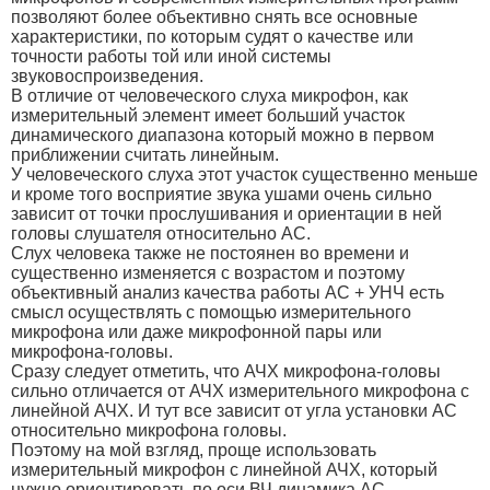
позволяют более объективно снять все основные
характеристики, по которым судят о качестве или
точности работы той или иной системы
звуковоспроизведения.
В отличие от человеческого слуха микрофон, как
измерительный элемент имеет больший участок
динамического диапазона который можно в первом
приближении считать линейным.
У человеческого слуха этот участок существенно меньше
и кроме того восприятие звука ушами очень сильно
зависит от точки прослушивания и ориентации в ней
головы слушателя относительно АС.
Слух человека также не постоянен во времени и
существенно изменяется с возрастом и поэтому
объективный анализ качества работы АС + УНЧ есть
смысл осуществлять с помощью измерительного
микрофона или даже микрофонной пары или
микрофона-головы.
Сразу следует отметить, что АЧХ микрофона-головы
сильно отличается от АЧХ измерительного микрофона с
линейной АЧХ. И тут все зависит от угла установки АС
относительно микрофона головы.
Поэтому на мой взгляд, проще использовать
измерительный микрофон с линейной АЧХ, который
нужно ориентировать по оси ВЧ динамика АС.