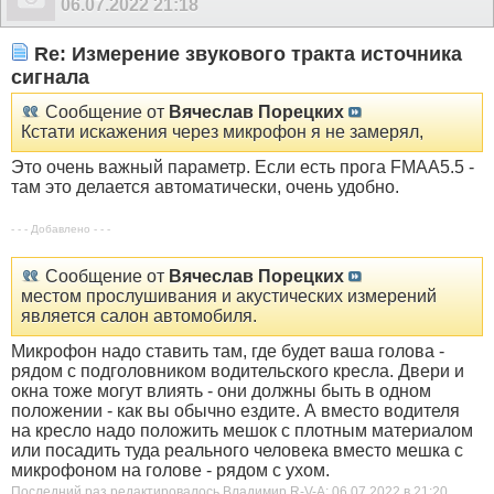
06.07.2022
21:18
Re: Измерение звукового тракта источника
сигнала
Сообщение от
Вячеслав Порецких
Кстати искажения через микрофон я не замерял,
Это очень важный параметр. Если есть прога FMAA5.5 -
там это делается автоматически, очень удобно.
- - - Добавлено - - -
Сообщение от
Вячеслав Порецких
местом прослушивания и акустических измерений
является салон автомобиля.
Микрофон надо ставить там, где будет ваша голова -
рядом с подголовником водительского кресла. Двери и
окна тоже могут влиять - они должны быть в одном
положении - как вы обычно ездите. А вместо водителя
на кресло надо положить мешок с плотным материалом
или посадить туда реального человека вместо мешка с
микрофоном на голове - рядом с ухом.
Последний раз редактировалось Владимир R-V-A; 06.07.2022 в
21:20
.