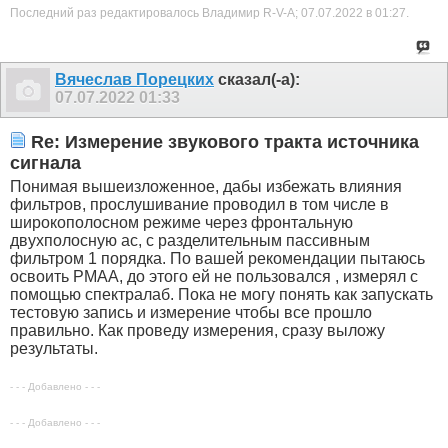
Последний раз редактировалось Владимир R-V-A; 07.07.2022 в
01:27
.
Вячеслав Порецких
сказал(-а):
07.07.2022
01:33
Re: Измерение звукового тракта источника
сигнала
Понимая вышеизложенное, дабы избежать влияния
фильтров, прослушивание проводил в том числе в
широкополосном режиме через фронтальную
двухполосную ас, с разделительным пассивным
фильтром 1 порядка. По вашей рекомендации пытаюсь
освоить PMAA, до этого ей не пользовался , измерял с
помощью спектралаб. Пока не могу понять как запускать
тестовую запись и измерение чтобы все прошло
правильно. Как проведу измерения, сразу выложу
результаты.
- - - Добавлено - - -
- - - Добавлено - - -