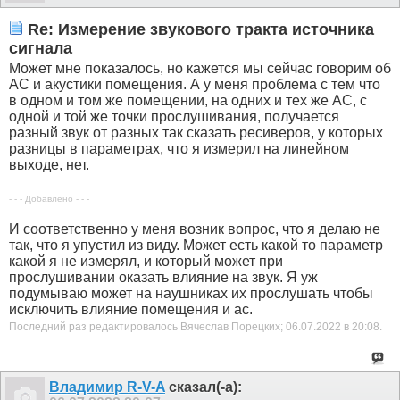
Re: Измерение звукового тракта источника
сигнала
Может мне показалось, но кажется мы сейчас говорим об
АС и акустики помещения. А у меня проблема с тем что
в одном и том же помещении, на одних и тех же АС, с
одной и той же точки прослушивания, получается
разный звук от разных так сказать ресиверов, у которых
разницы в параметрах, что я измерил на линейном
выходе, нет.
- - - Добавлено - - -
И соответственно у меня возник вопрос, что я делаю не
так, что я упустил из виду. Может есть какой то параметр
какой я не измерял, и который может при
прослушивании оказать влияние на звук. Я уж
подумываю может на наушниках их прослушать чтобы
исключить влияние помещения и ас.
Последний раз редактировалось Вячеслав Порецких; 06.07.2022 в
20:08
.
Владимир R-V-A
сказал(-а):