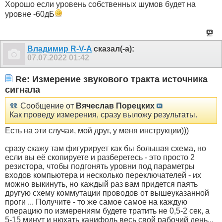
Хорошо если уровень собственных шумов будет на
уровне -60дБ
Владимир R-V-A
сказал(-а):
07.07.2022
01:42
Re: Измерение звукового тракта источника
сигнала
Сообщение от
Вячеслав Порецких
Как проведу измерения, сразу выложу результаты.
Есть на эти случаи, мой друг, у меня инструкции)))
сразу скажу там фигурирует как бы большая схема, но
если вы её скопируете и разберетесь - это просто 2
резистора, чтобы подгонять уровни под параметры
входов компьютера и несколько переключателей - их
можно выкинуть, но каждый раз вам придется паять
другую схему коммутации проводов от вышеуказанной
проги ... Получите - то же самое самое на каждую
операцию по измерениям будете тратить не 0,5-2 сек, а
5-15 минут и нюхать канифоль весь свой рабочий день...