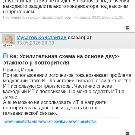
Двухэтажная схема не пойдет. В ней точка подключения
выходного разделительного конденсатора под высоким
напряжением.
Последний раз редактировалось Игорь Тихомиров; 03.05.2026 в
11:35
.
Мусатов Константин
сказал(-а):
03.05.2026
20:39
Re: Усилительная схема на основе двух-
этажного µ-повторителя
Привет, Игорь!
При использовании источников тока возникает проблема
модуляции этого ИТ по истории сигнала, если в качестве
ИТ используются транзисторы. Частично спасает
каскодный ИТ с полевиками. Но можно сделать ИТ на
лампе.
А еще можно не использовать ИТ, а нагрузить
повторитель на дроссель и сделать выход с
гальванической связью.
www.musatoff.com
www.lampovik.ru
www.musatoff.ru