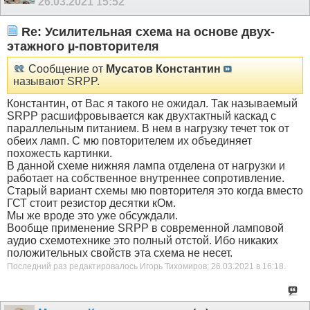
26.03.2021
15:52
Re: Усилительная схема на основе двух-
этажного µ-повторителя
Сообщение от
Мусатов Константин
называют SRPP.
Константин, от Вас я такого не ожидал. Так называемый
SRPP расшифровывается как двухтактный каскад с
параллельным питанием. В нем в нагрузку течет ток от
обеих ламп. С мю повторителем их объединяет
похожесть картинки.
В данной схеме нижняя лампа отделена от нагрузки и
работает на собственное внутреннее сопротивление.
Старый вариант схемы мю повторителя это когда вместо
ГСТ стоит резистор десятки кОм.
Мы же вроде это уже обсуждали.
Вообще применение SRPP в современной ламповой
аудио схемотехнике это полный отстой. Ибо никаких
положительных свойств эта схема не несет.
Последний раз редактировалось Игорь Тихомиров; 26.03.2021 в
16:18
.