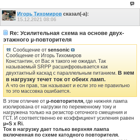
Игорь Тихомиров
сказал(-а):
15.12.2021
08:06
Re: Усилительная схема на основе двух-
этажного µ-повторителя
Сообщение от
sensonic
Сообщение от Игорь Тихомиров
Константин, от Вас я такого не ожидал. Так
называемый SRPP расшифровывается как
В нем
двухтактный каскад с параллельным питанием.
в нагрузку течет ток от обеих ламп.
А что он прав, так называют и если это не правильно
то это массовка ошибается.
В этом отличие от
µ-повторителя,
где нижняя лампа
изолирована от нагрузки по переменному току и
нагружена только на резистор сеточного смещения и
ГСТ. И соответственно ее коэффициент усиления равен
µ=S x Ri.
Ток в нагрузку дает только верхняя лампа
включенная по схеме катодного повторителя.