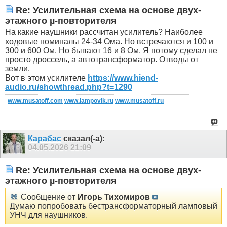
Re: Усилительная схема на основе двух-
этажного µ-повторителя
На какие наушники рассчитан усилитель? Наиболее
ходовые номиналы 24-34 Ома. Но встречаются и 100 и
300 и 600 Ом. Но бывают 16 и 8 Ом. Я потому сделал не
просто дроссель, а автотрансформатор. Отводы от
земли.
Вот в этом усилителе
https://www.hiend-
audio.ru/showthread.php?t=1290
www.musatoff.com
www.lampovik.ru
www.musatoff.ru
Карабас
сказал(-а):
04.05.2026
21:09
Re: Усилительная схема на основе двух-
этажного µ-повторителя
Сообщение от
Игорь Тихомиров
Думаю попробовать бестрансформаторный ламповый
УНЧ для наушников.