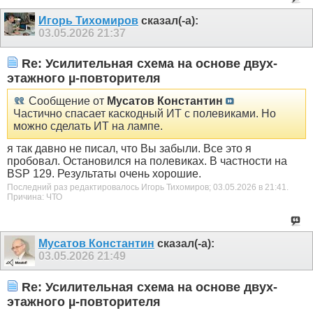
Игорь Тихомиров
сказал(-а):
03.05.2026
21:37
Re: Усилительная схема на основе двух-
этажного µ-повторителя
Сообщение от
Мусатов Константин
Частично спасает каскодный ИТ с полевиками. Но
можно сделать ИТ на лампе.
я так давно не писал, что Вы забыли. Все это я
пробовал. Остановился на полевиках. В частности на
BSP 129. Результаты очень хорошие.
Последний раз редактировалось Игорь Тихомиров; 03.05.2026 в
21:41
.
Причина:
ЧТО
Мусатов Константин
сказал(-а):
03.05.2026
21:49
Re: Усилительная схема на основе двух-
этажного µ-повторителя