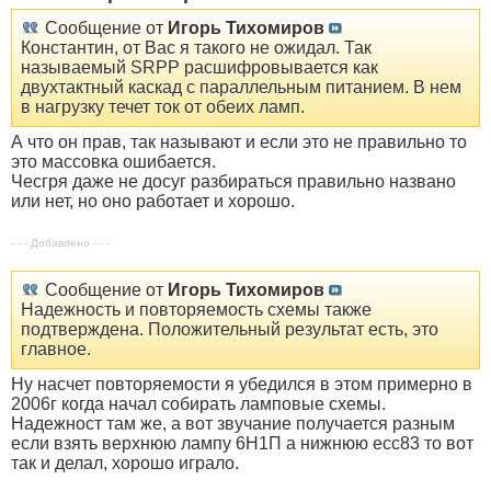
Сообщение от
Игорь Тихомиров
Константин, от Вас я такого не ожидал. Так
называемый SRPP расшифровывается как
двухтактный каскад с параллельным питанием. В нем
в нагрузку течет ток от обеих ламп.
А что он прав, так называют и если это не правильно то
это массовка ошибается.
Чесгря даже не досуг разбираться правильно названо
или нет, но оно работает и хорошо.
- - - Добавлено - - -
Сообщение от
Игорь Тихомиров
Надежность и повторяемость схемы также
подтверждена. Положительный результат есть, это
главное.
Ну насчет повторяемости я убедился в этом примерно в
2006г когда начал собирать ламповые схемы.
Надежност там же, а вот звучание получается разным
если взять верхнюю лампу 6Н1П а нижнюю есс83 то вот
так и делал, хорошо играло.