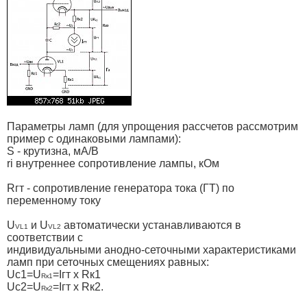
Параметры ламп (для упрощения рассчетов рассмотрим
пример с одинаковыми лампами):
S - крутизна, мА/В
ri внутреннее сопротивление лампы, кОм
Rгт - сопротивление генератора тока (ГТ) по
переменному току
U
и U
автоматически устанавливаются в
VL1
VL2
соответствии с
индивидуальными анодно-сеточными характеристиками
ламп при сеточных смещениях равных:
Uс1=U
=Iгт х Rк1
Rк1
Uс2=U
=Iгт х Rк2.
Rк2