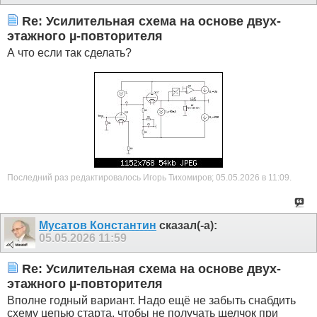
Re: Усилительная схема на основе двух-
этажного µ-повторителя
А что если так сделать?
Последний раз редактировалось Игорь Тихомиров; 05.05.2026 в
11:09
.
Мусатов Константин
сказал(-а):
05.05.2026
11:59
Re: Усилительная схема на основе двух-
этажного µ-повторителя
Вполне годный вариант. Надо ещё не забыть снабдить
схему цепью старта, чтобы не получать щелчок при