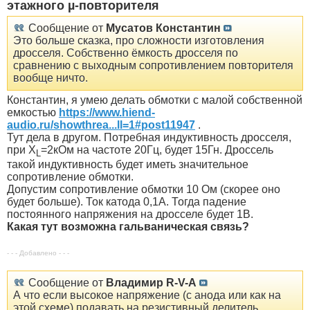
этажного µ-повторителя
Сообщение от
Мусатов Константин
Это больше сказка, про сложности изготовления
дросселя. Собственно ёмкость дросселя по
сравнению с выходным сопротивлением повторителя
вообще ничто.
Константин, я умею делать обмотки с малой собственной
емкостью
https://www.hiend-
audio.ru/showthrea...ll=1#post11947
.
Тут дела в другом. Потребная индуктивность дросселя,
при X
=2кОм на частоте 20Гц, будет 15Гн. Дроссель
L
такой индуктивность будет иметь значительное
сопротивление обмотки.
Допустим сопротивление обмотки 10 Ом (скорее оно
будет больше). Ток катода 0,1А. Тогда падение
постоянного напряжения на дросселе будет 1В.
Какая тут возможна гальваническая связь?
- - - Добавлено - - -
Сообщение от
Владимир R-V-A
А что если высокое напряжение (с анода или как на
этой схеме) подавать на резистивный делитель