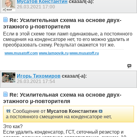
Мусатов Константин
сказал(-а):
26.03.2021
17:00
Re: Усилительная схема на основе двух-
этажного µ-повторителя
Если в этой схеме токи ламп одинаковые, а постоянного
смещения на конденсаторе нет, то его можно удалить и
преобразовать схему. Результат окажется тот же.
www.musatoff.com
www.lampovik.ru
www.musatoff.ru
Игорь Тихомиров
сказал(-а):
26.03.2021
17:54
Re: Усилительная схема на основе двух-
этажного µ-повторителя
Сообщение от
Мусатов Константин
а постоянного смещения на конденсаторе нет,
Это как?
Если удалить конденсатор, ГСТ, сеточный резистор и