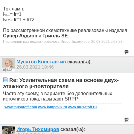
Ток ламп:
I
= Iгт1
VL1
I
= Iгт1 + Iгт2
VL2
По рассмотренной схемотехнике реализованы изделия
Супер Аудион
и
Триоль SE
.
Последний раз редактировалось Игорь Тихомиров; 26.03.2021 в
08:28
.
Мусатов Константин
сказал(-а):
26.03.2021
10:46
Re: Усилительная схема на основе двух-
этажного µ-повторителя
Часто эту схему, в варианте без дополнительных
источников тока, называют SRPP.
www.musatoff.com
www.lampovik.ru
www.musatoff.ru
Игорь Тихомиров
сказал(-а):