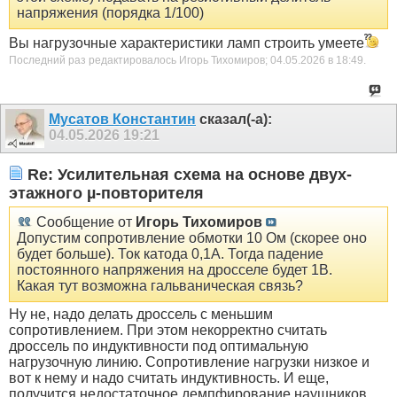
напряжения (порядка 1/100)
Вы нагрузочные характеристики ламп строить умеете
Последний раз редактировалось Игорь Тихомиров; 04.05.2026 в
18:49
.
Мусатов Константин
сказал(-а):
04.05.2026
19:21
Re: Усилительная схема на основе двух-
этажного µ-повторителя
Сообщение от
Игорь Тихомиров
Допустим сопротивление обмотки 10 Ом (скорее оно
будет больше). Ток катода 0,1А. Тогда падение
постоянного напряжения на дросселе будет 1В.
Какая тут возможна гальваническая связь?
Ну не, надо делать дроссель с меньшим
сопротивлением. При этом некорректно считать
дроссель по индуктивности под оптимальную
нагрузочную линию. Сопротивление нагрузки низкое и
вот к нему и надо считать индуктивность. И еще,
получится недостаточное демпфирование наушников,