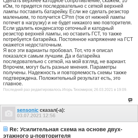
сделать верхнее катодное сопротивление, скажем, 10
кОм, то придется последовательно с сеткой верхней
лампы поставить батарейку. Если же сделать резистор
маленьким, то получится СРпп (ток от нижней лампы
потечет в нагрузку) и не будет никакого мю повторителя.
Если удалить конденсатор сеточный и катодный
резистор верхней лампы, но оставить ГСТ, то также
потребуется батарейка. Постоянное напряжение на ГСТ
окажется недостаточным.
Я все эти варианты пробовал. Тот, что я описал
показался самым лучшим. Да и батарейка
последовательно с сеткой, на мой взгляд, не вариант.
Впрочем, могут быть разные мнения. Параметры
получены. Надежность и повторяемость схемы также
подтверждена. Положительный результат есть, это
главное.
Последний раз редактировалось Игорь Тихомиров; 26.03.2021 в
19:09
.
sensonic
сказал(-а):
03.07.2021
12:56
Re: Усилительная схема на основе двух-
этажного µ-повторителя