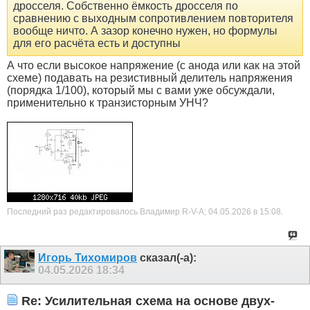
дросселя. Собственно ёмкость дросселя по
сравнению с выходным сопротивлением повторителя
вообще ничто. А зазор конечно нужен, но формулы
для его расчёта есть и доступны
А что если высокое напряжение (с анода или как на этой
схеме) подавать на резистивный делитель напряжения
(порядка 1/100), который мы с вами уже обсуждали,
применительно к транзисторным УНЧ?
Последний раз редактировалось Владимир R-V-A; 04.05.2026 в
15:08
.
Игорь Тихомиров
сказал(-а):
04.05.2026
18:34
Re: Усилительная схема на основе двух-