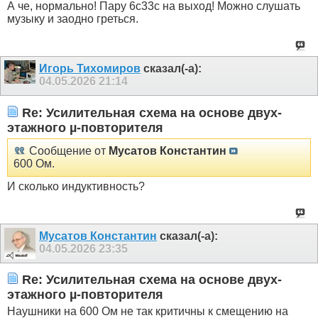
А че, нормально! Пару 6с33с на выход! Можно слушать
музыку и заодно греться.
Игорь Тихомиров
сказал(-а):
04.05.2026
21:14
Re: Усилительная схема на основе двух-
этажного µ-повторителя
Сообщение от
Мусатов Константин
600 Ом.
И сколько индуктивность?
Мусатов Константин
сказал(-а):
04.05.2026
23:35
Re: Усилительная схема на основе двух-
этажного µ-повторителя
Наушники на 600 Ом не так критичны к смещению на