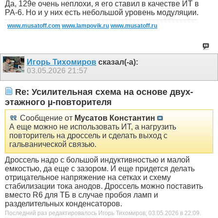
Да, 129е очень неплохи, я его ставил в качестве ИТ в
РА-6. Но и у них есть небольшой уровень модуляции.
www.musatoff.com
www.lampovik.ru
www.musatoff.ru
Игорь Тихомиров
сказал(-а):
03.05.2026
21:57
Re: Усилительная схема на основе двух-
этажного µ-повторителя
Сообщение от
Мусатов Константин
А еще можно не использовать ИТ, а нагрузить
повторитель на дроссель и сделать выход с
гальванической связью.
Дроссель надо с большой индуктивностью и малой
емкостью, да еще с зазором. И еще придется делать
отрицательное напряжение на сетках и схему
стабилизации тока анодов. Дроссель можно поставить
вместо R6 для ТБ в случае пробоя ламп и
разделительных конденсаторов.
Последний раз редактировалось Игорь Тихомиров; 03.05.2026 в
22:09
.