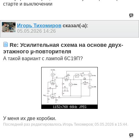
старте и выключении
Игорь Тихомиров
сказал(-а):
05.05.2026
14:26
Re: Усилительная схема на основе двух-
этажного µ-повторителя
А такой вариант с лампой 6С19П?
У меня их две коробки.
Последний раз редактировалось Игорь Тихомиров; 05.05.2026 в
15:44
.