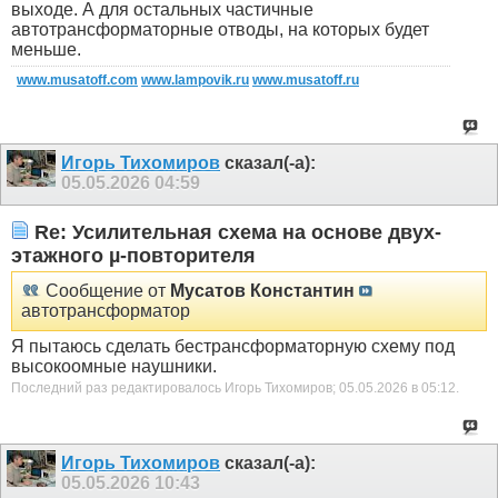
выходе. А для остальных частичные
автотрансформаторные отводы, на которых будет
меньше.
www.musatoff.com
www.lampovik.ru
www.musatoff.ru
Игорь Тихомиров
сказал(-а):
05.05.2026
04:59
Re: Усилительная схема на основе двух-
этажного µ-повторителя
Сообщение от
Мусатов Константин
автотрансформатор
Я пытаюсь сделать бестрансформаторную схему под
высокоомные наушники.
Последний раз редактировалось Игорь Тихомиров; 05.05.2026 в
05:12
.
Игорь Тихомиров
сказал(-а):
05.05.2026
10:43