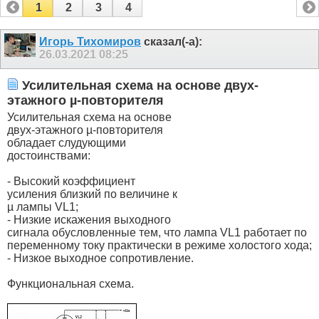
1
2
3
4
Игорь Тихомиров
сказал(-а):
26.03.2021
08:25
Усилительная схема на основе двух-
этажного µ-повторителя
Усилительная схема на основе
двух-этажного µ-повторителя
обладает слудующими
достоинствами:
- Высокий коэффициент
усиления близкий по величине к
µ лампы VL1;
- Низкие искажения выходного
сигнала обусловленные тем, что лампа VL1 работает по
переменному току практически в режиме холостого хода;
- Низкое выходное сопротивление.
Функциональная схема.