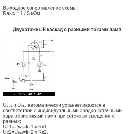
Выходное сопротивление схемы:
Rвых = 1 / S кОм
Двухэтажный каскад с разными токами ламп
U
и U
автоматически устанавливаются в
VL1
VL2
соответствии с индивидуальными анодно-сеточными
характеристиками ламп при сеточных смещениях
равных:
Uс1=U
=Iгт1 х Rк1
Rк1
Uс2=U
=Iгт2 х Rк2.
Rк2