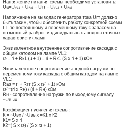
Напряжение питания схемы необходимо установить:
Uа=U
+ U
+ Uгт + U
+ U
VL1
Rк1
VL2
Rк2
Напряжение на выводах генератора тока Uгт должно
быть таким, чтобы обеспечить работу конкретной схемы
ГТ по постоянному и переменному току с запасом на
возможный разброс индивидуальных анодно-сеточных
характеристик ламп.
Эквивалентное внутреннее сопротивление каскада с
общим катодом на лампе VL1:
rэ = ri + Rк1 (µ + 1) = ri + Rк1 (S х ri + 1) кОм
Эквивалентное сопротивление анодной нагрузки по
переменному току каскада с общим катодом на лампе
VL1:
Rаэ = ri + Rгт (S х rэ" + 1) кОм
rэ"=(ri х Rн) / (ri + Rн) кОм
Rн - сопротивление нагрузки по выходному сигналу
~Uвых
Коэффициент усиления схемы:
К = ~Uвх / ~Uвых =К1 х К2
К1= S х ri
К2=( S х rэ) / (S х rэ + 1)