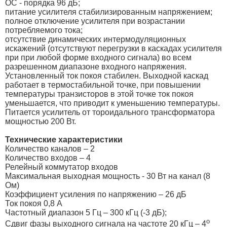
ОС - порядка 96 дБ;
питание усилителя стабилизированным напряжением;
полное отключение усилителя при возрастании
потребляемого тока;
отсутствие динамических интермодуляционных
искажений (отсутствуют перегрузки в каскадах усилителя
при при любой форме входного сигнала) во всем
разрешенном диапазоне входного напряжения.
Установленный ток покоя стабилен. Выходной каскад
работает в термостабильной точке, при повышении
температуры транзисторов в этой точке ток покоя
уменьшается, что приводит к уменьшению температуры.
Питается усилитель от тороидального трансформатора
мощностью 200 Вт.
Технические характеристики
Количество каналов – 2
Количество входов – 4
Релейный коммутатор входов
Максимальная выходная мощность - 30 Вт на канал (8
Ом)
Коэффициент усиления по напряжению – 26 дБ
Ток покоя 0,8 А
Частотный диапазон 5 Гц – 300 кГц (-3 дБ);
о
Сдвиг фазы выходного сигнала на частоте 20 кГц – 4