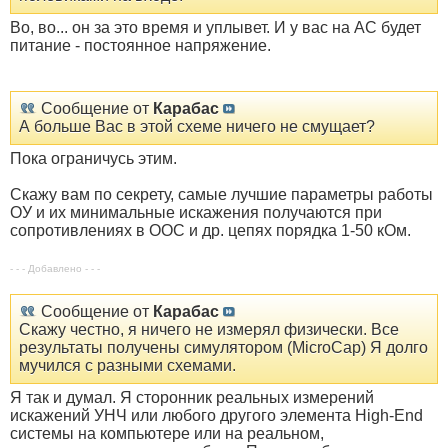
Во, во... он за это время и уплывет. И у вас на АС будет
питание - постоянное напряжение.
Сообщение от
Карабас
А больше Вас в этой схеме ничего не смущает?
Пока ограничусь этим.
Скажу вам по секрету, самые лучшие параметры работы
ОУ и их минимальные искажения получаются при
сопротивлениях в ООС и др. цепях порядка 1-50 кОм.
- - - Добавлено - - -
Сообщение от
Карабас
Скажу честно, я ничего не измерял физически. Все
результаты получены симулятором (MiсroCap) Я долго
мучился с разными схемами.
Я так и думал. Я сторонник реальных измерений
искажений УНЧ или любого другого элемента High-End
системы на компьютере или на реальном,