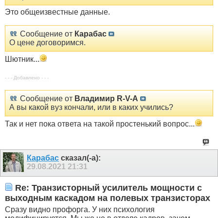
Это общеизвестные данные.
Сообщение от
Карабас
О цене договоримся.
Шютник...
- - - Добавлено - - -
Сообщение от
Владимир R-V-A
А вы какой вуз кончали, или в каких учились?
Так и нет пока ответа на такой простенький вопрос...
Карабас
сказал(-а):
29.08.2021
21:31
Re: Транзисторный усилитель мощности с
выходным каскадом на полевых транзисторах
Сразу видно профорга. У них психология