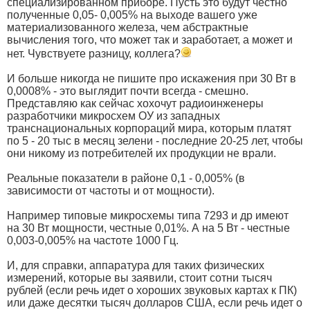
специализированном приборе. Пусть это будут честно
полученные 0,05- 0,005% на выходе вашего уже
материализованного железа, чем абстрактные
вычисления того, что может так и заработает, а может и
нет. Чувствуете разницу, коллега?
И больше никогда не пишите про искажения при 30 Вт в
0,0008% - это выглядит почти всегда - смешно.
Представляю как сейчас хохочут радиоинженеры
разработчики микросхем ОУ из западных
транснациональных корпораций мира, которым платят
по 5 - 20 тыс в месяц зелени - последние 20-25 лет, чтобы
они никому из потребителей их продукции не врали.
Реальные показатели в районе 0,1 - 0,005% (в
зависимости от частоты и от мощности).
Например типовые микросхемы типа 7293 и др имеют
на 30 Вт мощности, честные 0,01%. А на 5 Вт - честные
0,003-0,005% на частоте 1000 Гц.
И, для справки, аппаратура для таких физических
измерений, которые вы заявили, стоит сотни тысяч
рублей (если речь идет о хороших звуковых картах к ПК)
или даже десятки тысяч долларов США, если речь идет о