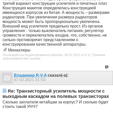
третий вариант конструкции усилителя и печатных плат.
Конструкция макетов определилась конструкцией
имеющихся корпусов из Китая. А мощность – размерами
радиаторов. При увеличении размера радиаторов
мощность может быть пропорционально увеличена.
Внешний вид усилителя предельно прост. Из органов
управления - только выключатель питания, регулятор
громкости и переключатель входов, что, собственно, не
сильно противоречит представлениям о
конструировании качественной аппаратуры.
Миниатюры
Последний раз редактировалось Карабас; 06.02.2021 в
23:11
.
Причина:
орфографические ошибки
Владимир R-V-A
сказал(-а):
07.02.2021
21:54
Re: Транзисторный усилитель мощности с
выходным каскадом на полевых транзисторах
Сколько заплатили китайцам за корпус? И сколько будет
стоить такой УНЧ?