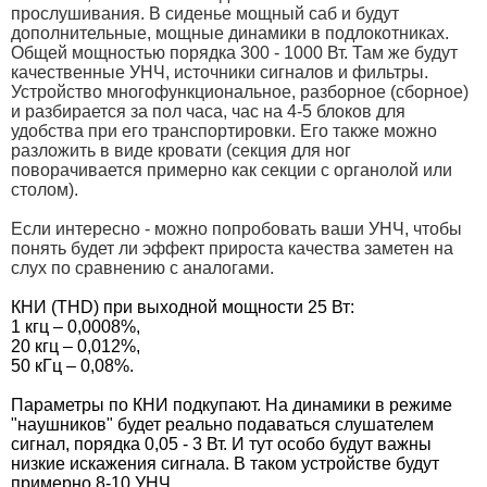
прослушивания. В сиденье мощный саб и будут
дополнительные, мощные динамики в подлокотниках.
Общей мощностью порядка 300 - 1000 Вт. Там же будут
качественные УНЧ, источники сигналов и фильтры.
Устройство многофункциональное, разборное (сборное)
и разбирается за пол часа, час на 4-5 блоков для
удобства при его транспортировки. Его также можно
разложить в виде кровати (секция для ног
поворачивается примерно как секции с органолой или
столом).
Если интересно - можно попробовать ваши УНЧ, чтобы
понять будет ли эффект прироста качества заметен на
слух по сравнению с аналогами.
КНИ (THD) при выходной мощности 25 Вт:
1 кгц – 0,0008%,
20 кгц – 0,012%,
50 кГц – 0,08%.
Параметры по КНИ подкупают. На динамики в режиме
"наушников" будет реально подаваться слушателем
сигнал, порядка 0,05 - 3 Вт. И тут особо будут важны
низкие искажения сигнала. В таком устройстве будут
примерно 8-10 УНЧ.