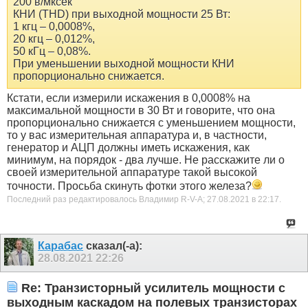
200 в/мксек
КНИ (THD) при выходной мощности 25 Вт:
1 кгц – 0,0008%,
20 кгц – 0,012%,
50 кГц – 0,08%.
При уменьшении выходной мощности КНИ
пропорционально снижается.
Кстати, если измерили искажения в 0,0008% на
максимальной мощности в 30 Вт и говорите, что она
пропорционально снижается с уменьшением мощности,
то у вас измерительная аппаратура и, в частности,
генератор и АЦП должны иметь искажения, как
минимум, на порядок - два лучше. Не расскажите ли о
своей измерительной аппаратуре такой высокой
точности. Просьба скинуть фотки этого железа?
Последний раз редактировалось Владимир R-V-A; 27.08.2021 в
22:17
.
Карабас
сказал(-а):
28.08.2021
22:26
Re: Транзисторный усилитель мощности с
выходным каскадом на полевых транзисторах