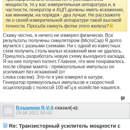
мощности, то у вас измерительная аппаратура и, в
частности, генератор и АЦП должны иметь искажения,
как минимум, на порядок - два лучше. Не расскажите
ли о своей измерительной аппаратуре такой высокой
точности. Просьба скинуть фотки этого железа?
Скажу честно, я ничего не измерял физически. Все
результаты получены симулятором (MiсroCap) Я долго
мучился с разными схемами. Ни с одной из известных
схем получить столь малых искажений мне не удалось.
Пришлось разработать новую схему выходного каскада.
Я на нее получил патент. Главное, что мне понравилось
после сборки макета - прямоугольные импульсы он
усиливает без искажений (от
слова совсем). Это-то я уже измерял в натуре.
Генератор прямоугольных импульсов и скоростной
осциллограф с полосой 100 мГц в хозяйстве нашелся.
Владимир R-V-A
сказал(-а):
29.08.2021
00:00
Re: Транзисторный усилитель мощности с