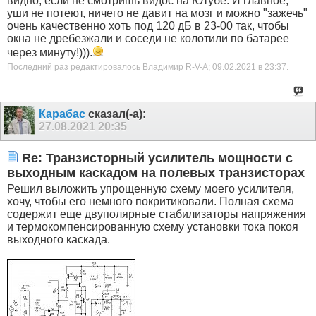
видно, если не смотришь видос на Ютубе. И главное,
уши не потеют, ничего не давит на мозг и можно "зажечь"
очень качественно хоть под 120 дБ в 23-00 так, чтобы
окна не дребезжали и соседи не колотили по батарее
через минуту!))).
Последний раз редактировалось Владимир R-V-A; 09.02.2021 в
23:37
.
Карабас
сказал(-а):
27.08.2021
20:35
Re: Транзисторный усилитель мощности с
выходным каскадом на полевых транзисторах
Решил выложить упрощенную схему моего усилителя,
хочу, чтобы его немного покритиковали. Полная схема
содержит еще двуполярные стабилизаторы напряжения
и термокомпенсированную схему установки тока покоя
выходного каскада.