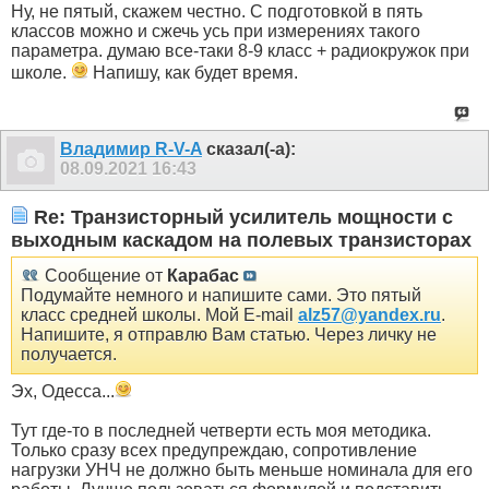
Ну, не пятый, скажем честно. С подготовкой в пять
классов можно и сжечь усь при измерениях такого
параметра. думаю все-таки 8-9 класс + радиокружок при
школе.
Напишу, как будет время.
Владимир R-V-A
сказал(-а):
08.09.2021
16:43
Re: Транзисторный усилитель мощности с
выходным каскадом на полевых транзисторах
Сообщение от
Карабас
Подумайте немного и напишите сами. Это пятый
класс средней школы. Мой E-mail
alz57@yandex.ru
.
Напишите, я отправлю Вам статью. Через личку не
получается.
Эх, Одесса...
Тут где-то в последней четверти есть моя методика.
Только сразу всех предупреждаю, сопротивление
нагрузки УНЧ не должно быть меньше номинала для его