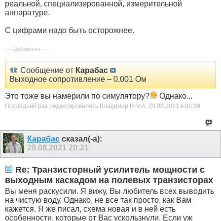
реальной, специализированной, измерительной
аппаратуре.
С цифрами надо быть осторожнее.
- - - Добавлено - - -
Сообщение от
Карабас
Выходное сопротивление – 0,001 Ом
Это тоже вы намерили по симулятору?
Однако...
Последний раз редактировалось Владимир R-V-A; 29.08.2021 в
00:39
.
Карабас
сказал(-а):
29.08.2021
20:21
Re: Транзисторный усилитель мощности с
выходным каскадом на полевых транзисторах
Вы меня раскусили. Я вижу, Вы любитель всех выводить
на чистую воду. Однако, не все так просто, как Вам
кажется. Я же писал, схема новая и в ней есть
особенности, которые от Вас ускользнули. Если уж