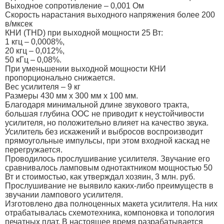
Выходное сопротивление – 0,001 Ом
Скорость нарастания выходного напряжения более 200
в/мксек
КНИ (THD) при выходной мощности 25 Вт:
1 кгц – 0,0008%,
20 кгц – 0,012%,
50 кГц – 0,08%.
При уменьшении выходной мощности КНИ
пропорционально снижается.
Вес усилителя – 9 кг
Размеры 430 мм х 300 мм х 100 мм.
Благодаря минимальной длине звукового тракта,
большая глубина ООС не приводит к неустойчивости
усилителя, но положительно влияет на качество звука.
Усилитель без искажений и выбросов воспроизводит
прямоугольные импульсы, при этом входной каскад не
перегружается.
Проводилось прослушивание усилителя. Звучание его
сравнивалось ламповым однотактником мощностью 50
Вт и стоимостью, как утверждал хозяин, 3 млн. руб.
Прослушивание не выявило каких-либо преимуществ в
звучании лампового усилителя.
Изготовлено два полноценных макета усилителя. На них
отрабатывалась схемотехника, компоновка и топология
печатных плат. В настоящее время разрабатывается