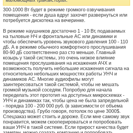
маломощных транзисторах.
300-1000 Вт будет в режиме громкого озвучивания
помещения - если душа вдруг захочет развернуться или
потребуется дискотека на вечеринке.
В режиме наушников достаточно 1 - 10 Вт, подаваемых
на тыловые НЧ и фронтальные АС или динамики и
чтобы обеспечить уровень звукового давления 100 - 110
дБ. А в режиме обычного комфортного прослушивания
80-90 дБ соответственно раз сто меньше. Главный
козырь у такой системы, это очень низкое влияние
помещения прослушивания на искажения АЧХ и
возможность получить небольшие искажения сигнала на
относительно небольших мощностях работы УНЧ и
динамиков АС. Многие аудиофилы могут
заинтересоваться такой системой, чтобы не мешать
громкой музыкой соседям. Попробую для начала
переделать этот прототип на доступных микросхемах -
УНЧ и динамиках так, чтобы цена не была запредельной
- порядка 100 - 200 000 руб. (в зависимости от объема
производства). Грубо говоря, потолок по цене 3000$.
Спецзаказ может стоить и дороже. Если мне самому звук
понравится, можем скооперироваться и попробовать
ваши УНЧ в такой системе. Если прирост качества будет
заметен, можно создать компанию и попробовать