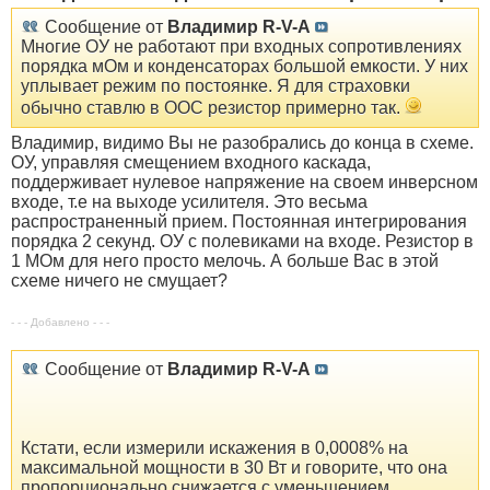
Сообщение от
Владимир R-V-A
Многие ОУ не работают при входных сопротивлениях
порядка мОм и конденсаторах большой емкости. У них
уплывает режим по постоянке. Я для страховки
обычно ставлю в ООС резистор примерно так.
Владимир, видимо Вы не разобрались до конца в схеме.
ОУ, управляя смещением входного каскада,
поддерживает нулевое напряжение на своем инверсном
входе, т.е на выходе усилителя. Это весьма
распространенный прием. Постоянная интегрирования
порядка 2 секунд. ОУ с полевиками на входе. Резистор в
1 МОм для него просто мелочь. А больше Вас в этой
схеме ничего не смущает?
- - - Добавлено - - -
Сообщение от
Владимир R-V-A
Кстати, если измерили искажения в 0,0008% на
максимальной мощности в 30 Вт и говорите, что она
пропорционально снижается с уменьшением