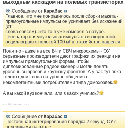
выходным каскадом на полевых транзисторах
Сообщение от
Карабас
Главное, что мне понравилось после сборки макета -
прямоугольные импульсы он усиливает без искажений
(от
слова совсем). Это-то я уже измерял в натуре.
Генератор прямоугольных импульсов и скоростной
осциллограф с полосой 100 мГц в хозяйстве нашелся.
Понятно - даже на все ВЧ и СВЧ микросхемы - ОУ
серьезные производители дают графики их реакции на
импульсы прямоугольной формы, чтобы
дипломированные радиоинженеры могли понять
уровень выбросов и крутизну фронтов. А у вас тут пока
только одни слова на уровне общения с
некомпетентными потребителями типа домохозяек.
А вы какой вуз кончали, или в каких учились?
- - - Добавлено - - -
Сообщение от
Карабас
Постоянная интегрирования порядка 2 секунд. ОУ с
полевиками на входе.