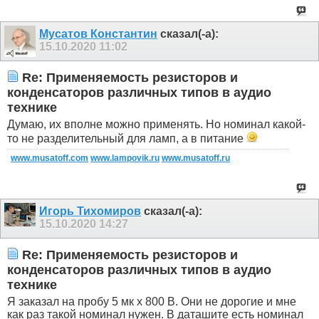
Мусатов Константин
сказал(-а):
15.10.2020
11:02
Re: Применяемость резисторов и
конденсаторов различных типов в аудио
технике
Думаю, их вполне можно применять. Но номинал какой-
то не разделительный для ламп, а в питание
www.musatoff.com
www.lampovik.ru
www.musatoff.ru
Игорь Тихомиров
сказал(-а):
15.10.2020
14:27
Re: Применяемость резисторов и
конденсаторов различных типов в аудио
технике
Я заказал на пробу 5 мк х 800 В. Они не дорогие и мне
как раз такой номинал нужен. В даташите есть номинал