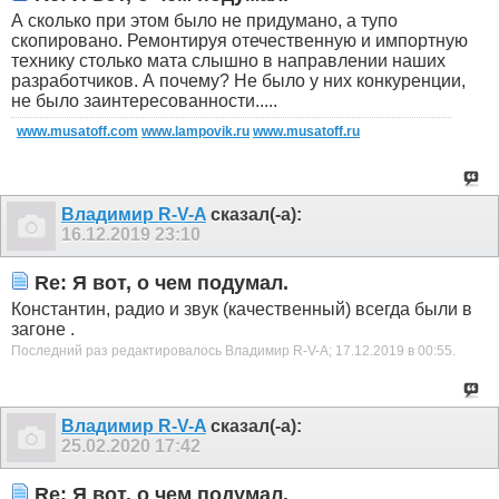
А сколько при этом было не придумано, а тупо
скопировано. Ремонтируя отечественную и импортную
технику столько мата слышно в направлении наших
разработчиков. А почему? Не было у них конкуренции,
не было заинтересованности.....
www.musatoff.com
www.lampovik.ru
www.musatoff.ru
Владимир R-V-A
сказал(-а):
16.12.2019
23:10
Re: Я вот, о чем подумал.
Константин, радио и звук (качественный) всегда были в
загоне .
Последний раз редактировалось Владимир R-V-A; 17.12.2019 в
00:55
.
Владимир R-V-A
сказал(-а):
25.02.2020
17:42
Re: Я вот, о чем подумал.