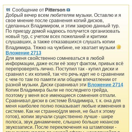
Сообщение от
Pitterson
Добрый вечер всем любителям музыки. Оставлю и я
свое мнение после сравнения копий дисков,
сделанных Владимиром, и этим закрою данный тур.
По приезду домой надеюсь получится организовать
новый тур, с учетом всех пожеланий и критики
слушавших, а также отказавшихся слушать копии
Владимира. Тяжко на чужбине, не хватает музыки
Вложение 2713
Для меня свойственно сомневаться в любой
информации, даже если её зовут фактом, привык всё
перепроверять лично. Поступил так - купил диски и
сравнил с их копией, так что речь идет не о сравнении
с чем-то там по памяти или общем впечатлении от
разной музыки. Диски сравнивал эти
Вложение 2714
Копии Владимира были не последнего грейда,
поэтому у меня все имеющиеся сомнения отпали.
Сравнивал диски в системе Владимира, т. к. она для
меня наиболее полно показывает любые изменения в
системе. Как ни странно(для меня, не был к этому
готов), копии звучали существенно лучше - шире
полоса, звук динамичнее, слышно больше нюансов
звукозаписи. После переключения на штамповки -