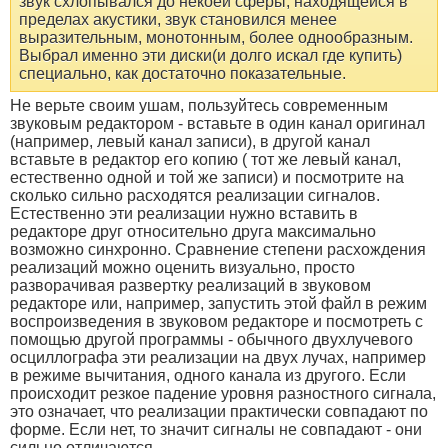
звук схлопывался до некоей сферы, находящейся в
пределах акустики, звук становился менее
выразительным, монотонным, более однообразным.
Выбрал именно эти диски(и долго искал где купить)
специально, как достаточно показательные.
Не верьте своим ушам, пользуйтесь современным
звуковым редактором - вставьте в один канал оригинал
(например, левый канал записи), в другой канал
вставьте в редактор его копию ( тот же левый канал,
естественно одной и той же записи) и посмотрите на
сколько сильно расходятся реализации сигналов.
Естественно эти реализации нужно вставить в
редакторе друг относительно друга максимально
возможно синхронно. Сравнение степени расхождения
реализаций можно оценить визуально, просто
разворачивая развертку реализаций в звуковом
редакторе или, например, запустить этой файл в режим
воспроизведения в звуковом редакторе и посмотреть с
помощью другой программы - обычного двухлучевого
осциллографа эти реализации на двух лучах, например
в режиме вычитания, одного канала из другого. Если
происходит резкое падение уровня разностного сигнала,
это означает, что реализации практически совпадают по
форме. Если нет, то значит сигналы не совпадают - они
сильно отличаются.