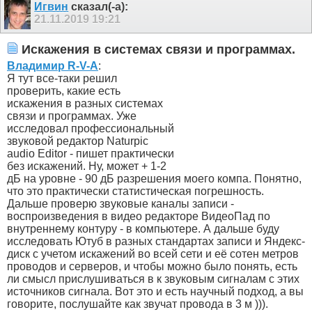
Игвин
сказал(-а):
21.11.2019
19:21
Искажения в системах связи и программах.
Владимир R-V-A
:
Я тут все-таки решил
проверить, какие есть
искажения в разных системах
связи и программах. Уже
исследовал профессиональный
звуковой редактор Naturpic
audio Editor - пишет практически
без искажений. Ну, может + 1-2
дБ на уровне - 90 дБ разрешения моего компа. Понятно,
что это практически статистическая погрешность.
Дальше проверю звуковые каналы записи -
воспроизведения в видео редакторе ВидеоПад по
внутреннему контуру - в компьютере. А дальше буду
исследовать Ютуб в разных стандартах записи и Яндекс-
диск с учетом искажений во всей сети и её сотен метров
проводов и серверов, и чтобы можно было понять, есть
ли смысл прислушиваться в к звуковым сигналам с этих
источников сигнала. Вот это и есть научный подход, а вы
говорите, послушайте как звучат провода в 3 м ))).