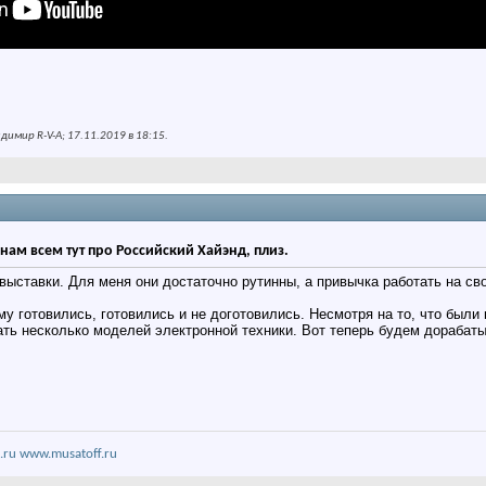
имир R-V-A; 17.11.2019 в
18:15
.
нам всем тут про Российский Хайэнд, плиз.
выставки. Для меня они достаточно рутинны, а привычка работать на св
му готовились, готовились и не доготовились. Несмотря на то, что был
ать несколько моделей электронной техники. Вот теперь будем дорабаты
.ru
www.musatoff.ru