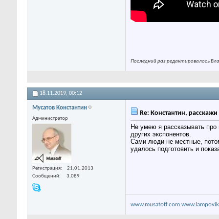
Последний раз редактировалось Влад
18.11.2019,
00:12
Мусатов Константин
Re: Константин, расскажи 
Администратор
Не умею я рассказывать про 
других экспонентов.
Сами люди
не
местные, пото
удалось подготовить и показ
Регистрация
21.01.2013
Сообщений
3,089
www.musatoff.com
www.lampovik