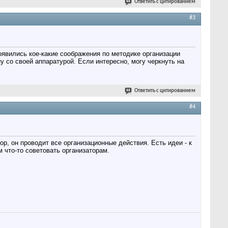
Ответить с цитированием
#3
появились кое-какие соображения по методике организации
у со своей аппаратурой. Если интересно, могу черкнуть на
Ответить с цитированием
#4
р, он проводит все организационные действия. Есть идеи - к
 что-то советовать организаторам.