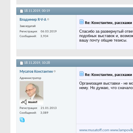
18.11.2019,
00:19
Владимир R-V-A
Re: Константин, расскажи 
Завсегдатай
Спасибо за развернутый отве
Регистрация
06.03.2019
подобных выставок и, возмож
Сообщений
3,934
вашу почту общие тезисы.
18.11.2019,
10:28
Мусатов Константин
Re: Константин, расскажи 
Администратор
Организация выставки - не м
нему. Но думаю, что сначало
Регистрация
21.01.2013
Сообщений
3,089
www.musatoff.com
www.lampovik