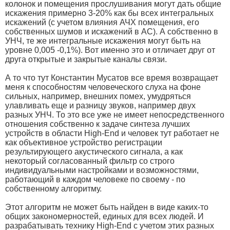
колонок и помещения прослушивания могут дать общие
искажения примерно 3-20% как бы всех интегральных
искажений (с учетом влияния АЧХ помещения, его
собственных шумов и искажений в АС). А собственно в
УНЧ, те же интегральные искажения могут быть на
уровне 0,005 -0,1%). Вот именно это и отличает друг от
друга открытые и закрытые каналы связи.
А то что тут Константин Мусатов все время возвращает
меня к способностям человеческого слуха на фоне
сильных, например, внешних помех, умудряться
улавливать еще и разницу звуков, например двух
разных УНЧ. То это все уже не имеет непосредственного
отношения собственно к задаче синтеза лучших
устройств в области High-End и человек тут работает не
как объективное устройство регистрации
результирующего акустического сигнала, а как
некоторый согласованный фильтр со строго
индивидуальными настройками и возможностями,
работающий в каждом человеке по своему - по
собственному алгоритму.
Этот алгоритм не может быть найден в виде каких-то
общих закономерностей, единых для всех людей. И
разрабатывать технику High-End с учетом этих разных