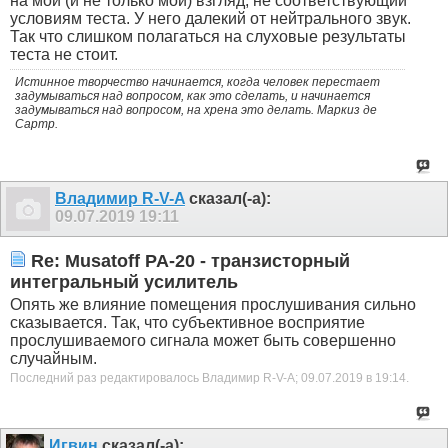
на мой (и не только мой) взгляд, не соответствующий
условиям теста. У него далекий от нейтрального звук.
Так что слишком полагаться на слуховые результаты
теста не стоит.
Истинное творчество начинается, когда человек перестает
задумываться над вопросом, как это сделать, и начинается
задумываться над вопросом, на хрена это делать. Маркиз де
Сартр.
Владимир R-V-A
сказал(-а):
09.07.2019
19:11
Re: Musatoff PA-20 - транзисторный
интегральный усилитель
Опять же влияние помещения прослушивания сильно
сказывается. Так, что субъективное восприятие
прослушиваемого сигнала может быть совершенно
случайным.
Последний раз редактировалось Владимир R-V-A; 09.07.2019 в
19:14
.
Игвин
сказал(-а):