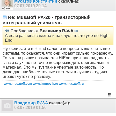
Мусатов Константин
сказал(-а):
07.07.2019
20:14
Re: Musatoff PA-20 - транзисторный
интегральный усилитель
Сообщение от
Владимир R-V-A
А если разница заметна и на слух - то это уже не High-
End.
Ну, если зайти в HiEnd салон и попросить включить две
системы, то окажется, что они играют сильно по-разному.
То, что на рынке называется HiEnd призвано радовать
глаз и слух, но не точно воспроизводить оригинальный
материал. Это мы тут такие упертые за точность. Но
даже две наиболее точные системы в лучших студиях
играют чуток по-разному.
www.musatoff.com
www.lampovik.ru
www.musatoff.ru
Владимир R-V-A
сказал(-а):
08.07.2019
01:56