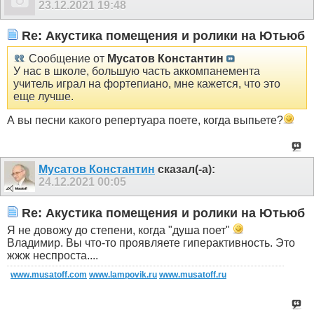
23.12.2021
19:48
Re: Акустика помещения и ролики на Ютьюб
Сообщение от
Мусатов Константин
У нас в школе, большую часть аккомпанемента
учитель играл на фортепиано, мне кажется, что это
еще лучше.
А вы песни какого репертуара поете, когда выпьете?
Мусатов Константин
сказал(-а):
24.12.2021
00:05
Re: Акустика помещения и ролики на Ютьюб
Я не довожу до степени, когда "душа поет"
Владимир. Вы что-то проявляете гиперактивность. Это
жжж неспроста....
www.musatoff.com
www.lampovik.ru
www.musatoff.ru