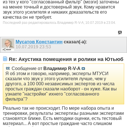
из тех у кого "согласованный фильтр" (мозги) заточены
на менее точный и достоверный звук. Кому нравится
звук этого усилителя и никаких доказательств его
качества он не требует.
Последний раз редактировалось Владимир R-V-A; 10.07.2019 в
23:04
.
Мусатов Константин
сказал(-а):
10.07.2019
23:53
Re: Акустика помещения и ролики на Ютьюб
Сообщение от
Владимир R-V-A
Я об этом и говорю, например, эксперты МТУСИ
сказали что звук у этого усилителя лучше, чем у
другого, а 100 000 независимых экспертов из числа
простых граждан сказали наоборот - он хуже. Как вы
узнаете "настройки" ихнего "согласованного
фильтра"?
Реально так не происходит. По мере набора опыта и
тренировки, результаты экспертизы разными экспертами
становятся ближе. Есть методики оценки, есть тестовый
материал... А вот простые граждане часто слишком