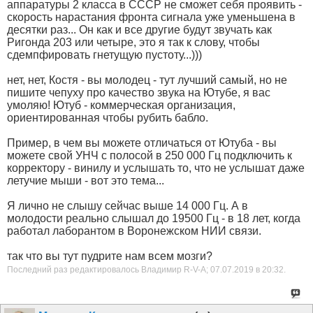
аппаратуры 2 класса в СССР не сможет себя проявить -
скорость нарастания фронта сигнала уже уменьшена в
десятки раз... Он как и все другие будут звучать как
Ригонда 203 или четыре, это я так к слову, чтобы
сдемпфировать гнетущую пустоту...)))
нет, нет, Костя - вы молодец - тут лучший самый, но не
пишите чепуху про качество звука на Ютубе, я вас
умоляю! Ютуб - коммерческая организация,
ориентированная чтобы рубить бабло.
Пример, в чем вы можете отличаться от Ютуба - вы
можете свой УНЧ с полосой в 250 000 Гц подключить к
корректору - винилу и услышать то, что не услышат даже
летучие мыши - вот это тема...
Я лично не слышу сейчас выше 14 000 Гц. А в
молодости реально слышал до 19500 Гц - в 18 лет, когда
работал лаборантом в Воронежском НИИ связи.
так что вы тут пудрите нам всем мозги?
Последний раз редактировалось Владимир R-V-A; 07.07.2019 в
20:32
.