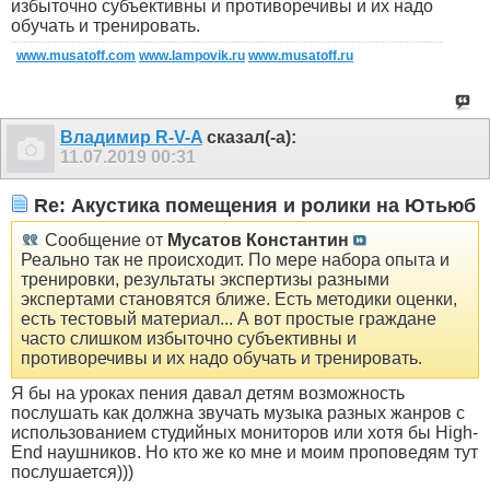
избыточно субъективны и противоречивы и их надо
обучать и тренировать.
www.musatoff.com
www.lampovik.ru
www.musatoff.ru
Владимир R-V-A
сказал(-а):
11.07.2019
00:31
Re: Акустика помещения и ролики на Ютьюб
Сообщение от
Мусатов Константин
Реально так не происходит. По мере набора опыта и
тренировки, результаты экспертизы разными
экспертами становятся ближе. Есть методики оценки,
есть тестовый материал... А вот простые граждане
часто слишком избыточно субъективны и
противоречивы и их надо обучать и тренировать.
Я бы на уроках пения давал детям возможность
послушать как должна звучать музыка разных жанров с
использованием студийных мониторов или хотя бы High-
End наушников. Но кто же ко мне и моим проповедям тут
послушается)))