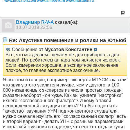
www.musatoff.com
www.lampovik.ru
www.musatoff.ru
Владимир R-V-A
сказал(-а):
10.07.2019
22:56
Re: Акустика помещения и ролики на Ютьюб
Сообщение от
Мусатов Константин
Все, что мы делаем - делаем не для приборов, а для
людей. Потребителем аппаратуры является человек.
Если измерения хорошие, а экспертное заключение
плохое, то главнее экспертное заключнние.
Я об этом и говорю, например, эксперты МТУСИ сказали
что звук у этого усилителя лучше, чем у другого, а 100
000 независимых экспертов из числа простых граждан
сказали наоборот - он хуже. Как вы узнаете "настройки"
ихнего "согласованного фильтра"? И кому в такой
неопределенной ситуации верить? Чтобы подогнать
"качество" звучания УНЧ под конкретного слушателя,
нужно сначала изучить его "согласованный фильтр" есть
и второй вариант - делать УНЧ с разными параметрами
и окраской звучания в надежде, что его кто-то да и купит,