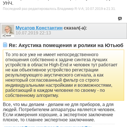
УНЧ.
Последний раз редактировалось Владимир R-V-A; 10.07.2019 в
21:31
.
Мусатов Константин
сказал(-а):
10.07.2019
22:13
Re: Акустика помещения и ролики на Ютьюб
То это все уже не имеет непосредственного
отношения собственно к задаче синтеза лучших
устройств в области High-End и человек тут работает
не как объективное устройство регистрации
результирующего акустического сигнала, а как
некоторый согласованный фильтр со строго
индивидуальными настройками и возможностями,
работающий в каждом человеке по своему - по
собственному алгоритму.
Все, что мы делаем - делаем не для приборов, а для
людей. Потребителем аппаратуры является человек.
Если измерения хорошие, а экспертное заключение
плохое, то главнее экспертное заключнние.