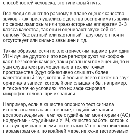
способностей человека, это тупиковый путь.
Все люди слышат по разному в плане оценок качества
звуков - как прислушались с детства воспринимать звуки
по своим ламповым или транзисторным аппаратам 2- 3
класса качества, так они и оценивают звуки сейчас -
одному "бас ватный или картонный", другому он почти
отсутствует или сильно завышен и т.д.
Таким образом, если по электрическим параметрам один
УНЧ лучше другого и это все регистрируют микрофоны
как в безэховой камере, так и реальном помещении, то и
уши слушателя размещенные в тех же точках
пространства будут объективно слышать более
качественный звук, который больше всего похож на звук
оригинала записи, который они слышали бы, например,
в тех же точно условиях, что их зафиксировал
микрофон-голова, при их записи.
Например, если в качестве опорного тест сигнала
использовались качественные, студийные записи,
воспроизводимые теми же студийными мониторами (АС)
но другими - студийными УНЧ, качество работы которых
на слух признано всеми экспертами. И по электрическим
параметрам они, по крайней мере, не хуже тестируемых