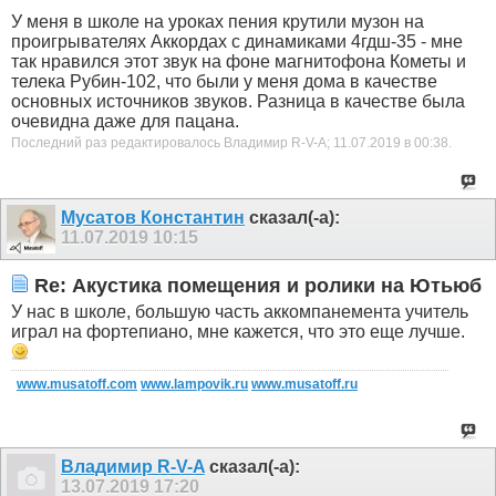
У меня в школе на уроках пения крутили музон на
проигрывателях Аккордах с динамиками 4гдш-35 - мне
так нравился этот звук на фоне магнитофона Кометы и
телека Рубин-102, что были у меня дома в качестве
основных источников звуков. Разница в качестве была
очевидна даже для пацана.
Последний раз редактировалось Владимир R-V-A; 11.07.2019 в
00:38
.
Мусатов Константин
сказал(-а):
11.07.2019
10:15
Re: Акустика помещения и ролики на Ютьюб
У нас в школе, большую часть аккомпанемента учитель
играл на фортепиано, мне кажется, что это еще лучше.
www.musatoff.com
www.lampovik.ru
www.musatoff.ru
Владимир R-V-A
сказал(-а):
13.07.2019
17:20