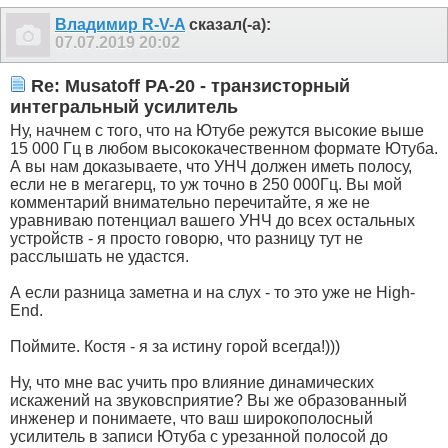
Владимир R-V-A
сказал(-а):
07.07.2019
20:02
Re: Musatoff PA-20 - транзисторный
интегральный усилитель
Ну, начнем с того, что на Ютубе режутся высокие выше
15 000 Гц в любом высококачественном формате Ютуба.
А вы нам доказываете, что УНЧ должен иметь полосу,
если не в мегагерц, то уж точно в 250 000Гц. Вы мой
комментарий внимательно перечитайте, я же не
уравниваю потенциал вашего УНЧ до всех остальных
устройств - я просто говорю, что разницу тут не
расслышать не удастся.
А если разница заметна и на слух - то это уже не High-
End.
Поймите. Костя - я за истину горой всегда!)))
Ну, что мне вас учить про влияние динамических
искажений на звуковсприятие? Вы же образованный
инженер и понимаете, что ваш широкополосный
усилитель в записи Ютуба с урезанной полосой до