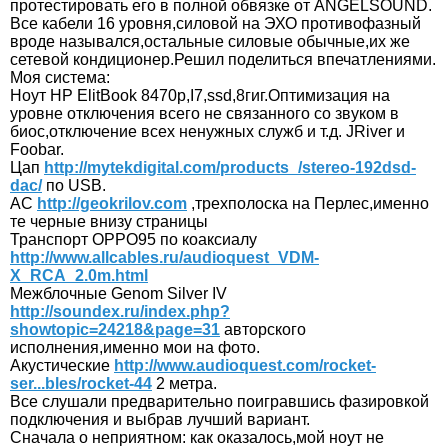
протестировать его в полной обвязке от ANGELSOUND.
Все кабели 16 уровня,силовой на ЭХО противофазный
вроде назывался,остальные силовые обычные,их же
сетевой кондиционер.Решил поделиться впечатлениями.
Моя система:
Ноут HP ElitBook 8470p,I7,ssd,8гиг.Оптимизация на
уровне отключения всего не связанного со звуком в
биос,отключение всех ненужных служб и т.д. JRiver и
Foobar.
Цап
http://mytekdigital.com/products_/stereo-192dsd-
dac/
по USB.
АС
http://geokrilov.com
,трехполоска на Перлес,именно
те черные внизу страницы
Транспорт OPPO95 по коаксиалу
http://www.allcables.ru/audioquest_VDM-
X_RCA_2.0m.html
Межблочные Genom Silver IV
http://soundex.ru/index.php?
showtopic=24218&page=31
авторского
исполнения,именно мои на фото.
Акустические
http://www.audioquest.com/rocket-
ser...bles/rocket-44
2 метра.
Все слушали предварительно поигравшись фазировкой
подключения и выбрав лучший вариант.
Сначала о неприятном: как оказалось,мой ноут не