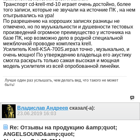
Транспорт cd-krell-md-10 играет очень достойно, более
того записи, которые не звучали на источние ПК , на нем
отыгрывались на ура!
По разрешению на хорроших записях разницы не
отмечено, но по мууыкальности и душевности тестовых
произведений огромное преимущество у источника на
базе ПК, нор возможно дело в родной специальной
межблочной проводке комплекта krell.
Усилитель Krell-KSA-700S.играл точно , музыкально, и
очень мощно! По утверждению владельца его акустику
смогла раскрыть только самая высокая и мощная
модель усилителя из всей опробованной линейки.
Лучше один раз услышать, чем делать вид, что такого не может
быть!
Владислав Андреев
сказал(-а):
23.06.2019
16:03
Re: Отзывы на продукцию &amp;quot;
ANGELSOUND&amp;quot;