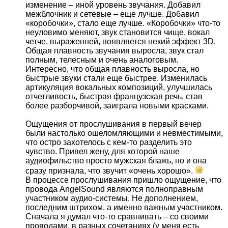
изменение – иной уровень звучания. Добавил
межблочник и сетевые – еще лучше. Добавил
«коробочки», стало еще лучше. «Коробочки» что-то
неуловимо меняют, звук становится чище, вокал
четче, выраженней, появляется некий эффект 3D.
Общая плавность звучания выросла, звук стал
полным, телесным и очень аналоговым.
Интересно, что общая плавность выросла, но
быстрые звуки стали еще быстрее. Изменилась
артикуляция вокальных композиций, улучшилась
отчетливость, быстрая французская речь, став
более разборчивой, заиграла новыми красками.
Ощущения от прослушивания в первый вечер
были настолько ошеломляющими и невместимыми,
что остро захотелось с кем-то разделить это
чувство. Привел жену, для которой наше
аудиофильство просто мужская блажь, но и она
сразу признала, что звучит «очень хорошо».
В процессе прослушивания пришло ощущение, что
провода AngelSound являются полноправным
участником аудио-системы. Не дополнением,
последним штрихом, а именно важным участником.
Сначала я думал что-то сравнивать – со своими
проводами, в разных сочетаниях (у меня есть