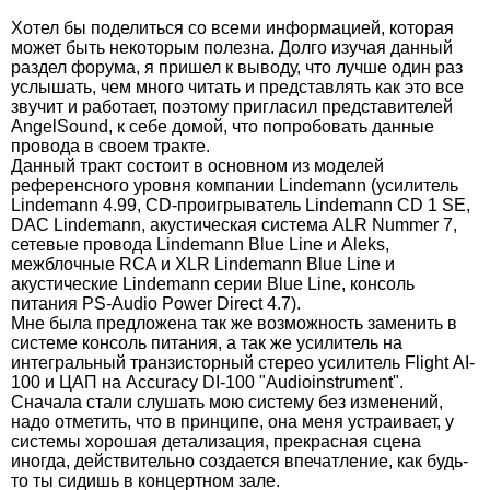
Хотел бы поделиться со всеми информацией, которая
может быть некоторым полезна. Долго изучая данный
раздел форума, я пришел к выводу, что лучше один раз
услышать, чем много читать и представлять как это все
звучит и работает, поэтому пригласил представителей
AngelSound, к себе домой, что попробовать данные
провода в своем тракте.
Данный тракт состоит в основном из моделей
референсного уровня компании Lindemann (усилитель
Lindemann 4.99, CD-проигрыватель Lindemann CD 1 SE,
DAC Lindemann, акустическая система ALR Nummer 7,
сетевые провода Lindemann Blue Line и Aleks,
межблочные RCA и XLR Lindemann Blue Line и
акустические Lindemann серии Blue Line, консоль
питания PS-Audio Power Direct 4.7).
Мне была предложена так же возможность заменить в
системе консоль питания, а так же усилитель на
интегральный транзисторный стерео усилитель Flight АI-
100 и ЦАП на Accuracy DI-100 "Audioinstrument".
Сначала стали слушать мою систему без изменений,
надо отметить, что в принципе, она меня устраивает, у
системы хорошая детализация, прекрасная сцена
иногда, действительно создается впечатление, как будь-
то ты сидишь в концертном зале.