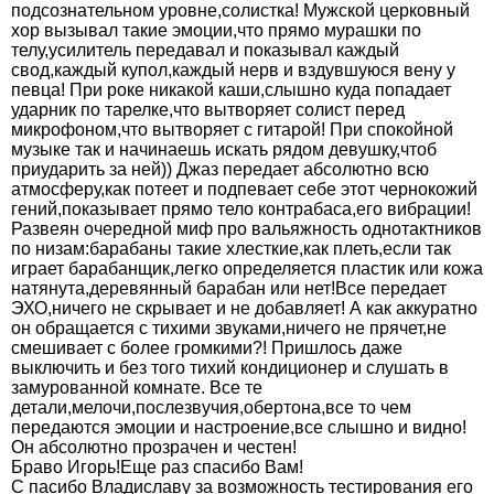
подсознательном уровне,солистка! Мужской церковный
хор вызывал такие эмоции,что прямо мурашки по
телу,усилитель передавал и показывал каждый
свод,каждый купол,каждый нерв и вздувшуюся вену у
певца! При роке никакой каши,слышно куда попадает
ударник по тарелке,что вытворяет солист перед
микрофоном,что вытворяет с гитарой! При спокойной
музыке так и начинаешь искать рядом девушку,чтоб
приударить за ней)) Джаз передает абсолютно всю
атмосферу,как потеет и подпевает себе этот чернокожий
гений,показывает прямо тело контрабаса,его вибрации!
Развеян очередной миф про вальяжность однотактников
по низам:барабаны такие хлесткие,как плеть,если так
играет барабанщик,легко определяется пластик или кожа
натянута,деревянный барабан или нет!Все передает
ЭХО,ничего не скрывает и не добавляет! А как аккуратно
он обращается с тихими звуками,ничего не прячет,не
смешивает с более громкими?! Пришлось даже
выключить и без того тихий кондиционер и слушать в
замурованной комнате. Все те
детали,мелочи,послезвучия,обертона,все то чем
передаются эмоции и настроение,все слышно и видно!
Он абсолютно прозрачен и честен!
Браво Игорь!Еще раз спасибо Вам!
С пасибо Владиславу за возможность тестирования его