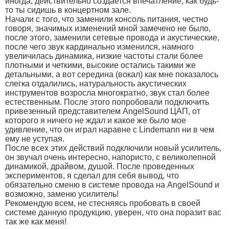
иногда, действительно создается впечатление, как будь-
то ты сидишь в концертном зале.
Начали с того, что заменили консоль питания, честно
говоря, значимых изменений мной замечено не было,
после этого, заменили сетевые провода и акустические,
после чего звук кардинально изменился, намного
увеличилась динамика, низкие частоты стали более
плотными и четкими, высокие остались такими же
детальными, а вот середина (вокал) как мне показалось
слегка отдалились, натуральность акустических
инструментов возросла многократно, звук стал более
естественным. После этого попробовали подключить
привезенный представителем AngelSound ЦАП, от
которого я ничего не ждал и какое же было мое
удивление, что он играл наравне с Lindemann ни в чем
ему не уступая.
После всех этих действий подключили новый усилитель,
он звучал очень интересно, напористо, с великолепной
динамикой, драйвом, душой. После проведенных
экспериментов, я сделал для себя вывод, что
обязательно сменю в системе провода на AngelSound и
возможно, заменю усилитель!
Рекомендую всем, не стесняясь пробовать в своей
системе данную продукцию, уверен, что она поразит вас
так же как меня!