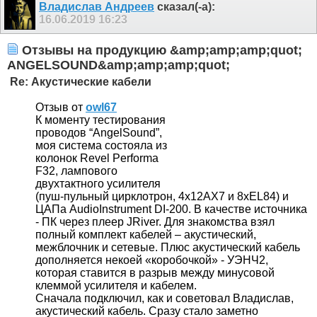
Владислав Андреев
сказал(-а):
16.06.2019
16:23
Отзывы на продукцию &amp;amp;amp;quot;
ANGELSOUND&amp;amp;amp;quot;
Re: Акустические кабели
Отзыв от
owl67
К моменту тестирования
проводов “AngelSound”,
моя система состояла из
колонок Revel Performa
F32, лампового
двухтактного усилителя
(пуш-пульный цирклотрон, 4х12АХ7 и 8хEL84) и
ЦАПа AudioInstrument DI-200. В качестве источника
- ПК через плеер JRiver. Для знакомства взял
полный комплект кабелей – акустический,
межблочник и сетевые. Плюс акустический кабель
дополняется некоей «коробочкой» - УЭНЧ2,
которая ставится в разрыв между минусовой
клеммой усилителя и кабелем.
Сначала подключил, как и советовал Владислав,
акустический кабель. Сразу стало заметно