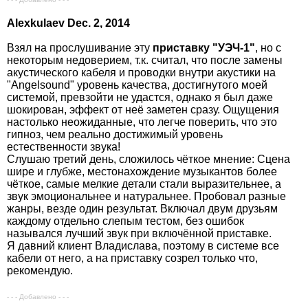
Аlexkulaev Dec. 2, 2014
Взял на прослушивание эту
приставку "УЭЧ-1"
, но с
некоторым недоверием, т.к. считал, что после замены
акустического кабеля и проводки внутри акустики на
"Angelsound" уровень качества, достигнутого моей
системой, превзойти не удастся, однако я был даже
шокирован, эффект от неё заметен сразу. Ощущения
настолько неожиданные, что легче поверить, что это
гипноз, чем реально достижимый уровень
естественности звука!
Слушаю третий день, сложилось чёткое мнение: Сцена
шире и глубже, местонахождение музыкантов более
чёткое, самые мелкие детали стали выразительнее, а
звук эмоциональнее и натуральнее. Пробовал разные
жанры, везде один результат. Включал двум друзьям
каждому отдельно слепым тестом, без ошибок
назывался лучший звук при включённой приставке.
Я давний клиент Владислава, поэтому в системе все
кабели от него, а на приставку созрел только что,
рекомендую.
- - - Добавлено - - -