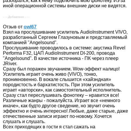
разобрался, как к нему подключить мою фонотеку. Из-за
иной операционной системы внешние диски не видятся.
- - - Добавлено - - -
Отзыв от
owl67
Взял на прослушивание усилитель AudioInstrument VIVO,
разработанный Сергеем Глазуновым и представляемый
компанией "Angelsound".
Прослушивание проводилось в системе: акустика Revel
Performa F32, ЦАП AudioInstrument DI-200, провода
"Angelsound". В качестве источника - ПК через плеер
JRiver.
Сразу был поражен звучанием. Wow-эффект налицо!
Усилитель играет очень живо (VIVO), тонко,
проникновенно. В вокале слышится «хайэндная»
породистость и бархатистость. При этом усилитель
играет «авторски», как самостоятельный исполнитель.
Сразу стал переслушивать фонотеку – нравится все!
Различные жанры - пожалуйста. Играет все «немного
иначе», как будто другое сведение, но звучит очень
эффектно и очень интересно! Любые, даже старые, даже
отечественные записи играют по-новому. Хочется
слушать и слушать.
Всех приходящих в гости я стал сажать на