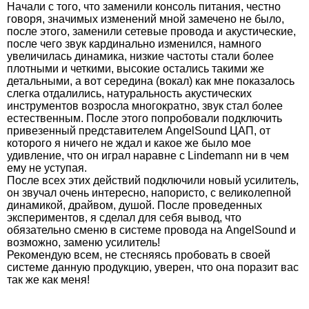
Начали с того, что заменили консоль питания, честно
говоря, значимых изменений мной замечено не было,
после этого, заменили сетевые провода и акустические,
после чего звук кардинально изменился, намного
увеличилась динамика, низкие частоты стали более
плотными и четкими, высокие остались такими же
детальными, а вот середина (вокал) как мне показалось
слегка отдалились, натуральность акустических
инструментов возросла многократно, звук стал более
естественным. После этого попробовали подключить
привезенный представителем AngelSound ЦАП, от
которого я ничего не ждал и какое же было мое
удивление, что он играл наравне с Lindemann ни в чем
ему не уступая.
После всех этих действий подключили новый усилитель,
он звучал очень интересно, напористо, с великолепной
динамикой, драйвом, душой. После проведенных
экспериментов, я сделал для себя вывод, что
обязательно сменю в системе провода на AngelSound и
возможно, заменю усилитель!
Рекомендую всем, не стесняясь пробовать в своей
системе данную продукцию, уверен, что она поразит вас
так же как меня!