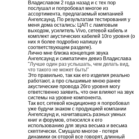
Владиславом 2 года назад и с тех пор
послушал и попробовал многое из
ассортимента, предлагаемый компанией
Ангелсаунд. По результатам тестирования у
меня дома остались: ЦАП с ламповым
выходом, усилитель Vivo, сетевой кабель и
комплект акустических кабелей 10го уровня (о
них я более подробно напишу в
соответствующем разделе).
Лично мне близка концепция звука
Ангелсаунд и симпатичен девиз Владислава
"
Лучше один раз услышать, чем делать вид,
что такого не может быть!"
Это правильно, так как его изделия реально
работают, а про слышимые мною ранее
акустические провода 26го уровня могу
ответственно заявить, что они влияют на звук
системы на уровне компонента.
Так вот, сетевой кондиционер я попробовал
уже будучи знаком с продукцией компании
Ангелсаунд и, начитавшись разных умных
книг и форумов, относился к его
использованию для звука весьма и весьма
скептически. Смущало многое - потеря
динамики ок оторой все говорят, длинный