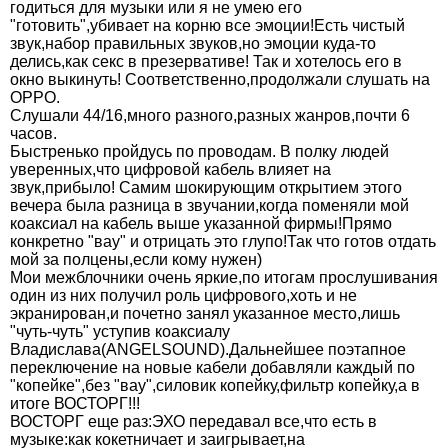
годиться для музыки или я не умею его
"готовить",убивает на корню все эмоции!Есть чистый
звук,набор правильных звуков,но эмоции куда-то
делись,как секс в презервативе! Так и хотелось его в
окно выкинуть! Соответственно,продолжали слушать на
OPPO.
Слушали 44/16,много разного,разных жанров,почти 6
часов.
Быстренько пройдусь по проводам. В полку людей
уверенных,что цифровой кабель влияет на
звук,прибыло! Самим шокирующим открытием этого
вечера была разница в звучании,когда поменяли мой
коаксиал на кабель выше указанной фирмы!Прямо
конкретно "вау" и отрицать это глупо!Так что готов отдать
мой за полцены,если кому нужен)
Мои межблочники очень яркие,по итогам прослушивания
один из них получил роль цифрового,хоть и не
экранирован,и почетно занял указанное место,лишь
"чуть-чуть" уступив коаксиалу
Владислава(ANGELSOUND).Дальнейшее поэтапное
переключение на новые кабели добавляли каждый по
"копейке",без "вау",силовик копейку,фильтр копейку,а в
итоге ВОСТОРГ!!!
ВОСТОРГ еще раз:ЭХО передавал все,что есть в
музыке:как кокетничает и заигрывает,на