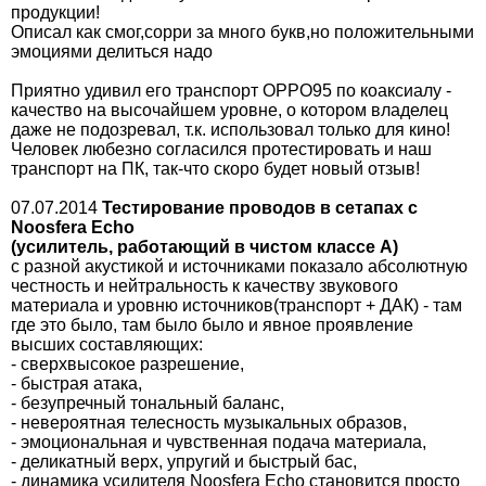
продукции!
Описал как смог,сорри за много букв,но положительными
эмоциями делиться надо
Приятно удивил его транспорт OPPO95 по коаксиалу -
качество на высочайшем уровне, о котором владелец
даже не подозревал, т.к. использовал только для кино!
Человек любезно согласился протестировать и наш
транспорт на ПК, так-что скоро будет новый отзыв!
07.07.2014
Тестирование проводов в сетапах с
Noosfera Echo
(усилитель, работающий в чистом классе А)
с разной акустикой и источниками показало абсолютную
честность и нейтральность к качеству звукового
материала и уровню источников(транспорт + ДАК) - там
где это было, там было было и явное проявление
высших составляющих:
- сверхвысокое разрешение,
- быстрая атака,
- безупречный тональный баланс,
- невероятная телесность музыкальных образов,
- эмоциональная и чувственная подача материала,
- деликатный верх, упругий и быстрый бас,
- динамика усилителя Noosfera Echo становится просто