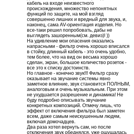
кабель на входе неизвестного
происхождения, множество непонятных
функций по защите, на мой взгляд
совершенно лишних и вредный для звука, и,
наконец, сама AV-ориентация изделия. Но
все-таки решил попробовать, дабы не
выглядеть зашоренным(см. девиз)! ))
На удивление мои опасения оказались
напрасными - фильтр очень хорошо вписался
в стойку, длинный кабель - это очень удобно,
тем более, что на вид он весьма хорошо
сделан, экран, большое количество розеток -
все это к списку достоинств.
Но главное - конечно звук!!! Фильтр сразу
оказывает на звучание системы явно
заметное влияние, звук становится ПОЛНЫМ,
аналоговым и очень музыкальным. При этом
не ухудшается разрешение и динамика! Не
буду подробно описывать звучание
конкретных композиций. Отмечу лишь, что
эффект от включения фильтра был заметен
всем, даже самым неискушенным людям,
включая домочадцев.
Два раза хотел вернуть сам, но после
отключения звук обеднялся, уже ощущалась