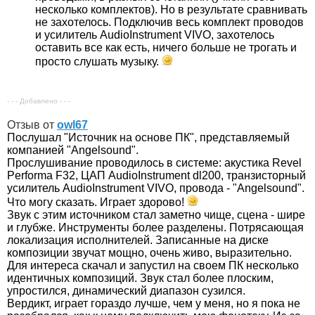
несколько комплектов). Но в результате сравнивать
не захотелось. Подключив весь комплект проводов
и усилитель AudioInstrument VIVO, захотелось
оставить все как есть, ничего больше не трогать и
просто слушать музыку.
- - - Добавлено - - -
Отзыв от
owl67
Послушал "Источник на основе ПК", представляемый
компанией "Angelsound".
Прослушивание проводилось в системе: акустика Revel
Performa F32, ЦАП AudioInstrument dl200, транзисторный
усилитель AudioInstrument VIVO, провода - "Angelsound".
Что могу сказать. Играет здорово!
Звук с этим источником стал заметно чище, сцена - шире
и глубже. Инструменты более разделены. Потрясающая
локализация исполнителей. Записанные на диске
композиции звучат мощно, очень живо, выразительно.
Для интереса скачал и запустил на своем ПК несколько
идентичных композиций. Звук стал более плоским,
упростился, динамический диапазон сузился.
Вердикт, играет гораздо лучше, чем у меня, но я пока не