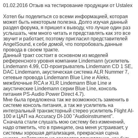
01.02.2016 Отзыв на тестирование продукции от Ustalex
Хотел бы поделиться со всеми информацией, которая
может быть некоторым полезна. Долго изучая данный
раздел форума, я пришел к выводу, что лучше один раз
услышать, чем много читать и представлять как это все
звучит и работает, поэтому пригласил представителей
AngelSound, к себе домой, что попробовать данные
провода в своем тракте.
Данный тракт состоит в основном из моделей
референсного уровня компании Lindemann (усилитель
Lindemann 4.99, CD-проигрыватель Lindemann CD 1 SE,
DAC Lindemann, акустическая система ALR Nummer 7,
сетевые провода Lindemann Blue Line и Aleks,
межблочные RCA и XLR Lindemann Blue Line и
акустические Lindemann серии Blue Line, консоль
питания PS-Audio Power Direct 4.7).
Мне была предложена так же возможность заменить в
системе консоль питания, а так же усилитель на
интегральный транзисторный стерео усилитель Flight АI-
100 и ЦАП на Accuracy DI-100 "Audioinstrument".
Сначала стали слушать мою систему без изменений,
надо отметить, что в принципе, она меня устраивает, у
системы хорошая детализация, прекрасная сцена