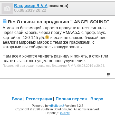
Владимир R-V-A
сказал(-а):
06.08.2019
20:22
Re: Отзывы на продукцию " ANGELSOUND"
А можно без эмоций - просто пропустите тест сигналы
через свой кабель, через прогу RMAA5.5 с проф. звук.
картой от -130-145 дБ.
и если не сложно ближайшие
аналоги мировых марок с теми же графиками, с
которыми вы собираетесь конкурировать.
Нам всем хочется увидеть разницу и понять, а стоит ли
платить за столь существенное улучшение.
Последний раз редактировалось Владимир R-V-A; 06.08.2019 в
20:24
.
Вход
Регистрация
Полная версия
Вверх
Powered by
vBulletin®
Version 4.2.5
Copyright © 2026 vBulletin Solutions, Inc. All rights reserved.
Перевод:
zCarot