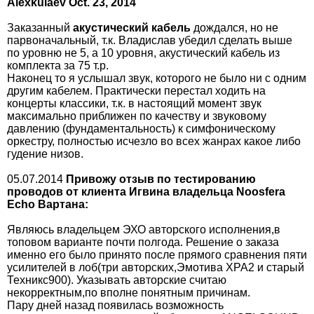
Аlexkulaev Oct. 23, 2014
Заказанный
акустический кабель
дождался, но не
парвоначальный, т.к. Владислав убедил сделать выше
по уровню не 5, а 10 уровня, акустический кабель из
комплекта за 75 т.р.
Наконец то я услышал звук, которого не было ни с одним
другим кабелем. Практически перестал ходить на
концерты классики, т.к. в настоящий момент звук
максимально приближен по качеству и звуковому
давлению (фундаментальность) к симфоническому
оркестру, полностью исчезло во всех жанрах какое либо
гудение низов.
05.07.2014
Привожу отзыв по тестированию
проводов от клиента Игвина владельца Noosfera
Echo Вартана:
Являюсь владельцем ЭХО авторского исполнения,в
топовом варианте почти полгода. Решение о заказа
именно его было принято после прямого сравнения пяти
усилителей в лоб(три авторских,Эмотива XPA2 и старый
Техникс900). Указывать авторские считаю
некорректным,по вполне понятным причинам.
Пару дней назад появилась возможность