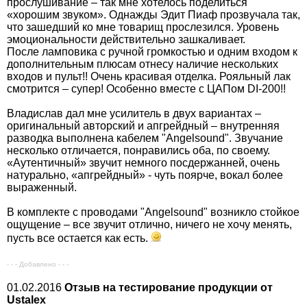
прослушивание – так мне хотелось поделиться
«хорошим звуком». Однажды Эдит Пиаф прозвучала так,
что зашедший ко мне товарищ прослезился. Уровень
эмоциональности действительно зашкаливает.
После ламповика с ручной громкостью и одним входом к
дополнительным плюсам отнесу наличие нескольких
входов и пульт!! Очень красивая отделка. Рояльный лак
смотрится – супер! Особенно вместе с ЦАПом DI-200!!
Владислав дал мне усилитель в двух вариантах –
оригинальный авторский и апгрейдный – внутренняя
разводка выполнена кабелем "Angelsound". Звучание
несколько отличается, понравились оба, по своему.
«Аутентичный» звучит немного посдержанней, очень
натурально, «апгрейдный» - чуть поярче, вокал более
выраженный.
В комплекте с проводами "Angelsound" возникло стойкое
ощущение – все звучит отлично, ничего не хочу менять,
пусть все остается как есть.
- - - Добавлено - - -
01.02.2016
Отзыв на тестирование продукции от
Ustalex