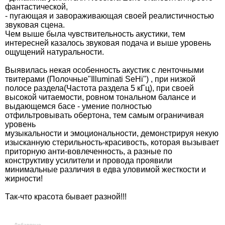
фантастической,
- пугающая и завораживающая своей реалистичностью
звуковая сцена.
Чем выше была чувствительность акустики, тем
интересней казалось звуковая подача и выше уровень
ощущений натуральности.
Выявилась некая особенность акустик с ленточными
твитерами (Полочные"Illuminati SeHi") , при низкой
полосе раздела(Частота раздела 5 кГц), при своей
высокой читаемости, ровном тональном балансе и
выдающемся басе - умение полностью
отфильтровывать обертона, тем самым ограничивая
уровень
музыкальности и эмоциональности, демонстрируя некую
изысканную стерильность-красивость, которая вызывает
приторную анти-вовлеченность, а разные по
конструктиву усилители и провода проявили
минимальные различия в едва уловимой жесткости и
жирности!
Так-что красота бывает разной!!!
- - - Добавлено - - -