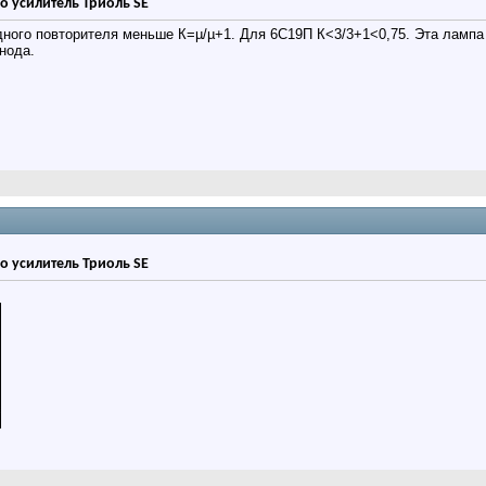
о усилитель Триоль SE
ого повторителя меньше К=µ/µ+1. Для 6С19П К<3/3+1<0,75. Эта лампа у
нода.
о усилитель Триоль SE