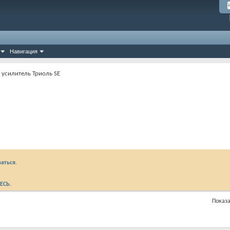
Навигация
 усилитель Триоль SE
аться.
ЕСЬ
.
Показа