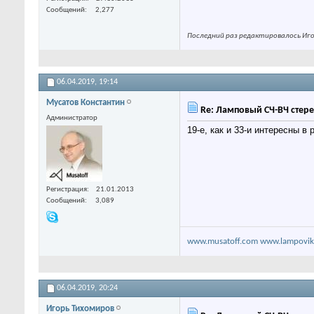
Сообщений
2,277
Последний раз редактировалось Игор
06.04.2019,
19:14
Мусатов Константин
Re: Ламповый СЧ-ВЧ стере
Администратор
19-е, как и 33-и интересны в
Регистрация
21.01.2013
Сообщений
3,089
www.musatoff.com
www.lampovik
06.04.2019,
20:24
Игорь Тихомиров