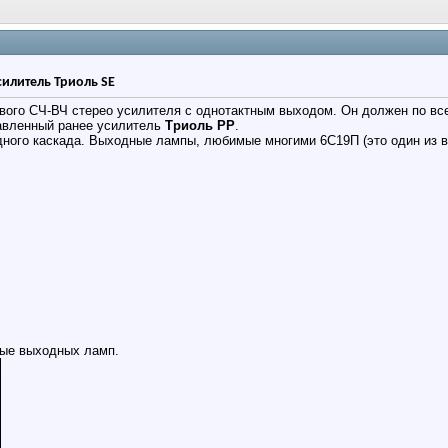
илитель Триоль SE
вого СЧ-ВЧ стерео усилителя с однотактным выходом. Он должен по вс
авленный ранее усилитель
Триоль РР
.
ного каскада. Выходные лампы, любимые многими 6С19П (это один из в
мые выходных ламп.