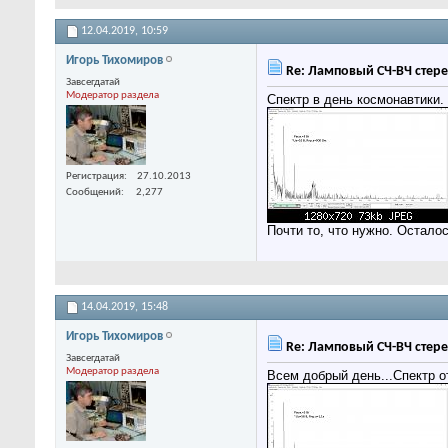
12.04.2019,
10:59
Игорь Тихомиров
Re: Ламповый СЧ-ВЧ стере
Завсегдатай
Модератор раздела
Спектр в день космонавтики.
Регистрация
27.10.2013
Сообщений
2,277
Почти то, что нужно. Осталос
14.04.2019,
15:48
Игорь Тихомиров
Re: Ламповый СЧ-ВЧ стере
Завсегдатай
Модератор раздела
Всем добрый день...Спектр от