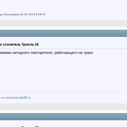
ь Тихомиров; 06.04.2019 в
18:44
.
о усилитель Триоль SE
 режиме катодного повторителя, работающего на транс.
.ru
www.musatoff.ru