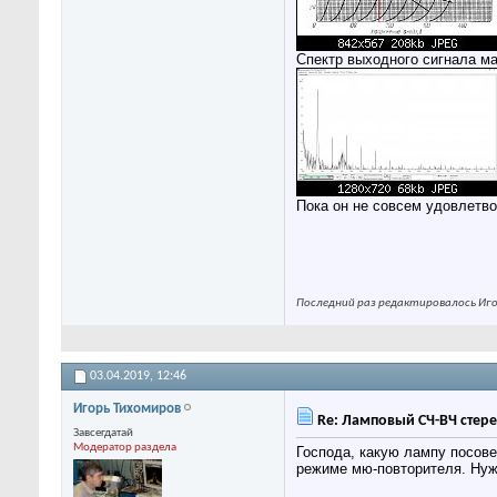
Спектр выходного сигнала мак
Пока он не совсем удовлетво
Последний раз редактировалось Игор
03.04.2019,
12:46
Игорь Тихомиров
Re: Ламповый СЧ-ВЧ стере
Завсегдатай
Модератор раздела
Господа, какую лампу посове
режиме мю-повторителя. Нуж