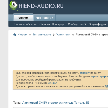
Форум
Что нового?
Новые сообщения
Справка
Календарь
Сообщество
Опции форума
Форум
Тематические
Усилители
Ламповый СЧ-ВЧ стерео
Если это ваш первый визит, рекомендуем почитать
справку
по сайту.
Для того, чтобы начать писать сообщения, Вам необходимо
зарегистриров
Для просмотра сообщений регистрация не требуется.
Забыли пароль? Нажмите
ЗДЕСЬ!
Для повторного запроса письма на активацию учетной записи нажмите
ЗД
Тема:
Ламповый СЧ-ВЧ стерео усилитель Триоль SE