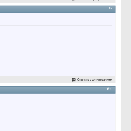
#9
Ответить с цитированием
#10