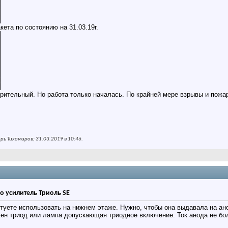
ета по состоянию на 31.03.19г.
рительный. Но работа только началась. По крайней мере взрывы и пожа
ь Тихомиров; 31.03.2019 в
10:46
.
о усилитель Триоль SE
туете использовать на нижнем этаже. Нужно, чтобы она выдавала на ан
ен триод или лампа допускающая триодное включение. Ток анода не бо