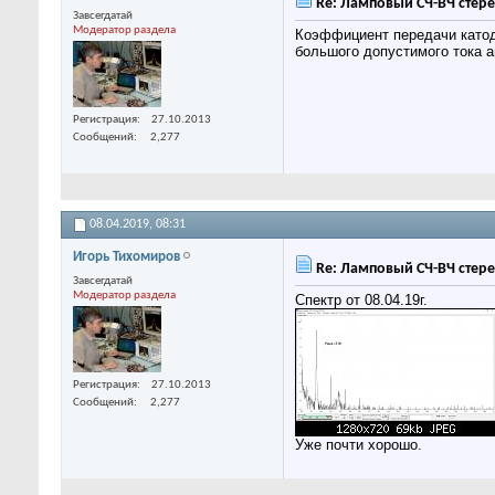
Re: Ламповый СЧ-ВЧ стере
Завсегдатай
Модератор раздела
Коэффициент передачи катодн
большого допустимого тока а
Регистрация
27.10.2013
Сообщений
2,277
08.04.2019,
08:31
Игорь Тихомиров
Re: Ламповый СЧ-ВЧ стере
Завсегдатай
Модератор раздела
Спектр от 08.04.19г.
Регистрация
27.10.2013
Сообщений
2,277
Уже почти хорошо.