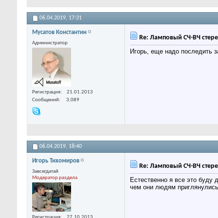
06.04.2019,
17:31
Мусатов Константин
Re: Ламповый СЧ-ВЧ стере
Администратор
Игорь, еще надо последить з
Регистрация
21.01.2013
Сообщений
3,089
06.04.2019,
18:40
Игорь Тихомиров
Re: Ламповый СЧ-ВЧ стере
Завсегдатай
Модератор раздела
Естественно я все это буду 
чем они людям приглянулись
Регистрация
27.10.2013