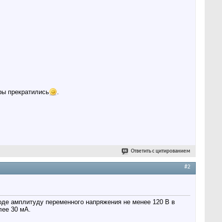
ры прекратились
.
Ответить с цитированием
#2
оде амплитуду переменного напряжения не менее 120 В в
лее 30 мА.