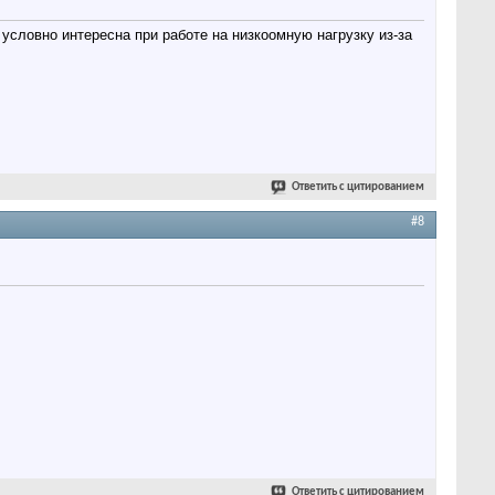
словно интересна при работе на низкоомную нагрузку из-за
Ответить с цитированием
#8
Ответить с цитированием