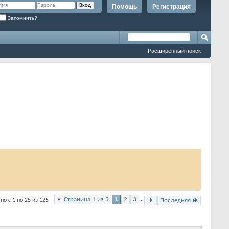
Помощь
Регистрация
Запомнить?
Расширенный поиск
Страница 1 из 5
1
2
3
...
но с 1 по 25 из 125
Последняя