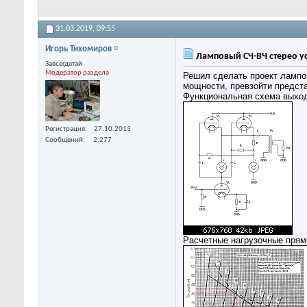
31.03.2019,
09:55
Игорь Тихомиров
Ламповый СЧ-ВЧ стерео ус
Завсегдатай
Модератор раздела
Решил сделать проект лампо
мощности, превзойти предст
Функциональная схема выход
Регистрация
27.10.2013
Сообщений
2,277
Расчетные нагрузочные пря