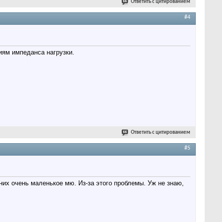
Ответить с цитированием
#4
иям импеданса нагрузки.
Ответить с цитированием
#5
 них очень маленькое мю. Из-за этого проблемы. Уж не знаю,