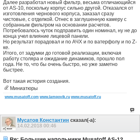
Далее разработал новый фильтр, весьма отличающийся
от AS-10, поскольку корпус сильно другой. Отказался от
изготовления чернового корпуса, заказал сразу
чистовые, с отделкой. Отнес в заглушенную камеру с
собранным фильтром на основании расчетов.
Потребовалось чуток подправить один номинал, ну не до
конца учел влияние лицевой панели.
Но результат порадовал и по АЧХ и по ватерфолу и по Z-
ке.
Итого, от задумки до готовой реализации, включая
работу столяра и ожидание динамиков, прошло пол
года. Не то, что бы очень быстро, но уже заметно
быстрее.
Вот такая история создания.
Миниатюры
www.musatoff.com
www.lampovik.ru
www.musatoff.ru
Мусатов Константин
сказал(-а):
14.02.2018
00:46
Re: Большие напольники Musatoff AS-12