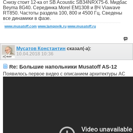
Снизу стоит 12-ка от SB Acoustic SB34NRX75-6. Мидбас
Beyma 8G40. Серединка Morel EM1308 и ВЧ Viawave
RT850. Частоты раздела 100, 800 и 4500 Гц. Сведены
все динамики в фазе.
www.musatoff.com
www.lampovik.ru
www.musatoff.ru
Мусатов Константин
сказал(-а):
10.04.2018
10:36
Re: Большие напольники Musatoff AS-12
Появилось первое видео с описанием архитектуры АС