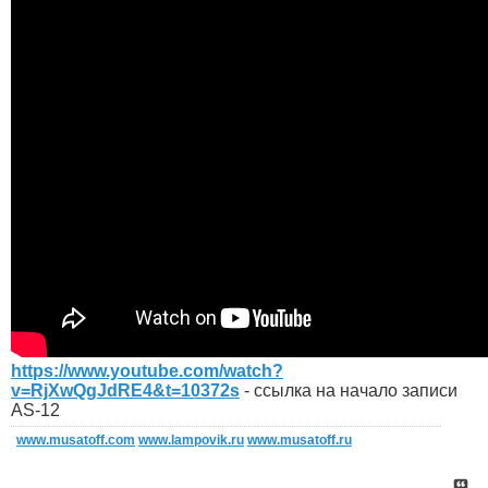
https://www.youtube.com/watch?
v=RjXwQgJdRE4&t=10372s
- ссылка на начало записи
AS-12
www.musatoff.com
www.lampovik.ru
www.musatoff.ru