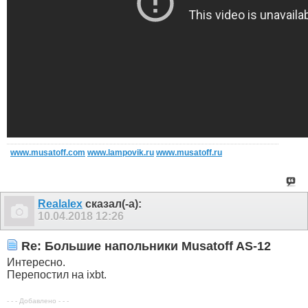
www.musatoff.com
www.lampovik.ru
www.musatoff.ru
Realalex
сказал(-а):
10.04.2018
12:26
Re: Большие напольники Musatoff AS-12
Интересно.
Перепостил на ixbt.
- - - Добавлено - - -