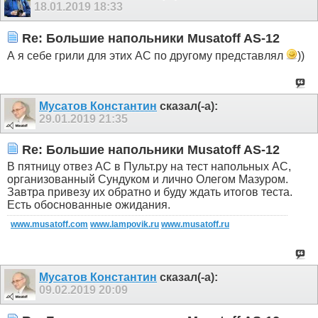
18.01.2019
18:33
Re: Большие напольники Musatoff AS-12
А я себе грили для этих АС по другому представлял
))
Мусатов Константин
сказал(-а):
29.01.2019
21:35
Re: Большие напольники Musatoff AS-12
В пятницу отвез АС в Пульт.ру на тест напольных АС,
организованный Сундуком и лично Олегом Мазуром.
Завтра привезу их обратно и буду ждать итогов теста.
Есть обоснованные ожидания.
www.musatoff.com
www.lampovik.ru
www.musatoff.ru
Мусатов Константин
сказал(-а):
09.02.2019
20:09