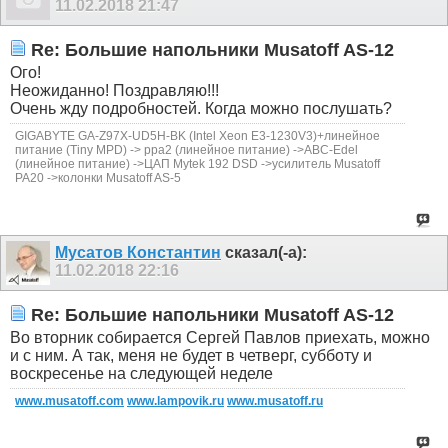
11.02.2018
21:47
Re: Большие напольники Musatoff AS-12
Ого!
Неожиданно! Поздравляю!!!
Очень жду подробностей. Когда можно послушать?
GIGABYTE GA-Z97X-UD5H-BK (Intel Xeon E3-1230V3)+линейное
питание (Tiny MPD) -> ppa2 (линейное питание) ->ABC-Edel
(линейное питание) ->ЦАП Mytek 192 DSD ->усилитель Musatoff
РА20 ->колонки Musatoff AS-5
Мусатов Константин
сказал(-а):
11.02.2018
22:16
Re: Большие напольники Musatoff AS-12
Во вторник собирается Сергей Павлов приехать, можно
и с ним. А так, меня не будет в четверг, субботу и
воскресенье на следующей неделе
www.musatoff.com
www.lampovik.ru
www.musatoff.ru