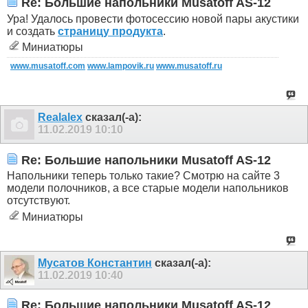
Re: Большие напольники Musatoff AS-12
Ура! Удалось провести фотосессию новой пары акустики
и создать
страницу продукта
.
Миниатюры
www.musatoff.com
www.lampovik.ru
www.musatoff.ru
Realalex
сказал(-а):
11.02.2019
10:10
Re: Большие напольники Musatoff AS-12
Напольники теперь только такие? Смотрю на сайте 3
модели полочников, а все старые модели напольников
отсутствуют.
Миниатюры
Мусатов Константин
сказал(-а):
11.02.2019
10:40
Re: Большие напольники Musatoff AS-12