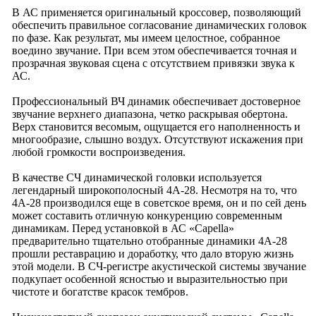
В АС применяется оригинальный кроссовер, позволяющий
обеспечить правильное согласование динамических головок
по фазе. Как результат, мы имеем целостное, собранное
воедино звучание. При всем этом обеспечивается точная и
прозрачная звуковая сцена с отсутствием привязки звука к
АС.
Профессиональный ВЧ динамик обеспечивает достоверное
звучание верхнего диапазона, четко раскрывая обертона.
Верх становится весомым, ощущается его наполненность и
многообразие, слышно воздух. Отсутствуют искажения при
любой громкости воспроизведения.
В качестве СЧ динамической головки используется
легендарный широкополосный 4А-28. Несмотря на то, что
4А-28 производился еще в советское время, он и по сей день
может составить отличную конкуренцию современным
динамикам. Перед установкой в АС «
Capella
»
предварительно тщательно отобранные динамики 4А-28
прошли реставрацию и доработку, что дало вторую жизнь
этой модели. В СЧ-регистре акустической системы звучание
подкупает особенной ясностью и выразительностью при
чистоте и богатстве красок тембров.