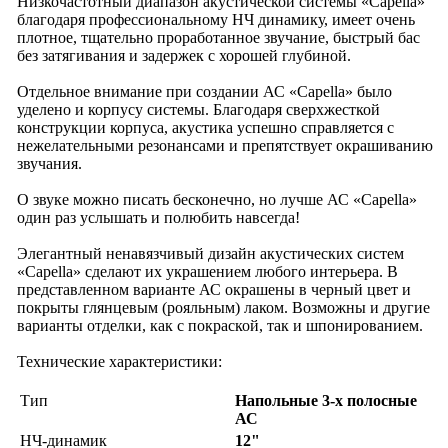
Низкочастотный диапазон акустической системы «Capella»
благодаря профессиональному НЧ динамику, имеет очень
плотное, тщательно проработанное звучание, быстрый бас
без затягивания и задержек с хорошей глубиной.
Отдельное внимание при создании АС «Capella» было
уделено и корпусу системы. Благодаря сверхжесткой
конструкции корпуса, акустика успешно справляется с
нежелательными резонансами и препятствует окрашиванию
звучания.
О звуке можно писать бесконечно, но лучше АС «Capella»
один раз услышать и полюбить навсегда!
Элегантный ненавязчивый дизайн акустических систем
«
Capella
» сделают их украшением любого интерьера. В
представленном варианте АС окрашены в черный цвет и
покрыты глянцевым (рояльным) лаком. Возможны и другие
варианты отделки, как с покраской, так и шпонированием.
Технические характеристики:
Тип
Напольные 3-х полосные
АС
НЧ-динамик
12"