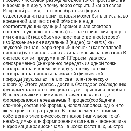
процесс - искровой разряд из одной точки пространства
и времени в другую точку через открытый канал связи.
Искровой разряд - это своеобразная форма
существования материи, которая может быть описана во
временной или частотной области в виде
соответствующих функций времени или спектров
соответствующих сигналов:
а) как электрический процесс
или сигнал;
б) как объемно-пространственное(стерео)
изображение или визуальный (видео) сигнал;
в) как
звуковой сигнал - характерный щелчок;
г) как тепловой
сигнал;
д) как сигнал - запах - характерный запах озона.
В
системе связи, придуманной Г.Герцем, удалось
одновременно (синхронно) передать из одной точки
пространства и времени в другую точку того же
пространства сигналы различной физической
природы(звук, запах, тепло, свет, электрическую
энергию). Этого удалось достичь благодаря соблюдению
фундаментального принципа науки - принципа подобия.
В передатчике и приемнике в качестве узлов, где
формировался передаваемый процесс(сообщение
сложной, составной формы), использовалось одно и то
же устройство -разрядник. В этом элементе, помимо
собственно электрических сигналов (импульсов тока),
необходимых для формирования сигнала - переносчика
информации(радиосигнала - высокочастотных, быстро