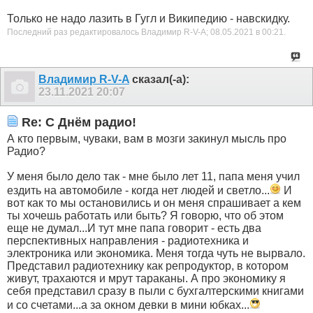
Только не надо лазить в Гугл и Википедию - навскидку.
Последний раз редактировалось Владимир R-V-A; 08.05.2021 в
00:21
.
Владимир R-V-A
сказал(-а):
23.11.2021
20:07
Re: С Днём радио!
А кто первым, чуваки, вам в мозги закинул мысль про
Радио?
У меня было дело так - мне было лет 11, папа меня учил
ездить на автомобиле - когда нет людей и светло...
И
вот как то мы остановились и он меня спрашивает а кем
ты хочешь работать или быть? Я говорю, что об этом
еще не думал...И тут мне папа говорит - есть два
перспективных направления - радиотехника и
электроника или экономика. Меня тогда чуть не вырвало.
Представил радиотехнику как репродуктор, в котором
живут, трахаются и мрут тараканы. А про экономику я
себя представил сразу в пыли с бухгалтерскими книгами
и со счетами...а за окном девки в мини юбках...