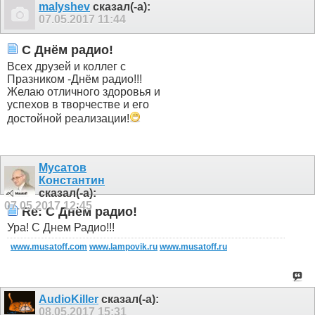
malyshev
сказал(-а):
07.05.2017
11:44
С Днём радио!
Всех друзей и коллег с
Празником -Днём радио!!!
Желаю отличного здоровья и
успехов в творчестве и его
достойной реализации!
Мусатов
Константин
сказал(-а):
07.05.2017
12:45
Re: С Днём радио!
Ура! С Днем Радио!!!
www.musatoff.com
www.lampovik.ru
www.musatoff.ru
AudioKiller
сказал(-а):
08.05.2017
15:31