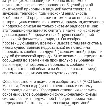
затухающих колебаний), синхронно во времени
осуществлялось формирование сообщений другой
физической природы - в видимой части спектра, в
звуковой, тепловой, "химической".
Гениальность
изобретения Г.Герца состоит в том, что он впервые в
истории цивилизации, фактически, придумал,исследовал
и подробно описал не только систему радиосвязи, как
это традиционно принято считать в науке, но и систему
для синхронной передачи целой группы сообщений
различной физической природы. Он изобрел
простейшую машину времени.
Вместе с тем эта система
имела существенные недостатки:
а) не позволяла
передавать сообщения другой (всевозможной) формы и
другой физической природы,
б) не позволяла передавать
сообщения во времени на произвольно выбранную
величину,
в) не позволяла передавать сообщения в
пространственной области на большое расстояние,
г)
система имела низкую помехоустойчивость.
Общеизвестно, что позже ряд изобретателей (А.С.Попов,
Маркони, Тесла и др.) усовершенствовали систему
беспроводной связи. Усовершенствования касались
основных узлов обобщенной функциональной схемы
системы связи, придуманной Г.Герцем: передатчика
-передающей антенны - канала связи - приемной