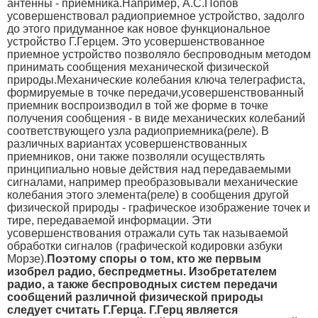
антенны - приемника.
Например, А.С.Попов
усовершенствовал радиоприемное устройство, задолго
до этого придуманное как новое функциональное
устройство Г.Герцем. Это усовершенствованное
приемное устройство позволяло беспроводным методом
принимать сообщения механической физической
природы.Механические колебания ключа телеграфиста,
формируемые в точке передачи,усовершенствованный
приемник воспроизводил в той же форме в точке
получения сообщения - в виде механических колебаний
соответствующего узла радиоприемника(реле). В
различных вариантах усовершенствованных
приемников, они также позволяли осуществлять
принципиально новые действия над передаваемыми
сигналами, например преобразовывали механические
колебания этого элемента(реле) в сообщения другой
физической природы - графическое изображение точек и
тире, передаваемой информации. Эти
усовершенствования отражали суть так называемой
обработки сигналов (графической кодировки азбуки
Морзе).
Поэтому споры о том, кто же первым
изобрел радио, беспредметны. Изобретателем
радио, а также беспроводных систем передачи
сообщений различной физической природы
следует считать Г.Герца.
Г.Герц является