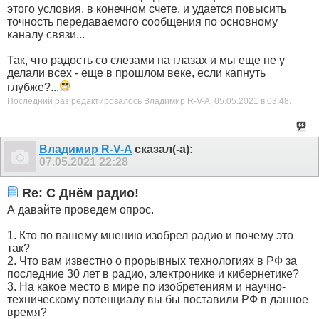
этого условия, в конечном счете, и удается повысить
точность передаваемого сообщения по основному
каналу связи...
Так, что радость со слезами на глазах и мы еще не у
делали всех - еще в прошлом веке, если капнуть
глубже?...
Последний раз редактировалось Владимир R-V-A; 05.05.2021 в
03:48
.
Владимир R-V-A
сказал(-а):
07.05.2021
22:28
Re: С Днём радио!
А давайте проведем опрос.
1. Кто по вашему мнению изобрел радио и почему это
так?
2. Что вам известно о прорывных технологиях в РФ за
последние 30 лет в радио, электронике и кибернетике?
3. На какое место в мире по изобретениям и научно-
техническому потенциалу вы бы поставили РФ в данное
время?