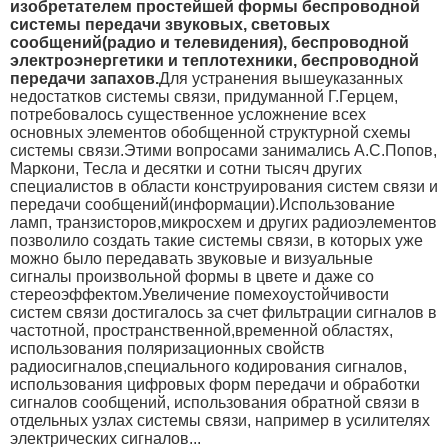
изобретателем простейшей формы беспроводной
системы передачи звуковых, световых
сообщений(радио и телевидения), беспроводной
электроэнергетики и теплотехники, беспроводной
передачи запахов.
Для устранения вышеуказанных
недостатков системы связи, придуманной Г.Герцем,
потребовалось существенное усложнение всех
основных элементов обобщенной структурной схемы
системы связи.Этими вопросами занимались А.С.Попов,
Маркони, Тесла и десятки и сотни тысяч других
специалистов в области конструирования систем связи и
передачи сообщений(информации).
Использование
ламп, транзисторов,микросхем и других радиоэлементов
позволило создать такие системы связи, в которых уже
можно было передавать звуковые и визуальные
сигналы произвольной формы в цвете и даже со
стереоэффектом.
Увеличение помехоустойчивости
систем связи достигалось за счет фильтрации сигналов в
частотной, пространственной,временной областях,
использования поляризационных свойств
радиосигналов,специального кодирования сигналов,
использования цифровых форм передачи и обработки
сигналов сообщений, использования обратной связи в
отдельных узлах системы связи, например в усилителях
электрических сигналов...