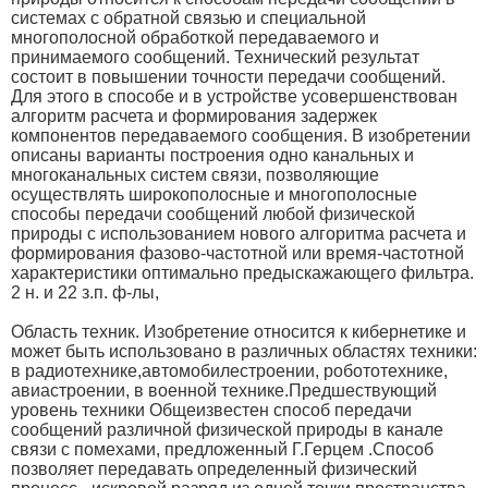
системах с обратной связью и специальной
многополосной обработкой передаваемого и
принимаемого сообщений. Технический результат
состоит в повышении точности передачи сообщений.
Для этого в способе и в устройстве усовершенствован
алгоритм расчета и формирования задержек
компонентов передаваемого сообщения. В изобретении
описаны варианты построения одно канальных и
многоканальных систем связи, позволяющие
осуществлять широкополосные и многополосные
способы передачи сообщений любой физической
природы с использованием нового алгоритма расчета и
формирования фазово-частотной или время-частотной
характеристики оптимально предыскажающего фильтра.
2 н. и 22 з.п. ф-лы,
Область техник.
Изобретение относится к кибернетике и
может быть использовано в различных областях техники:
в радиотехнике,автомобилестроении, робототехнике,
авиастроении, в военной технике.
Предшествующий
уровень техники
Общеизвестен способ передачи
сообщений различной физической природы в канале
связи с помехами, предложенный Г.Герцем .
Способ
позволяет передавать определенный физический