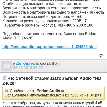
Стабилизация выходного напряжения -
есть
Возможность мониторинга сетевого напряжения -
есть
Возможность мониторинга выходного напряжения -
есть
Погрешность показаний индикаторов, % -
±3
Количество розеток для подключения ~220В -
7
Габаритные размеры корпуса, мм -
480 x 280 x 100
Подробное описание сетевого стабилизатора Eridan
Audio "HD 24626"
http://eridanaudio.ru/production/set...r-hd24626.html
наблюдатель
сказал(-а):
28.07.2018
23:27
Re: Сетевой стабилизатор Eridan Audio "HD
24626"
Сообщение от
Eridan Audio
Ослабление импульсных помех 4 кВ, 5/50 нс - в 30 раз
Каким же образом, импульсная помеха амплитудой 4 кВ