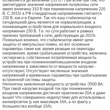
ослабляется до величины 133 В? При всем при том, что
амплитудное значение напряжения полуволны сети
имеет величину 310 В при переменном напряжении 220
В. С 2015г в РФ стандартным напряжением считается
230 В, как и в Европе. Так что ваш стабилизатор на
сегодняшний день является не нормализующим, а
понижающим устройством для нормального входного
напряжения 230 В. Т.е. по сути работает в рамках
прежних требований к сети, действующих до 2015г.
Похвально конечно, что стабилизатор имеет цепи
защиты от импульсных помех, но вот основные
параметры такие как: время реакции на перепады
напряжения, время срабатывания устройства, величина
гистерезиса, собственная потребляемая мощность
устройства при пониженном/повышенном входном
напряжении в зависимости от мощности нагрузки -
отсутствуют. Отсутствуют численные значения
напряжений и временные параметры при срабатывании
встроенной системы защиты.
Непонятна заявленная мощность устройства -3500 ВА.
При такой нагрузке входной ток при пониженном
входном напряжении достигнет практически 20А и даже
выше! Что совершенно недопустимо для используемых
вилок/розеток (у них максимум 16А, а по факту у
большинства вообще 10А).