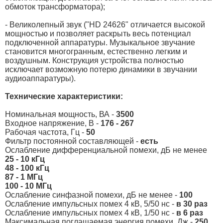
обмоток трансформатора);
- Великолепный звук ("HD 24626" отличается высокой
мощностью и позволяет раскрыть весь потенциал
подключенной аппаратуры. Музыкальное звучание
становится многогранным, естественно легким и
воздушным. Конструкция устройства полностью
исключает возможную потерю динамики в звучании
аудиоаппаратуры).
Технические характеристики:
Номинальная мощность, ВА -
3500
Входное напряжение, В -
176 - 267
Рабочая частота, Гц -
50
Фильтр постоянной составляющей -
есть
Ослабление дифференциальной помехи, дБ не менее
25 - 10 кГц
48 - 100 кГц
87 - 1 МГц
100 - 10 МГц
Ослабление синфазной помехи, дБ не менее -
100
Ослабление импульсных помех 4 кВ, 5/50 нс -
в 30 раз
Ослабление импульсных помех 4 кВ, 1/50 нс -
в 6 раз
Максимальная поглащаемая энергия помехи, Дж -
250