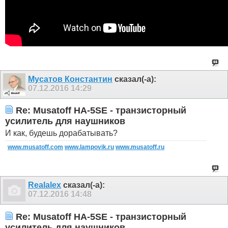
Мусатов Константин
сказал(-а):
07.12.2016
14:29
Re: Musatoff HA-5SE - транзисторный
усилитель для наушников
И как, будешь дорабатывать?
www.musatoff.com
www.lampovik.ru
www.musatoff.ru
Realalex
сказал(-а):
07.12.2016
14:48
Re: Musatoff HA-5SE - транзисторный
усилитель для наушников