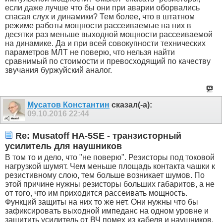
если даже лучше что бы они при аварии оборвались
спасая слух и динамики? Тем более, что в штатном
режиме работы мощности рассеиваемые на них в
десятки раз меньше выходной мощности рассеиваемой
на динамике. Да и при всей совокупности технических
параметров МЛТ не поверю, что нельзя найти
сравнимый по стоимости и превосходящий по качеству
звучания буржуйский аналог.
Мусатов Константин
сказал(-а):
09.10.2016
22:44
Re: Musatoff HA-5SE - транзисторный
усилитель для наушников
В том то и дело, что "не поверю". Резисторы под токовой
нагрузкой шумят. Чем меньше площадь контакта чашки к
резистивному слою, тем больше возникает шумов. По
этой причине нужны резисторы больших габаритов, а не
от того, что им приходится рассеивать мощность.
Функций защиты на них то же нет. Они нужны что бы
зафиксировать выходной импеданс на одном уровне и
защитить усилитель от ВЧ помех из кабеля и наушников.