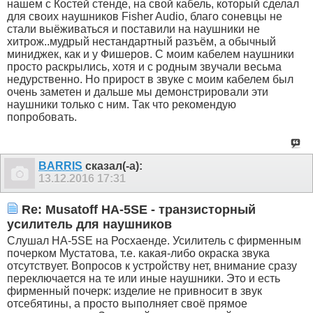
нашем с Костей стенде, на свой кабель, который сделал
для своих наушников Fisher Audio, благо соневцы не
стали выёживаться и поставили на наушники не
хитрож..мудрый нестандартный разъём, а обычный
миниджек, как и у Фишеров. С моим кабелем наушники
просто раскрылись, хотя и с родным звучали весьма
недурственно. Но прирост в звуке с моим кабелем был
очень заметен и дальше мы демонстрировали эти
наушники только с ним. Так что рекомендую
попробовать.
BARRIS
сказал(-а):
13.12.2016
17:31
Re: Musatoff HA-5SE - транзисторный
усилитель для наушников
Слушал HA-5SE на Росхаенде. Усилитель с фирменным
почерком Мустатова, т.е. какая-либо окраска звука
отсутствует. Вопросов к устройству нет, внимание сразу
переключается на те или иные наушники. Это и есть
фирменный почерк: изделие не привносит в звук
отсебятины, а просто выполняет своё прямое