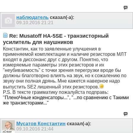
наблюдатель
сказал(-а):
09.10.2016
21:21
Re: Musatoff HA-5SE - транзисторный
усилитель для наушников
Константин, как то заявленные улучшения в
применяемой комплектации и наличие резисторов МЛТ
входят в диссонанс друг с другом. Понятно, что
измеряемые параметры этих резисторов и их
"неубиваемость" с точки зрения перегрузки вроде бы
должны благотворно влиять на звук, но к сожалению по
звуку они полная дрянь. Мне кажется наверное надо
выпустить SE2 лишенный этих резисторов.
P.S. В тексте грамматику пожалуйста подправь:
"
ПленоЧные конденсаторы...", "...
по сравнению с Такими
же транзисторами..."
Мусатов Константин
сказал(-а):
09.10.2016
21:44