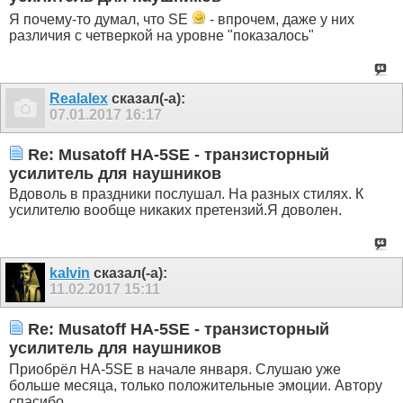
Я почему-то думал, что SE
- впрочем, даже у них
различия с четверкой на уровне "показалось"
Realalex
сказал(-а):
07.01.2017
16:17
Re: Musatoff HA-5SE - транзисторный
усилитель для наушников
Вдоволь в праздники послушал. На разных стилях. К
усилителю вообще никаких претензий.Я доволен.
kalvin
сказал(-а):
11.02.2017
15:11
Re: Musatoff HA-5SE - транзисторный
усилитель для наушников
Приобрёл HA-5SE в начале января. Слушаю уже
больше месяца, только положительные эмоции. Автору
спасибо.