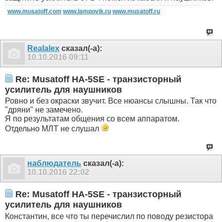
www.musatoff.com
www.lampovik.ru
www.musatoff.ru
Realalex
сказал(-а):
10.10.2016
09:11
Re: Musatoff HA-5SE - транзисторный
усилитель для наушников
Ровно и без окраски звучит. Все нюансы слышны. Так что
"дряни" не замечено.
Я по результатам общения со всем аппаратом.
Отдельно МЛТ не слушал
наблюдатель
сказал(-а):
10.10.2016
22:02
Re: Musatoff HA-5SE - транзисторный
усилитель для наушников
Константин, все что ты перечислил по поводу резистора