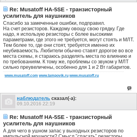
Re: Musatoff HA-5SE - транзисторный
усилитель для наушников
Спасибо за замеченные ошибки, подправил.
На счет резисторов. Каждому овощу свою грядку. Где
надо, я использую резисторы с более высокими
параметрами, где этого не требуется, могут стоять и МЛТ.
Тем более то, где они стоят, требуется именно их
неубиваемость. Любители обычно ставят дорогое во все
места схемы, я стараюсь разделять места по влиянию и
по требованиям. К тому же, проблемы со звуком у МЛТ
сильно преувеличены, особенно для 1 и 2 Вт габаритов.
www.musatoff.com
www.lampovik.ru
www.musatoff.ru
наблюдатель
сказал(-а):
09.10.2016
22:19
Re: Musatoff HA-5SE - транзисторный
усилитель для наушников
А для чего в ушном запас у выходных резисторов по
импульсной мощности? Смысл "спасать" резисторы,