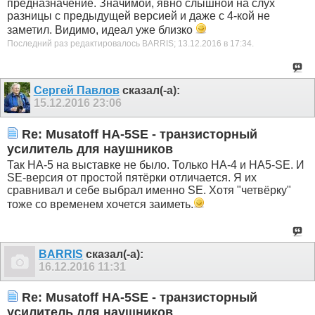
предназначение. Значимой, явно слышной на слух
разницы с предыдущей версией и даже с 4-кой не
заметил. Видимо, идеал уже близко
Последний раз редактировалось BARRIS; 13.12.2016 в
17:34
.
Сергей Павлов
сказал(-а):
15.12.2016
23:06
Re: Musatoff HA-5SE - транзисторный
усилитель для наушников
Так НА-5 на выставке не было. Только НА-4 и НА5-SE. И
SE-версия от простой пятёрки отличается. Я их
сравнивал и себе выбрал именно SE. Хотя "четвёрку"
тоже со временем хочется заиметь.
BARRIS
сказал(-а):
16.12.2016
11:31
Re: Musatoff HA-5SE - транзисторный
усилитель для наушников