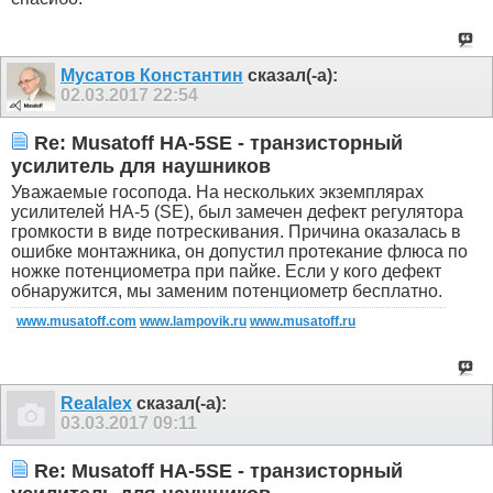
Мусатов Константин
сказал(-а):
02.03.2017
22:54
Re: Musatoff HA-5SE - транзисторный
усилитель для наушников
Уважаемые госопода. На нескольких экземплярах
усилителей HA-5 (SE), был замечен дефект регулятора
громкости в виде потрескивания. Причина оказалась в
ошибке монтажника, он допустил протекание флюса по
ножке потенциометра при пайке. Если у кого дефект
обнаружится, мы заменим потенциометр бесплатно.
www.musatoff.com
www.lampovik.ru
www.musatoff.ru
Realalex
сказал(-а):
03.03.2017
09:11
Re: Musatoff HA-5SE - транзисторный