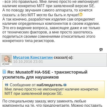
- все это правильно. Мне лично просто не импонирует
наличие конкретно МЛТ при заявленной версии SE.
А по поводу звучания самого аппарата, то хочется
сказать: а без МЛТ могло бы быть и лучше!
А так конечно, разработчик изделия сам определяет
наличие определенных компонентов в своем изделии.
Это его видение вопроса, зависящее даже и не только
от технических факторов, а мне просто захотелось
поделиться своими сомнениями относительно этого
конкретного типа резисторов.
Мусатов Константин
сказал(-а):
10.10.2016
23:01
Re: Musatoff HA-5SE - транзисторный
усилитель для наушников
Сообщение от
наблюдатель
Мне лично просто не импонирует наличие конкретно
МЛТ при заявленной версии SE.
По специальному заказу, могу заменять любые
компоненты на те, что предпочитаете. Можно поставить