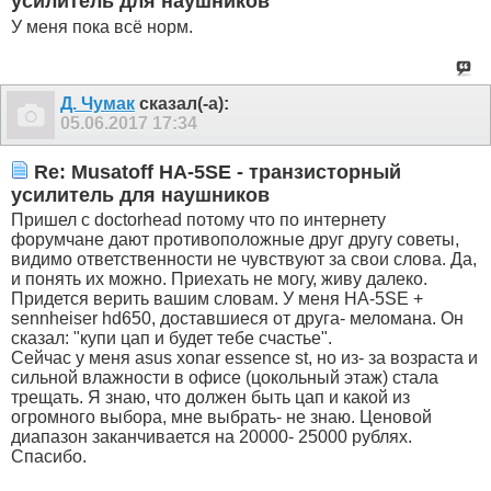
усилитель для наушников
У меня пока всё норм.
Д. Чумак
сказал(-а):
05.06.2017
17:34
Re: Musatoff HA-5SE - транзисторный
усилитель для наушников
Пришел с doctorhead потому что по интернету
форумчане дают противоположные друг другу советы,
видимо ответственности не чувствуют за свои слова. Да,
и понять их можно. Приехать не могу, живу далеко.
Придется верить вашим словам. У меня HA-5SE +
sennheiser hd650, доставшиеся от друга- меломана. Он
сказал: "купи цап и будет тебе счастье".
Сейчас у меня asus xonar essence st, но из- за возраста и
сильной влажности в офисе (цокольный этаж) стала
трещать. Я знаю, что должен быть цап и какой из
огромного выбора, мне выбрать- не знаю. Ценовой
диапазон заканчивается на 20000- 25000 рублях.
Спасибо.