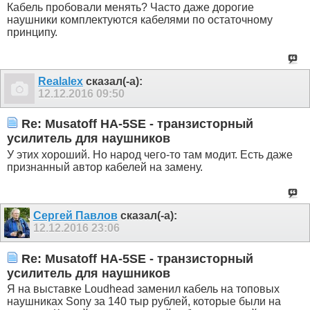
Кабель пробовали менять? Часто даже дорогие
наушники комплектуются кабелями по остаточному
принципу.
Realalex
сказал(-а):
12.12.2016
09:50
Re: Musatoff HA-5SE - транзисторный
усилитель для наушников
У этих хороший. Но народ чего-то там модит. Есть даже
признанный автор кабелей на замену.
Сергей Павлов
сказал(-а):
12.12.2016
23:06
Re: Musatoff HA-5SE - транзисторный
усилитель для наушников
Я на выставке Loudhead заменил кабель на топовых
наушниках Sony за 140 тыр рублей, которые были на