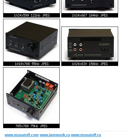
www.musatoff.com
www.lampovik.ru
www.musatoff.ru