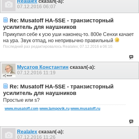
Realalex
сказал(-а):
07.12.2016
06:07
Re: Musatoff HA-5SE - транзисторный
усилитель для наушников
Прикупил себе к усю уши наконец-то. 800е Сенхи качает
на ура. Звук отпад, но непривычно правильный
Последний раз редактировалось Realalex; 07.12.2016 в
06:10
.
Мусатов Константин
сказал(-а):
07.12.2016
11:19
Re: Musatoff HA-5SE - транзисторный
усилитель для наушников
Простые или s?
www.musatoff.com
www.lampovik.ru
www.musatoff.ru
Realalex
сказал(-а):
07.12.2016
11:26