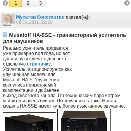
1
2
3
Мусатов Константин
сказал(-а):
08.10.2016
23:20
Musatoff HA-5SE - транзисторный усилитель
для наушников
Реально усилитель продается
уже примерно пол года, но вот
дошли руки сделать для него
отдельную
страничку
.
Усилитель позиционируется как
улучшенная модель для
Musatoff HA-5. Улучшения
коснулись применяемой
комплектации и добавлен
выход сквозного канала. По техническим параметрам
усилители очень близки. По звучанию так же. Новая
модель HA-5SE имеет чуть более изысканное звучание.