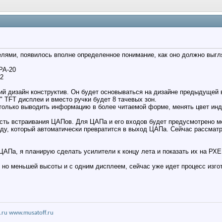
елями, появилось вполне определенное понимание, как оно должно выгл
PA-20
22
ий дизайн конструктив. Он будет основываться на дизайне предыдущей в
" TFT дисплеи и вместо ручки будет 8 тачевых зон.
только выводить информацию в более читаемой форме, менять цвет инд
сть встраивания ЦАПов. Для ЦАПа и его входов будет предусмотрено ме
ду, который автоматически превратится в выход ЦАПа. Сейчас рассмат
 ЦАПа, я планирую сделать усилители к концу лета и показать их на РХЕ
, но меньшей высоты и с одним дисплеем, сейчас уже идет процесс изг
.ru
www.musatoff.ru