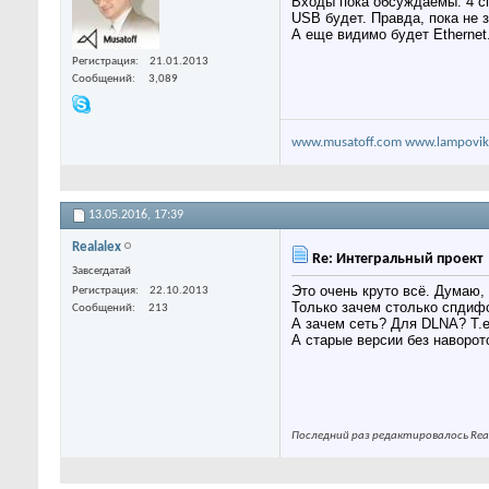
Входы пока обсуждаемы. 4 с
USB будет. Правда, пока не з
А еще видимо будет Ethernet
Регистрация
21.01.2013
Сообщений
3,089
www.musatoff.com
www.lampovik
13.05.2016,
17:39
Realalex
Re: Интегральный проект
Завсегдатай
Это очень круто всё. Думаю,
Регистрация
22.10.2013
Только зачем столько спдифо
Сообщений
213
А зачем сеть? Для DLNA? Т.
А старые версии без наворо
Последний раз редактировалось Real