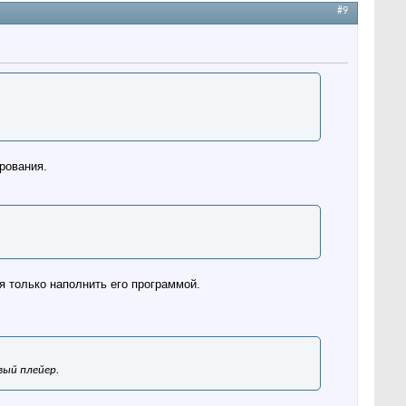
#9
рования.
я только наполнить его программой.
вый плейер.