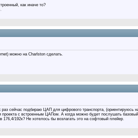
троенный, как иначе то?
.
net) можно на Charlston сделать.
к раз сейчас подбираю ЦАП для цифрового транспорта, (ориентируюсь на
 проекта с встроенным ЦАПом. А когда можно будет послушать базовы
 в 176,4/192к? Не хотелось бы возлагать это на софтовый плейер.