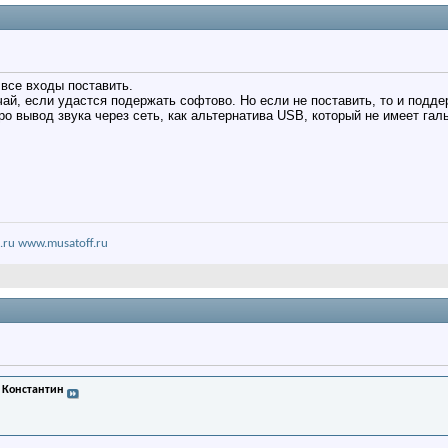
все входы поставить.
учай, если удастся подержать софтово. Но если не поставить, то и подде
ро вывод звука через сеть, как альтернатива USB, который не имеет гал
.ru
www.musatoff.ru
 Константин