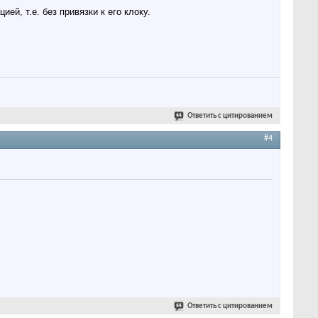
ей, т.е. без привязки к его клоку.
Ответить с цитированием
#4
Ответить с цитированием