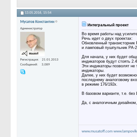
13.05.2016,
15:54
Мусатов Константин
Интегральный проект
Администратор
Во время работы над усилит
Речь идет о двух проектах:
Обновленный транзисторник 
и ламповый пушпульник PA-
Для начала, у них будет общ
Регистрация
21.01.2013
индикаторов будут стоять 2.4
Сообщений
3,089
Эти индикаторы позволят не 
индикаторы.
Далее, у них будет возможно
последнему аналоговому вхо
в режиме 176/192к.
В базовом варианте, т.е. без
Да, с аналогичным дизайном
www.musatoff.com
www.lampovik