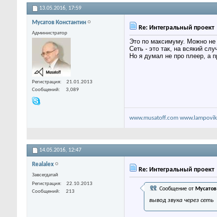
13.05.2016,
17:59
Мусатов Константин
Re: Интегральный проект
Администратор
Это по максимуму. Можно не 
Сеть - это так, на всякий сл
Но я думал не про плеер, а п
Регистрация
21.01.2013
Сообщений
3,089
www.musatoff.com
www.lampovik
14.05.2016,
12:47
Realalex
Re: Интегральный проект
Завсегдатай
Регистрация
22.10.2013
Сообщение от
Мусатов
Сообщений
213
вывод звука через сеть