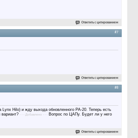
Ответить с цитированием
#7
Ответить с цитированием
#8
 Lynx Hilo) и жду выхода обновленного PA-20. Теперь есть
й вариант?
Вопрос по ЦАПу. Будет ли у него
- - - Добавлено - - -
Ответить с цитированием