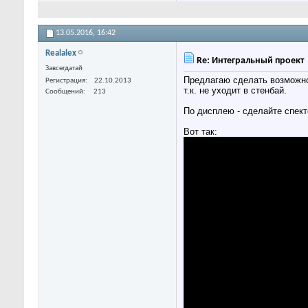
13.05.2016,
16:42
Realalex
Re: Интегральный проект
Завсегдатай
Предлагаю сделать возможно
Регистрация
22.10.2013
т.к. не уходит в стенбай.
Сообщений
213
По дисплею - сделайте спек
Вот так: