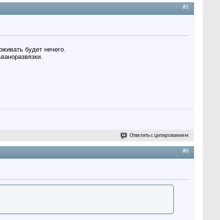
#5
рживать будет нечего.
ьваноразвязки.
Ответить с цитированием
#6