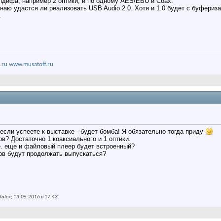
пдифа, например 2 оптики, и по одному AES/EBU и Coax.
наю удастся ли реализовать USB Audio 2.0. Хотя и 1.0 будет с буферизаци
.
.ru
www.musatoff.ru
 если успеете к выставке - будет бомба! Я обязательно тогда приду
в? Достаточно 1 коаксиального и 1 оптики.
е. еще и файловый плеер будет встроенный?
тов будут продолжать выпускаться?
alex; 13.05.2016 в
17:43
.