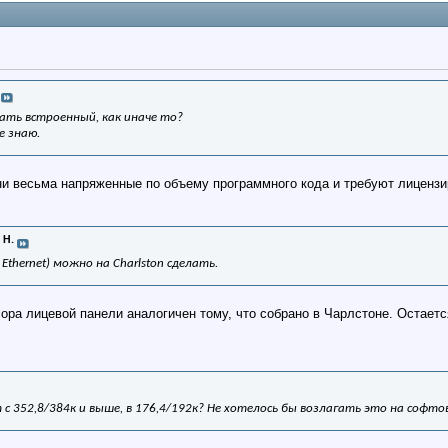
ать встроенный, как иначе то?
е знаю.
ни весьма напряженные по объему программного кода и требуют лицензи
 Н.
thernet) можно на Charlston сделать.
ора лицевой панели аналогичен тому, что собрано в Чарлстоне. Остаетс
т с 352,8/384к и выше, в 176,4/192к? Не хотелось бы возлагать это на софто