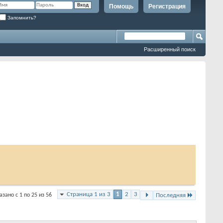
Помощь
Регистрация
Запомнить?
Расширенный поиск
Страница 1 из 3
1
2
3
азано с 1 по 25 из 56
Последняя