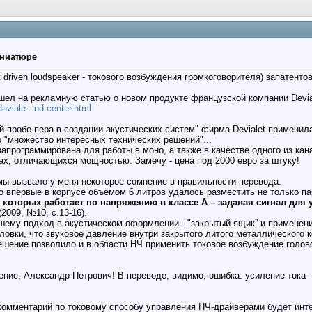
иниатюре
 driven loudspeaker - токового возбуждения громкоговорителя) запатентов
ел на рекламную статью о новом продукте французской компании Devia
eviale...nd-center.html
ой пробе пера в создании акустических систем" фирма Devialet примени
о "множество интересных технических решений"...
апрограммирована для работы в моно, а также в качестве одного из кан
ах, отличающихся мощностью. Замечу - цена под 2000 евро за штуку!
емы вызвало у меня некоторое сомнение в правильности перевода.
о впервые в корпусе объёмом 6 литров удалось разместить не только па
 которых работает по напряжению в классе А – задавая сигнал для у
2009, №10, с.13-16).
шему подход в акустическом оформлении - "закрытый ящик” и применен
овки, что звуковое давление внутри закрытого литого металлического к
ешение позволило и в области НЧ применить токовое возбуждение голов
ние, Александр Петрович! В переводе, видимо, ошибка: усиление тока - 
комментарий по токовому способу управления НЧ-драйверами будет инт