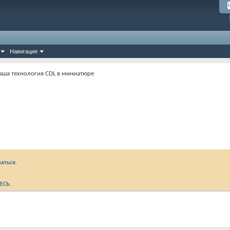
Навигация
аша технология CDL в миниатюре
аться.
ЕСЬ
.