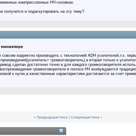
ременных компрессионных НЧ-головках.
е получится и подискутировать на эту тему?
в миниатюре
 совсем корректно производить с технологией ADH усилителей,т.к. перв
спроизведения(усилитель+ громкоговоритель),а вторая только к усилите
еревод сделан достаточно точно и для каждого громкоговорителя испо
овоспроизведения громкоговорители в полосе НЧ возбуждаются традицио
изкой к нулю,а качественные характеристики достигаются за счет прим
«
Предыдущая тема
|
Следующая тема
»