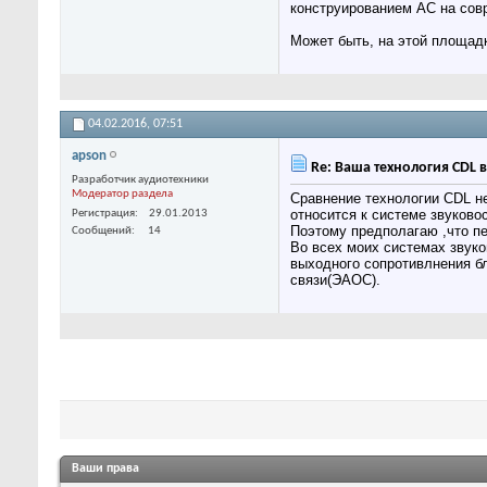
конструированием АС на сов
Может быть, на этой площадк
04.02.2016,
07:51
apson
Re: Ваша технология CDL 
Разработчик аудиотехники
Модератор раздела
Сравнение технологии CDL не
относится к системе звуково
Регистрация
29.01.2013
Поэтому предполагаю ,что п
Сообщений
14
Во всех моих системах звук
выходного сопротивлнения бл
связи(ЭАОС).
Ваши права