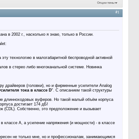
Опции темы
#1
ана в 2002 г., насколько я знаю, только в России.
let:
ла эту технологию в малогабаритной беспроводной активной
алов в стерео либо многоканальной системе. Новинка
ру драйверов (головки), но и фирменные усилители Analog
силителя тока в классе D
". С описанием такой структуры
ие длинноходовых вуферов. Но такой малый объём корпуса
орпуса достигает 174 дБ!
ок (CDL). Собственно, это предположение и вызывает
в классе А, а усиление напряжения (и мощности) - в классе
ересен не только мне, но и профессионалам, занимающимся