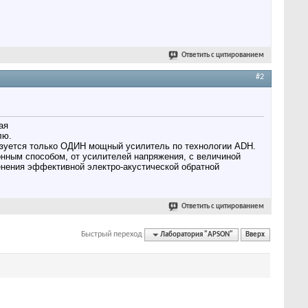
Ответить с цитированием
#2
ая
лю.
льзуется только ОДИН мощный усилитель по технологии ADH.
нным способом, от усилителей напряжения, с величиной
енения эффективной электро-акустической обратной
Ответить с цитированием
Быстрый переход
Лаборатория "APSON"
Вверх