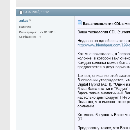
03.02.2016,
15:12
ankus
Ваша технология CDL в м
Новичок
Ваша технология CDL (current
Регистрация
29.01.2013
Сообщений
9
Недавно по одной ссылке выш
http://www.hiendgear.com/199-d
Как мне показалось, в "перв
колонке, в которой заключен
Каждая колонка может быть з
предлагается в двух вариант
Так вот, описание этой сист
В описании утверждается, чт
Digital Hybrid (ADH). "
Один из
была Ваша статья в "Радио" (
Здесь также аналогичный Ва
настолько демпфирует НЧ-гол
Полагаю, что именно такое р
сомнение.
Хотелось бы узнать Ваше мне
D?
Предположу также, что Ваш 