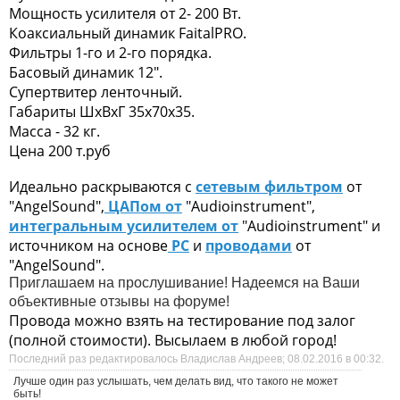
Мощность усилителя от 2- 200 Вт.
Коаксиальный динамик FaitalPRO.
Фильтры 1-го и 2-го порядка.
Басовый динамик 12".
Супертвитер ленточный.
Габариты ШхВхГ 35х70х35.
Масса - 32 кг.
Цена 200 т.руб
Идеально раскрываются с
сетевым фильтром
от
"AngelSound",
ЦАПом от
"Audioinstrument",
интегральным усилителем от
"Audioinstrument" и
источником на основе
PC
и
проводами
от
"AngelSound".
Приглашаем на прослушивание! Надеемся на Ваши
объективные отзывы на форуме!
Провода можно взять на тестирование под залог
(полной стоимости). Высылаем в любой город!
Последний раз редактировалось Владислав Андреев; 08.02.2016 в
00:32
.
Лучше один раз услышать, чем делать вид, что такого не может
быть!