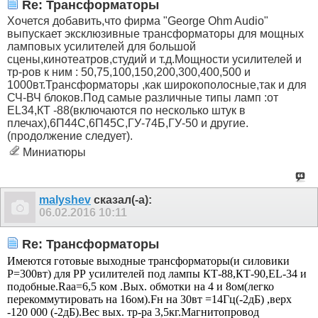
Re: Трансформаторы
Хочется добавить,что фирма "George Ohm Audio"
выпускает эксклюзивные трансформаторы для мощных
ламповых усилителей для большой
сцены,кинотеатров,студий и т.д.Мощности усилителей и
тр-ров к ним : 50,75,100,150,200,300,400,500 и
1000вт.Трансформаторы ,как широкополосные,так и для
СЧ-ВЧ блоков.Под самые различные типы ламп :от
EL34,КТ -88(включаются по несколько штук в
плечах),6П44С,6П45С,ГУ-74Б,ГУ-50 и другие.
(продолжение следует).
Миниатюры
malyshev
сказал(-а):
06.02.2016
10:11
Re: Трансформаторы
Имеются готовые выходные трансформаторы(и силовики
Р=300вт) для РР усилителей под лампы КТ-88,КТ-90,EL-34 и
подобные.Raa=6,5 ком .Вых. обмотки на 4 и 8ом(легко
перекоммутировать на 16ом).Fн на 30вт =14Гц(-2дБ) ,верх
-120 000 (-2дБ).Вес вых. тр-ра 3,5кг.Магнитопровод