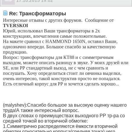
17.10.2015
19:02
Re: Трансформаторы
Интересные отзывы с других форумов.
Сообщение от
TVERSKOI
Юрий, использовал Ваши трансформаторы в 2х
конструкциях, впечатления самые положительные.
На макете сравнил с HAMMOND 1650N, оставил Ваши,
однозначно впереди. Большое спасибо за качественную
продукцию.
Вопрос: трансформаторы для КТ88 и с симметричным
выходом, можете описать разницу в звуке. У моих друзей или
SE, или РР стандартный выход, не с чем сравнить и
послушать. Хочу определиться стоит ли овчинка выделки,
очень интересно, такой конструктив просто не попадался.
Есть отличный корпус для РР и хочется сделать хорошо...
(malyshev):Спасибо большое за высокую оценку нашего
труда!А также интересный вопрос.
В двух словах о преимуществах выходного РР тр-ра со
средней точкой во вторичной обмотке:
1.Симметрично распределяются ёмкости вторичной
обмотки относительно корпуса(средняя точка),чего