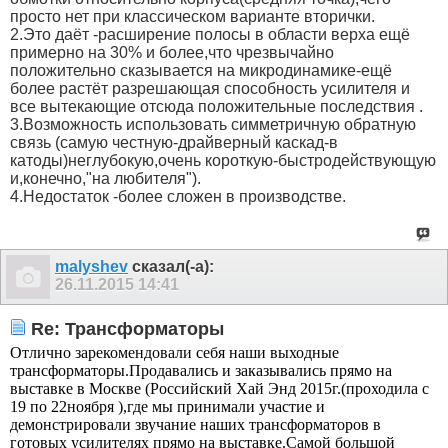
просто нет при классическом варианте вторички.
2.Это даёт -расширение полосы в области верха ещё
примерно на 30% и более,что чрезвычайно
положительно сказывается на микродинамике-ещё
более растёт разрешающая способность усилителя и
все вытекающие отсюда положительные последствия .
3.Возможность использовать симметричную обратную
связь (самую честную-драйверный каскад-в
катоды)неглубокую,очень короткую-быстродействующую
и,конечно,"на любителя").
4.Недостаток -более сложен в производстве.
malyshev
сказал(-а):
26.11.2015
14:41
Re: Трансформаторы
Отлично зарекомендовали себя наши выходные
трансформаторы.Продавались и заказывались прямо на
выставке в Москве (Российский Хай Энд 2015г.(проходила с
19 по 22ноября ),где мы принимали участие и
демонстрировали звучание наших трансформаторов в
готовых усилителях прямо на выставке.Самой большой