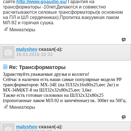
сайте.
http://www.goaudio.su/
Гарантия на
трансформаторы -10лет.Делаются и совместно
расчитываются силовые трансформаторы(в основном
на ПЛ и ШЛ сердечниках).Пропитка вакуумная лаком
МЛ-92 и горячая сушка.
Миниатюры
malyshev
сказал(-а):
16.03.2016
10:33
Re: Трансформаторы
Здравствуйте,уважаемые друзья и коллеги!
Сейчас в наличии есть наши самые популярные модели РР
трансформаторов: МХ-34Е (на ПЛ32х16х80х25,вес 2кг) и
МХ-34М(КТ-8 на ШЛ32х32х80х25,вес 3,6кг.
Также есть готовые силовики на ШЛ32х32х80х25
(пропитанные лаком МЛ-92 и запечённые) ок. 300вт на 50Гц.
Миниатюры
malyshev
сказал(-а):