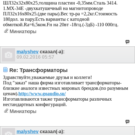
ШЛ32х32х80х25,толщина пластин -0,35мм.Сталь 3414.
1.МХ-34Е -двухкатушечный на магнитопроводе
ПЛ32х16х80х25.(две пары).Вес тр-ра =2,2кг.Стоимость
180дол. за пару.Есть варианты с катодной
обмоткой.Ra=6,5ком.Fн на 20вт -18гц.(-3дБ) -110 000гц.
Миниатюры
malyshev
сказал(-а):
09.02.2016
05:57
Re: Трансформаторы
Здравствуйте,уважаемые друзья и коллеги!
Под "заказ" наша фирма изготавливает трансформаторы-
близкие аналоги известных мировых брендов.(по разумным
ценам).
http://www.goaudio.su/
Изготавливаются также трансформаторы различных
нестандартных конфигураций.
Миниатюры
malyshev
сказал(-а):