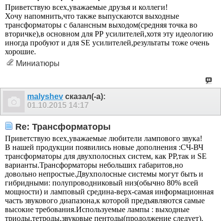
Приветствую всех,уважаемые друзья и коллеги!
Хочу напомнить,что также выпускаются выходные
трансформаторы с балансным выходом(средняя точка во
вторичке),в основном для РР усилителей,хотя эту идеологию
иногда пробуют и для SE усилителей,результаты тоже очень
хорошие.
Миниатюры
malyshev
сказал(-а):
01.10.2015
14:17
Re: Трансформаторы
Приветствую всех,уважаемые любители лампового звука!
В нашей продукции появились новые дополнения :СЧ-ВЧ
трансформаторы для двухполосных систем, как РР,так и SE
варианты.Трансформаторы небольших габаритов,но
довольно непростые.Двухполосные системы могут быть и
гибридными: полупроводниковый низ(обычно 80% всей
мощности) и ламповый средина-верх-самая информационная
часть звукового диапазона,к которой предъявляются самые
высокие требования.Используемые лампы : выходные
триоды,тетроды,звуковые пентоды(продолжение следует).