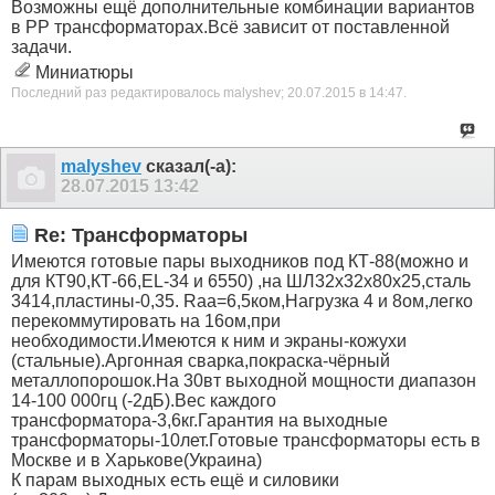
Возможны ещё дополнительные комбинации вариантов
в РР трансформаторах.Всё зависит от поставленной
задачи.
Миниатюры
Последний раз редактировалось malyshev; 20.07.2015 в
14:47
.
malyshev
сказал(-а):
28.07.2015
13:42
Re: Трансформаторы
Имеются готовые пары выходников под КТ-88(можно и
для КТ90,КТ-66,EL-34 и 6550) ,на ШЛ32х32х80х25,сталь
3414,пластины-0,35. Raa=6,5ком,Нагрузка 4 и 8ом,легко
перекоммутировать на 16ом,при
необходимости.Имеются к ним и экраны-кожухи
(стальные).Аргонная сварка,покраска-чёрный
металлопорошок.На 30вт выходной мощности диапазон
14-100 000гц (-2дБ).Вес каждого
трансформатора-3,6кг.Гарантия на выходные
трансформаторы-10лет.Готовые трансформаторы есть в
Москве и в Харькове(Украина)
К парам выходных есть ещё и силовики