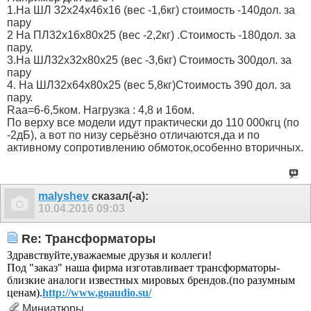
1.На ШЛ 32х24х46х16 (вес -1,6кг) стоимость -140дол. за
пару
2 На ПЛ32х16х80х25 (вес -2,2кг) .Стоимость -180дол. за
пару.
3.На ШЛ32х32х80х25 (вес -3,6кг) Стоимость 300дол. за
пару
4. На ШЛ32х64х80х25 (вес 5,8кг)Стоимость 390 дол. за
пару.
Raa=6-6,5ком. Нагрузка : 4,8 и 16ом.
По верху все модели идут практически до 110 000кгц (по
-2дБ), а вот по низу серьёзно отличаются,да и по
активному сопротивлению обмоток,особенно вторичных.
malyshev
сказал(-а):
10.04.2016
09:03
Re: Трансформаторы
Здравствуйте,уважаемые друзья и коллеги!
Под "заказ" наша фирма изготавливает трансформаторы-
близкие аналоги известных мировых брендов.(по разумным
ценам).
http://www.goaudio.su/
Миниатюры