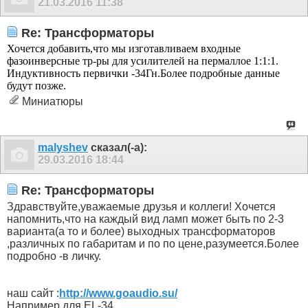
21.03.2016
11:38
Re: Трансформаторы
Хочется добавить,что мы изготавливаем входные
фазоинверсные тр-ры для усилителей на пермаллое 1:1:1.
Индуктивность первички -34Гн.Более подробные данные
будут позже.
Миниатюры
malyshev
сказал(-а):
29.03.2016
18:44
Re: Трансформаторы
Здравствуйте,уважаемые друзья и коллеги! Хочется
напомнить,что на каждый вид ламп может быть по 2-3
варианта(а то и более) выходных трансформаторов
,различных по габаритам и по по цене,разумеется.Более
подробно -в личку.
наш сайт :
http://www.goaudio.su/
Например для EL-34