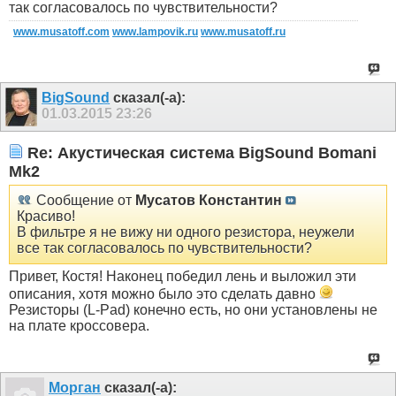
так согласовалось по чувствительности?
www.musatoff.com
www.lampovik.ru
www.musatoff.ru
BigSound
сказал(-а):
01.03.2015
23:26
Re: Акустическая система BigSound Bomani
Mk2
Сообщение от
Мусатов Константин
Красиво!
В фильтре я не вижу ни одного резистора, неужели
все так согласовалось по чувствительности?
Привет, Костя! Наконец победил лень и выложил эти
описания, хотя можно было это сделать давно
Резисторы (L-Pad) конечно есть, но они установлены не
на плате кроссовера.
Морган
сказал(-а):