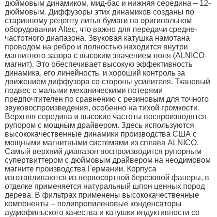
дюймовым динамиком, мид-бас и нижняя середина – 12-
дюймовым. Диффузоры этих динамиков созданы по
старинному рецепту литья бумаги на оригинальном
оборудовании Altec, что важно для передачи средне-
частотного диапазона. Звуковая катушка намотана
проводом на ребро и полностью находится внутри
магнитного зазора с высоким значением поля (ALNICO-
магнит). Это обеспечивает высокую эффективность
динамика, его линейность, и хороший контроль за
движением диффузора со стороны усилителя. Тканевый
подвес с малыми механическими потерями
предпочтителен по сравнению с резиновым для точного
звуковоспроизведения, особенно на тихой громкости.
Верхняя середина и высокие частоты воспроизводятся
рупором с мощным драйвером. Здесь используются
высококачественные динамики производства США с
мощными магнитными системами из сплава ALNICO.
Самый верхний диапазон воспроизводится рупорным
супертвиттером с дюймовым драйвером на неодимовом
магните производства Германии. Корпуса
изготавливаются из первосортной березовой фанеры, в
отделке применяется натуральный шпон ценных пород
дерева. В фильтрах применены высококачественные
компоненты – полипропиленовые конденсаторы
аудиофильского качества и катушки индуктивности со