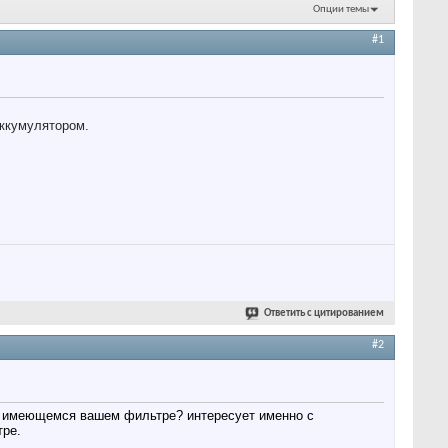
Опции темы
#1
аккумулятором.
Ответить с цитированием
#2
же имеющемся вашем фильтре? интересует именно с
тре.