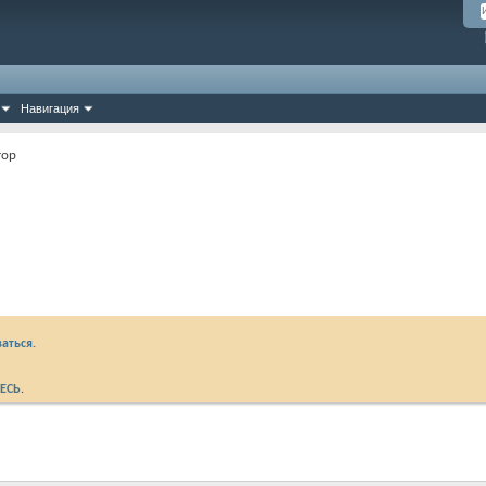
Навигация
тор
аться.
ЕСЬ
.