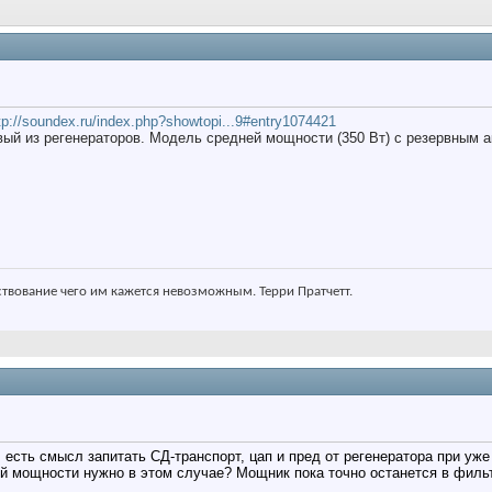
tp://soundex.ru/index.php?showtopi...9#entry1074421
вый из регенераторов. Модель средней мощности (350 Вт) с резервным 
ствование чего им кажется невозможным. Терри Пратчетт.
 есть смысл запитать СД-транспорт, цап и пред от регенератора при у
й мощности нужно в этом случае? Мощник пока точно останется в филь