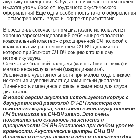
акустику помещения. Забудьте о низкочастотном «гуле»
и «затянутом» басе от неудачного акустического
оформления! Еще одна особенность такого оформления
- "атмосферность" звука и "эффект присутствия".
В средне-высокочастотном диапазоне используется
хорошо зарекомендовавший себя «широкополосно-
коаксиальный кластер» с расширенной СЧ полосой с
коаксиальным расположением СЧ-ВЧ динамиков,
которое приближает СЧ-ВЧ секцию к точечному
источнику звука.
Сочетание большой площади (масштабность звука) и
малого веса излучателей (макродинамика).
Увеличение чувствительности при малом ходе снижает
искажения и увеличивает динамический диапазон
Линейность импеданса и фазы в заметном для слуха
диапазоне.
В новой версии акустики используется корпус с
двухуровневой развязкой СЧ-ВЧ кластера от
основного корпуса, что свело к минимуму влияние
НЧ динамиков на СЧ-ВЧ звено. Это очень
положительно сказалось на ясности и
прозрачности СЧ-ВЧ диапазона при любом уровне
громкости. Акустические центры СЧ и ВЧ
динамиков теперь лежат в одном плоскости для