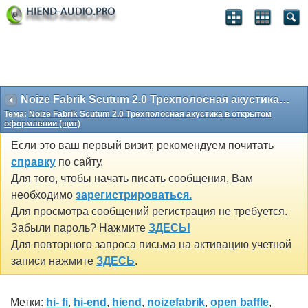
Noize Fabrik Scutum 2.0 Трехполосная акустика в открытом оформлении (щит)
Тема:
Noize Fabrik Scutum 2.0 Трехполосная акустика в открытом
оформлении (щит)
Если это ваш первый визит, рекомендуем почитать
справку
по сайту.
Для того, чтобы начать писать сообщения, Вам
необходимо
зарегистрироваться.
Для просмотра сообщений регистрация не требуется.
Забыли пароль? Нажмите
ЗДЕСЬ!
Для повторного запроса письма на активацию учетной
записи нажмите
ЗДЕСЬ
.
Метки:
hi- fi
,
hi-end
,
hiend
,
noizefabrik
,
open baffle
,