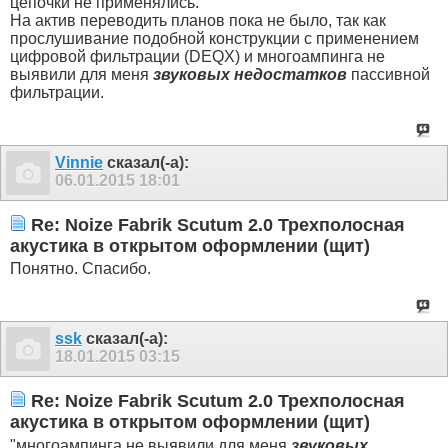
цепочки не применялись.
На актив переводить планов пока не было, так как
прослушивание подобной конструкции с применением
цифровой фильтрации (DEQX) и многоампинга не
выявили для меня
звуковых недостатков
пассивной
фильтрации.
Vinnie
сказал(-а):
06.01.2015
18:01
Re: Noize Fabrik Scutum 2.0 Трехполосная
акустика в открытом оформлении (щит)
Понятно. Спасибо.
ssk
сказал(-а):
18.01.2015
03:15
Re: Noize Fabrik Scutum 2.0 Трехполосная
акустика в открытом оформлении (щит)
"многоампинга не выявили для меня
звуковых