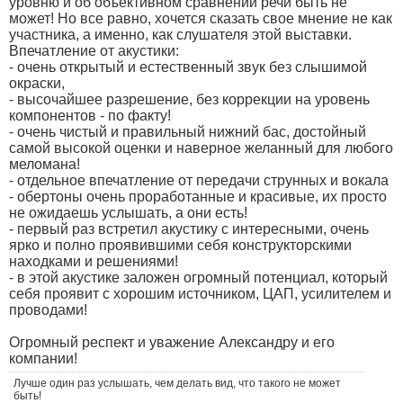
уровню и об объективном сравнении речи быть не
может! Но все равно, хочется сказать свое мнение не как
участника, а именно, как слушателя этой выставки.
Впечатление от акустики:
- очень открытый и естественный звук без слышимой
окраски,
- высочайшее разрешение, без коррекции на уровень
компонентов - по факту!
- очень чистый и правильный нижний бас, достойный
самой высокой оценки и наверное желанный для любого
меломана!
- отдельное впечатление от передачи струнных и вокала
- обертоны очень проработанные и красивые, их просто
не ожидаешь услышать, а они есть!
- первый раз встретил акустику с интересными, очень
ярко и полно проявившими себя конструкторскими
находками и решениями!
- в этой акустике заложен огромный потенциал, который
себя проявит с хорошим источником, ЦАП, усилителем и
проводами!
Огромный респект и уважение Александру и его
компании!
Лучше один раз услышать, чем делать вид, что такого не может
быть!