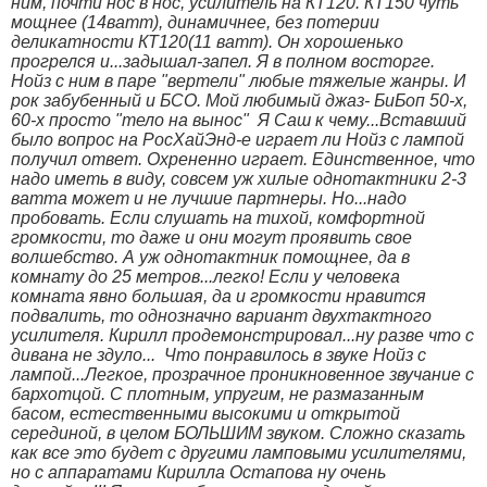
ним, почти нос в нос, усилитель на КТ120. КТ150 чуть
мощнее (14ватт), динамичнее, без потерии
деликатности КТ120(11 ватт). Он хорошенько
прогрелся и...задышал-запел. Я в полном восторге.
Нойз с ним в паре "вертели" любые тяжелые жанры. И
рок забубенный и БСО. Мой любимый джаз- БиБоп 50-х,
60-х просто "тело на вынос"
Я Саш к чему...Вставший
было вопрос на РосХайЭнд-е играет ли Нойз с лампой
получил ответ. Охрененно играет. Единственное, что
надо иметь в виду, совсем уж хилые однотактники 2-3
ватта может и не лучшие партнеры. Но...надо
пробовать. Если слушать на тихой, комфортной
громкости, то даже и они могут проявить свое
волшебство. А уж однотактник помощнее, да в
комнату до 25 метров...легко! Если у человека
комната явно большая, да и громкости нравится
подвалить, то однозначно вариант двухтактного
усилителя. Кирилл продемонстрировал...ну разве что с
дивана не здуло...
Что понравилось в звуке Нойз с
лампой...Легкое, прозрачное проникновенное звучание с
бархотцой. С плотным, упругим, не размазанным
басом, естественными высокими и открытой
серединой, в целом БОЛЬШИМ звуком. Сложно сказать
как все это будет с другими ламповыми усилителями,
но с аппаратами Кирилла Остапова ну очень