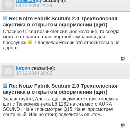
Александр
сказал(-а):
08.12.2014
21:36
Re: Noize Fabrik Scutum 2.0 Трехполосная
акустика в открытом оформлении (щит)
Спасибо ! Если возникнет сильное желание, то всегда
можно отправить транспортной компанией для
прослушки.
В пределах России это относительно не
дорого.
jurpan
сказал(-а):
17.12.2014
20:05
Re: Noize Fabrik Scutum 2.0 Трехполосная
акустика в открытом оформлении (щит)
Здравствуйте, Александр как думаете стоит городить
шит с Телефункен ела L8 1262 на сч вместо AURA
SOUND . На нч присмотрел Q15. На вч присмотрел
ленточный. Или не стоит, поделитесь опытом.