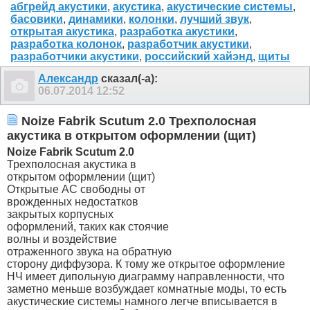
абгрейд акустики
,
акустика
,
акустические системы
,
басовики
,
динамики
,
колонки
,
лучший звук
,
открытая акустика
,
разработка акустики
,
разработка колонок
,
разработчик акустики
,
разработчики акустики
,
российский хайэнд
,
щиты
Александр
сказал(-а):
06.07.2014
12:52
Noize Fabrik Scutum 2.0 Трехполосная
акустика в открытом оформлении (щит)
Noize
Fabrik
Scutum 2.0
Трехполосная акустика в
открытом оформлении (щит)
Открытые АС свободны от
врожденных недостатков
закрытых корпусных
оформлений, таких как стоячие
волны и воздействие
отраженного звука на обратную
сторону диффузора. К тому же открытое оформление
НЧ имеет дипольную диаграмму направленности, что
заметно меньше возбуждает комнатные моды, то есть
акустические системы намного легче вписывается в