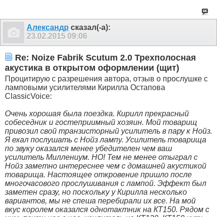
Александр
сказал(-а):
23.02.2015
09:06
Re: Noize Fabrik Scutum 2.0 Трехполосная
акустика в открытом оформлении (щит)
Процитирую с разрешения автора, отзыв о прослушке с
ламповыми усилителями Кирилла Остапова
ClassicVoice:
Очень хорошая была поездка. Кирилл прекрасный
собеседник и гостеприимный хозяин. Мой товарищ
привозил свой транзисторный усилитель в пару к Нойз.
Я ехал послушать с Нойз лампу. Усилитель товарища
по звуку оказался менее убедителен чем ваш
усилитель Миллениум. НО! Тем не менее отыграл с
Нойз заметно интереснее чем с домашней акустикой
товарища. Настоящее откровение пришло после
многочасового прослушивания с лампой. Эффект был
заметен сразу, но поскольку у Кирилла несколько
вариантов, мы не спеша перебирали их все. На мой
вкус королем оказался однотактник на КТ150. Рядом с