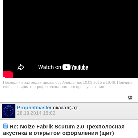
Последний раз редактировалось Александр; 10.08.2015 в
19:48
.
Причина:
ещё расширил географию возмоножного прослушивания
Prophetmaster
сказал(-а):
28.10.2014
15:02
Re: Noize Fabrik Scutum 2.0 Трехполосная
акустика в открытом оформлении (щит)