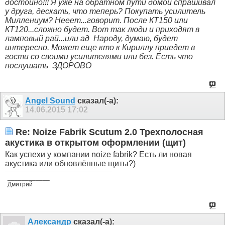
достойно!!! Я уже на обратном пути домой спрашивал
у друга, дескать, что теперь? Покупать усилитель
Миллениум? Нееет...говорит. После КТ150 или
КТ120...сложно будет. Вот так люди и приходят в
ламповый рай...или ад
Народу, думаю, будет
интересно. Может еще кто к Кириллу приедет в
гости со своими усилителями или без. Есть что
послушать
ЗДОРОВО
Angel Sound
сказал(-а):
14.06.2015
17:02
Re: Noize Fabrik Scutum 2.0 Трехполосная
акустика в открытом оформлении (щит)
Как успехи у компании noize fabrik? Есть ли новая
акустика или обновлённые щиты?)
____________
Дмитрий
Александр
сказал(-а):