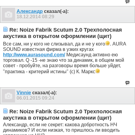
Александр
сказал(-а):
18.12.2014
08:29
Re: Noize Fabrik Scutum 2.0 Трехполосная
акустика в открытом оформлении (щит)
Все сам, ни у кого не слизывал, да и не у кого
. AURA
SOUND известная фирма в узких кругах
http://www.aurasound.com/
Медисаунд активно ею
торговал. Q -15 -не знаю что за динамик, в общем мой
совет - пробуйте, на разговоры время больше уйдет,
"практика - критерий истины" (с) К. Маркс
Vinnie
сказал(-а):
06.01.2015
09:24
Re: Noize Fabrik Scutum 2.0 Трехполосная
акустика в открытом оформлении (щит)
Александр, если не секрет: какова добротность НЧ
динамиков? И если низкая, то пришлось ли вводить