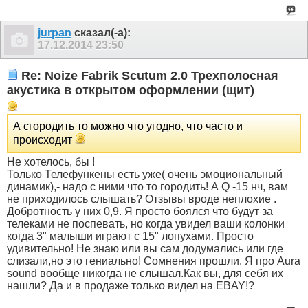
jurpan
сказал(-а):
17.12.2014
23:50
Re: Noize Fabrik Scutum 2.0 Трехполосная
акустика в открытом оформлении (щит)
А сгородить то можно что угодно, что часто и
происходит
Не хотелось, бы !
Только Телефункены есть уже( очень эмоциональный
динамик),- надо с ними что то городить! А Q -15 нч, вам
не приходилось слышать? Отзывы вроде неплохие .
Добротность у них 0,9. Я просто боялся что будут за
телеками не поспевать, но когда увидел ваши колонки
когда 3" малыши играют с 15" лопухами. Просто
удивительно! Не знаю или вы сам додумались или где
слизали,но это гениально! Сомнения прошли. Я про Aura
sound вообще никогда не слышал.Как вы, для себя их
нашли? Да и в продаже только видел на EBAY!?