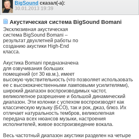
BigSound
сказал(-а):
30.01.2013
19:39
Акустическая система BigSound Bomani
Эксклюзивная акустическая
система BigSound Bomani –
результат двухлетней работы по
созданию акустики High-End
класса.
Акустика Bomani предназначена
для озвучивания больших
помещений (от 30 кв.м.), имеет
высокую чувствительность (что позволяет использовать
ее с высококачественными ламповыми усилителями),
широкий диапазон воспроизводимых частот,
великолепное разрешение и большой динамический
диапазон. Эти колонки с успехом воспроизводят как
классическую музыку (БСО), так и рок, джаз, блюз. Их
отличает натуральность тембров, великолепная
передача всех нюансов музыки, настроения
исполнителей, живое воспроизведение вокала.
Весь частотный диапазон акустики разделен на четыре