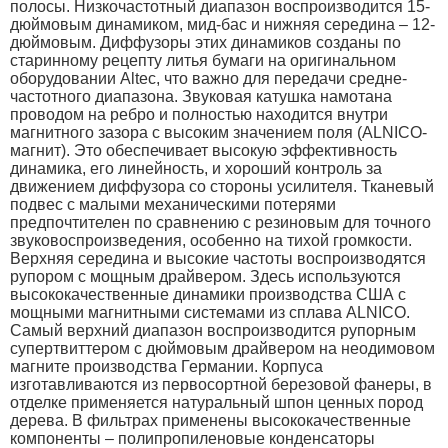
полосы. Низкочастотный диапазон воспроизводится 15-
дюймовым динамиком, мид-бас и нижняя середина – 12-
дюймовым. Диффузоры этих динамиков созданы по
старинному рецепту литья бумаги на оригинальном
оборудовании Altec, что важно для передачи средне-
частотного диапазона. Звуковая катушка намотана
проводом на ребро и полностью находится внутри
магнитного зазора с высоким значением поля (ALNICO-
магнит). Это обеспечивает высокую эффективность
динамика, его линейность, и хороший контроль за
движением диффузора со стороны усилителя. Тканевый
подвес с малыми механическими потерями
предпочтителен по сравнению с резиновым для точного
звуковоспроизведения, особенно на тихой громкости.
Верхняя середина и высокие частоты воспроизводятся
рупором с мощным драйвером. Здесь используются
высококачественные динамики производства США с
мощными магнитными системами из сплава ALNICO.
Самый верхний диапазон воспроизводится рупорным
супертвиттером с дюймовым драйвером на неодимовом
магните производства Германии. Корпуса
изготавливаются из первосортной березовой фанеры, в
отделке применяется натуральный шпон ценных пород
дерева. В фильтрах применены высококачественные
компоненты – полипропиленовые конденсаторы