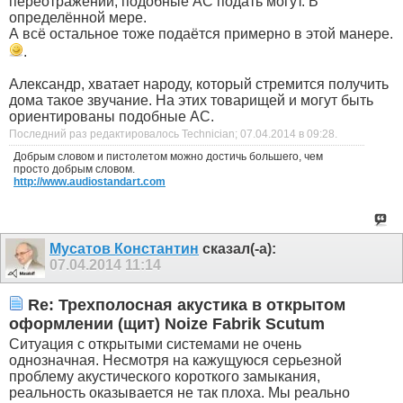
переотражений, подобные АС подать могут. В
определённой мере.
А всё остальное тоже подаётся примерно в этой манере.
.
Александр, хватает народу, который стремится получить
дома такое звучание. На этих товарищей и могут быть
ориентированы подобные АС.
Последний раз редактировалось Technician; 07.04.2014 в
09:28
.
Добрым словом и пистолетом можно достичь большего, чем
просто добрым словом.
http://www.audiostandart.com
Мусатов Константин
сказал(-а):
07.04.2014
11:14
Re: Трехполосная акустика в открытом
оформлении (щит) Noize Fabrik Scutum
Ситуация с открытыми системами не очень
однозначная. Несмотря на кажущуюся серьезной
проблему акустического короткого замыкания,
реальность оказывается не так плоха. Мы реально