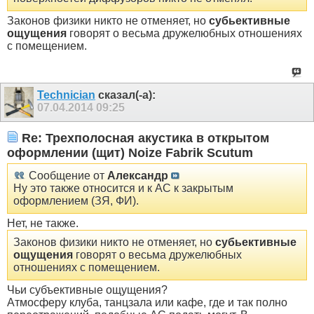
Законов физики никто не отменяет, но
субьективные
ощущения
говорят о весьма дружелюбных отношениях
с помещением.
Technician
сказал(-а):
07.04.2014
09:25
Re: Трехполосная акустика в открытом
оформлении (щит) Noize Fabrik Scutum
Сообщение от
Александр
Ну это также относится и к АС к закрытым
оформлением (ЗЯ, ФИ).
Нет, не также.
Законов физики никто не отменяет, но
субьективные
ощущения
говорят о весьма дружелюбных
отношениях с помещением.
Чьи субъективные ощущения?
Атмосферу клуба, танцзала или кафе, где и так полно