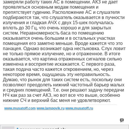
замеряли работу таких АС в помещении. АКЗ не дает
проявляться основным модам помещения и
препятствует гудению. Расположение АС и слушателя
подбираются так, что слушатель оказывается в пучности
излучения и гладкая АЧХ с двух 15-шек получалась
вплоть до 30 Гц, что очень хорошо и для закрытых
систем. Неравномерность баса по помещению
оказывается очень большим и в остальных участках
помещения его заметно меньше. Вроде кажется что это
панацея. Однако возникает одна нестыковка. Слух ловит
не только прямое излучение, но и отраженное. В итоге
оказывается, что картина отраженных сигналов сильно
изменена и восприятие искажается. С первого раза,
такая подача часто кажется откровением, но, через
некоторое время, ощущаешь эту неправильность.
Думаю, что рынок для таких систем есть, поскольку они
позволяют преодолеть нижний частотный барьер малых
и средних помещений. Т.е. они решают задачу передачи
НЧ как раз за счет АКЗ, но вот все что выше, особенно
нижние СЧ и верхний бас меня не удовлетворяют.
www.musatoff.com
www.lampovik.ru
www.musatoff.ru