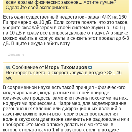
всем врагам физических законов... Хотите лучше?
Сделайте свой эксперимент...
Есть один существенный недостаток - завал АЧХ на 160
Гц примерно на 10 дБ. Если хотите понять, что это такое,
уберите эквалайзером в своей системе звуки на 160 Гц
на 10 дБ и сразу все вопросы дальше отпадут. А в ящике
можно набить в корпус ваты и снизить этот провал до 6-3
дБ. В щите некуда набить вату.
- - - Добавлено - - -
Сообщение от
Игорь Тихомиров
Не скорость света, а скорость звука в воздухе
331.46
м/с.
В современной науке есть такой принцип - физического
моделирования, когда разные по своей природе
физические процессы заменяют очень похожими на них,
но другими процессами. Например, для моделирования
резонансных явление или дифракционных явлений в
акустике можно почти всю теорию распространения
волн в звуковом диапазоне заменить на радиоволны или
наоборот. Это можно также делать и с макетами, в
которых полагать, что 1 кГц звуковых волн в воздухе