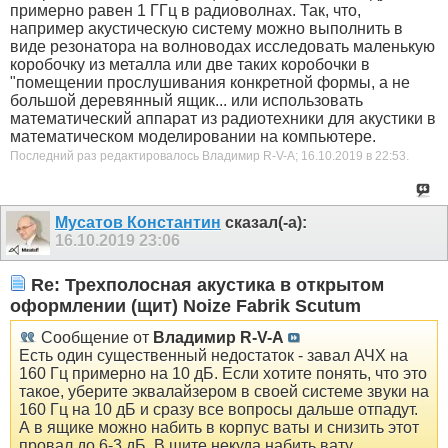
примерно равен 1 ГГц в радиоволнах. Так, что,
например акустическую систему можно выполнить в
виде резонатора на волноводах исследовать маленькую
коробочку из металла или две таких коробочки в
"помещении прослушивания конкретной формы, а не
большой деревянный ящик... или использовать
математический аппарат из радиотехники для акустики в
математическом моделировании на компьютере.
Последний раз редактировалось Владимир R-V-A; 16.10.2019 в
22:53
.
Мусатов Константин
сказал(-а):
16.10.2019
23:06
Re: Трехполосная акустика в открытом
оформлении (щит) Noize Fabrik Scutum
Сообщение от
Владимир R-V-A
Есть один существенный недостаток - завал АЧХ на
160 Гц примерно на 10 дБ. Если хотите понять, что это
такое, уберите эквалайзером в своей системе звуки на
160 Гц на 10 дБ и сразу все вопросы дальше отпадут.
А в ящике можно набить в корпус ваты и снизить этот
провал до 6-3 дБ. В щите некуда набить вату.