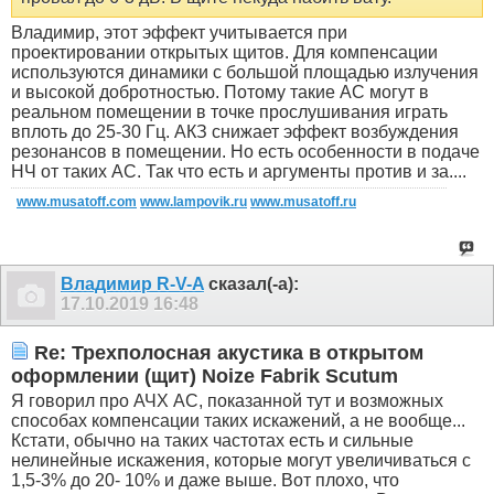
Владимир, этот эффект учитывается при
проектировании открытых щитов. Для компенсации
используются динамики с большой площадью излучения
и высокой добротностью. Потому такие АС могут в
реальном помещении в точке прослушивания играть
вплоть до 25-30 Гц. АКЗ снижает эффект возбуждения
резонансов в помещении. Но есть особенности в подаче
НЧ от таких АС. Так что есть и аргументы против и за....
www.musatoff.com
www.lampovik.ru
www.musatoff.ru
Владимир R-V-A
сказал(-а):
17.10.2019
16:48
Re: Трехполосная акустика в открытом
оформлении (щит) Noize Fabrik Scutum
Я говорил про АЧХ АС, показанной тут и возможных
способах компенсации таких искажений, а не вообще...
Кстати, обычно на таких частотах есть и сильные
нелинейные искажения, которые могут увеличиваться с
1,5-3% до 20- 10% и даже выше. Вот плохо, что