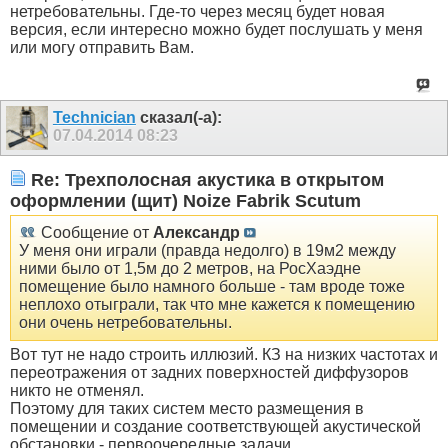
нетребовательны. Где-то через месяц будет новая
версия, если интересно можно будет послушать у меня
или могу отправить Вам.
Technician
сказал(-а):
07.04.2014
08:23
Re: Трехполосная акустика в открытом
оформлении (щит) Noize Fabrik Scutum
Сообщение от
Александр
У меня они играли (правда недолго) в 19м2 между
ними было от 1,5м до 2 метров, на РосХаэдне
помещение было намного больше - там вроде тоже
неплохо отыграли, так что мне кажется к помещению
они очень нетребовательны.
Вот тут не надо строить иллюзий. КЗ на низких частотах и
переотражения от задних поверхностей диффузоров
никто не отменял.
Поэтому для таких систем место размещения в
помещении и создание соответствующей акустической
обстановки - первоочередные задачи.