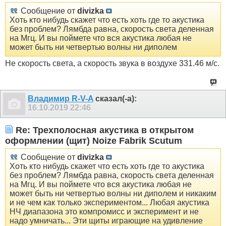
Сообщение от
divizka
Хоть кто нибудь скажет что есть хоть где то акустика
без проблем? Лямбда равна, скорость света деленная
на Мгц. И вы поймете что вся акустика любая не
может быть ни четвертью волны ни диполем
Не скорость света, а скорость звука в воздухе
331.46 м/с.
Владимир R-V-A
сказал(-а):
16.10.2019
22:46
Re: Трехполосная акустика в открытом
оформлении (щит) Noize Fabrik Scutum
Сообщение от
divizka
Хоть кто нибудь скажет что есть хоть где то акустика
без проблем? Лямбда равна, скорость света деленная
на Мгц. И вы поймете что вся акустика любая не
может быть ни четвертью волны ни диполем и никаким
и не чем как только экспериментом... Любая акустика
НЧ диапазона это компромисс и эксперимент и не
надо умничать... Эти щиты играющие на удивление