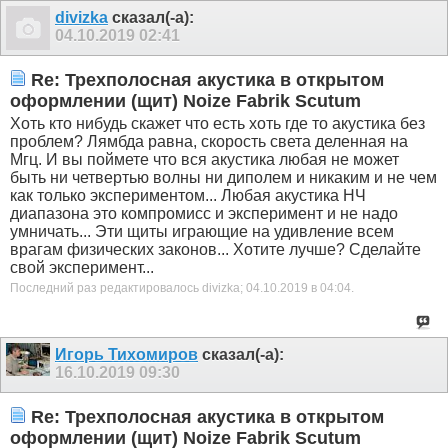
divizka
сказал(-а):
04.10.2019
02:41
Re: Трехполосная акустика в открытом
оформлении (щит) Noize Fabrik Scutum
Хоть кто нибудь скажет что есть хоть где то акустика без
проблем? Лямбда равна, скорость света деленная на
Мгц. И вы поймете что вся акустика любая не может
быть ни четвертью волны ни диполем и никаким и не чем
как только экспериментом... Любая акустика НЧ
диапазона это компромисс и эксперимент и не надо
умничать... Эти щиты играющие на удивление всем
врагам физических законов... Хотите лучше? Сделайте
свой эксперимент...
Последний раз редактировалось divizka; 04.10.2019 в
04:04
.
Игорь Тихомиров
сказал(-а):
16.10.2019
09:30
Re: Трехполосная акустика в открытом
оформлении (щит) Noize Fabrik Scutum