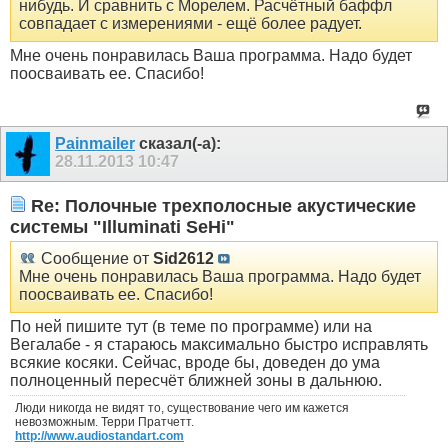
нибудь. И сравнить с Морелем. Расчётный баффл
совпадает с измерениями - ещё более радует.
Мне очень понравилась Ваша программа. Надо будет
поосваивать ее. Спасибо!
Painmailer
сказал(-а):
28.11.2013
10:47
Re: Полочные трехполосные акустические
системы "Illuminati SeHi"
Сообщение от
Sid2612
Мне очень понравилась Ваша программа. Надо будет
поосваивать ее. Спасибо!
По ней пишите тут (в теме по программе) или на
Вегалабе - я стараюсь максимально быстро исправлять
всякие косяки. Сейчас, вроде бы, доведен до ума
полноценный пересчёт ближней зоны в дальнюю.
Люди никогда не видят то, существование чего им кажется
невозможным. Терри Пратчетт.
http://www.audiostandart.com