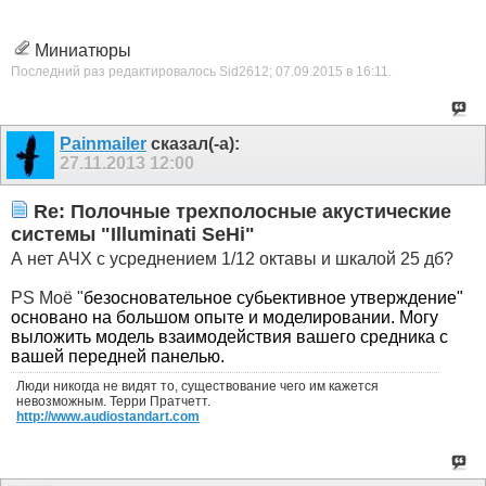
Миниатюры
Последний раз редактировалось Sid2612; 07.09.2015 в
16:11
.
Painmailer
сказал(-а):
27.11.2013
12:00
Re: Полочные трехполосные акустические
системы "Illuminati SeHi"
А нет АЧХ с усреднением 1/12 октавы и шкалой 25 дб?
PS Моё "
безосновательное субьективное утверждение"
основано на большом опыте и моделировании. Могу
выложить модель взаимодействия вашего средника с
вашей передней панелью.
Люди никогда не видят то, существование чего им кажется
невозможным. Терри Пратчетт.
http://www.audiostandart.com