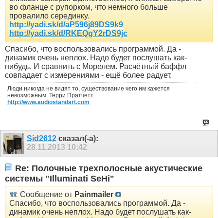
во фланце с рупорком, что немного больше
провалило серединку.
http://yadi.sk/d/aP596j89DS9k9
http://yadi.sk/d/RKEQgY2rDS9jc
Спасибо, что воспользовались программой. Да -
динамик очень неплох. Надо будет послушать как-
нибудь. И сравнить с Морелем. Расчётный баффл
совпадает с измерениями - ещё более радует.
Люди никогда не видят то, существование чего им кажется
невозможным. Терри Пратчетт.
http://www.audiostandart.com
Sid2612
сказал(-а):
28.11.2013
10:42
Re: Полочные трехполосные акустические
системы "Illuminati SeHi"
Сообщение от
Painmailer
Спасибо, что воспользовались программой. Да -
динамик очень неплох. Надо будет послушать как-