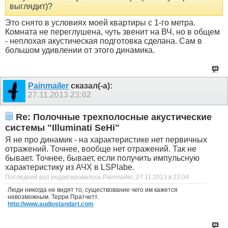
выглядит)?
Это снято в условиях моей квартиры с 1-го метра.
Комната не переглушена, чуть звенит на ВЧ, но в общем
- неплохая акустическая подготовка сделана. Сам в
большом удивлении от этого динамика.
Painmailer
сказал(-а):
27.11.2013
23:02
Re: Полочные трехполосные акустические
системы "Illuminati SeHi"
Я не про динамик - на характеристике нет первичных
отражений. Точнее, вообще нет отражений. Так не
бывает. Точнее, бывает, если получить импульсную
характеристику из АЧХ в LSPlabе.
Последний раз редактировалось Painmailer; 27.11.2013 в
23:04
.
Люди никогда не видят то, существование чего им кажется
невозможным. Терри Пратчетт.
http://www.audiostandart.com