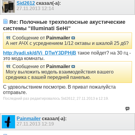
Sid2612
сказал(-а):
27.11.2013
12:14
Re: Полочные трехполосные акустические
системы "Illuminati SeHi"
Сообщение от
Painmailer
А нет АЧХ с усреднением 1/12 октавы и шкалой 25 дб?
http://yadi.sk/d/Vi_DTwY3DPHjB
такое пойдет? на 30 гц -
это мода комнаты.
Сообщение от
Painmailer
Могу выложить модель взаимодействия вашего
средника с вашей передней панелью.
С удовольствием посмотрю. В приват пожалуйста
отправьте.
Последний раз редактировалось Sid2612; 27.11.2013 в
12:19
.
Painmailer
сказал(-а):
27.11.2013
12:19