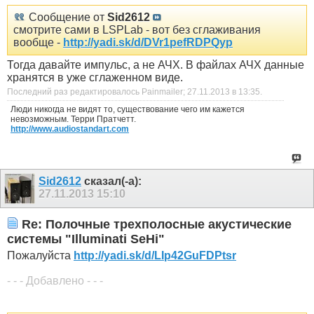
Сообщение от
Sid2612
смотрите сами в LSPLab - вот без сглаживания
вообще -
http://yadi.sk/d/DVr1pefRDPQyp
Тогда давайте импульс, а не АЧХ. В файлах АЧХ данные
хранятся в уже сглаженном виде.
Последний раз редактировалось Painmailer; 27.11.2013 в
13:35
.
Люди никогда не видят то, существование чего им кажется
невозможным. Терри Пратчетт.
http://www.audiostandart.com
Sid2612
сказал(-а):
27.11.2013
15:10
Re: Полочные трехполосные акустические
системы "Illuminati SeHi"
Пожалуйста
http://yadi.sk/d/LIp42GuFDPtsr
- - - Добавлено - - -