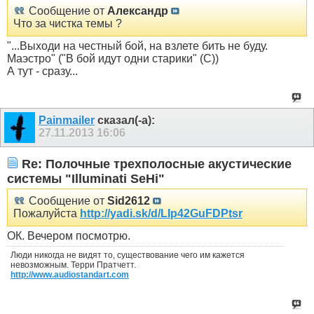
Сообщение от
Александр
Что за чистка темы ?
"...Выходи на честный бой, на взлете бить не буду.
Маэстро" ("В бой идут одни старики" (С))
А тут - сразу...
Painmailer
сказал(-а):
27.11.2013
16:06
Re: Полочные трехполосные акустические
системы "Illuminati SeHi"
Сообщение от
Sid2612
Пожалуйста
http://yadi.sk/d/LIp42GuFDPtsr
ОК. Вечером посмотрю.
Люди никогда не видят то, существование чего им кажется
невозможным. Терри Пратчетт.
http://www.audiostandart.com