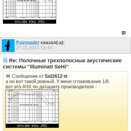
Painmailer
сказал(-а):
27.11.2013
12:43
Re: Полочные трехполосные акустические
системы "Illuminati SeHi"
Сообщение от
Sid2612
а он вот такой ровный. У меня сглаживание 1/6
вот его АЧХ по даташиту производителя -