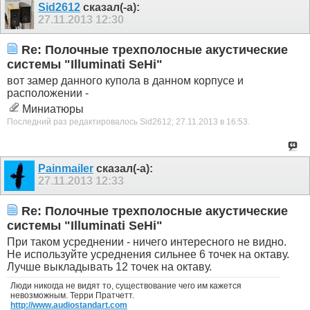
Sid2612
сказал(-а):
27.11.2013
12:30
Re: Полочные трехполосные акустические
системы "Illuminati SeHi"
вот замер данного купола в данном корпусе и
расположении -
Миниатюры
Последний раз редактировалось Sid2612; 27.11.2013 в
16:53
.
Painmailer
сказал(-а):
27.11.2013
12:33
Re: Полочные трехполосные акустические
системы "Illuminati SeHi"
При таком усреднении - ничего интересного не видно.
Не используйте усреднения сильнее 6 точек на октаву.
Лучше выкладывать 12 точек на октаву.
Люди никогда не видят то, существование чего им кажется
невозможным. Терри Пратчетт.
http://www.audiostandart.com