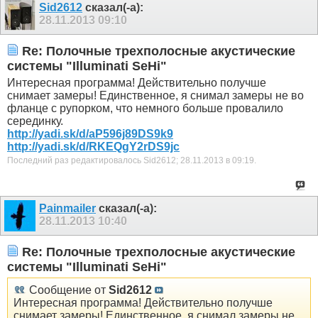
Sid2612
сказал(-а):
28.11.2013
09:10
Re: Полочные трехполосные акустические
системы "Illuminati SeHi"
Интересная программа! Действительно получше
снимает замеры! Единственное, я снимал замеры не во
фланце с рупорком, что немного больше провалило
серединку.
http://yadi.sk/d/aP596j89DS9k9
http://yadi.sk/d/RKEQgY2rDS9jc
Последний раз редактировалось Sid2612; 28.11.2013 в
09:19
.
Painmailer
сказал(-а):
28.11.2013
10:40
Re: Полочные трехполосные акустические
системы "Illuminati SeHi"
Сообщение от
Sid2612
Интересная программа! Действительно получше
снимает замеры! Единственное, я снимал замеры не