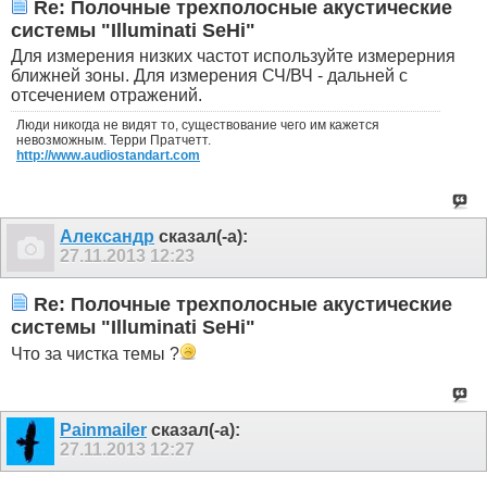
Re: Полочные трехполосные акустические
системы "Illuminati SeHi"
Для измерения низких частот используйте измерерния
ближней зоны. Для измерения СЧ/ВЧ - дальней с
отсечением отражений.
Люди никогда не видят то, существование чего им кажется
невозможным. Терри Пратчетт.
http://www.audiostandart.com
Александр
сказал(-а):
27.11.2013
12:23
Re: Полочные трехполосные акустические
системы "Illuminati SeHi"
Что за чистка темы ?
Painmailer
сказал(-а):
27.11.2013
12:27