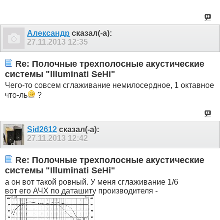
Александр
сказал(-а):
27.11.2013
12:35
Re: Полочные трехполосные акустические
системы "Illuminati SeHi"
Чего-то совсем сглаживание немилосердное, 1 октавное
что-ль
?
Sid2612
сказал(-а):
27.11.2013
12:42
Re: Полочные трехполосные акустические
системы "Illuminati SeHi"
а он вот такой ровный. У меня сглаживание 1/6
вот его АЧХ по даташиту производителя -