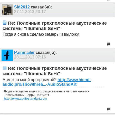
Sid2612
сказал(-а):
27.11.2013
23:17
Re: Полочные трехполосные акустические
системы "Illuminati SeHi"
Тогда я снова сделаю замеры и выложу.
Painmailer
сказал(-а):
28.11.2013
07:16
Re: Полочные трехполосные акустические
системы "Illuminati SeHi"
А можно моей программой?
http://www.hiend-
audio.pro/showthrea...-AudioStandArt
Люди никогда не видят то, существование чего им кажется
невозможным. Терри Пратчетт.
http://www.audiostandart.com