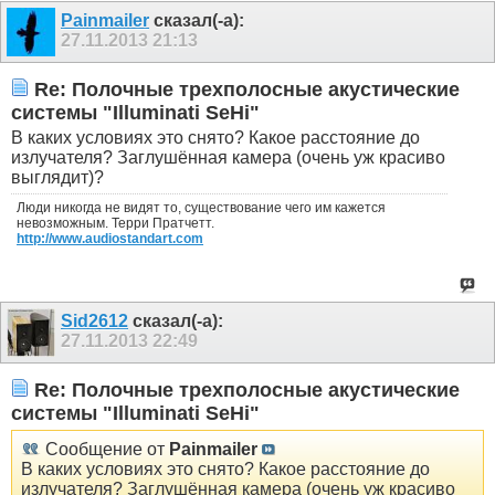
Painmailer
сказал(-а):
27.11.2013
21:13
Re: Полочные трехполосные акустические
системы "Illuminati SeHi"
В каких условиях это снято? Какое расстояние до
излучателя? Заглушённая камера (очень уж красиво
выглядит)?
Люди никогда не видят то, существование чего им кажется
невозможным. Терри Пратчетт.
http://www.audiostandart.com
Sid2612
сказал(-а):
27.11.2013
22:49
Re: Полочные трехполосные акустические
системы "Illuminati SeHi"
Сообщение от
Painmailer
В каких условиях это снято? Какое расстояние до
излучателя? Заглушённая камера (очень уж красиво