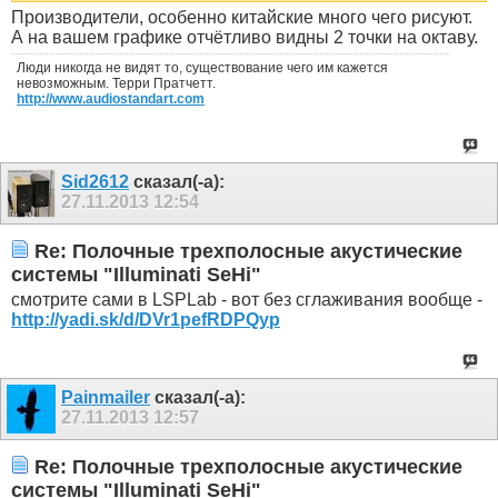
Производители, особенно китайские много чего рисуют.
А на вашем графике отчётливо видны 2 точки на октаву.
Люди никогда не видят то, существование чего им кажется
невозможным. Терри Пратчетт.
http://www.audiostandart.com
Sid2612
сказал(-а):
27.11.2013
12:54
Re: Полочные трехполосные акустические
системы "Illuminati SeHi"
смотрите сами в LSPLab - вот без сглаживания вообще -
http://yadi.sk/d/DVr1pefRDPQyp
Painmailer
сказал(-а):
27.11.2013
12:57
Re: Полочные трехполосные акустические
системы "Illuminati SeHi"