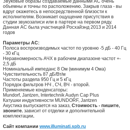
Звуковые образы создаваемые данными АС очень
объемны и точны по расположению. Закрыв глаза - вы
вдруг окажетесь в непосредственной близости к
исполнителям. Возникает ощущение присутствия в
студии звукозаписи или в партере на первом ряду.
Данная АС была участницей Росхайэнд 2013 и 2014
годов
Параметры АС:
Полоса воспроизводимых частот по уровню -5 дБ - 40 Гц
- 30 кГц
Неравномерность АЧХ в рабочем диапазоне частот +-
2,5 дБ
Номинальный импеданс 8 Ом (минимум 4 Ома)
Чувствительность 87 дБ/Вт/м
Частоты раздела 950 Гц и 5 кГц
Порядок фильтров НЧ , СЧ, ВЧ - второй.
Применяемые конденсаторы:
Mundorf, Jantzen, Intertechnik Audyn Cap Plus
Катушки индуктивности MUNDORF, Jantzen
Акустика выпускается на заказ,
Стоимость - пишите,
звоните.
зависит от отделки и дополнительной
комплектации
.
Cайт компании
www.illuminati.spb.ru