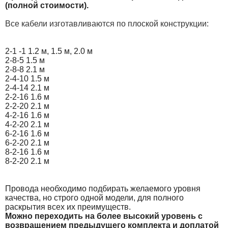
(полной стоимости).
Все кабели изготавливаются по плоской конструкции:
2-1 -1 1.2 м, 1.5 м, 2.0 м
2-8-5 1.5 м
2-8-8 2.1 м
2-4-10 1.5 м
2-4-14 2.1 м
2-2-16 1.6 м
2-2-20 2.1 м
4-2-16 1.6 м
4-2-20 2.1 м
6-2-16 1.6 м
6-2-20 2.1 м
8-2-16 1.6 м
8-2-20 2.1 м
Провода необходимо подбирать желаемого уровня
качества, но строго одной модели, для полного
раскрытия всех их преимуществ.
Можно переходить на более высокий уровень с
возвращением предыдущего комплекта и доплатой