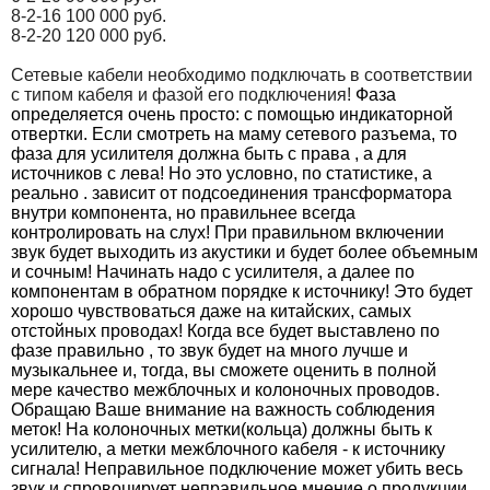
8-2-16 100 000 руб.
8-2-20 120 000 руб.
Сетевые кабели необходимо подключать в соответствии
с типом кабеля и фазой его подключения!
Фаза
определяется очень просто: с помощью индикаторной
отвертки. Если смотреть на маму сетевого разъема, то
фаза для усилителя должна быть с права , а для
источников с лева! Но это условно, по статистике, а
реально . зависит от подсоединения трансформатора
внутри компонента, но правильнее всегда
контролировать на слух! При правильном включении
звук будет выходить из акустики и будет более объемным
и сочным! Начинать надо с усилителя, а далее по
компонентам в обратном порядке к источнику! Это будет
хорошо чувствоваться даже на китайских, самых
отстойных проводах! Когда все будет выставлено по
фазе правильно , то звук будет на много лучше и
музыкальнее и, тогда, вы сможете оценить в полной
мере качество межблочных и колоночных проводов.
Обращаю Ваше внимание на важность соблюдения
меток! На колоночных метки(кольца) должны быть к
усилителю, а метки межблочного кабеля - к источнику
сигнала! Неправильное подключение может убить весь
звук и спровоцирует
неправильное мнение о продукции