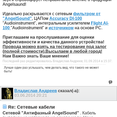
Angelsaund!
Идеально раскрываются с сетевым
фильтром от
"AngelSound"
, ЦАПом
Accuracy DI-100
"Audioinstrument",
интегральным усилителем
Flight АI-
100
"Audioinstrument"
и
источником
на основе PC.
Приглашаем на прослушивание для оценки
эффективности и качества данного устройства!
Провода можно взять на тестирование под залог
(полной стоимости).Высылаем в любой город!
Нам Важно знать Ваше мнение!
Последний раз редактировалось Владислав Андреев; 01.09.2014 в
15:37
.
Лучше один раз услышать, чем делать вид, что такого не может
быть!
Владислав Андреев
сказал(-а):
03.06.2014
20:21
Re: Сетевые кабели
Cетевой "Антифазный AngelSound"
. Кабель