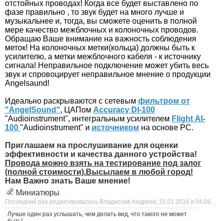
отстойных проводах! Когда все будет выставлено по
фазе правильно , то звук будет на много лучше и
музыкальнее и, тогда, вы сможете оценить в полной
мере качество межблочных и колоночных проводов.
Обращаю Ваше внимание на важность соблюдения
меток! На колоночных метки(кольца) должны быть к
усилителю, а метки межблочного кабеля - к источнику
сигнала! Неправильное подключение может убить весь
звук и спровоцирует
неправильное мнение о продукции
Angelsaund!
Идеально раскрываются с сетевым
фильтром от
"AngelSound"
, ЦАПом
Accuracy DI-100
"Audioinstrument",
интегральным усилителем
Flight АI-
100
"Audioinstrument"
и
источником
на основе PC.
Приглашаем на прослушивание для оценки
эффективности и качества данного устройства!
Провода можно взять на тестирование под залог
(полной стоимости).Высылаем в любой город!
Нам Важно знать Ваше мнение!
Миниатюры
Последний раз редактировалось Владислав Андреев; 31.01.2016 в
04:08
.
Лучше один раз услышать, чем делать вид, что такого не может
быть!