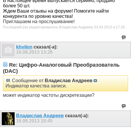
В настоящее время выпускается серийно, продано
более 50 шт.
Ждем Ваши отзывы на форуме! Помогите найти
конкурента по уровню качества!
Приглашаем на прослушивание!
Последний раз редактировалось Владислав Андреев; 03.04.2015 в
17:26
.
khvilon
сказал(-а):
16.08.2013
13:26
Re: Цифро-Аналоговый Преобразователь
(DAC)
Сообщение от
Владислав Андреев
Индикатор качества записи.
может индикатор частоты дискретезации?
Владислав Андреев
сказал(-а):
16.08.2013
18:45