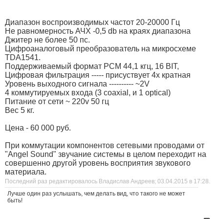
Диапазон воспроизводимых частот 20-20000 Гц
Не равномерность АЧХ -0,5 db на краях диапазона
Джитер не более 50 пс.
Цифроаналоговый преобразователь на микросхеме
TDA1541.
Поддерживаемый формат PCM 44,1 кгц, 16 BIT,
Цифровая фильтрация ----- присуствует 4х кратная
Уровень выходного сигнала ---------- ~2V
4 коммутируемых входа (3 coaxial, и 1 optical)
Питание от сети ~ 220v 50 гц
Вес 5 кг.
Цена - 60 000 руб.
При коммутации компонентов сетевыми проводами от
"Angel Sound" звучание системы в целом переходит на
совершенно другой уровень восприятия звукового
материала.
Последний раз редактировалось Владислав Андреев; 03.04.2015 в
17:28
.
Лучше один раз услышать, чем делать вид, что такого не может
быть!