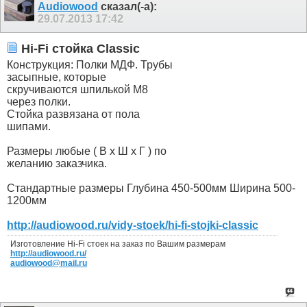
Audiowood
сказал(-а):
29.07.2013
17:42
Hi-Fi стойка Classic
Конструкция: Полки МДФ. Трубы
засыпные, которые
скручиваются шпилькой М8
через полки.
Стойка развязана от пола
шипами.
Размеры любые ( В х Ш х Г ) по
желанию заказчика.
Стандартные размеры Глубина 450-500мм Ширина 500-
1200мм
http://audiowood.ru/vidy-stoek/hi-fi-stojki-classic
Изготовление Hi-Fi стоек на заказ по Вашим размерам
http://audiowood.ru/
audiowood@mail.ru