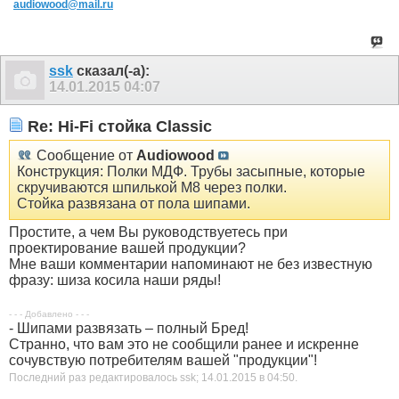
audiowood@mail.ru
ssk
сказал(-а):
14.01.2015
04:07
Re: Hi-Fi стойка Classic
Сообщение от
Audiowood
Конструкция: Полки МДФ. Трубы засыпные, которые
скручиваются шпилькой М8 через полки.
Стойка развязана от пола шипами.
Простите, а чем Вы руководствуетесь при
проектирование вашей продукции?
Мне ваши комментарии напоминают не без известную
фразу: шиза косила наши ряды!
- - - Добавлено - - -
- Шипами развязать – полный Бред!
Странно, что вам это не сообщили ранее и искренне
сочувствую потребителям вашей "продукции"!
Последний раз редактировалось ssk; 14.01.2015 в
04:50
.