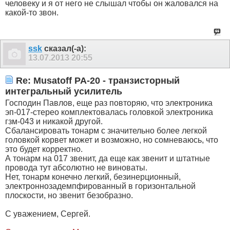
человеку и я от него не слышал чтобы он жаловался на
какой-то звон.
ssk
сказал(-а):
13.07.2013
20:55
Re: Musatoff PA-20 - транзисторный
интегральный усилитель
Господин Павлов, еще раз повторяю, что электроника
эп-017-стерео комплектовалась головкой электроника
гзм-043 и никакой другой.
Сбалансировать тонарм с значительно более легкой
головкой корвет может и возможно, но сомневаюсь, что
это будет корректно.
А тонарм на 017 звенит, да еще как звенит и штатные
провода тут абсолютно не виноваты.
Нет, тонарм конечно легкий, безинерционный,
электроннозадемпфированный в горизонтальной
плоскости, но звенит безобразно.
С уважением, Сергей.