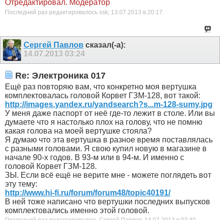
Отредактировал. Модератор
Последний раз редактировалось ssk; 13.07.2013 в
20:17
.
Сергей Павлов
сказал(-а):
14.07.2013
03:24
Re: Электроника 017
Ещё раз повторяю вам, что конкретно моя вертушка
комплектовалась головой Корвет ГЗМ-128, вот такой:
http://images.yandex.ru/yandsearch?s...m-128-sumy.jpg
У меня даже паспорт от неё где-то лежит в столе. Или вы
думаете что я настолько плох на голову, что не помню
какая голова на моей вертушке стояла?
Я думаю что эта вертушка в разное время поставлялась
с разными головами. Я свою купил новую в магазине в
начале 90-х годов. В 93-м или в 94-м. И именно с
головой Корвет ГЗМ-128.
ЗЫ. Если всё ещё не верите мне - можете поглядеть вот
эту тему:
http://www.hi-fi.ru/forum/forum48/topic40191/
В ней тоже написано что вертушки последних выпусков
комплектовались именно этой головой.