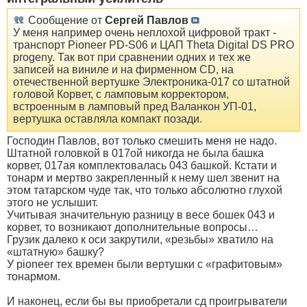
Сообщение от
Сергей Павлов
У меня например очень неплохой цифровой тракт -
транспорт Pioneer PD-S06 и ЦАП Theta Digital DS PRO
progeny. Так вот при сравнении одних и тех же
записей на виниле и на фирменном CD, на
отечественной вертушке Электроника-017 со штатной
головой Корвет, с ламповым корректором,
встроенным в ламповый пред Валанкон УП-01,
вертушка оставляла компакт позади.
Господин Павлов, вот только смешить меня не надо.
Штатной головкой в 017ой никогда не была башка
корвет, 017ая комплектовалась 043 башкой. Кстати и
тонарм и мертво закрепленный к нему шел звенит на
этом татарском чуде так, что только абсолютно глухой
этого не услышит.
Учитывая
значительную
разницу в весе бошек 043 и
корвет, то возникают дополнительные вопросы…
Грузик далеко к оси закрутили, «резьбы» хватило на
«штатную» башку?
У pioneer тех времен были вертушки с «графитовым»
тонармом.
И наконец, если бы вы приобретали сд проигрыватели