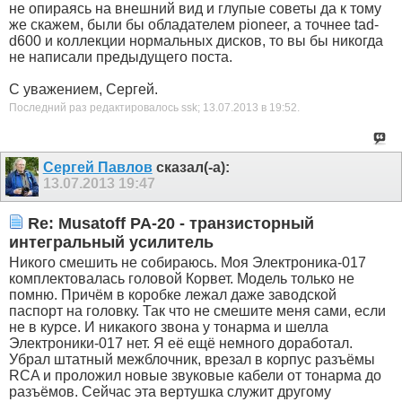
не опираясь на внешний вид и глупые советы да к тому
же скажем, были бы обладателем pioneer, а точнее tad-
d600 и коллекции нормальных дисков, то вы бы никогда
не написали предыдущего поста.
С уважением, Сергей.
Последний раз редактировалось ssk; 13.07.2013 в
19:52
.
Сергей Павлов
сказал(-а):
13.07.2013
19:47
Re: Musatoff PA-20 - транзисторный
интегральный усилитель
Никого смешить не собираюсь. Моя Электроника-017
комплектовалась головой Корвет. Модель только не
помню. Причём в коробке лежал даже заводской
паспорт на головку. Так что не смешите меня сами, если
не в курсе. И никакого звона у тонарма и шелла
Электроники-017 нет. Я её ещё немного доработал.
Убрал штатный межблочник, врезал в корпус разъёмы
RCA и проложил новые звуковые кабели от тонарма до
разъёмов. Сейчас эта вертушка служит другому