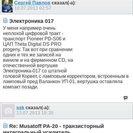
Сергей Павлов
сказал(-а):
10.07.2013
02:57
Электроника 017
У меня например очень
неплохой цифровой тракт -
транспорт Pioneer PD-S06 и
ЦАП Theta Digital DS PRO
progeny. Так вот при сравнении
одних и тех же записей на
виниле и на фирменном CD, на
отечественной вертушке
Электроника-017 со штатной
головой Корвет, с ламповым корректором, встроенным в
ламповый пред Валанкон УП-01, вертушка оставляла
компакт позади.
ssk
сказал(-а):
13.07.2013
19:30
Re: Musatoff PA-20 - транзисторный
интегральный усилитель