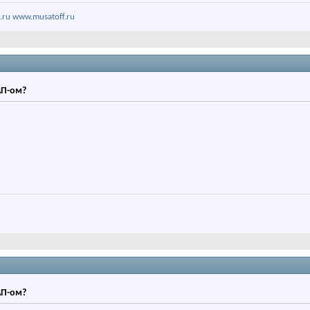
.ru
www.musatoff.ru
АП-ом?
АП-ом?