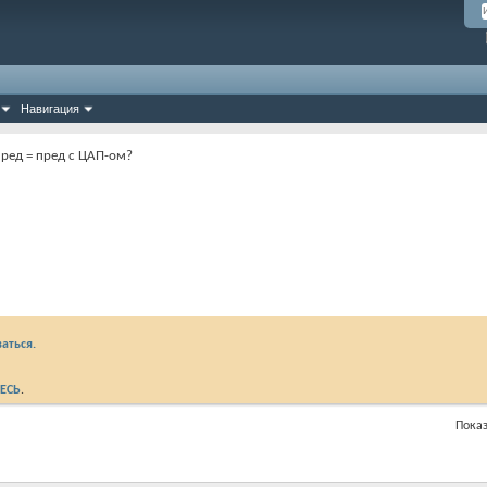
Навигация
пред = пред с ЦАП-ом?
аться.
ЕСЬ
.
Показ