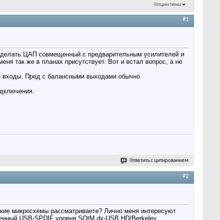
Опции темы
#1
и делать ЦАП совмещенный с предварительным усилителей и
еня так же в планах присутствует. Вот и встал вопрос, а не
е входы. Пред с балансными выходами обычно
одключения.
Ответить с цитированием
#2
какие микросхемы рассматриваете? Лично меня интересуют
венный USB-SPDIF уровня SOtM dx-USB HD/Berkeley.