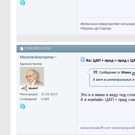
Истинное творчество начинает
Маркиз де Сартр.
21.04.2013,
21:53
Мусатов Константин
Re: ЦАП + пред = пред с Ц
Администратор
Сообщение от
Игвин
А вот в интегральник я
Это я и имею в виду под сло
Регистрация
21.01.2013
А в комбайн: ЦАП + пред со
Сообщений
3,089
www.musatoff.com
www.lampovik