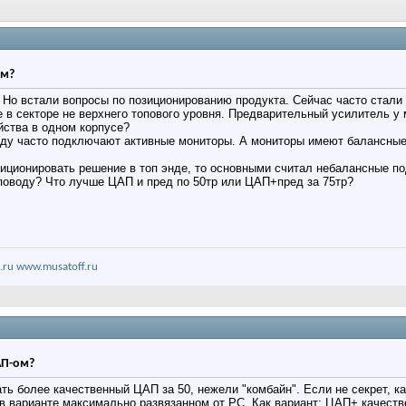
ом?
 Но встали вопросы по позиционированию продукта. Сейчас часто стал
 в секторе не верхнего топового уровня. Предварительный усилитель у м
йства в одном корпусе?
реду часто подключают активные мониторы. А мониторы имеют балансны
зиционировать решение в топ энде, то основными считал небалансные п
 поводу? Что лучше ЦАП и пред по 50тр или ЦАП+пред за 75тр?
.ru
www.musatoff.ru
АП-ом?
ть более качественный ЦАП за 50, нежели "комбайн". Если не секрет, 
в варианте максимально развязанном от РС. Как вариант: ЦАП+ качест