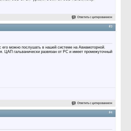
Ответить с цитированием
#3
с его можно послушать в нашей системе на Авиамоторной.
ся. ЦАП гальванически развязан от РС и имеет промежуточный
Ответить с цитированием
#4