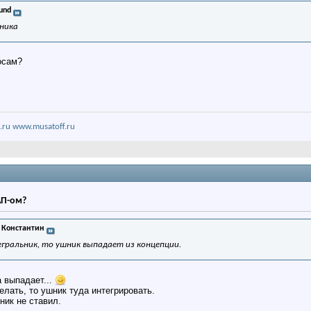
und
ника
осам?
.ru
www.musatoff.ru
АП-ом?
 Константин
егральник, то ушник выпадает из концепции.
а выпадает...
елать, то ушник туда интегрировать.
ник не ставил.