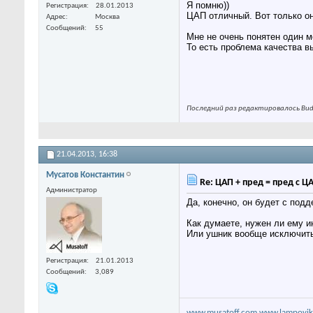
Я помню))
Регистрация
28.01.2013
ЦАП отличный. Вот только он 
Адрес
Москва
Сообщений
55
Мне не очень понятен один м
То есть проблема качества 
Последний раз редактировалось Budi
21.04.2013,
16:38
Мусатов Константин
Re: ЦАП + пред = пред с Ц
Администратор
Да, конечно, он будет с подд
Как думаете, нужен ли ему 
Или ушник вообще исключить
Регистрация
21.01.2013
Сообщений
3,089
www.musatoff.com
www.lampovik