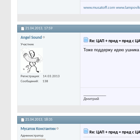
www.musatoff.com
www.lampovik
21.04.2013,
17:59
Angel Sound
Re: ЦАП + пред = пред с Ц
Участник
Тоже поддержу идею ушника
Регистрация
14.03.2013
Сообщений
138
____________
Дмитрий
21.04.2013,
18:35
Мусатов Константин
Re: ЦАП + пред = пред с Ц
Администратор