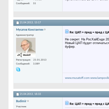
Сообщений
55
21.04.2013,
15:17
Мусатов Константин
Re: ЦАП + пред = пред с Ц
Администратор
Не секрет. На РосХайЕнде 2
Новый ЦАП будет отличаться 
буфер.
Регистрация
21.01.2013
Сообщений
3,089
www.musatoff.com
www.lampovik
21.04.2013,
16:33
Budimir
Re: ЦАП + пред = пред с Ц
Участник