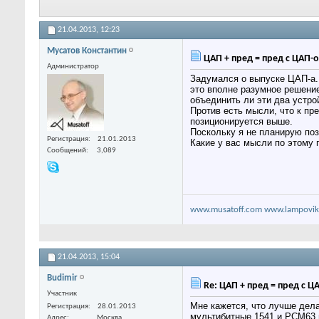
21.04.2013,
12:23
Мусатов Константин
ЦАП + пред = пред с ЦАП-
Администратор
Задумался о выпуске ЦАП-а.
это вполне разумное решение
объединить ли эти два устро
Против есть мысли, что к п
позиционируется выше.
Поскольку я не планирую по
Регистрация
21.01.2013
Какие у вас мысли по этому
Сообщений
3,089
www.musatoff.com
www.lampovik
21.04.2013,
15:04
Budimir
Re: ЦАП + пред = пред с Ц
Участник
Мне кажется, что лучше дела
Регистрация
28.01.2013
мультибитные 1541 и PCM63 
Адрес
Москва