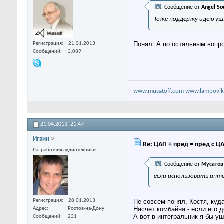
Сообщение от
Angel So
Тоже поддержу идею уш
Понял. А по остальным вопр
Регистрация
21.01.2013
Сообщений
3,089
www.musatoff.com
www.lampovik
21.04.2013,
21:47
Игвин
Re: ЦАП + пред = пред с Ц
Разработчик аудиотехники
Сообщение от
Мусатов
если использовать инт
Не совсем понял, Костя, куд
Регистрация
28.01.2013
Насчет комбайна - если его д
Адрес
Ростов-на-Дону
А вот в интегральник я бы уш
Сообщений
231