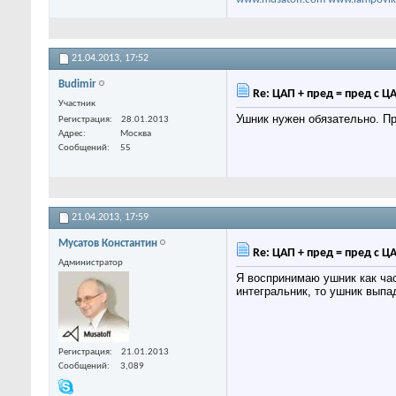
21.04.2013,
17:52
Budimir
Re: ЦАП + пред = пред с Ц
Участник
Ушник нужен обязательно. Пр
Регистрация
28.01.2013
Адрес
Москва
Сообщений
55
21.04.2013,
17:59
Мусатов Константин
Re: ЦАП + пред = пред с Ц
Администратор
Я воспринимаю ушник как час
интегральник, то ушник выпа
Регистрация
21.01.2013
Сообщений
3,089