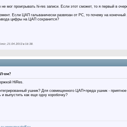
не мог проигрывать hi-res записи. Если этот сможет, то я первый в очер
омент. Если ЦАП гальванически развязан от РС, то почему на конечный р
вывода цифры на ЦАП сохранится?
mir; 21.04.2013 в
16:38
.
АП-ом?
ержкой HiRes.
интегрированный ушник? Для совмещенного ЦАП+преда ушник - приятное 
 и выпустить как еще одну коробочку?
.ru
www.musatoff.ru