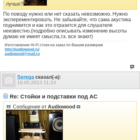
лучше?
По поводу нужно или нет сказать невозможно. Нужно
эксперементировать. Не забывайте, что сама акустика
поднимится и как это отразится для слушателя
неизвестно.(подробно описывать изменение высоты
думаю не имеет смысла,т.к. все знают)
Изготовление Hi-Fi стоек на заказ по Вашим размерам
http://audiowood.ru/
audiowood@mail.ru
Serega
сказал(-а):
16.05.2013
11:24
Re: Стойки и подставки под АС
Сообщение от
Audiowood