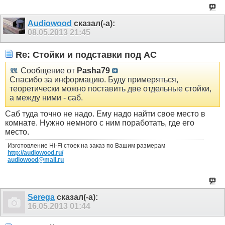
Audiowood
сказал(-а):
08.05.2013
21:45
Re: Стойки и подставки под АС
Сообщение от
Pasha79
Спасибо за информацию. Буду примеряться,
теоретически можно поставить две отдельные стойки,
а между ними - саб.
Саб туда точно не надо. Ему надо найти свое место в
комнате. Нужно немного с ним поработать, где его
место.
Изготовление Hi-Fi стоек на заказ по Вашим размерам
http://audiowood.ru/
audiowood@mail.ru
Serega
сказал(-а):
16.05.2013
01:44