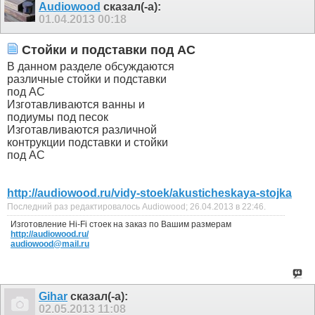
Audiowood
сказал(-а):
01.04.2013
00:18
Стойки и подставки под АС
В данном разделе обсуждаются
различные стойки и подставки
под АС
Изготавливаются ванны и
подиумы под песок
Изготавливаются различной
контрукции подставки и стойки
под АС
http://audiowood.ru/vidy-stoek/akusticheskaya-stojka
Последний раз редактировалось Audiowood; 26.04.2013 в
22:46
.
Изготовление Hi-Fi стоек на заказ по Вашим размерам
http://audiowood.ru/
audiowood@mail.ru
Gihar
сказал(-а):
02.05.2013
11:08