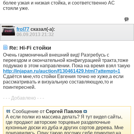
более узкая и низкая стойка, и соответственно АС
стояли уже.
frol77
сказал(-а):
06.09.2013
21:32
Re: Hi-Fi стойки
Очень гармоничный внешний вид! Разгребусь с
переездом и окончательной конфигурацией тракта,тоже
подумаю в этом направлении. Пока на время взял такую
http://injapan.ru/auction/f130461429.html?attempt=1
Сдаётся мне,что стойки Евгения точно не хуже,а если
рассматривать и визуальную составляющую,то и
поинтересней.
- - - Добавлено - - -
Сообщение от
Сергей Павлов
А если полки из массива делать? Я тут видел сайты,
где продают авторские торцевые разделочные
кухонные доски из дуба и других сортов дерева. Мне
понравились. Одну такую досочку себе прикупил на