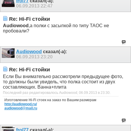
frol77
сказал(-а):
06.09.2013
22:47
Re: Hi-Fi стойки
Audiowood
,а полки с засыпкой по типу TAOC не
пробовали?
Audiowood
сказал(-а):
06.09.2013
23:20
Re: Hi-Fi стойки
Если Вы внимательно рассмотрели предыдущее фото,
то должны были увидель, что полка состоит из двух
составляющих. Ванна+плита
Последний раз редактировалось Audiowood; 06.09.2013 в
23:30
.
Изготовление Hi-Fi стоек на заказ по Вашим размерам
http://audiowood.ru/
audiowood@mail.ru
frol77
сказал(-а):