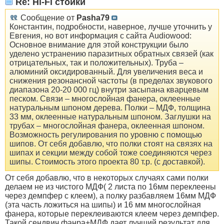
Re: Hi-Fi стойки
Сообщение от
Pasha79
Константин, подробности, наверное, лучше уточнить у
Евгения, но вот информация с сайта Audiowood:
Основное внимание для этой конструкции было
уделено устранению паразитных обратных связей (как
отрицательных, так и положительных). Труба –
алюминий оксидированный. Для увеличения веса и
снижения резонансной частоты (в пределах звукового
диапазона 20-20 000 гц) внутри засыпана кварцевым
песком. Связи – многослойная фанера, оклеенные
натуральным шпоном дерева. Полки – МДФ, толщина
33 мм, оклеенные натуральным шпоном. Заглушки на
трубах – многослойная фанера, оклеенная шпоном.
Возможность регулирования по уровню с помощью
шипов. От себя добавлю, что полки стоят на связях на
шипах и секции между собой тоже соединяются через
шипы. Стоимость этого проекта 80 т.р. (с доставкой).
От себя добавлю, что в некоторых случаях сами полки
делаем не из чистого МДФ( 2 листа по 16мм переклеены
через демпфер с клеем), а полку разбавляем 16мм МДФ
(эта часть ложиться на шипы) и 16 мм многослойная
фанера, которые переклеиваются клеем через демпфер.
Такой сендвич фанра+МДФ дает лучший результат для