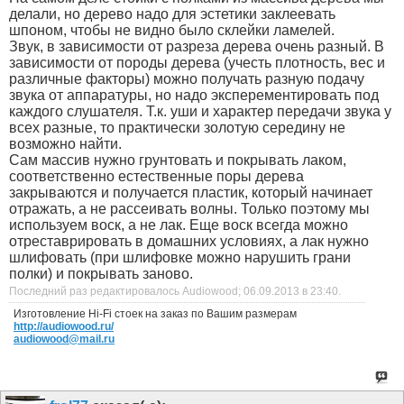
делали, но дерево надо для эстетики заклеевать
шпоном, чтобы не видно было склейки ламелей.
Звук, в зависимости от разреза дерева очень разный. В
зависимости от породы дерева (учесть плотность, вес и
различные факторы) можно получать разную подачу
звука от аппаратуры, но надо эксперементировать под
каждого слушателя. Т.к. уши и характер передачи звука у
всех разные, то практически золотую середину не
возможно найти.
Сам массив нужно грунтовать и покрывать лаком,
соответственно естественные поры дерева
закрываются и получается пластик, который начинает
отражать, а не рассеивать волны. Только поэтому мы
используем воск, а не лак. Еще воск всегда можно
отреставрировать в домашних условиях, а лак нужно
шлифовать (при шлифовке можно нарушить грани
полки) и покрывать заново.
Последний раз редактировалось Audiowood; 06.09.2013 в
23:40
.
Изготовление Hi-Fi стоек на заказ по Вашим размерам
http://audiowood.ru/
audiowood@mail.ru