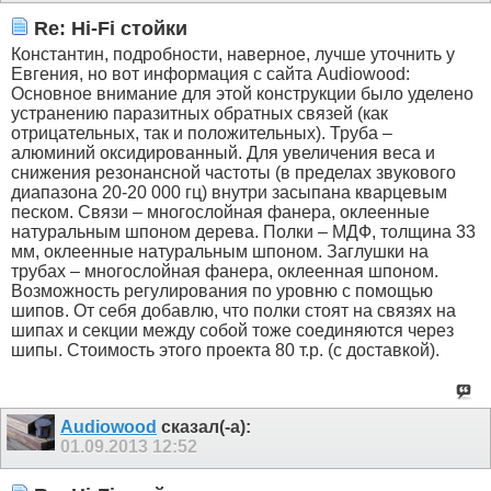
Re: Hi-Fi стойки
Константин, подробности, наверное, лучше уточнить у
Евгения, но вот информация с сайта Audiowood:
Основное внимание для этой конструкции было уделено
устранению паразитных обратных связей (как
отрицательных, так и положительных). Труба –
алюминий оксидированный. Для увеличения веса и
снижения резонансной частоты (в пределах звукового
диапазона 20-20 000 гц) внутри засыпана кварцевым
песком. Связи – многослойная фанера, оклеенные
натуральным шпоном дерева. Полки – МДФ, толщина 33
мм, оклеенные натуральным шпоном. Заглушки на
трубах – многослойная фанера, оклеенная шпоном.
Возможность регулирования по уровню с помощью
шипов. От себя добавлю, что полки стоят на связях на
шипах и секции между собой тоже соединяются через
шипы. Стоимость этого проекта 80 т.р. (с доставкой).
Audiowood
сказал(-а):
01.09.2013
12:52