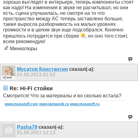
хорошо выглядят в интерьере, теперь компоненты стоят
как надо! На изменения в звуке не расчитывал, но они
есть, сцена улучшилась, не смотря на то что
пространство между АС теперь заставлено больше,
также выросла разборчивость на малых уровнях
громкости и в целом звук еще подсобрался. Конечно
пришлось потрудится при сборке
, но оно того стоит,
всем рекомендую!
Миниатюры
Мусатов Константин
сказал(-а):
01.09.2013
01:52
Re: Hi-Fi стойки
Смотрится! Что за материалы и во сколько встала?
www.musatoff.com
www.lampovik.ru
www.musatoff.ru
Pasha79
сказал(-а):
01.09.2013
12:13