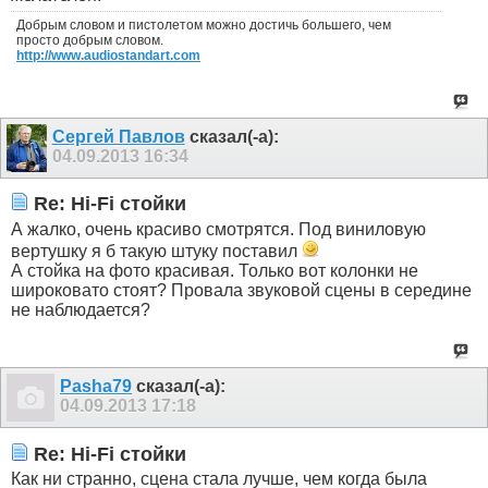
Добрым словом и пистолетом можно достичь большего, чем
просто добрым словом.
http://www.audiostandart.com
Сергей Павлов
сказал(-а):
04.09.2013
16:34
Re: Hi-Fi стойки
А жалко, очень красиво смотрятся. Под виниловую
вертушку я б такую штуку поставил
А стойка на фото красивая. Только вот колонки не
широковато стоят? Провала звуковой сцены в середине
не наблюдается?
Pasha79
сказал(-а):
04.09.2013
17:18
Re: Hi-Fi стойки
Как ни странно, сцена стала лучше, чем когда была