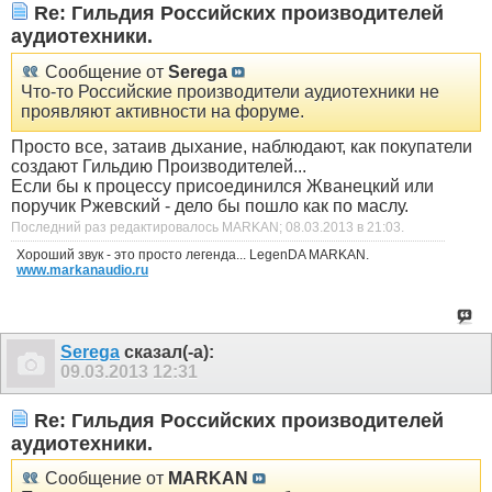
Re: Гильдия Российских производителей
аудиотехники.
Сообщение от
Serega
Что-то Российские производители аудиотехники не
проявляют активности на форуме.
Просто все, затаив дыхание, наблюдают, как покупатели
создают Гильдию Производителей...
Если бы к процессу присоединился Жванецкий или
поручик Ржевский - дело бы пошло как по маслу.
Последний раз редактировалось MARKAN; 08.03.2013 в
21:03
.
Хороший звук - это просто легенда... LegenDA MARKAN.
www.markanaudio.ru
Serega
сказал(-а):
09.03.2013
12:31
Re: Гильдия Российских производителей
аудиотехники.
Сообщение от
MARKAN