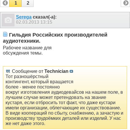
1
2
Serega
сказал(-а):
02.03.2013
13:15
Гильдия Российских производителей
аудиотехники.
Рабочее название для
обсуждения темы.
Сообщение от
Technician
Тот разношёрстный
контингент, который вращается
более - менее постоянно
вокруг изготовления аудиодевайсов на нашем поле, в
лучшем случае может претендовать на звание
кустаря, если отбросить тот факт, что даже кустари
имели организации, облегчающие их существование.
В виде коопераций по сбыту, снабжению, а зачастую и
производству трудоёмких деталей или изделий. У нас
же нет даже этого.