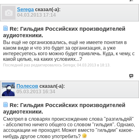
Serega
сказал(-а):
04.03.2013
17:14
Re: Гильдия Российских производителей
аудиотехники.
Вы ещё не организовались, ещё не имеете понятия в
каком виде и что это будет за организация, а уже
интересуетесь кого можно будет привлечь. Куда, к чему, с
какой целью, на каких условиях...?
Последний раз редактировалось Serega; 04.03.2013 в
18:13
.
Полесов
сказал(-а):
05.03.2013
16:34
Re: Гильдия Российских производителей
аудиотехники.
Смотрел в словарях происхождение слова "разгильдяй"
- абсолютно ничего общего со словом "гильдия". Однако,
ассоциации не проходят. Может вместо "гильдии" какое-
нибудь другое слово употребить?