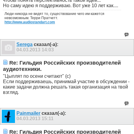
чтобы понять перспективность такой идеи...
Но саму идею я поддерживаю. Вот уже 10 лет как....
Люди никогда не видят то, существование чего им кажется
невозможным. Терри Пратчетт.
http://www.audiostandart.com
Serega
сказал(-а):
04.03.2013
14:03
Re: Гильдия Российских производителей
аудиотехники.
"Цыплят по осени считают" (с)
Если поддерживаешь, принимай участие в обсуждении -
какие задачи должна решать такая организация на твой
взгляд.
Painmailer
сказал(-а):
04.03.2013
15:11
Re: Гильдия Российских производителей