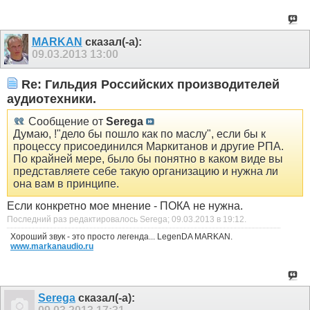
MARKAN
сказал(-а):
09.03.2013
13:00
Re: Гильдия Российских производителей
аудиотехники.
Сообщение от
Serega
Думаю, !"дело бы пошло как по маслу", если бы к
процессу присоединился Маркитанов и другие РПА.
По крайней мере, было бы понятно в каком виде вы
представляете себе такую организацию и нужна ли
она вам в принципе.
Если конкретно мое мнение - ПОКА не нужна.
Последний раз редактировалось Serega; 09.03.2013 в
19:12
.
Хороший звук - это просто легенда... LegenDA MARKAN.
www.markanaudio.ru
Serega
сказал(-а):