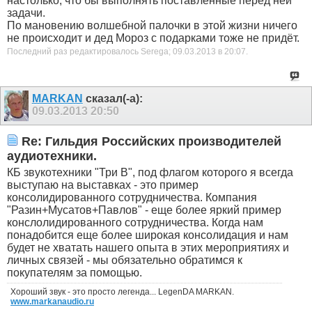
настолько, что бы выполнять поставленные перед ней
задачи.
По мановению волшебной палочки в этой жизни ничего
не происходит и дед Мороз с подарками тоже не придёт.
Последний раз редактировалось Serega; 09.03.2013 в
20:07
.
MARKAN
сказал(-а):
09.03.2013
20:50
Re: Гильдия Российских производителей
аудиотехники.
КБ звукотехники "Три В", под флагом которого я всегда
выступаю на выставках - это пример
консолидированного сотрудничества. Компания
"Разин+Мусатов+Павлов" - еще более яркий пример
конслолидированного сотрудничества. Когда нам
понадобится еще более широкая консолидация и нам
будет не хватать нашего опыта в этих мероприятиях и
личных связей - мы обязательно обратимся к
покупателям за помощью.
Хороший звук - это просто легенда... LegenDA MARKAN.
www.markanaudio.ru