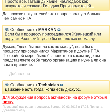
Просто все, затаив дыхание, наблюдают, как
покупатели создают Гильдию Производителей...
Да, похоже покупателей этот вопрос волнует больше,
чем самих РПА
Сообщение от
MARKAN
Если бы к процессу присоединился Жванецкий или
поручик Ржевский - дело бы пошло как по маслу.
Думаю, "дело бы пошло как по маслу", если бы к
процессу присоединился Маркитанов и другие РПА.
По крайней мере, было бы понятно в каком виде вы
представляете себе такую организацию и нужна ли она
вам в принципе.
- - - Добавлено - - -
Сообщение от
Technician
Движение есть тогда, когда есть дискурс.
Для обсуждения вопроса активности на форуме открыл
ветку
.
Последний раз редактировалось Serega; 09.03.2013 в
17:25
.
Причина:
Добавил ссылку